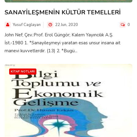
SANAYİLEŞMENİN KÜLTÜR TEMELLERİ
Yusuf Caglayan
22 Jun, 2020
0
John Nef; Çev.:Prof. Erol Güngör; Kalem Yayıncılık A.Ş.
İst.-1980 1. *Sanayileşmeyi yaratan esas unsur insana ait
manevi kuvvetlerdir. (13) 2. *Bugü...
KITAP NOTLARI