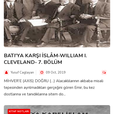
BATI'YA KARŞI İSLÂM-WILLIAM I.
CLEVELAND- 7. BÖLÜM
Yusuf Caglayan
09 Oct, 2019
MİHVER’E (AXIS) DOĞRU (…) Alacaklılarının akbaba misali
tepesinden ayrılmadıkları gerçeğini gören Emir, bu kez
dostlarına ve tanıdıklarına sitem do...
KITAP NOTLARI