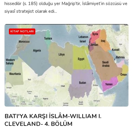
hissedilir (s. 185) olduğu yer Mağrip’tir, İslâmiyet’in sözcüsü ve
siyasî stratejist olarak edi...
KITAP NOTLARI
BATI'YA KARŞI İSLÂM-WILLIAM I.
CLEVELAND- 4. BÖLÜM