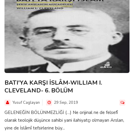
BATI'YA KARŞI İSLÂM-WILLIAM I.
CLEVELAND- 6. BÖLÜM
Yusuf Caglayan
29 Sep, 2019
GELENEĞİN BÖLÜNMEZLİĞİ (…) Ne orijinal ne de felsefî
olarak teolojik düşünce sahibi yani ilahiyatçı olmayan Arslan,
yine de İslâmî tefsirlerine büy...