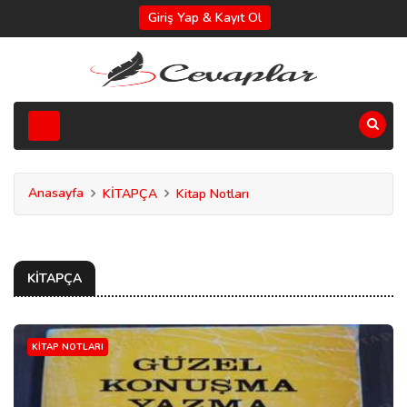
Giriş Yap & Kayıt Ol
Anasayfa
KİTAPÇA
Kitap Notları
KİTAPÇA
KITAP NOTLARI