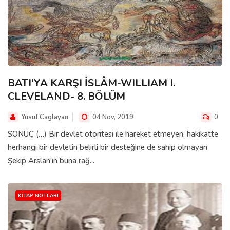
BATI'YA KARŞI İSLÂM-WILLIAM I.
CLEVELAND- 8. BÖLÜM
Yusuf Caglayan
04 Nov, 2019
0
SONUÇ (…) Bir devlet otoritesi ile hareket etmeyen, hakikatte
herhangi bir devletin belirli bir desteğine de sahip olmayan
Şekip Arslan’ın buna rağ...
KITAP NOTLARI