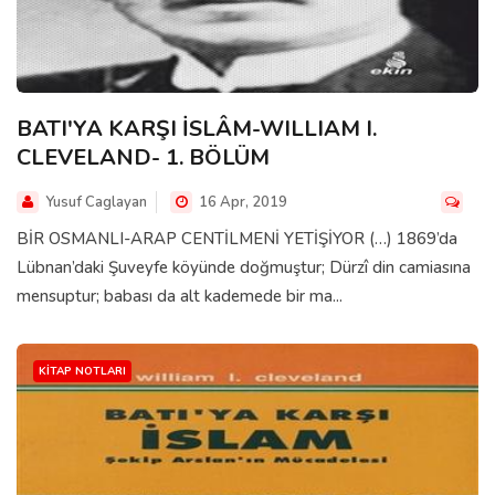
BATI'YA KARŞI İSLÂM-WILLIAM I.
CLEVELAND- 1. BÖLÜM
Yusuf Caglayan
16 Apr, 2019
BİR OSMANLI-ARAP CENTİLMENİ YETİŞİYOR (…) 1869’da
Lübnan’daki Şuveyfe köyünde doğmuştur; Dürzî din camiasına
mensuptur; babası da alt kademede bir ma...
KITAP NOTLARI