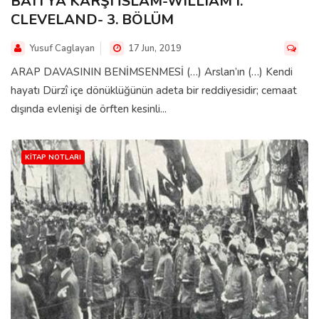
BATI'YA KARŞI İSLÂM-WILLIAM I.
CLEVELAND- 3. BÖLÜM
Yusuf Caglayan
17 Jun, 2019
ARAP DAVASININ BENİMSENMESİ (…) Arslan’ın (…) Kendi
hayatı Dürzî içe dönüklüğünün adeta bir reddiyesidir; cemaat
dışında evlenişi de örften kesinli...
KITAP NOTLARI