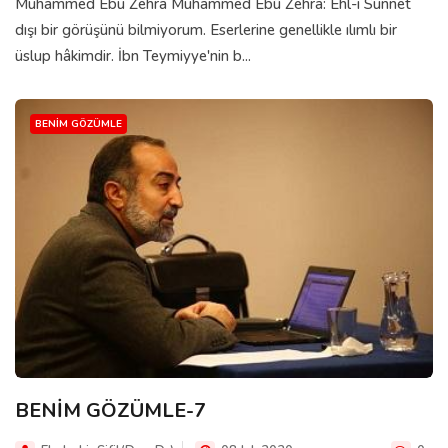
Muhammed Ebu Zehra Muhammed Ebû Zehra: Ehl-i Sünnet
dışı bir görüşünü bilmiyorum. Eserlerine genellikle ılımlı bir
üslup hâkimdir. İbn Teymiyye'nin b...
BENIM GÖZÜMLE
BENİM GÖZÜMLE-7