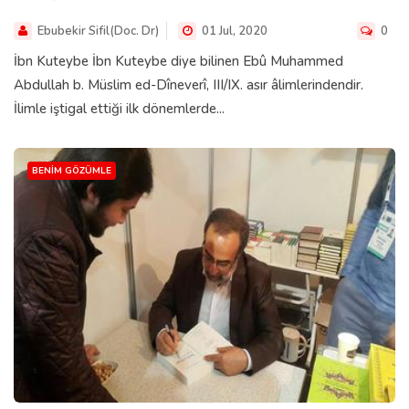
Ebubekir Sifil(Doc. Dr)
01 Jul, 2020
0
İbn Kuteybe İbn Kuteybe diye bilinen Ebû Muhammed
Abdullah b. Müslim ed-Dîneverî, III/IX. asır âlimlerindendir.
İlimle iştigal ettiği ilk dönemlerde...
BENIM GÖZÜMLE