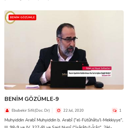
BENIM GÖZÜMLE
BENİM GÖZÜMLE-9
Ebubekir Sifil(Doc. Dr)
22 Jul, 2020
1
Muhyiddin Arabî Muhyiddin b. Arabî ("el-Fütûhâtu'l-Mekkiyye",
III, 98-9 ve IV, 327-8) ve Said Nursî ("İşârâtu'l-Îcâz", 2/el-