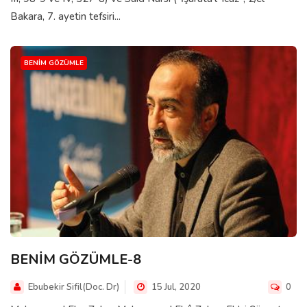
Bakara, 7. ayetin tefsiri...
BENIM GÖZÜMLE
BENİM GÖZÜMLE-8
Ebubekir Sifil(Doc. Dr)
15 Jul, 2020
0