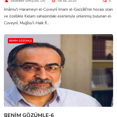
Ebubekir Sifil(Doc. Dr)
08 Jul, 2020
0
İmâmu'l-Harameyn el-Cüveynî İmam el-Gazzâlî'nin hocası olan
ve özellikle Kelam sahasındaki eserleriyle ünlenmiş bulunan el-
Cüveynî, Muğîsu'l-Halk fî...
BENIM GÖZÜMLE
BENİM GÖZÜMLE-6