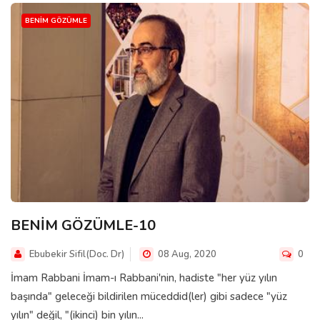
BENIM GÖZÜMLE
BENİM GÖZÜMLE-10
Ebubekir Sifil(Doc. Dr)
08 Aug, 2020
0
İmam Rabbani İmam-ı Rabbani'nin, hadiste "her yüz yılın
başında" geleceği bildirilen müceddid(ler) gibi sadece "yüz
yılın" değil, "(ikinci) bin yılın...