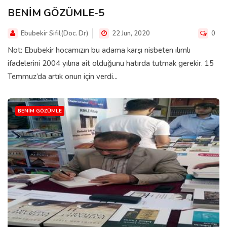
BENİM GÖZÜMLE-5
Ebubekir Sifil(Doc. Dr)
22 Jun, 2020
0
Not: Ebubekir hocamızın bu adama karşı nisbeten ılımlı
ifadelerini 2004 yılına ait olduğunu hatırda tutmak gerekir. 15
Temmuz’da artık onun için verdi...
BENIM GÖZÜMLE