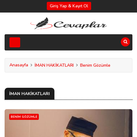
Giriş Yap & Kayıt Ol
Anasayfa
İMAN HAKİKATLARI
Benim Gözümle
İMAN HAKİKATLARI
BENIM GÖZÜMLE