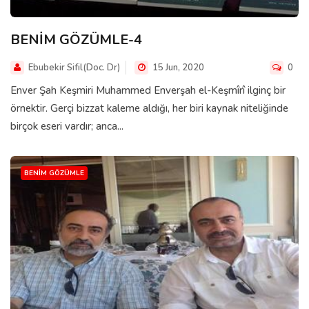
BENİM GÖZÜMLE-4
Ebubekir Sifil(Doc. Dr)
15 Jun, 2020
0
Enver Şah Keşmiri Muhammed Enverşah el-Keşmîrî ilginç bir
örnektir. Gerçi bizzat kaleme aldığı, her biri kaynak niteliğinde
birçok eseri vardır; anca...
BENIM GÖZÜMLE