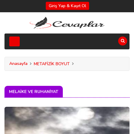
Giriş Yap & Kayıt Ol
Anasayfa
METAFİZİK BOYUT
MELAIKE VE RUHANIYAT