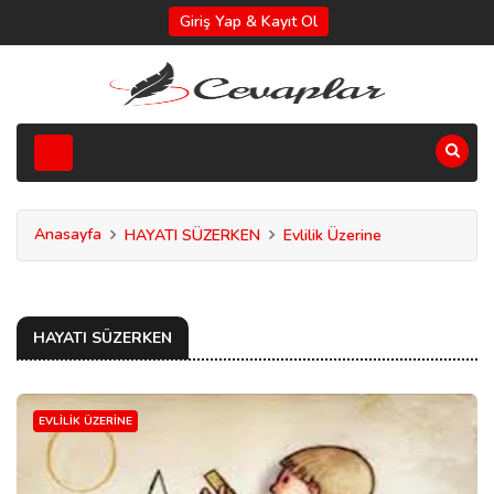
Giriş Yap & Kayıt Ol
Anasayfa
HAYATI SÜZERKEN
Evlilik Üzerine
HAYATI SÜZERKEN
EVLILIK ÜZERINE