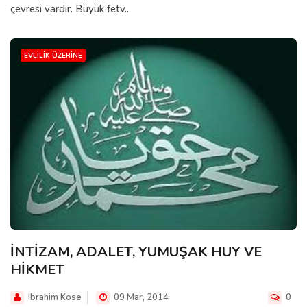
çevresi vardır. Büyük fetv...
EVLILIK ÜZERINE
İNTİZAM, ADALET, YUMUŞAK HUY VE
HİKMET
Ibrahim Kose
09 Mar, 2014
0