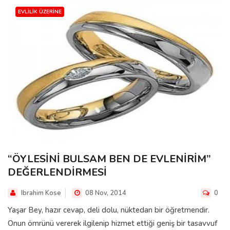
EVLILIK ÜZERINE
“ÖYLESİNİ BULSAM BEN DE EVLENİRİM”
DEĞERLENDİRMESİ
Ibrahim Kose
08 Nov, 2014
0
Yaşar Bey, hazır cevap, deli dolu, nüktedan bir öğretmendir.
Onun ömrünü vererek ilgilenip hizmet ettiği geniş bir tasavvuf