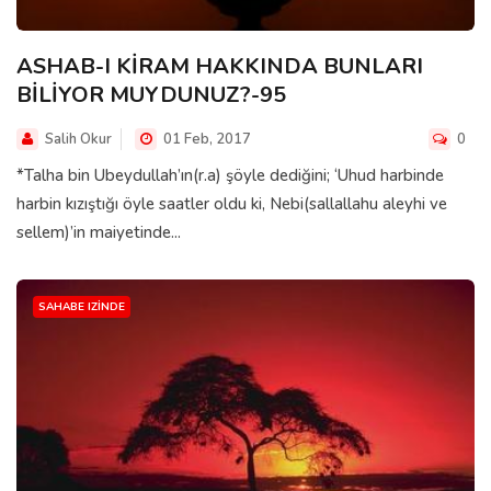
ASHAB-I KİRAM HAKKINDA BUNLARI
BİLİYOR MUYDUNUZ?-95
Salih Okur
01 Feb, 2017
0
*Talha bin Ubeydullah’ın(r.a) şöyle dediğini; ‘Uhud harbinde
harbin kızıştığı öyle saatler oldu ki, Nebi(sallallahu aleyhi ve
sellem)’in maiyetinde...
SAHABE IZINDE