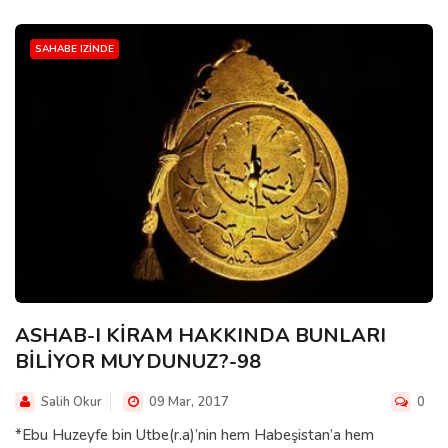
SAHABE IZINDE
ASHAB-I KİRAM HAKKINDA BUNLARI
BİLİYOR MUYDUNUZ?-98
Salih Okur
09 Mar, 2017
0
*Ebu Huzeyfe bin Utbe(r.a)’nin hem Habeşistan’a hem