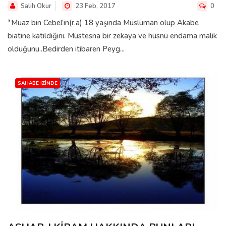
Salih Okur
23 Feb, 2017
0
*Muaz bin Cebel’in(r.a) 18 yaşında Müslüman olup Akabe
biatine katıldığını. Müstesna bir zekaya ve hüsnü endama malik
olduğunu..Bedirden itibaren Peyg...
SAHABE IZINDE