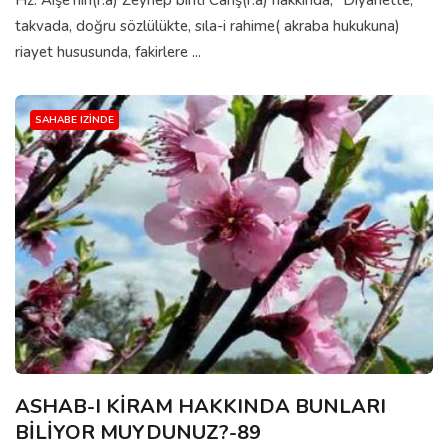
Hz. Aişe’nin(r.a) Zeynep binti Cahş(r.a) hakkında; “Diyanette,
takvada, doğru sözlülükte, sıla-i rahime( akraba hukukuna)
riayet hususunda, fakirlere ...
SAHABE IZINDE
ASHAB-I KİRAM HAKKINDA BUNLARI
BİLİYOR MUYDUNUZ?-89