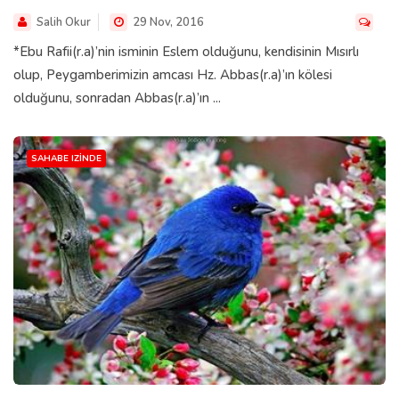
Salih Okur
29 Nov, 2016
*Ebu Rafii(r.a)’nin isminin Eslem olduğunu, kendisinin Mısırlı
olup, Peygamberimizin amcası Hz. Abbas(r.a)’ın kölesi
olduğunu, sonradan Abbas(r.a)’ın ...
SAHABE IZINDE