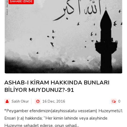
SAHABE IZINDE
ASHAB-I KİRAM HAKKINDA BUNLARI
BİLİYOR MUYDUNUZ?-91
Salih Okur
16 Dec, 2016
0
*Peygamber efendimizin(aleyhissalatu vesselam) Huzeymetü’l
Ensari (r.a) hakkında; “Her kimin lehinde veya aleyhinde
Huzeyme şehadet ederse, onun şehad...