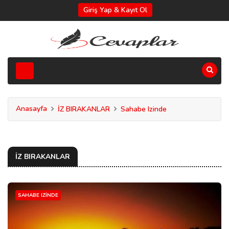
Giriş Yap & Kayıt Ol
Anasayfa
İZ BIRAKANLAR
Sahabe Izinde
İZ BIRAKANLAR
SAHABE IZINDE