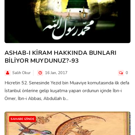
ASHAB-I KİRAM HAKKINDA BUNLARI
BİLİYOR MUYDUNUZ?-93
Salih Okur
16 Jan, 2017
0
Hicretin 52. Senesinde Yezid bin Muaviye komutasında ilk defa
İstanbul önlerine gelip kuşatma yapan ordunun içinde İbn-i
Ömer, İbn-i Abbas, Abdullah b...
SAHABE IZINDE