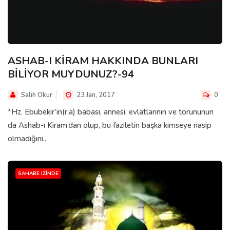
ASHAB-I KİRAM HAKKINDA BUNLARI
BİLİYOR MUYDUNUZ?-94
Salih Okur
23 Jan, 2017
0
*Hz. Ebubekir’in(r.a) babası, annesi, evlatlarının ve torununun
da Ashab-ı Kiram’dan olup, bu faziletin başka kimseye nasip
olmadığını..
SAHABE IZINDE