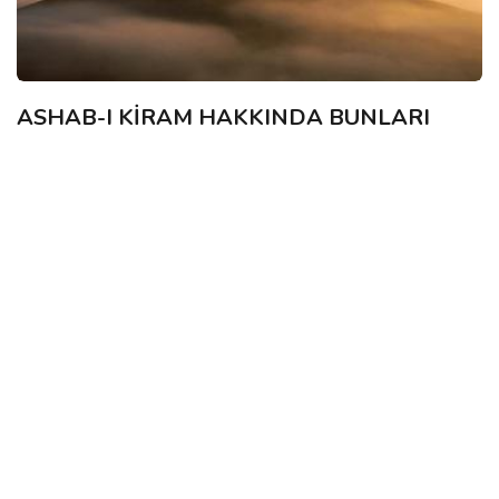
ASHAB-I KİRAM HAKKINDA BUNLARI
BİLİYOR MUYDUNUZ?-86
Salih Okur
08 Nov, 2016
Fadl bin Abbas(r.a)’ın Hz. Abbas bin Abdulmuttalib’in en
büyük oğlu olup, Hz. Ömer’in halifeliği devrinde cihad için
Şam’a gittiğini ve Ürdün’de Hicri...
SAHABE IZINDE