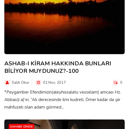
ASHAB-I KİRAM HAKKINDA BUNLARI
BİLİYOR MUYDUNUZ?-100
Salih Okur
01 Nov, 2017
0
*Peygamber Efendimizin(aleyhissalatu vesselam) amcası Hz.
Abbas(r.a)’ın; “Ali derecesinde ilmi kudreti, Ömer kadar da şiir
mahfuzatı olan adam görmed...
SAHABE IZINDE