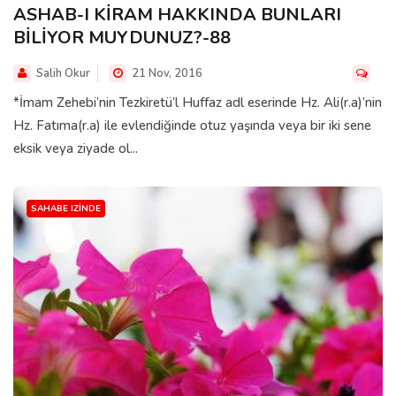
ASHAB-I KİRAM HAKKINDA BUNLARI
BİLİYOR MUYDUNUZ?-88
Salih Okur
21 Nov, 2016
*İmam Zehebi’nin Tezkiretü’l Huffaz adl eserinde Hz. Ali(r.a)’nin
Hz. Fatıma(r.a) ile evlendiğinde otuz yaşında veya bir iki sene
eksik veya ziyade ol...
SAHABE IZINDE