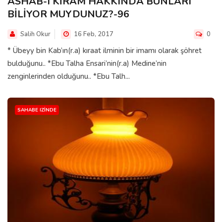
ASHAB-I KİRAM HAKKINDA BUNLARI
BİLİYOR MUYDUNUZ?-96
Salih Okur
16 Feb, 2017
0
* Übeyy bin Kab’ın(r.a) kıraat ilminin bir imamı olarak şöhret
bulduğunu.. *Ebu Talha Ensari’nin(r.a) Medine’nin
zenginlerinden olduğunu.. *Ebu Talh...
SAHABE IZINDE