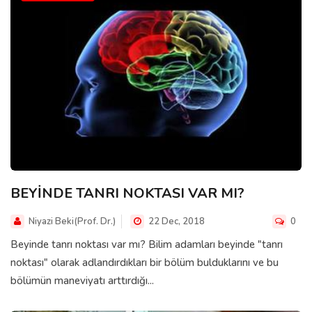
BEYİNDE TANRI NOKTASI VAR MI?
Niyazi Beki(Prof. Dr.)
22 Dec, 2018
0
Beyinde tanrı noktası var mı? Bilim adamları beyinde "tanrı
noktası" olarak adlandırdıkları bir bölüm bulduklarını ve bu
bölümün maneviyatı arttırdığı...