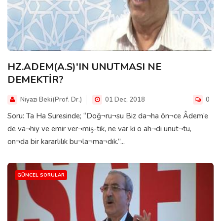
HZ.ADEM(A.S)'IN UNUTMASI NE
DEMEKTİR?
Niyazi Beki(Prof. Dr.)
01 Dec, 2018
0
Soru: Ta Ha Suresinde; “Doğ¬ru¬su Biz da¬ha ön¬ce Âdem’e
de va¬hiy ve emir ver¬miş-tik, ne var ki o ah¬di unut¬tu,
on¬da bir kararlılık bu¬la¬ma¬dık.”...
GÜNCEL SORULAR