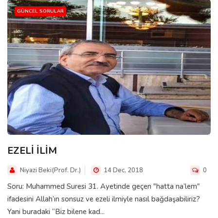
GÜNCEL SORULAR
EZELİ İLİM
Niyazi Beki(Prof. Dr.)
14 Dec, 2018
0
Soru: Muhammed Suresi 31. Ayetinde geçen "hatta na’lem"
ifadesini Allah’ın sonsuz ve ezeli ilmiyle nasıl bağdaşabiliriz?
Yani buradaki “Biz bilene kad...