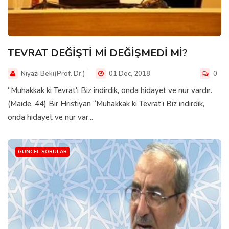
TEVRAT DEĞİŞTİ Mİ DEĞİŞMEDİ Mİ?
Niyazi Beki(Prof. Dr.)
01 Dec, 2018
0
“Muhakkak ki Tevrat'ı Biz indirdik, onda hidayet ve nur vardır.
(Maide, 44) Bir Hristiyan “Muhakkak ki Tevrat'ı Biz indirdik,
onda hidayet ve nur var...
GÜNCEL SORULAR