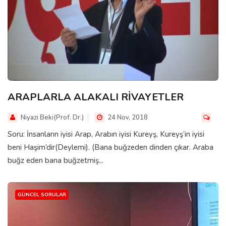
ARAPLARLA ALAKALI RİVAYETLER
Niyazi Beki(Prof. Dr.)
24 Nov, 2018
Soru: İnsanların iyisi Arap, Arabın iyisi Kureyş, Kureyş’in iyisi
beni Haşim’dir(Deylemi). (Bana buğzeden dinden çıkar. Araba
buğz eden bana buğzetmiş...
GÜNCEL SORULAR