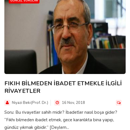
GÜNCEL SORULAR
FIKIH BİLMEDEN İBADET ETMEKLE İLGİLİ
RİVAYETLER
Niyazi Beki(Prof. Dr.)
16 Nov, 2018
Soru: Bu rivayetler sahih midir? İbadetler nasıl boşa gider?
“Fıkhı bilmeden ibadet etmek, gece karanlıkta bina yapıp,
gündüz yıkmak gibidir.” [Deylem...