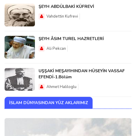
ŞEYH ABDÜLBAKİ KÜFREVİ
Vahdettin Kufrevi
ŞEYH ÂSIM TUREL HAZRETLERİ
Ali Pekcan
UŞŞAKİ MEŞAYIHINDAN HÜSEYİN VASSAF
EFENDİ-1.Bölüm
Ahmet Haliloglu
İSLAM DÜNYASINDAN YÜZ AKLARIMIZ