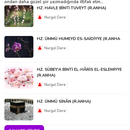
ondan daha güzel şiir yazmadığında ittifak etm...
HZ. HAVLE BİNTİ TUVEYT (R.ANHA)
Nurgul Dere
HZ. ÜMMÜ HUMEYD ES-SAİDİYYE (R.ANHA
Nurgul Dere
HZ. SÜBEY'A BİNTİ EL-HÂRİS EL-ESLEMİYYE
(R.ANHA)
Nurgul Dere
HZ. ÜMMÜ SİNÂN (R.ANHA)
Nurgul Dere