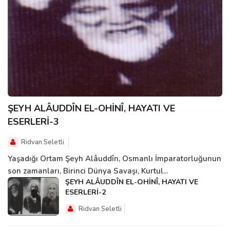
ŞEYH ALÂUDDÎN EL-OHİNÎ, HAYATI VE
ESERLERİ-3
Ridvan Seletli
Yaşadığı Ortam Şeyh Alâuddîn, Osmanlı İmparatorluğunun
son zamanları, Birinci Dünya Savaşı, Kurtul...
ŞEYH ALÂUDDÎN EL-OHİNÎ, HAYATI VE
ESERLERİ-2
Ridvan Seletli