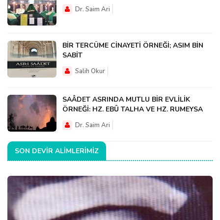
Dr. Saim Ari
BİR TERCÜME CİNAYETİ ÖRNEĞİ; ASIM BİN
SABİT
Salih Okur
SAÂDET ASRINDA MUTLU BİR EVLİLİK
ÖRNEĞİ: HZ. EBÛ TALHA VE HZ. RUMEYSA
Dr. Saim Ari
SON DEVIR ALIMLERIMIZ