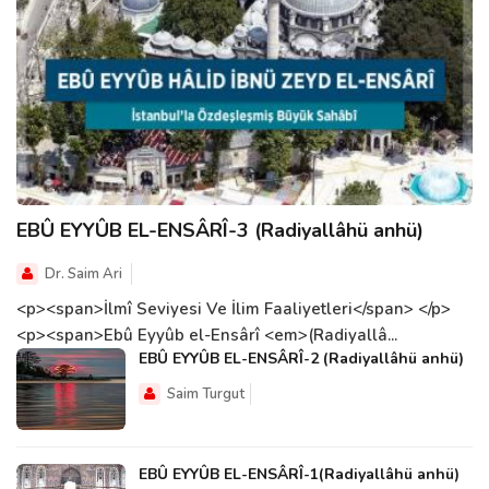
EBÛ EYYÛB EL-ENSÂRÎ-3 (Radiyallâhü anhü)
Dr. Saim Ari
<p><span>İlmî Seviyesi Ve İlim Faaliyetleri</span> </p>
<p><span>Ebû Eyyûb el-Ensârî <em>(Radiyallâ...
EBÛ EYYÛB EL-ENSÂRÎ-2 (Radiyallâhü anhü)
Saim Turgut
EBÛ EYYÛB EL-ENSÂRÎ-1(Radiyallâhü anhü)