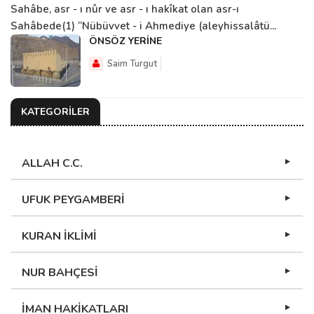
Sahâbe, asr - ı nûr ve asr - ı hakîkat olan asr-ı
Sahâbede(1) “Nübüvvet - i Ahmediye (aleyhissalâtü...
ÖNSÖZ YERİNE
Saim Turgut
KATEGORİLER
ALLAH C.C.
UFUK PEYGAMBERİ
KURAN İKLİMİ
NUR BAHÇESİ
İMAN HAKİKATLARI