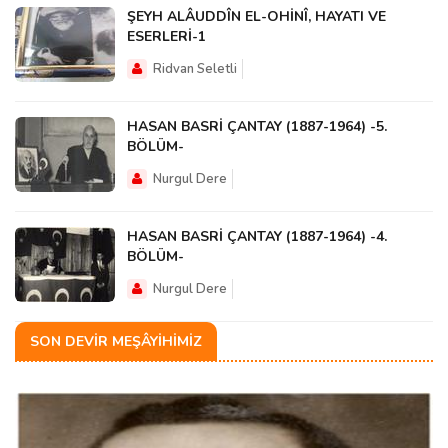
ŞEYH ALÂUDDÎN EL-OHİNÎ, HAYATI VE
ESERLERİ-1
Ridvan Seletli
HASAN BASRİ ÇANTAY (1887-1964) -5.
BÖLÜM-
Nurgul Dere
HASAN BASRİ ÇANTAY (1887-1964) -4.
BÖLÜM-
Nurgul Dere
SON DEVIR MEŞÂYIHIMIZ