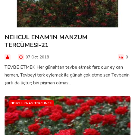
NEHCÜL ENAM'IN MANZUM
TERCÜMESİ-21
07 Oct, 2018
0
TEVBE ETMEK Her günahtan tevbe etmek farz olur ey can
hemen, Tevbeyi terk eylemek ile günah çok etme sen Tevbenin
şartı da üçtür; biri pişman olmas...
NEHCUL ENAM TERCUMESI