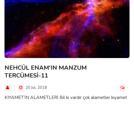
NEHCÜL ENAM'IN MANZUM
TERCÜMESİ-11
20 Jul, 2018
KIYAMET’İN ALAMETLERİ Bil ki vardır çok alametler kıyamet
kurbuna(1) Onları tasdik ve inanmak da farz olur yine
NEHCUL ENAM TERCUMESI