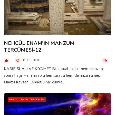
NEHCÜL ENAM'IN MANZUM
TERCÜMESİ-12
31 Jul, 2018
KABİR SUALİ VE KIYAMET Bil ki sual-i kabir hem de azab,
sonra haşir Hem hisab u hem sırat u hem de mizan u neşir
Havz-ı Kevser, Cennet u nar cümle...
NEHCUL ENAM TERCUMESI