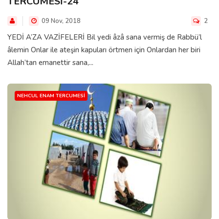
TERCÜMESİ-24
09 Nov, 2018
2
YEDİ A’ZA VAZİFELERİ Bil yedi âzâ sana vermiş de Rabbü’l
âlemin Onlar ile ateşin kapuları örtmen için Onlardan her biri
Allah’tan emanettir sana,...
NEHCUL ENAM TERCUMESI