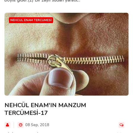
böyle gider.(1) Bir zayıf sudan yaratıl...
NEHCUL ENAM TERCUMESI
NEHCÜL ENAM'IN MANZUM
TERCÜMESİ-17
08 Sep, 2018