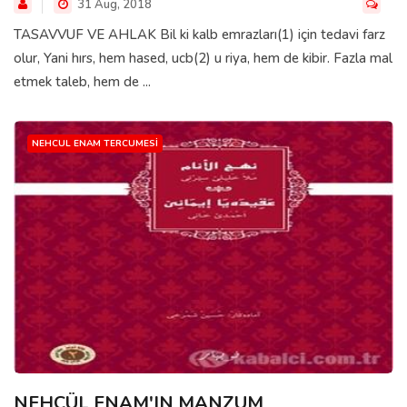
31 Aug, 2018
TASAVVUF VE AHLAK Bil ki kalb emrazları(1) için tedavi farz
olur, Yani hırs, hem hased, ucb(2) u riya, hem de kibir. Fazla mal
etmek taleb, hem de ...
NEHCUL ENAM TERCUMESI
NEHCÜL ENAM'IN MANZUM