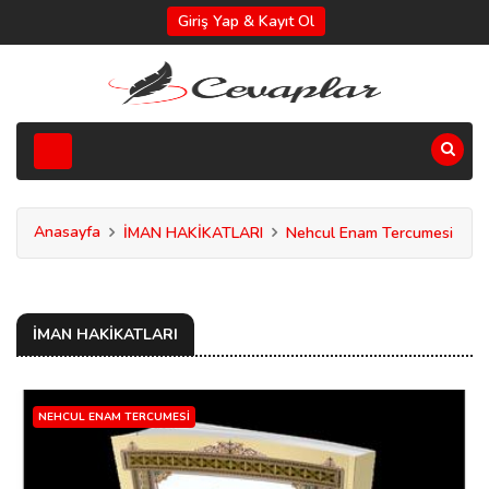
Giriş Yap & Kayıt Ol
Anasayfa
İMAN HAKİKATLARI
Nehcul Enam Tercumesi
İMAN HAKİKATLARI
NEHCUL ENAM TERCUMESI