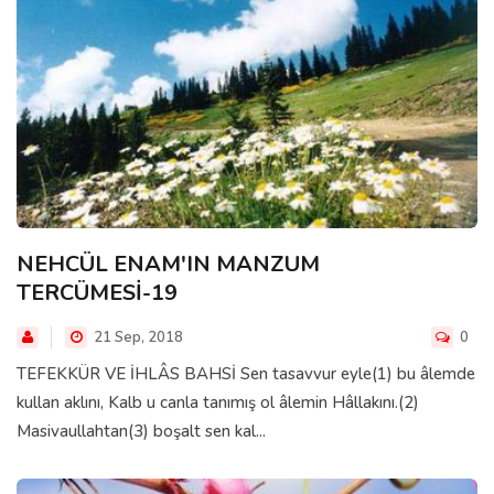
NEHCÜL ENAM'IN MANZUM
TERCÜMESİ-19
21 Sep, 2018
0
TEFEKKÜR VE İHLÂS BAHSİ Sen tasavvur eyle(1) bu âlemde
kullan aklını, Kalb u canla tanımış ol âlemin Hâllakını.(2)
Masivaullahtan(3) boşalt sen kal...