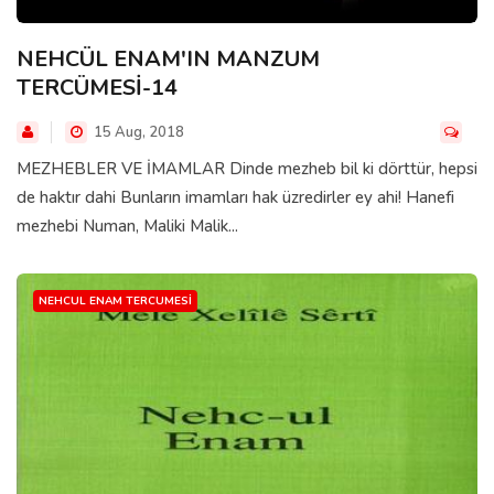
NEHCÜL ENAM'IN MANZUM
TERCÜMESİ-14
15 Aug, 2018
MEZHEBLER VE İMAMLAR Dinde mezheb bil ki dörttür, hepsi
de haktır dahi Bunların imamları hak üzredirler ey ahi! Hanefi
mezhebi Numan, Maliki Malik...
NEHCUL ENAM TERCUMESI