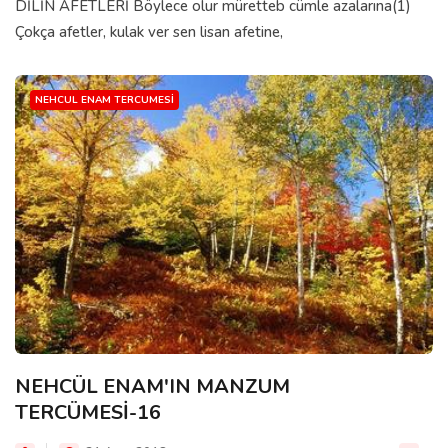
DİLİN AFETLERİ Böylece olur müretteb cümle azalarına(1)
Çokça afetler, kulak ver sen lisan afetine,
NEHCUL ENAM TERCUMESI
NEHCÜL ENAM'IN MANZUM
TERCÜMESİ-16