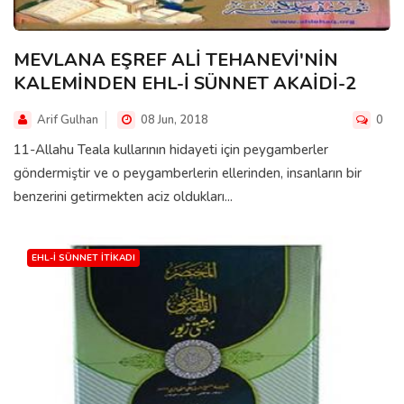
MEVLANA EŞREF ALİ TEHANEVİ'NİN
KALEMİNDEN EHL-İ SÜNNET AKAİDİ-2
Arif Gulhan
08 Jun, 2018
0
11-Allahu Teala kullarının hidayeti için peygamberler
göndermiştir ve o peygamberlerin ellerinden, insanların bir
benzerini getirmekten aciz oldukları...
EHL-I SÜNNET İTIKADI