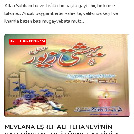
Allah Subhanehu ve Teâlâ’dan başka gaybı hiç bir kimse
bilemez. Ancak peygamberler vahiy ile, veliler ise keşif ve
ilhamla bazen bazı mugayyebata mutt...
EHL-I SÜNNET İTIKADI
MEVLANA EŞREF ALİ TEHANEVİ'NİN