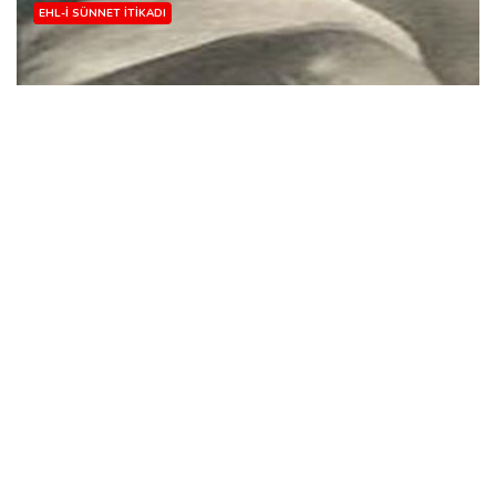
EHL-I SÜNNET İTIKADI
ALLAH'IN VARLIĞI-2.BÖLÜM
Abdulhalik Ekinci
14 May, 2008
Soru–21: “Rahman arşın üzerinde istiva (taht kurmuştur)
etmiştir” ayeti kerimesindeki istivadan kasıt nedir?