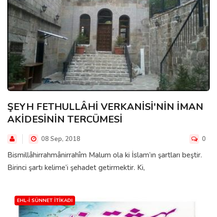
ŞEYH FETHULLÂHİ VERKANİSİ'NİN İMAN
AKİDESİNİN TERCÜMESİ
08 Sep, 2018
0
Bismillâhirrahmânirrahîm Malum ola ki İslam’ın şartları beştir.
Birinci şartı kelime’i şehadet getirmektir. Ki,
EHL-I SÜNNET İTIKADI