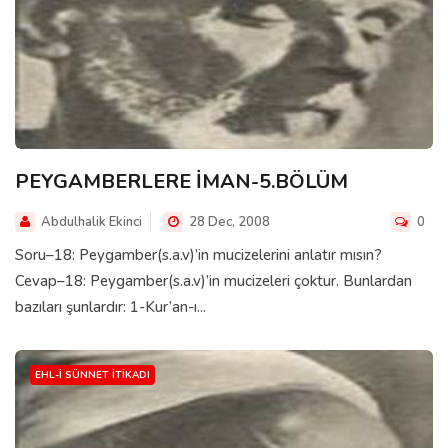
PEYGAMBERLERE İMAN-5.BÖLÜM
Abdulhalik Ekinci
28 Dec, 2008
0
Soru–18: Peygamber(s.a.v)’in mucizelerini anlatır mısın?
Cevap–18: Peygamber(s.a.v)’in mucizeleri çoktur. Bunlardan
bazıları şunlardır: 1-Kur’an-ı...
EHL-I SÜNNET İTIKADI