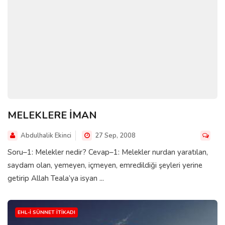
MELEKLERE İMAN
Abdulhalik Ekinci
27 Sep, 2008
Soru–1: Melekler nedir? Cevap–1: Melekler nurdan yaratılan,
saydam olan, yemeyen, içmeyen, emredildiği şeyleri yerine
getirip Allah Teala’ya isyan ...
EHL-I SÜNNET İTIKADI