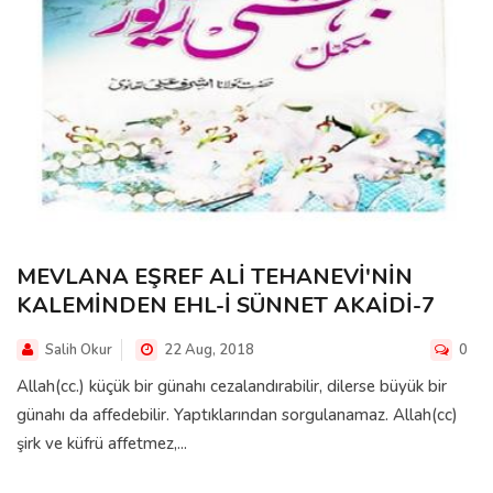
MEVLANA EŞREF ALİ TEHANEVİ'NİN
KALEMİNDEN EHL-İ SÜNNET AKAİDİ-7
Salih Okur
22 Aug, 2018
0
Allah(cc.) küçük bir günahı cezalandırabilir, dilerse büyük bir
günahı da affedebilir. Yaptıklarından sorgulanamaz. Allah(cc)
şirk ve küfrü affetmez,...