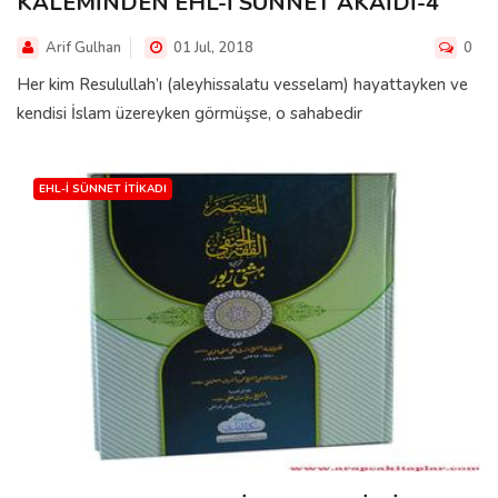
KALEMİNDEN EHL-İ SÜNNET AKAİDİ-4
Arif Gulhan
01 Jul, 2018
0
Her kim Resulullah’ı (aleyhissalatu vesselam) hayattayken ve
kendisi İslam üzereyken görmüşse, o sahabedir
EHL-I SÜNNET İTIKADI