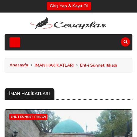
Giriş Yap & Kayıt Ol
Anasayfa
İMAN HAKİKATLARI
Ehl-i Sünnet İtikadı
İMAN HAKİKATLARI
EHL-I SÜNNET İTIKADI