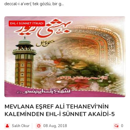
deccal-i a’ver( tek gözlü, bir g...
EHL-I SÜNNET İTIKADI
MEVLANA EŞREF ALİ TEHANEVİ'NİN
KALEMİNDEN EHL-İ SÜNNET AKAİDİ-5
Salih Okur
08 Aug, 2018
0