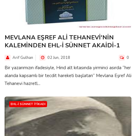
MEVLANA EŞREF ALİ TEHANEVİ'NİN
KALEMİNDEN EHL-İ SÜNNET AKAİDİ-1
Arif Gulhan
02 Jun, 2018
0
Bir yazarımızın ifadesiyle, Hind alt kıtasında yirminci asırda “her
alanda kapsamlı bir tecdit hareketi başlatan” Mevlana Eşref Ali
Tehanevi hazretl...
EHL-I SÜNNET İTIKADI