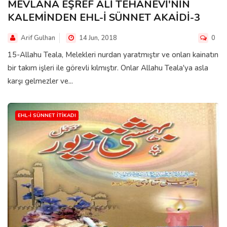
MEVLANA EŞREF ALİ TEHANEVİ'NİN
KALEMİNDEN EHL-İ SÜNNET AKAİDİ-3
Arif Gulhan
14 Jun, 2018
0
15-Allahu Teala, Melekleri nurdan yaratmıştır ve onları kainatın
bir takım işleri ile görevli kılmıştır. Onlar Allahu Teala'ya asla
karşı gelmezler ve...
EHL-I SÜNNET İTIKADI