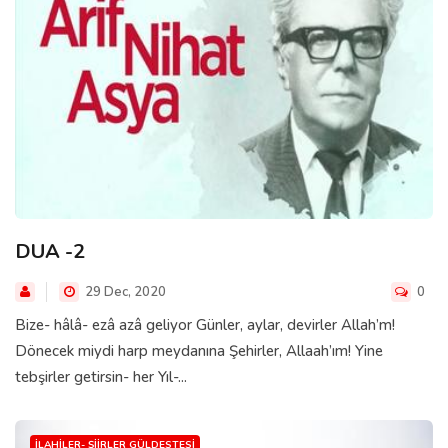
DUA -2
29 Dec, 2020
0
Bize- hâlâ- ezâ azâ geliyor Günler, aylar, devirler Allah’m!
Dönecek miydi harp meydanına Şehirler, Allaah’ım! Yine
tebşirler getirsin- her Yıl-...
İLAHILER- ŞIIRLER GÜLDESTESI