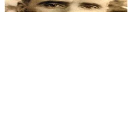
TAHİR'ÜL MEVLEVİ'DEN BİR ŞİİR
31 Dec, 2014
Öyleleri çıkar cins-i insandan Vahşette fazladır vahşi hayvandan
Kendi mevkiinde, nüfûz elinde, Kalsın da yıkılsın isterse belde.
İLAHILER- ŞIIRLER GÜLDESTESI