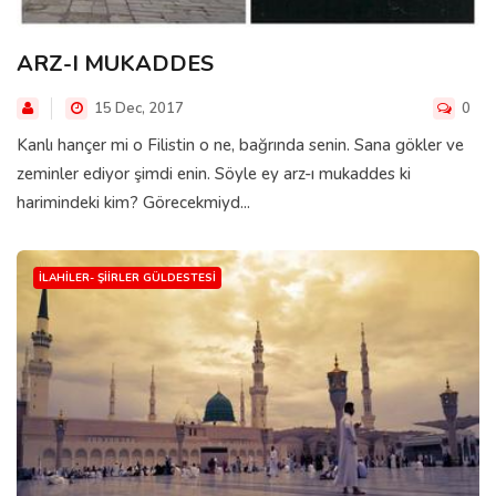
ARZ-I MUKADDES
15 Dec, 2017
0
Kanlı hançer mi o Filistin o ne, bağrında senin. Sana gökler ve
zeminler ediyor şimdi enin. Söyle ey arz-ı mukaddes ki
harimindeki kim? Görecekmiyd...
İLAHILER- ŞIIRLER GÜLDESTESI