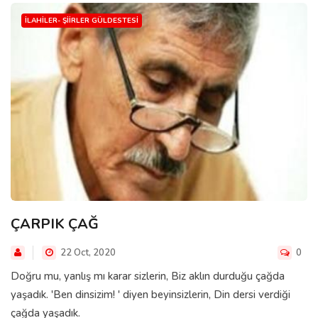
İLAHILER- ŞIIRLER GÜLDESTESI
ÇARPIK ÇAĞ
22 Oct, 2020
0
Doğru mu, yanlış mı karar sizlerin, Biz aklın durduğu çağda
yaşadık. 'Ben dinsizim! ' diyen beyinsizlerin, Din dersi verdiği
çağda yaşadık.