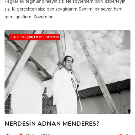
Fegiler ey fegihler dinleyin siz, Ne söylersem bilin, ezberleyin
siz. Ki gerçekten size ben sevgidarım Samimi bir sever, hem
gam-güsârım. Sözüm ho...
İLAHILER- ŞIIRLER GÜLDESTESI
NERDESİN ADNAN MENDERES?