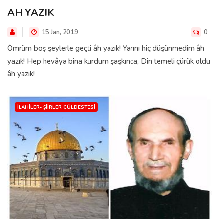
AH YAZIK
15 Jan, 2019
0
Ömrüm boş şeylerle geçti âh yazık! Yarını hiç düşünmedim âh
yazık! Hep hevâya bina kurdum şaşkınca, Din temeli çürük oldu
âh yazık!
İLAHILER- ŞIIRLER GÜLDESTESI