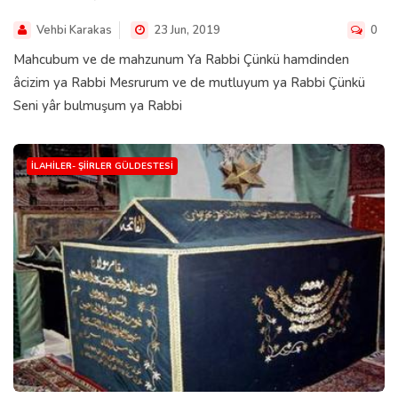
Vehbi Karakas
23 Jun, 2019
0
Mahcubum ve de mahzunum Ya Rabbi Çünkü hamdinden
âcizim ya Rabbi Mesrurum ve de mutluyum ya Rabbi Çünkü
Seni yâr bulmuşum ya Rabbi
İLAHILER- ŞIIRLER GÜLDESTESI