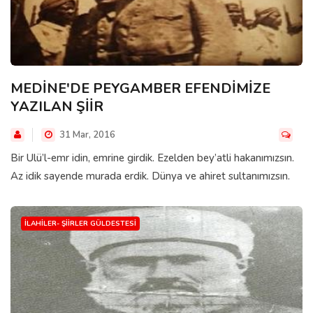
MEDİNE'DE PEYGAMBER EFENDİMİZE
YAZILAN ŞİİR
31 Mar, 2016
Bir Ulü’l-emr idin, emrine girdik. Ezelden bey’atli hakanımızsın.
Az idik sayende murada erdik. Dünya ve ahiret sultanımızsın.
İLAHILER- ŞIIRLER GÜLDESTESI