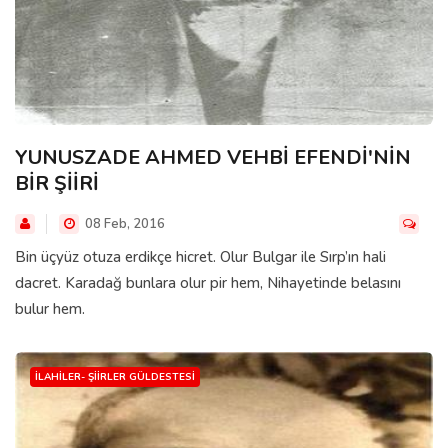
YUNUSZADE AHMED VEHBİ EFENDİ'NİN
BİR ŞİİRİ
08 Feb, 2016
Bin üçyüz otuza erdikçe hicret. Olur Bulgar ile Sırp’ın hali
dacret. Karadağ bunlara olur pir hem, Nihayetinde belasını
bulur hem.
İLAHILER- ŞIIRLER GÜLDESTESI