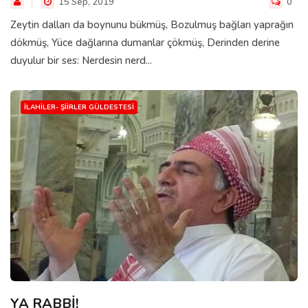
15 Sep, 2019
0
Zeytin dalları da boynunu bükmüş, Bozulmuş bağları yaprağın
dökmüş, Yüce dağlarına dumanlar çökmüş, Derinden derine
duyulur bir ses: Nerdesin nerd...
İLAHILER- ŞIIRLER GÜLDESTESI
YA RABBİ!