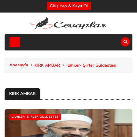
Giriş Yap & Kayıt Ol
Anasayfa
KIRK AMBAR
İlahiler- Şiirler Güldestesi
KIRK AMBAR
İLAHILER- ŞIIRLER GÜLDESTESI