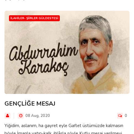
İLAHILER- ŞIIRLER GÜLDESTESI
GENÇLİĞE MESAJ
08 Aug, 2020
0
Yiğidim, aslanım, ha gayret eyle Gaflet üstümüzde kalmasın
böyle İmanla yatıp-kalk, ihlâsla söyle Kutlu mesaj verilmeyi