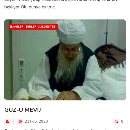
bekliyor Ölü dünya dirilme...
İLAHILER- ŞIIRLER GÜLDESTESI
GUZ-U MEVİJ
21 Feb, 2020
0