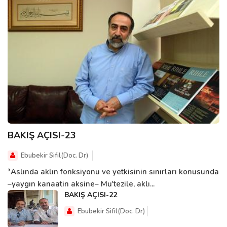
BAKIŞ AÇISI-23
Ebubekir Sifil(Doc. Dr)
*Aslında aklın fonksiyonu ve yetkisinin sınırları konusunda
–yaygın kanaatin aksine– Mu'tezile, aklı...
BAKIŞ AÇISI-22
Ebubekir Sifil(Doc. Dr)