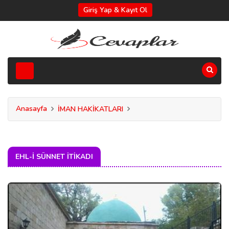
Giriş Yap & Kayıt Ol
Anasayfa
İMAN HAKİKATLARI
EHL-I SÜNNET İTIKADI