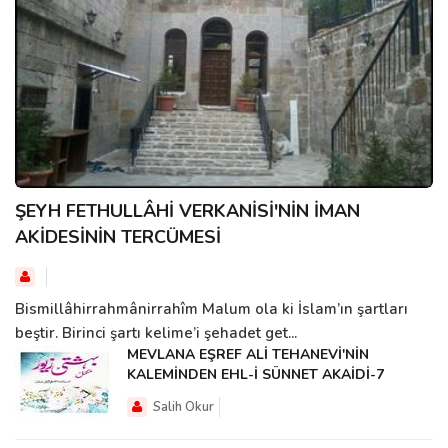
ŞEYH FETHULLÂHİ VERKANİSİ'NİN İMAN
AKİDESİNİN TERCÜMESİ
Bismillâhirrahmânirrahîm Malum ola ki İslam’ın şartları
beştir. Birinci şartı kelime’i şehadet get...
MEVLANA EŞREF ALİ TEHANEVİ'NİN
KALEMİNDEN EHL-İ SÜNNET AKAİDİ-7
Salih Okur