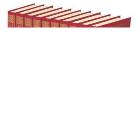
NUR VECİZELERİNDEN BİR DEMET-1
14 Aug, 2010
M. Semih Yildiz
Kıymetli ziyaretçilerimiz, Risale-i Nur külliyatını tarayarak,
bir vecizeler demeti oluşturduk, istifadenize arz ediyoruz.
İnşallah bizim gayemiz, bu ...