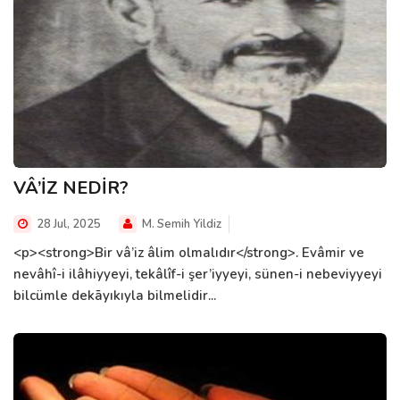
VÂ’İZ NEDİR?
28 Jul, 2025
M. Semih Yildiz
<p><strong>Bir vâ’iz âlim olmalıdır</strong>. Evâmir ve
nevâhî-i ilâhiyyeyi, tekâlîf-i şer’iyyeyi, sünen-i nebeviyyeyi
bilcümle dekāyıkıyla bilmelidir...