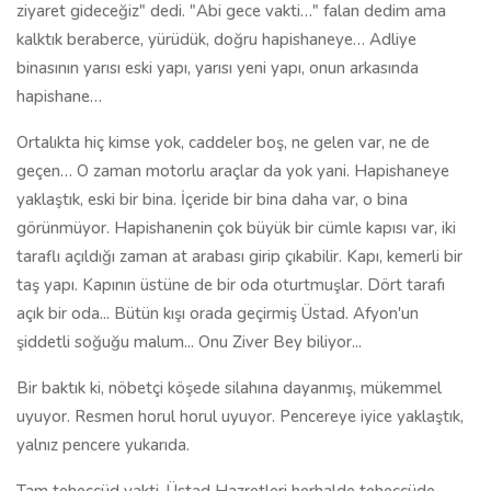
ziyaret gideceğiz" dedi. "Abi gece vakti…" falan dedim ama
kalktık beraberce, yürüdük, doğru hapishaneye… Adliye
binasının yarısı eski yapı, yarısı yeni yapı, onun arkasında
hapishane…
Ortalıkta hiç kimse yok, caddeler boş, ne gelen var, ne de
geçen… O zaman motorlu araçlar da yok yani. Hapishaneye
yaklaştık, eski bir bina. İçeride bir bina daha var, o bina
görünmüyor. Hapishanenin çok büyük bir cümle kapısı var, iki
taraflı açıldığı zaman at arabası girip çıkabilir. Kapı, kemerli bir
taş yapı. Kapının üstüne de bir oda oturtmuşlar. Dört tarafı
açık bir oda... Bütün kışı orada geçirmiş Üstad. Afyon'un
şiddetli soğuğu malum... Onu Ziver Bey biliyor...
Bir baktık ki, nöbetçi köşede silahına dayanmış, mükemmel
uyuyor. Resmen horul horul uyuyor. Pencereye iyice yaklaştık,
yalnız pencere yukarıda.