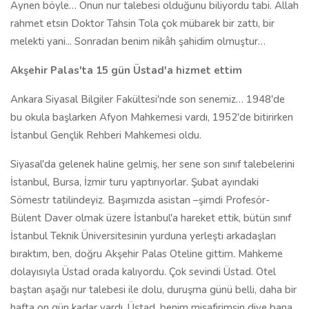
Aynen böyle… Onun nur talebesi olduğunu biliyordu tabi. Allah
rahmet etsin Doktor Tahsin Tola çok mübarek bir zattı, bir
melekti yani... Sonradan benim nikâh şahidim olmuştur…
Akşehir Palas'ta 15 gün Üstad'a hizmet ettim
Ankara Siyasal Bilgiler Fakültesi'nde son senemiz… 1948'de
bu okula başlarken Afyon Mahkemesi vardı, 1952'de bitirirken
İstanbul Gençlik Rehberi Mahkemesi oldu.
Siyasal'da gelenek haline gelmiş, her sene son sınıf talebelerini
İstanbul, Bursa, İzmir turu yaptırıyorlar. Şubat ayındaki
Sömestr tatilindeyiz. Başımızda asistan –şimdi Profesör-
Bülent Daver olmak üzere İstanbul'a hareket ettik, bütün sınıf
İstanbul Teknik Üniversitesinin yurduna yerleşti arkadaşları
bıraktım, ben, doğru Akşehir Palas Oteline gittim. Mahkeme
dolayısıyla Üstad orada kalıyordu. Çok sevindi Üstad. Otel
baştan aşağı nur talebesi ile dolu, duruşma günü belli, daha bir
hafta on gün kadar vardı. Üstad, benim misafirimsin diye bana