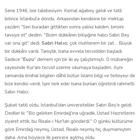
Sene 1946, lise talebesiyim. Kemal ağabey geldi ve tatil
bitince İstanbul'a döndü. Arkasından kendisine bir mektup
yazdım "Sen buradan gittikten sonra yalnız kaldım, birisini
tavsiye et" dedim. "Bizim dükkânın bitişiğine halıcı Sabri Bey
var ona git" dedi.
Sabri Halıcı
, çok muhterem bir zat… Büyük
bir dükkânı vardı. Tanıştık, bana evvela tecvidden başladı.
Sadece "
Euzu
" demem için bir iki ay çalıştırmıştı. O mübareğin
sayesinde Kur'anı tecvid üzerine okumaya başladım. Aynı
zamanda ilmihal bilgileri dâhil bütün İslami bilgi ve terbiyeyi de
bize kendisi verdi. İşini terk eder bana bunları öğretirdi rahmetli
Sabri Halıcı.
Şubat tatili oldu, İstanbul'dan üniversiteliler Sabri Bey'e geldi.
Dediler ki: "Biz gelirken Emirdağ'ına uğradık, Üstad Hazretlerini
ziyaret ettik, bu Risale-i Nur'ları gönderdi." O günkü kültürüme
göre Emirdağ neymiş, Üstad, Risale neymiş hiç duymamıştım
daha. Ama böylece ilk pencere açılmış oldu.