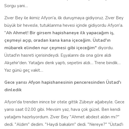
Sorgu yani…
Ziver Bey ile ikimiz Afyon'a, ilk duruşmaya gidiyoruz. Ziver Bey
büyük bir hevesle, tutuklanma hevesi içinde gidiyordu Afyon'a.
"
Ah Ahmet! Bir girsem hapishaneye ilk yapacağım iş,
çeşmeyi açıp, oradan kana kana içeceğim. Üstad'ın
mübarek elinden nur çeşmesi gibi içeceğim"
diyordu.
Üstad'ın hasreti içerisindeydi. Eşyalarını da ona göre aldı
Akşehir'den. Yatağını denk yaptı, sepetini aldı… Trene bindik…
Yaz günü geç vakit…
Gece yarısı Afyon hapishanesinin penceresinden Üstad'ı
dinledik
Afyon'da trenden inince bir otele gittik Zübeyir ağabeyle. Gece
yarısı saat 02.00 gibi. Mevsim yaz, hava çok güzel. Ben kendi
yatağımı hazırlıyordum. Ziver Bey "Ahmet abdest aldın mı?"
dedi. "Aldım" dedim. "Haydi bakalım" dedi. "Nereye?" "Üstad'ı