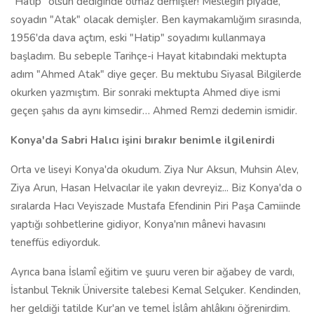
"Hatip" olsun dediğinde olmaz demişler! Mesleğin piyade,
soyadın "Atak" olacak demişler. Ben kaymakamlığım sırasında,
1956'da dava açtım, eski "Hatip" soyadımı kullanmaya
başladım. Bu sebeple Tarihçe-i Hayat kitabındaki mektupta
adım "Ahmed Atak" diye geçer. Bu mektubu Siyasal Bilgilerde
okurken yazmıştım. Bir sonraki mektupta Ahmed diye ismi
geçen şahıs da aynı kimsedir… Ahmed Remzi dedemin ismidir.
Konya'da Sabri Halıcı işini bırakır benimle ilgilenirdi
Orta ve liseyi Konya'da okudum. Ziya Nur Aksun, Muhsin Alev,
Ziya Arun, Hasan Helvacılar ile yakın devreyiz... Biz Konya'da o
sıralarda Hacı Veyiszade Mustafa Efendinin Piri Paşa Camiinde
yaptığı sohbetlerine gidiyor, Konya'nın mânevi havasını
teneffüs ediyorduk.
Ayrıca bana İslamî eğitim ve şuuru veren bir ağabey de vardı,
İstanbul Teknik Üniversite talebesi Kemal Selçuker. Kendinden,
her geldiği tatilde Kur'an ve temel İslâm ahlâkını öğrenirdim.