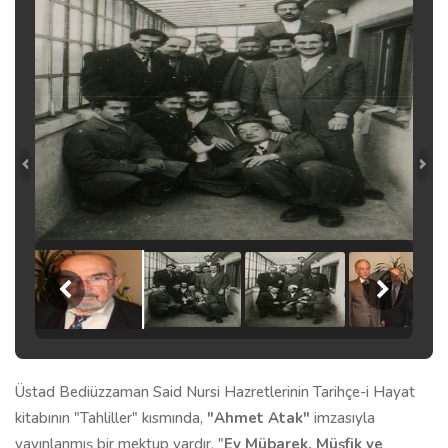
Üstad Bediüzzaman Said Nursi Hazretlerinin Tarihçe-i Hayat
kitabının "Tahliller" kısmında,
"Ahmet Atak"
imzasıyla
yayınlanmış bir mektup vardır. "
Ey Mübarek, Müşfik ve