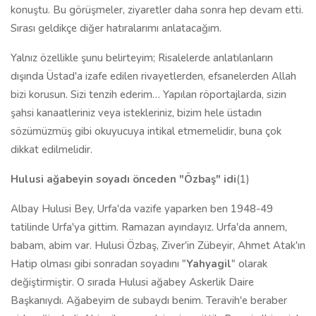
konuştu. Bu görüşmeler, ziyaretler daha sonra hep devam etti.
Sırası geldikçe diğer hatıralarımı anlatacağım.
Yalnız özellikle şunu belirteyim; Risalelerde anlatılanların
dışında Üstad'a izafe edilen rivayetlerden, efsanelerden Allah
bizi korusun. Sizi tenzih ederim… Yapılan röportajlarda, sizin
şahsi kanaatleriniz veya istekleriniz, bizim hele üstadın
sözümüzmüş gibi okuyucuya intikal etmemelidir, buna çok
dikkat edilmelidir.
Hulusi ağabeyin soyadı önceden "Özbaş" idi
(1)
Albay Hulusi Bey, Urfa'da vazife yaparken ben 1948-49
tatilinde Urfa'ya gittim. Ramazan ayındayız. Urfa'da annem,
babam, abim var. Hulusi Özbaş, Ziver'in Zübeyir, Ahmet Atak'ın
Hatip olması gibi sonradan soyadını "
Yahyagil
" olarak
değiştirmiştir. O sırada Hulusi ağabey Askerlik Daire
Başkanıydı. Ağabeyim de subaydı benim. Teravih'e beraber