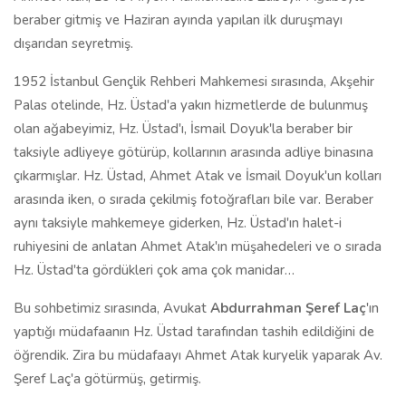
beraber gitmiş ve Haziran ayında yapılan ilk duruşmayı
dışarıdan seyretmiş.
1952 İstanbul Gençlik Rehberi Mahkemesi sırasında, Akşehir
Palas otelinde, Hz. Üstad'a yakın hizmetlerde de bulunmuş
olan ağabeyimiz, Hz. Üstad'ı, İsmail Doyuk'la beraber bir
taksiyle adliyeye götürüp, kollarının arasında adliye binasına
çıkarmışlar. Hz. Üstad, Ahmet Atak ve İsmail Doyuk'un kolları
arasında iken, o sırada çekilmiş fotoğrafları bile var. Beraber
aynı taksiyle mahkemeye giderken, Hz. Üstad'ın halet-i
ruhiyesini de anlatan Ahmet Atak'ın müşahedeleri ve o sırada
Hz. Üstad'ta gördükleri çok ama çok manidar…
Bu sohbetimiz sırasında, Avukat
Abdurrahman Şeref Laç
'ın
yaptığı müdafaanın Hz. Üstad tarafından tashih edildiğini de
öğrendik. Zira bu müdafaayı Ahmet Atak kuryelik yaparak Av.
Şeref Laç'a götürmüş, getirmiş.