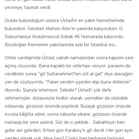
yevmiye, tayınat verdi.
Orada bulunduğum sürece Üstad'ın en yakın hizmetlerinde
bulundum. Geceleri Muhsin Alev'in yanında kalıyordum. O,
Süleymaniye Kirazlımescid Sokak 46 Numarada kalıyordu.
Bozdoğan Kemerinin yakınlarında eski bir İstanbul evi...
Otele vardığımda Üstad, sabah namazından sonra kapısını yeni
açmış oluyordu. Bana kapaklı bir sefertası veriyor, parasını da
verdikten sonra "git Sultanahmet'ten süt al gel" diye alacağım
yeri de söylüyordu. "Falan yerden şişeden alıp buna dökersin"
diyordu. Şişeyle istemiyor. Sebebi? Üstad'ı çok defa
zehirlemişler, dolayısıyla tedbir olarak, yemekler de oteldeki
odasında, gözünün önünde pişirilirdi. Bulaşık gözünün önünde
evvela kâğıtla silinir, sonra sabunla yıkanır, gözünün önünde
münasip bir yere asılırdı. Süt de o şekilde… Sabahleyin ben
gider alır gelirdim. Ertesi gün Karaköy'e git derdi. Her gün aynı
yerden almak yok. Niye ben? Çünkü ben herhangi birisiyim,