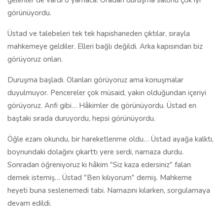
gelenler de vardı o yamaca. Oradan duruşma salonu çok iyi
görünüyordu.
Üstad ve talebeleri tek tek hapishaneden çıktılar, sırayla
mahkemeye geldiler. Elleri bağlı değildi. Arka kapısından biz
görüyoruz onları.
Duruşma başladı. Olanları görüyoruz ama konuşmalar
duyulmuyor. Pencereler çok müsaid, yakın olduğundan içeriyi
görüyoruz. Anfi gibi… Hâkimler de görünüyordu. Üstad en
baştaki sırada duruyordu, hepsi görünüyordu.
Öğle ezanı okundu, bir hareketlenme oldu… Üstad ayağa kalktı,
boynundaki dolağını çıkarttı yere serdi, namaza durdu.
Sonradan öğreniyoruz ki hâkim "Siz kaza edersiniz" falan
demek istemiş… Üstad "Ben kılıyorum" demiş. Mahkeme
heyeti buna seslenemedi tabi. Namazını kılarken, sorgulamaya
devam edildi.