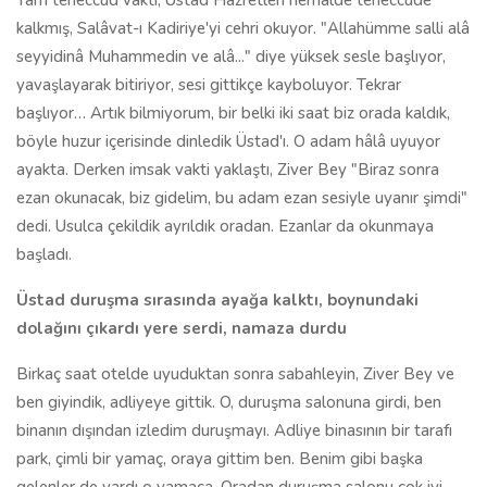
Tam teheccüd vakti, Üstad Hazretleri herhalde teheccüde
kalkmış, Salâvat-ı Kadiriye'yi cehri okuyor. "Allahümme salli alâ
seyyidinâ Muhammedin ve alâ..." diye yüksek sesle başlıyor,
yavaşlayarak bitiriyor, sesi gittikçe kayboluyor. Tekrar
başlıyor… Artık bilmiyorum, bir belki iki saat biz orada kaldık,
böyle huzur içerisinde dinledik Üstad'ı. O adam hâlâ uyuyor
ayakta. Derken imsak vakti yaklaştı, Ziver Bey "Biraz sonra
ezan okunacak, biz gidelim, bu adam ezan sesiyle uyanır şimdi"
dedi. Usulca çekildik ayrıldık oradan. Ezanlar da okunmaya
başladı.
Üstad duruşma sırasında ayağa kalktı, boynundaki
dolağını çıkardı yere serdi, namaza durdu
Birkaç saat otelde uyuduktan sonra sabahleyin, Ziver Bey ve
ben giyindik, adliyeye gittik. O, duruşma salonuna girdi, ben
binanın dışından izledim duruşmayı. Adliye binasının bir tarafı
park, çimli bir yamaç, oraya gittim ben. Benim gibi başka