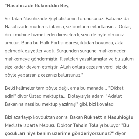
"Nasuhizade Rükneddin Bey,
Siz falan Nasuhizade Şeyhülislamın torunusunuz. Babanız da
Nasuhizade müderris falanca, siz bunların evladlarısınız. Onlar,
din-i mübine hizmet eden kimselerdi, sizin de öyle olmanız
umulur. Bana bu Halk Partisi idaresi, iktidarı boyunca, akla
gelmedik eziyetler yaptı. Sürgünden sürgüne, mahkemeden
mahkemeye göndermiştir. Risaleleri yasaklamışlar ve bu zulüm
size kadar devam etmiştir. Allah onlara cezasını verdi, siz de
böyle yaparsanız cezanızı bulursunuz."
Belki kelimeler tam böyle değil ama bu manada… "Dikkat
edin!" diyor Üstad mektupta… Dolayısıyla adam, "Adalet
Bakanına nasıl bu mektup yazılmış!" gibi, bizi kovaladı.
Bizi azarlayıp kovduktan sonra, Bakan
Rüknettin Nasuhioğlu
Mecliste Isparta Mebusu Doktor
Tahsin Tola
'yı buluyor "
Bu
çocukları niye benim üzerime gönderiyorsunuz?
" diyor.