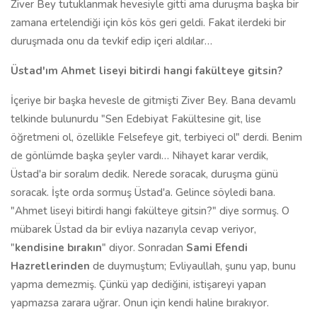
Ziver Bey tutuklanmak hevesiyle gitti ama duruşma başka bir
zamana ertelendiği için kös kös geri geldi. Fakat ilerdeki bir
duruşmada onu da tevkif edip içeri aldılar…
Üstad'ım Ahmet liseyi bitirdi hangi fakülteye gitsin?
İçeriye bir başka hevesle de gitmişti Ziver Bey. Bana devamlı
telkinde bulunurdu "Sen Edebiyat Fakültesine git, lise
öğretmeni ol, özellikle Felsefeye git, terbiyeci ol" derdi. Benim
de gönlümde başka şeyler vardı… Nihayet karar verdik,
Üstad'a bir soralım dedik. Nerede soracak, duruşma günü
soracak. İşte orda sormuş Üstad'a. Gelince söyledi bana.
"Ahmet liseyi bitirdi hangi fakülteye gitsin?" diye sormuş. O
mübarek Üstad da bir evliya nazarıyla cevap veriyor,
"
kendisine bırakın
" diyor. Sonradan
Sami Efendi
Hazretlerinden
de duymuştum; Evliyaullah, şunu yap, bunu
yapma demezmiş. Çünkü yap dediğini, istişareyi yapan
yapmazsa zarara uğrar. Onun için kendi haline bırakıyor.