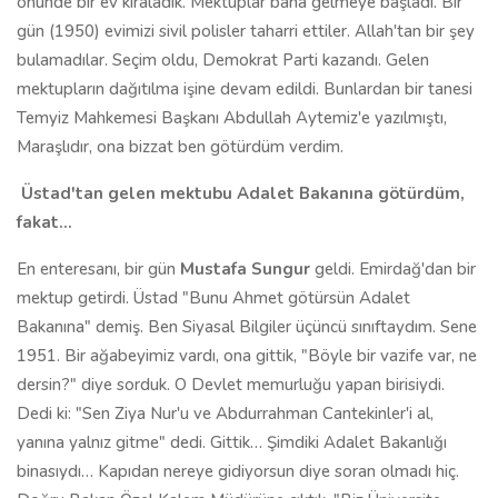
önünde bir ev kiraladık. Mektuplar bana gelmeye başladı. Bir
gün (1950) evimizi sivil polisler taharri ettiler. Allah'tan bir şey
bulamadılar. Seçim oldu, Demokrat Parti kazandı. Gelen
mektupların dağıtılma işine devam edildi. Bunlardan bir tanesi
Temyiz Mahkemesi Başkanı Abdullah Aytemiz'e yazılmıştı,
Maraşlıdır, ona bizzat ben götürdüm verdim.
Üstad'tan gelen mektubu Adalet Bakanına götürdüm,
fakat…
En enteresanı, bir gün
Mustafa Sungur
geldi. Emirdağ'dan bir
mektup getirdi. Üstad "Bunu Ahmet götürsün Adalet
Bakanına" demiş. Ben Siyasal Bilgiler üçüncü sınıftaydım. Sene
1951. Bir ağabeyimiz vardı, ona gittik, "Böyle bir vazife var, ne
dersin?" diye sorduk. O Devlet memurluğu yapan birisiydi.
Dedi ki: "Sen Ziya Nur'u ve Abdurrahman Cantekinler'i al,
yanına yalnız gitme" dedi. Gittik… Şimdiki Adalet Bakanlığı
binasıydı… Kapıdan nereye gidiyorsun diye soran olmadı hiç.