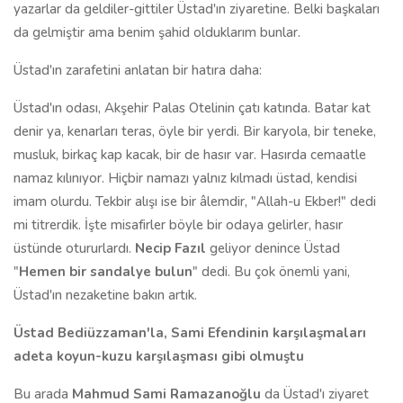
yazarlar da geldiler-gittiler Üstad'ın ziyaretine. Belki başkaları
da gelmiştir ama benim şahid olduklarım bunlar.
Üstad'ın zarafetini anlatan bir hatıra daha:
Üstad'ın odası, Akşehir Palas Otelinin çatı katında. Batar kat
denir ya, kenarları teras, öyle bir yerdi. Bir karyola, bir teneke,
musluk, birkaç kap kacak, bir de hasır var. Hasırda cemaatle
namaz kılınıyor. Hiçbir namazı yalnız kılmadı üstad, kendisi
imam olurdu. Tekbir alışı ise bir âlemdir, "Allah-u Ekber!" dedi
mi titrerdik. İşte misafirler böyle bir odaya gelirler, hasır
üstünde otururlardı.
Necip Fazıl
geliyor denince Üstad
"
Hemen bir sandalye bulun
" dedi. Bu çok önemli yani,
Üstad'ın nezaketine bakın artık.
Üstad Bediüzzaman'la, Sami Efendinin karşılaşmaları
adeta koyun-kuzu karşılaşması gibi olmuştu
Bu arada
Mahmud Sami Ramazanoğlu
da Üstad'ı ziyaret