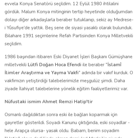
evvela Konya Senatörü seçildim. 12 Eylül 1980 ihtilalini
gördük. Malum Konya mitinginin tertip heyetinde olduğumdan
dolayı diğer arkadaşlarla beraber tutuklanıp, sekiz ay Medrese-
i Yûsufiye'de yattık. Beş sene de siyasi yasaklı olarak bulunduk.
Bilahare 1991 seçimlerine Refah Partisinden Konya Milletvekili
seçildim.
1986 başından itibaren Eski Diyanet İşleri Başkanı Gümüşhane
milletvekili
Lütfi Doğan Hoca Efendi
ile beraber "
İslamî
İlimler Araştırma ve Yayma Vakfı
" adında bir vakıf kurduk. O
vakfımızın yetiştirdiği talebelerimizle meşgulüz şimdi. Daha
ziyade İlahiyat talebelerine yönelik eğitim faaliyetlerimiz var.
Nüfustaki ismim Ahmet Remzi Hatip'tir
Osmanlı dağıldıktan sonra eski ile bağları koparmak için
gayretler gösterildi. Soyadı Kanunu çıktığında, eski soyadlar -
hele Arapça olursa- yasak oldu. Babam, benim soyadım