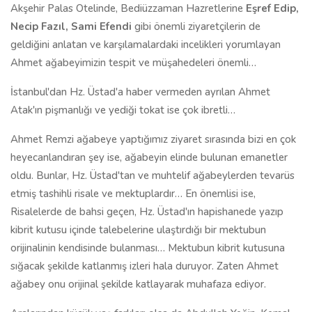
Akşehir Palas Otelinde, Bediüzzaman Hazretlerine
Eşref Edip,
Necip Fazıl, Sami Efendi
gibi önemli ziyaretçilerin de
geldiğini anlatan ve karşılamalardaki incelikleri yorumlayan
Ahmet ağabeyimizin tespit ve müşahedeleri önemli…
İstanbul'dan Hz. Üstad'a haber vermeden ayrılan Ahmet
Atak'ın pişmanlığı ve yediği tokat ise çok ibretli…
Ahmet Remzi ağabeye yaptığımız ziyaret sırasında bizi en çok
heyecanlandıran şey ise, ağabeyin elinde bulunan emanetler
oldu. Bunlar, Hz. Üstad'tan ve muhtelif ağabeylerden tevarüs
etmiş tashihli risale ve mektuplardır… En önemlisi ise,
Risalelerde de bahsi geçen, Hz. Üstad'ın hapishanede yazıp
kibrit kutusu içinde talebelerine ulaştırdığı bir mektubun
orijinalinin kendisinde bulanması… Mektubun kibrit kutusuna
sığacak şekilde katlanmış izleri hala duruyor. Zaten Ahmet
ağabey onu orijinal şekilde katlayarak muhafaza ediyor.