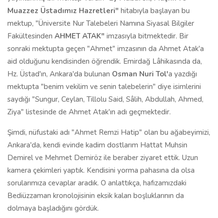
Muazzez Üstadımız Hazretleri"
hitabıyla başlayan bu
mektup, "Üniversite Nur Talebeleri Namına Siyasal Bilgiler
Fakültesinden
AHMET ATAK"
imzasıyla bitmektedir. Bir
sonraki mektupta geçen "Ahmet" imzasının da Ahmet Atak'a
aid olduğunu kendisinden öğrendik. Emirdağ Lâhikasında da,
Hz. Üstad'ın, Ankara'da bulunan
Osman Nuri Tol'
a yazdığı
mektupta "benim vekilim ve senin talebelerin" diye isimlerini
saydığı "Sungur, Ceylan, Tillolu Said, Sâlih, Abdullah, Ahmed,
Ziya" listesinde de Ahmet Atak'ın adı geçmektedir.
Şimdi, nüfustaki adı "Ahmet Remzi Hatip" olan bu ağabeyimizi,
Ankara'da, kendi evinde kadim dostlarım Hattat Muhsin
Demirel ve Mehmet Demiröz ile beraber ziyaret ettik. Uzun
kamera çekimleri yaptık. Kendisini yorma pahasına da olsa
sorularımıza cevaplar aradık. O anlattıkça, hafızamızdaki
Bediüzzaman kronolojisinin eksik kalan boşluklarının da
dolmaya başladığını gördük.