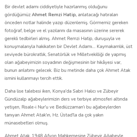
Bir devlet adamı ciddiyetiyle hazırlanmış olduğunu
gördüğümüz
Ahmet Remzi Hatip,
anlatacağı hatıraları
önceden notlar halinde yazıp düzenlemiş. Görmemiz gereken
fotoğraf, belge ve el yazılarını da masasının üzerine sererek
gerekli tedbirleri almış. Ahmet Remzi Hatip, duruşuyla ve
konuşmalarıyla hakikaten bir Devlet Adamı… Kaymakamlık, üst
seviyede bürokratlık, Senatörlük ve Milletvekilliği de yapmış
olan ağabeyimizin soyadının değişmesinin bir hikâyesi var,
bunun anlatımı gelecek. Biz bu metinde daha çok Ahmet Atak
ismini kullanmayı tercih ettik.
Daha lise talebesi iken, Konya'da Sabri Halıcı ve Zübeyir
Gündüzalp ağabeylerimizin ders ve terbiye atmosferi altında
yetişen, Risale-i Nur'u ve Bediüzzaman'ı bu ağabeylerden
tanıyan Ahmet Atak'ın, Hz. Üstad'la da çok yakın
münasebetleri olmuş.
Ahmet Atak, 1948 Afyon Mahkemesine Zübeyir Ağabeyle