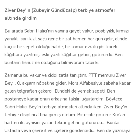
Ziver Bey'in (Zübeyir Gündüzalp) terbiye atmosferi
altında girdim
Bu arada Sabri Halıcı'nın yanına gayet vakur, posbıyıklı, kırmızı
yanaklı, sarı-kızıl saçlı genç bir zat hemen her gün gelir, elinde
küçük bir sepet olduğu halde, bir tomar evrak gibi, kareli
kâğıtlara yazılmış, eski yazılı kâğıtlar getirir, götürürdü. Ben
bunların henüz ne olduğunu bilmiyorum tabii ki.
Zamanla bu vakur ve ciddi zatla tanıştım. PTT memuru Ziver
Bey… O, akşam nöbetine gider, Mors Alfabesiyle sabaha kadar
gelen telgrafları çekerdi. Elindeki de yemek sepeti. Ben
postaneye kadar onun arkasına takılır, uğurlardım. Böylece
Sabri Halıcı Bey'in terbiye atmosferi altında iken, Ziver Bey'in
terbiye disiplini altına girmiş oldum. Bir risale götürür Kur'an
harfleri ile aynısını yazar, tekrar getirir, götürürdü… Bunlar
Üstad'a veya çevre il ve ilçelere gönderilirdi… Ben de yazmaya