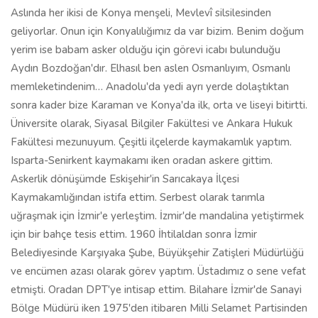
Aslında her ikisi de Konya menşeli, Mevlevî silsilesinden
geliyorlar. Onun için Konyalılığımız da var bizim. Benim doğum
yerim ise babam asker olduğu için görevi icabı bulunduğu
Aydın Bozdoğan'dır. Elhasıl ben aslen Osmanlıyım, Osmanlı
memleketindenim… Anadolu'da yedi ayrı yerde dolaştıktan
sonra kader bize Karaman ve Konya'da ilk, orta ve liseyi bitirtti.
Üniversite olarak, Siyasal Bilgiler Fakültesi ve Ankara Hukuk
Fakültesi mezunuyum. Çeşitli ilçelerde kaymakamlık yaptım.
Isparta-Senirkent kaymakamı iken oradan askere gittim.
Askerlik dönüşümde Eskişehir'in Sarıcakaya İlçesi
Kaymakamlığından istifa ettim. Serbest olarak tarımla
uğraşmak için İzmir'e yerleştim. İzmir'de mandalina yetiştirmek
için bir bahçe tesis ettim. 1960 İhtilaldan sonra İzmir
Belediyesinde Karşıyaka Şube, Büyükşehir Zatişleri Müdürlüğü
ve encümen azası olarak görev yaptım. Üstadımız o sene vefat
etmişti. Oradan DPT'ye intisap ettim. Bilahare İzmir'de Sanayi
Bölge Müdürü iken 1975'den itibaren Milli Selamet Partisinden