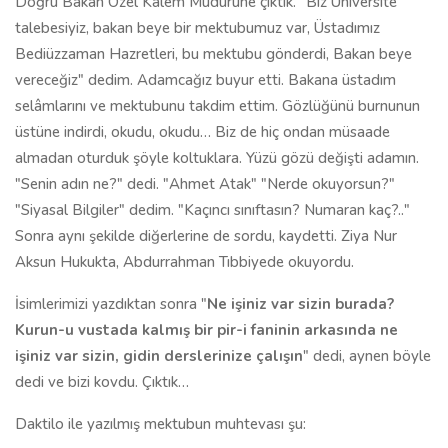
Doğru Bakan Özel Kalem Müdürüne çıktık. "Biz Üniversite
talebesiyiz, bakan beye bir mektubumuz var, Üstadımız
Bediüzzaman Hazretleri, bu mektubu gönderdi, Bakan beye
vereceğiz" dedim. Adamcağız buyur etti. Bakana üstadım
selâmlarını ve mektubunu takdim ettim. Gözlüğünü burnunun
üstüne indirdi, okudu, okudu… Biz de hiç ondan müsaade
almadan oturduk şöyle koltuklara. Yüzü gözü değişti adamın.
"Senin adın ne?" dedi. "Ahmet Atak" "Nerde okuyorsun?"
"Siyasal Bilgiler" dedim. "Kaçıncı sınıftasın? Numaran kaç?.."
Sonra aynı şekilde diğerlerine de sordu, kaydetti. Ziya Nur
Aksun Hukukta, Abdurrahman Tıbbiyede okuyordu.
İsimlerimizi yazdıktan sonra "
Ne işiniz var sizin burada?
Kurun-u vustada kalmış bir pir-i faninin arkasında ne
işiniz var sizin, gidin derslerinize çalışın
" dedi, aynen böyle
dedi ve bizi kovdu. Çıktık…
Daktilo ile yazılmış mektubun muhtevası şu: