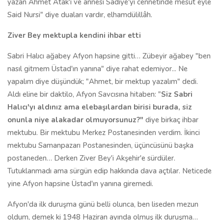
yazan Ahmet Atak'ı ve annesi Sadiye'yi cennetinde mesut eyle
Said Nursi" diye duaları vardır, elhamdülillâh.
Ziver Bey mektupla kendini ihbar etti
Sabri Halıcı ağabey Afyon hapsine gitti… Zübeyir ağabey "ben
nasıl gitmem Üstad'ın yanına" diye rahat edemiyor... Ne
yapalım diye düşündük; "Ahmet, bir mektup yazalım" dedi.
Aldı eline bir daktilo, Afyon Savcısına hitaben: "
Siz Sabri
Halıcı'yı aldınız ama elebaşılardan birisi burada, siz
onunla niye alakadar olmuyorsunuz?"
diye birkaç ihbar
mektubu. Bir mektubu Merkez Postanesinden verdim. İkinci
mektubu Samanpazarı Postanesinden, üçüncüsünü başka
postaneden… Derken Ziver Bey'i Akşehir'e sürdüler.
Tutuklanmadı ama sürgün edip hakkında dava açtılar. Neticede
yine Afyon hapsine Üstad'ın yanına giremedi.
Afyon'da ilk duruşma günü belli olunca, ben liseden mezun
oldum, demek ki 1948 Haziran ayında olmuş ilk duruşma…