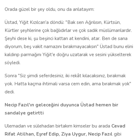
Orada güzel bir şey oldu, onu da anlatayım:
Üstad, Yiğit Kızılcan'a döndü: "Bak sen Ağrılısın, Kürtsün,
Kürtler şeyhlerine çok bağlıdırlar ve çok sadık müslümanlardır.
Şeyhi dese ki, şu beşinci kattan at kendini, atar. Ben de sana
diyorum, beş vakit namazını bırakmayacaksın" Üstad bunu elini
kaldırıp parmağını Yiğit'e doğru uzatarak ve sesini yükselterek
söyledi.
Sonra "Siz şimdi seferdesiniz, iki rekât kılacaksınız, bırakmak
yok. Hatta kaçma ihtimali varsa cem edin, ama bırakmak yok"
dedi.
Necip Fazıl'ın geleceğini duyunca Üstad hemen bir
sandalye getirtti
Ulemadan ve sülehadan birtakım kimseler bu arada
Cevad
Rifat Atilhan, Eşref Edip, Ziya Uygur, Necip Fazıl
gibi