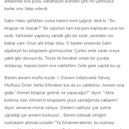
arkasında sivil polis, sabahleyin evinden çıktı mı yatıncaya
kadar onu takip ederdi.
Sabri Halıcı gittikten sonra hanımı beni çağırdı, dedi ki, "Bu
kitaplar ne olacak?" Bir salonun tam karşısını kaplayan uzun bir
sedir, tahtadan yapılmış sandık gibi bir sedir, yerinden zor
kalkar yani. Onun altı kitap dolu. O baskın sırasında Sabri
ağabeyin bu kitaplarını görmüyorlar. Çünkü sedir sanki oraya
çakılı gibi duruyordu. Teyze ile beraber onları bir çuvala
doldurup, hepsini bizim eve naklettim. Gide gele yaptık bu işi.
Benim annem müftü kızıdır. I. Dönem milletvekili Yalvaç
Müftüsü Ömer Vehbi Efendinin kızı da ev sahibimiz. Annem ona
gidip "Ahmet kitaplar getirdi, ne yapacağız?" diyor. "Abla
korkma, ben Ahmet'in kitaplarını çeyiz sandığımda saklarım"
diyor, anneme moral veriyor. Dedem vaktiyle çok zulme
uğradığı için annem korkuyor… Benim istinsah ettiğim
nüshaların altında üstadın "Ya Erhamerrahimin, bu nüshayı