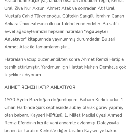
Aralarından küçük yaş farkları olsa da Abdullah Yeğin, Kemal
Ural, Ziya Nur Aksun, Ahmet Atak ve sonradan Atıf Ural,
Mustafa Cahid Türkmenoğlu, Gültekin Sarıgül, İbrahim Canan
Ankara Üniversitesinin ilk nur talebelerindendirler. Bu saff-ı
evvel ağabeylerimizin hepsinin hatıraları "
Ağabeyler
Anlatıyor
" kitaplarında yayınlanmış durumdadır. Bu seri
Ahmet Atak ile tamamlanmıştır…
Hatıraları yazılıp düzenlendikten sonra Ahmet Remzi Hatip'e
tashih ettirilmiştir. Yardımları için Hattat Muhsin Demirel'e çok
teşekkür ediyorum…
AHMET REMZİ HATİP ANLATIYOR
1930 Aydın Bozdoğan doğumluyum. Babam Kerküklüdür. 1.
Cihan Harbinde Şark cephesinde subay olarak görev yapmış
olan babam, Kayseri Müftüsü, 1. Millet Meclisi üyesi Ahmed
Remzi Efendinin kızı ile yani annemle evlenmiş. Dolayısıyla
benim bir tarafım Kerkük'e diğer tarafım Kayseri'ye bakar.