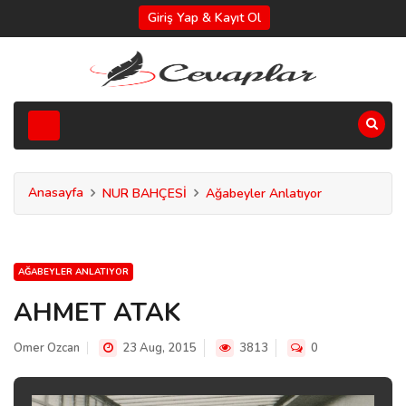
Giriş Yap & Kayıt Ol
Anasayfa
NUR BAHÇESİ
Ağabeyler Anlatıyor
AĞABEYLER ANLATIYOR
AHMET ATAK
Omer Ozcan
23 Aug, 2015
3813
0