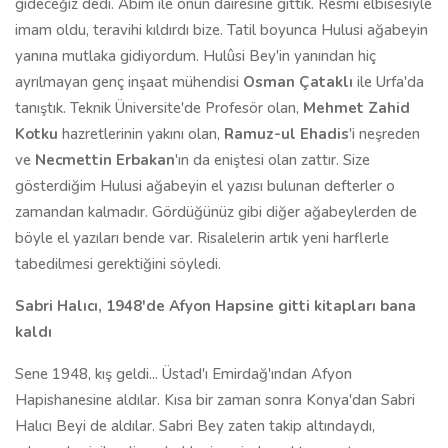
gideceğiz dedi. Abim ile onun dairesine gittik. Resmi elbisesiyle
imam oldu, teravihi kıldırdı bize. Tatil boyunca Hulusi ağabeyin
yanına mutlaka gidiyordum. Hulûsi Bey'in yanından hiç
ayrılmayan genç inşaat mühendisi
Osman Çataklı
ile Urfa'da
tanıştık. Teknik Üniversite'de Profesör olan,
Mehmet Zahid
Kotku
hazretlerinin yakını olan,
Ramuz-ul Ehadis
'i neşreden
ve
Necmettin Erbakan
'ın da eniştesi olan zattır. Size
gösterdiğim Hulusi ağabeyin el yazısı bulunan defterler o
zamandan kalmadır. Gördüğünüz gibi diğer ağabeylerden de
böyle el yazıları bende var. Risalelerin artık yeni harflerle
tabedilmesi gerektiğini söyledi.
Sabri Halıcı, 1948'de Afyon Hapsine gitti kitapları bana
kaldı
Sene 1948, kış geldi... Üstad'ı Emirdağ'ından Afyon
Hapishanesine aldılar. Kısa bir zaman sonra Konya'dan Sabri
Halıcı Beyi de aldılar. Sabri Bey zaten takip altındaydı,