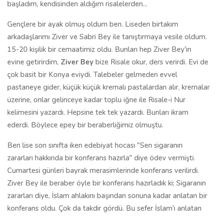
başladım, kendisinden aldığım risalelerden...
Gençlere bir ayak olmuş oldum ben. Liseden birtakım
arkadaşlarımı Ziver ve Sabri Bey ile tanıştırmaya vesile oldum.
15-20 kişilik bir cemaatimiz oldu. Bunları hep Ziver Bey'in
evine getirirdim,
Ziver Bey
bize Risale okur, ders verirdi. Evi de
çok basit bir Konya eviydi. Talebeler gelmeden evvel
pastaneye gider, küçük küçük kremalı pastalardan alır, kremalar
üzerine, onlar gelinceye kadar toplu iğne ile Risale-i Nur
kelimesini yazardı. Hepsine tek tek yazardı. Bunları ikram
ederdi. Böylece epey bir beraberliğimiz olmuştu.
Ben lise son sınıfta iken edebiyat hocası "Sen sigaranın
zararları hakkında bir konferans hazırla" diye ödev vermişti.
Cumartesi günleri bayrak merasimlerinde konferans verilirdi.
Ziver Bey ile beraber öyle bir konferans hazırladık ki; Sigaranın
zararları diye, İslam ahlakını başından sonuna kadar anlatan bir
konferans oldu. Çok da takdir gördü. Bu sefer İslam'ı anlatan