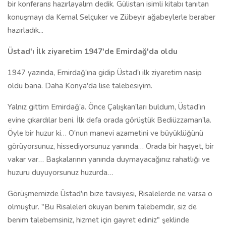
bir konferans hazırlayalım dedik. Gülistan isimli kitabı tanıtan
konuşmayı da Kemal Selçuker ve Zübeyir ağabeylerle beraber
hazırladık...
Üstad'ı İlk ziyaretim 1947'de Emirdağ'da oldu
1947 yazında, Emirdağ'ına gidip Üstad'ı ilk ziyaretim nasip
oldu bana. Daha Konya'da lise talebesiyim.
Yalnız gittim Emirdağ'a. Önce Çalışkan'ları buldum, Üstad'ın
evine çıkardılar beni. İlk defa orada görüştük Bediüzzaman'la.
Öyle bir huzur ki… O'nun manevi azametini ve büyüklüğünü
görüyorsunuz, hissediyorsunuz yanında… Orada bir haşyet, bir
vakar var… Başkalarının yanında duymayacağınız rahatlığı ve
huzuru duyuyorsunuz huzurda…
Görüşmemizde Üstad'ın bize tavsiyesi, Risalelerde ne varsa o
olmuştur. "Bu Risaleleri okuyan benim talebemdir, siz de
benim talebemsiniz, hizmet için gayret ediniz" şeklinde