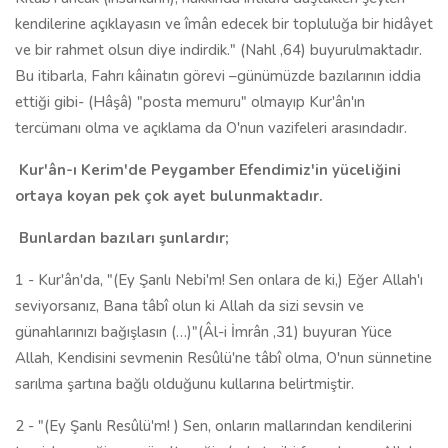
kendilerine açıklayasın ve îmân edecek bir topluluğa bir hidâyet
ve bir rahmet olsun diye indirdik." (Nahl ,64) buyurulmaktadır.
Bu itibarla, Fahrı kâinatın görevi –günümüzde bazılarının iddia
ettiği gibi- (Hâşâ) "posta memuru" olmayıp Kur'ân'ın
tercümanı olma ve açıklama da O'nun vazifeleri arasındadır.
Kur'ân-ı Kerim'de Peygamber Efendimiz'in yüceliğini
ortaya koyan pek çok ayet bulunmaktadır.
Bunlardan bazıları şunlardır;
1 - Kur'ân'da, "(Ey Şanlı Nebi'm! Sen onlara de ki,) Eğer Allah'ı
seviyorsanız, Bana tâbî olun ki Allah da sizi sevsin ve
günahlarınızı bağışlasın (…)"(Âl-i İmrân ,31) buyuran Yüce
Allah, Kendisini sevmenin Resûlü'ne tâbî olma, O'nun sünnetine
sarılma şartına bağlı olduğunu kullarına belirtmiştir.
2 - "(Ey Şanlı Resûlü'm! ) Sen, onların mallarından kendilerini