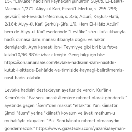
15-. "Levlâke" hadîsinin kaynakları şunlardır: Suyûtî, El-Leali'l-
Masnua, 1/272; Aliyy-ül Kari, Esrarü'l-Mertüa, s. 295-296;
Şevkânî, el-Fevaidü'l-Mecmua, s. 326; Aclunî, Keşfü'l-Hafâ,
2/164; Aliyy-ül Karî, Şerhü'ş-Şifa, 1/6. Hem El-Hâfız Aclûnî
hem de Aliyy-ül Karî eserlerinde "Levlâke" sözü, lafzı itibariyla
hadîs olmasa dahi, manası itibarıyla doğru ve haktır,
demişlerdir. Aynı kanaati İbn-i Teymiyye gibi biri bile fetva
kitabı10/96-98'de izhar etmiştir. Geniş bilgi için bkz:
https://sorularlarisale.com/levlake-hadisinin-izahi-nasildir-
kutub-i-sittede-Buhârîde-ve-tirmizide-kaynagi-belirtilmemis-
nasil-hadis-olabilir
Levlake hadisini destekleyen ayetler de vardır. Kur'ân-ı
Kerim'deki, "Biz seni, ancak âlemlere rahmet olarak gönderdik."
ayetinde geçen "âlem"den maksat "eflak"tir. Yani kâinattır.
Şimdi "âlem" yerine "kâinat"ı koyalım ve âyeti mefhum-u
muhalifiyle okuyalım: "Biz, Seni kâinata rahmet olmasaydın
göndermezdik." https://www.gazeteoku.com/yazar/suleyman-