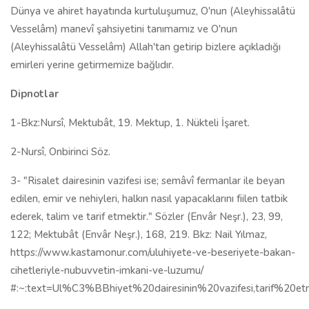
Dünya ve ahiret hayatında kurtuluşumuz, O'nun (Aleyhissalâtü
Vesselâm) manevî şahsiyetini tanımamız ve O'nun
(Aleyhissalâtü Vesselâm) Allah'tan getirip bizlere açıkladığı
emirleri yerine getirmemize bağlıdır.
Dipnotlar
1-Bkz:Nursî, Mektubât, 19. Mektup, 1. Nükteli İşaret.
2-Nursî, Onbirinci Söz.
3- "Risalet dairesinin vazifesi ise; semâvî fermanlar ile beyan
edilen, emir ve nehiyleri, halkın nasıl yapacaklarını fiilen tatbik
ederek, talim ve tarif etmektir." Sözler (Envâr Neşr.), 23, 99,
122; Mektubât (Envâr Neşr.), 168, 219. Bkz: Nail Yılmaz,
https://www.kastamonur.com/uluhiyete-ve-beseriyete-bakan-
cihetleriyle-nubuvvetin-imkani-ve-luzumu/
#:~:text=Ul%C3%BBhiyet%20dairesinin%20vazifesi,tarif%20