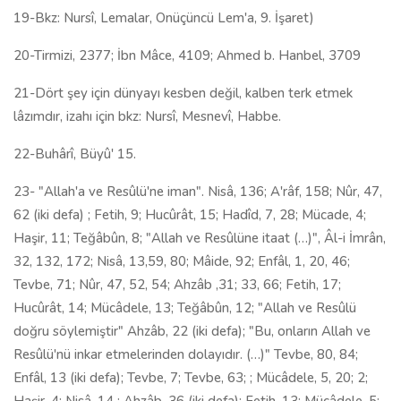
19-Bkz: Nursî, Lemalar, Onüçüncü Lem'a, 9. İşaret)
20-Tirmizi, 2377; İbn Mâce, 4109; Ahmed b. Hanbel, 3709
21-Dört şey için dünyayı kesben değil, kalben terk etmek
lâzımdır, izahı için bkz: Nursî, Mesnevî, Habbe.
22-Buhârî, Büyû' 15.
23- "Allah'a ve Resûlü'ne iman". Nisâ, 136; A'râf, 158; Nûr, 47,
62 (iki defa) ; Fetih, 9; Hucûrât, 15; Hadîd, 7, 28; Mücade, 4;
Haşir, 11; Teğâbûn, 8; "Allah ve Resûlüne itaat (…)", Âl-i İmrân,
32, 132, 172; Nisâ, 13,59, 80; Mâide, 92; Enfâl, 1, 20, 46;
Tevbe, 71; Nûr, 47, 52, 54; Ahzâb ,31; 33, 66; Fetih, 17;
Hucûrât, 14; Mücâdele, 13; Teğâbûn, 12; "Allah ve Resûlü
doğru söylemiştir" Ahzâb, 22 (iki defa); "Bu, onların Allah ve
Resûlü'nü inkar etmelerinden dolayıdır. (…)" Tevbe, 80, 84;
Enfâl, 13 (iki defa); Tevbe, 7; Tevbe, 63; ; Mücâdele, 5, 20; 2;