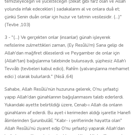
temizleyeceğin ve yücelteceğin (zekat gibi farz olan ve Allah
yolunda infak edecekleri ) sadakalarını al ve onlara duâ et;
çünkü Senin duân onlar için huzur ve tatmin vesilesidir. (…)"
(Tevbe ,103)
3 - "(…) Ve gerçekten onlar (insanlar) günah işleyerek
nefislerine zulmettikleri zaman, (Ey Resûlü'm) Sana gelip de
Allah'dan mağfiret dileselerdi ve Peygamber de onlar için
(Allah'tan) bağışlanma talebinde bulunsaydı, şüphesiz Allah'ı
Tevvâb (tevbeleri kabul edici), Rahîm (yalvarışlarına merhamet
edici ) olarak bulurlardı." (Nisâ ,64)
Sahabe, Allah Resûlü'nün huzuruna gelerek, O'nu şefaatçi
yapıp Allah'dan günahlarının bağışlanmasını taleb ederlerdi.
Yukarıdaki ayette belirtildiği üzere, Cenab-ı Allah da onların
günahlarını af ederdi. Bu ayet-i kerimeden aldığı işaretle Hanefi
âlimlerinden Şurunbulâlî, "Kabr- i şeriflerinde hayatta olan"
Allah Resûlü'nü ziyaret edip O'nu şefaatçi yaparak Allah'dan