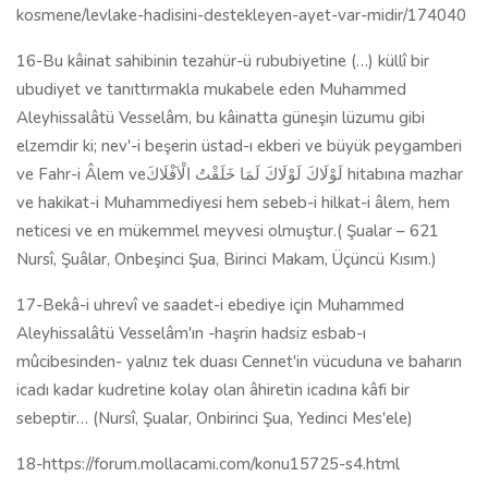
kosmene/levlake-hadisini-destekleyen-ayet-var-midir/174040
16-Bu kâinat sahibinin tezahür-ü rububiyetine (…) küllî bir
ubudiyet ve tanıttırmakla mukabele eden Muhammed
Aleyhissalâtü Vesselâm, bu kâinatta güneşin lüzumu gibi
elzemdir ki; nev'-i beşerin üstad-ı ekberi ve büyük peygamberi
ve Fahr-i Âlem veلَوْلَاكَ لَوْلَاكَ لَمَا خَلَقْتُ الْاَفْلَاكَ hitabına mazhar
ve hakikat-i Muhammediyesi hem sebeb-i hilkat-i âlem, hem
neticesi ve en mükemmel meyvesi olmuştur.( Şualar – 621
Nursî, Şuâlar, Onbeşinci Şua, Birinci Makam, Üçüncü Kısım.)
17-Bekâ-i uhrevî ve saadet-i ebediye için Muhammed
Aleyhissalâtü Vesselâm'ın -haşrin hadsiz esbab-ı
mûcibesinden- yalnız tek duası Cennet'in vücuduna ve baharın
icadı kadar kudretine kolay olan âhiretin icadına kâfi bir
sebeptir… (Nursî, Şualar, Onbirinci Şua, Yedinci Mes'ele)
18-https://forum.mollacami.com/konu15725-s4.html