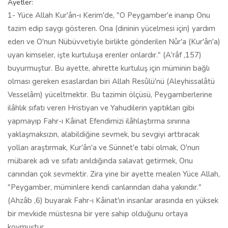
Ayetler:
1- Yüce Allah Kur'ân-ı Kerim'de, "O Peygamber'e inanıp Onu
tazim edip saygı gösteren. Ona (dininin yücelmesi için) yardım
eden ve O'nun Nübüvvetiyle birlikte gönderilen Nûr'a (Kur'ân'a)
uyan kimseler, işte kurtuluşa erenler onlardır." (A'râf ,157)
buyurmuştur. Bu ayette, ahirette kurtuluş için müminin bağlı
olması gereken esaslardan biri Allah Resûlü'nü (Aleyhissalâtü
Vesselâm) yüceltmektir. Bu tazimin ölçüsü, Peygamberlerine
ilâhlık sıfatı veren Hristiyan ve Yahudilerin yaptıkları gibi
yapmayıp Fahr-ı Kâinat Efendimizi ilâhlaştırma sınırına
yaklaşmaksızın, alabildiğine sevmek, bu sevgiyi arttıracak
yolları araştırmak, Kur'ân'a ve Sünnet'e tabi olmak, O'nun
mübarek adı ve sıfatı anıldığında salavat getirmek, Onu
canından çok sevmektir. Zira yine bir ayette mealen Yüce Allah,
"Peygamber, müminlere kendi canlarından daha yakındır."
(Ahzâb ,6) buyarak Fahr-ı Kâinat'ın insanlar arasında en yüksek
bir mevkide müstesna bir yere sahip olduğunu ortaya
koymuştur.