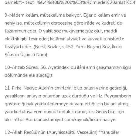
demek#:~:text=%C4%B0ki%20c%C3%BCmlede%20anlat%C4%
9-Mâdem kelâm, mütekellime bakıyor. Eğer o kelâm emir ve
nehiy ise, mütekellimin derecesine göre irâde ve kudreti de
tazammun eder. O vakit söz mukàvemetsûz olur, maddî
elektrik gibi tesir eder; kelâmın ulviyet ve kuvveti o nisbette
tezâyüd eder. (Nursî, Sözler, s.452. Yirmi Beşinci Söz, İkinci
Şûlenin Üçüncü Nuru)
10-Ahzab Süresi, 56. Ayetindeki bu ilâhi emri çalışmamızın ilgili
bölümünde ele alacağız
11-Fırka-Naciye Allah'ın emirlerini bilip onları yerine getirdiği,
yasaklarını anlayıp onlardan uzak durduğu ve Hz. Peygamberin
gösterdiği hak yolda ilerlemeye devam ettiği için bu adı almış,
yani kurtuluşa eren büyük topluluk olmuştur.(Geniş bilgi için
bkz: https://sorularlaislamiyet.com/kaynak/firka-i-naciye
12-Allah Resûlü'nün (Aleyhissalâtü Vesselâm) "Yahudiler