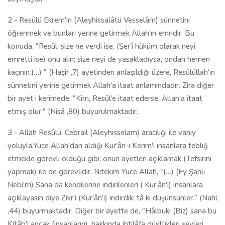
2 - Resûlü Ekrem'in (Aleyhissalâtü Vesselâm) sünnetini
öğrenmek ve bunları yerine getirmek Allah'ın emridir. Bu
konuda, "Resûl, size ne verdi ise, (Şer'î hüküm olarak neyi
emretti ise) onu alın; size neyi de yasakladıysa, ondan hemen
kaçının.(…) " (Haşir ,7) ayetinden anlaşıldığı üzere, Resûlüllah'ın
sünnetini yerine getirmek Allah'a itaat anlamındadır. Zira diğer
bir ayet i kerimede, "Kim, Resûl'e itaat ederse, Allah'a itaat
etmiş olur." (Nisâ ,80) buyurulmaktadır.
3 - Allah Resûlü, Cebrail (Aleyhisselam) aracılığı ile vahiy
yoluyla,Yüce Allah'dan aldığı Kur'ân-ı Kerim'i insanlara tebliğ
etmekle görevli olduğu gibi; onun ayetleri açıklamak (Tefsirini
yapmak) ile de görevlidir. Nitekim Yüce Allah, "(…) (Ey Şanlı
Nebi'm) Sana da kendilerine indirilenleri ( Kur'ân'ı) insanlara
açıklayasın diye Zikr'i (Kur'ân'ı) indirdik; tâ ki düşünsünler." (Nahl
,44) buyurmaktadır. Diğer bir ayette de, "Hâlbuki (Biz) sana bu
Kitâb'ı ancak (insanların), hakkında ihtilâfa düştükleri şeyleri