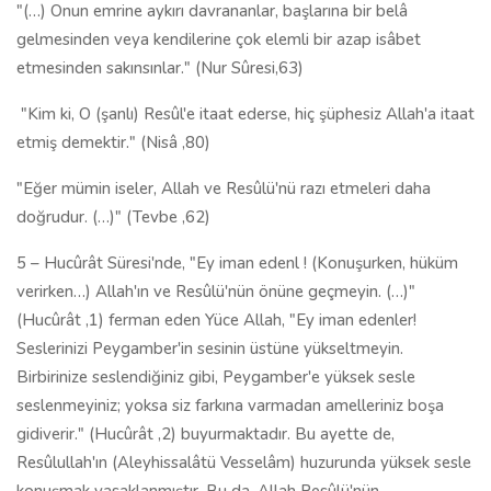
"(…) Onun emrine aykırı davrananlar, başlarına bir belâ
gelmesinden veya kendilerine çok elemli bir azap isâbet
etmesinden sakınsınlar." (Nur Sûresi,63)
"Kim ki, O (şanlı) Resûl'e itaat ederse, hiç şüphesiz Allah'a itaat
etmiş demektir." (Nisâ ,80)
"Eğer mümin iseler, Allah ve Resûlü'nü razı etmeleri daha
doğrudur. (…)" (Tevbe ,62)
5 – Hucûrât Süresi'nde, "Ey iman edenl ! (Konuşurken, hüküm
verirken…) Allah'ın ve Resûlü'nün önüne geçmeyin. (…)"
(Hucûrât ,1) ferman eden Yüce Allah, "Ey iman edenler!
Seslerinizi Peygamber'in sesinin üstüne yükseltmeyin.
Birbirinize seslendiğiniz gibi, Peygamber'e yüksek sesle
seslenmeyiniz; yoksa siz farkına varmadan amelleriniz boşa
gidiverir." (Hucûrât ,2) buyurmaktadır. Bu ayette de,
Resûlullah'ın (Aleyhissalâtü Vesselâm) huzurunda yüksek sesle