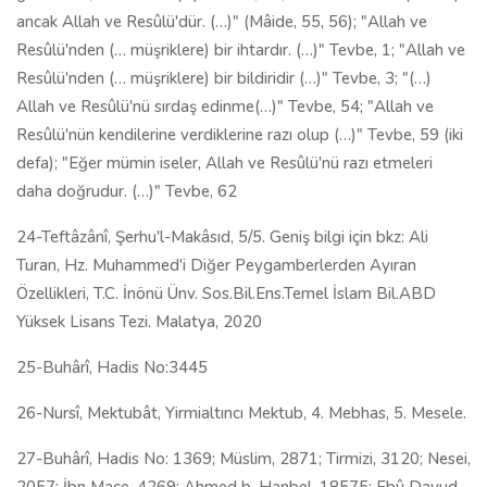
ancak Allah ve Resûlü'dür. (…)" (Mâide, 55, 56); "Allah ve
Resûlü'nden (… müşriklere) bir ihtardır. (…)" Tevbe, 1; "Allah ve
Resûlü'nden (… müşriklere) bir bildiridir (…)" Tevbe, 3; "(…)
Allah ve Resûlü'nü sırdaş edinme(…)" Tevbe, 54; "Allah ve
Resûlü'nün kendilerine verdiklerine razı olup (…)" Tevbe, 59 (iki
defa); "Eğer mümin iseler, Allah ve Resûlü'nü razı etmeleri
daha doğrudur. (…)" Tevbe, 62
24-Teftâzânî, Şerhu'l-Makâsıd, 5/5. Geniş bilgi için bkz: Ali
Turan, Hz. Muhammed'i Diğer Peygamberlerden Ayıran
Özellikleri, T.C. İnönü Ünv. Sos.Bil.Ens.Temel İslam Bil.ABD
Yüksek Lisans Tezi. Malatya, 2020
25-Buhârî, Hadis No:3445
26-Nursî, Mektubât, Yirmialtıncı Mektub, 4. Mebhas, 5. Mesele.
27-Buhârî, Hadis No: 1369; Müslim, 2871; Tirmizi, 3120; Nesei,