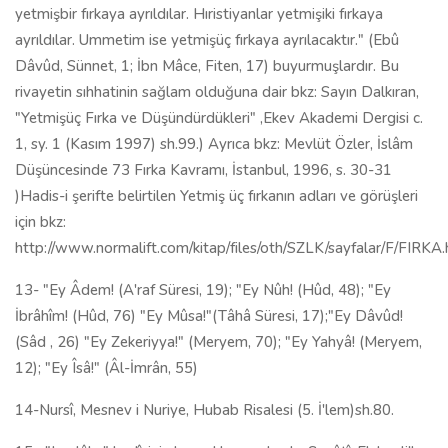
yetmişbir fırkaya ayrıldılar. Hıristiyanlar yetmişiki fırkaya
ayrıldılar. Ummetim ise yetmişüç fırkaya ayrılacaktır." (Ebû
Dâvûd, Sünnet, 1; İbn Mâce, Fiten, 17) buyurmuşlardır. Bu
rivayetin sıhhatinin sağlam olduğuna dair bkz: Sayın Dalkıran,
"Yetmişüç Fırka ve Düşündürdükleri" ,Ekev Akademi Dergisi c.
1, sy. 1 (Kasım 1997) sh.99.) Ayrıca bkz: Mevlüt Özler, İslâm
Düşüncesinde 73 Fırka Kavramı, İstanbul, 1996, s. 30-31
)Hadis-i şerifte belirtilen Yetmiş üç fırkanın adları ve görüşleri
için bkz:
http://www.normalift.com/kitap/files/oth/SZLK/sayfalar/F/FIRKA
13- "Ey Âdem! (A'raf Süresi, 19); "Ey Nûh! (Hûd, 48); "Ey
İbrâhîm! (Hûd, 76) "Ey Mûsa!"(Tâhâ Süresi, 17);"Ey Dâvûd!
(Sâd , 26) "Ey Zekeriyya!" (Meryem, 70); "Ey Yahyâ! (Meryem,
12); "Ey Îsâ!" (Âl-İmrân, 55)
14-Nursî, Mesnev i Nuriye, Hubab Risalesi (5. İ'lem)sh.80.