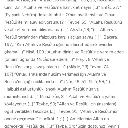
Haşir, 4; Nisâ, 14 ; Ahzâb ,36 (iki defa); Fetih, 13; Mücâdele, 5;
Cinn, 23; "Allah'a ve Resûlü'ne hainlik etmeyin (…)" Enfâl, 27; "
(Ey şanlı Nebi'm) de ki: Allah ile, O'nun ayetleriyle ve O'nun
Resûlü ile mi alay ediyorsunuz? " Tevbe, 65; "Allah'ı, Resul'ünü
ve ahiret yurdunu diliyorsanız (…)" Ahzâb ,29; "(…) Allah ve
Resûlü tarafından (faizcilere karşı ) açılan savaş (...)", Bakara,
197,: "Kim Allah ve Resûlü uğrunda hicret ederek evinden
çıkarsa(…)" Nisâ, 100.;"Allah'ın dinine ve Resûlü'ne yardım eden
(onların uğrunda Mücâdele eden)(…)" Haşir, 8;"Allah ve
Resûlü'ne karşı savaşanların (…)" (Mâide, 33) Tevbe, 74,
107);"Onlar, aralarında hüküm verilmesi için Allah'a ve
Resûlü'ne çağırılıdıklarında (…)" (Nûr, 48, 51; Nisâ, 59; " (…)
Halbuki asıl üstünlük, ancak Allah'ın Resûlü'nün ve
müminlerindir.(…)" Münâfikûn, 8; " Allah ve Resûlü'ne yalan
söyleyenler (…)" Tevbe, 90; "Allah ve Resûlü için (insanlara)
öğüt verdikleri takdirde (…)" Tevbe, 91; "Allah ve Resûlü'nün
önüne geçmeyin." Hucûrât, 1.;"(…) Amellerinizi Allah da
görecektir, Resûlü de. (…)" Tevbe, 94; "Sizin dostunuz (veliniz)