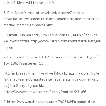
4-Nursî, Mesnevi-i Nuriye, Hubâb.
5-Bkz: Sinan Yılmaz, https://risaleizah.com/7-mebde-i-
hayatina-sek-ve-suphe-ile-bakan-adam-herhalde-masdar-ile-
mazhar-memba-ile-makes.html
6-Elmalılı, Hamdi Yazır, Hak Dini Kur'ân Dili, Müminûn Süresi,
24. ayetin tefsiri, http://www.Kur'ân.com.tr/en/tefsir/turkish/mu-
minun
7-Bkz: İbrâhîm Süresi, 10, 12; Mü'minun Süresi, 24, 33; Şuarâ,
154,186; Yâsîn Süresi, 15.
. Kur'ân kıraaat ilminin, "Vakıf ve İbtidâ kurallarına göre ; fiil ile
fail, sıfat ile meful, mübteda ile haber aralarında durmak caiz
değildir.Geniş bilgi için bkz:
https://www.islamweb.net/ar/library/content/231/66
8-https://www.nedirnedemek.com/%C5%9Fu-kadar-ki-ne-