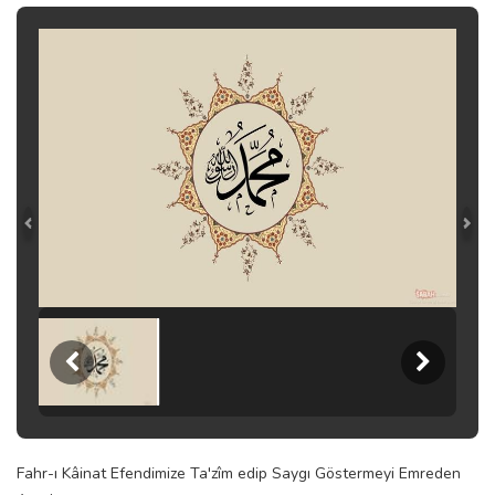
Fahr-ı Kâinat Efendimize Ta'zîm edip Saygı Göstermeyi Emreden