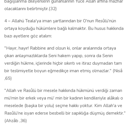
bağışlanma dileyenlerin günahlarının Yüce Allah affına mazhar
olacaklarını belirtmiştir.(32)
4 – Allahü Teala'ya iman şartlarından bir O'nun Resûlü'nün
ortaya koyduğu hükümlere bağlı kalmaktır. Bu husus hakkında
bazı ayetlere göz atalım:
"Hayır, hayır! Rabbine and olsun ki, onlar aralarında ortaya
çıkan anlaşmazlıklarda Seni hakem yapıp, sonra da Senin
verdiğin hükme, içlerinde hiçbir sıkıntı ve itiraz duymadan tam
bir teslimiyetle boyun eğmedikçe iman etmiş olmazlar." (Nisâ
,65)
"Allah ve Rasûlü bir mesele hakkında hükmünü verdiği zaman
mü'min bir erkek veya mü' min bir kadının kendileriyle alâkalı o
meselede (başka bir yolu) seçme hakkı yoktur. Kim Allah'a ve
Rasûlü'ne isyan ederse besbelli bir sapıklığa düşmüş demektir."
(Ahzâb ,36)