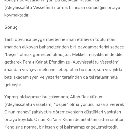
konuşmak yasaklanmıştır. Bu da, Allah Resûlü'nün
(Aleyhissalâtü Vesselâm) normal bir insan olmadığını ortaya
koymaktadır.
Sonuç:
Tarih boyunca peygamberlerine iman etmeyen toplumları
imandan alıkoyan bahanelerinden biri, peygamberlerini sadece
"beşer" olarak görmeleri olmuştur. Mekkeli müşriklerin de dile
getirerek Fahr-ı Kainat Efendimize (Aleyhissalâtü Vesselâm)
imandan yüz çevirmelerine sebep olan bu ifade, son yüz yılda
bazı akademisyen ve yazarlar tarafından da tekrarlanır hale
gelmiştir.
Yapmış olduğumuz bu çalışmada, Allah Resülü'nün
(Aleyhissalatü vesselam) "beşer" olma yönünü nazara vererek
O'nun manevî şahsiyetini göremeyenlerin düştükleri yanlışları
ortaya koyduk. O'nun Kur'an-ı Kerim'de anlatılan üstün sıfatları,
Kendisine normal bir insan gibi bakmamızı engellemektedir.