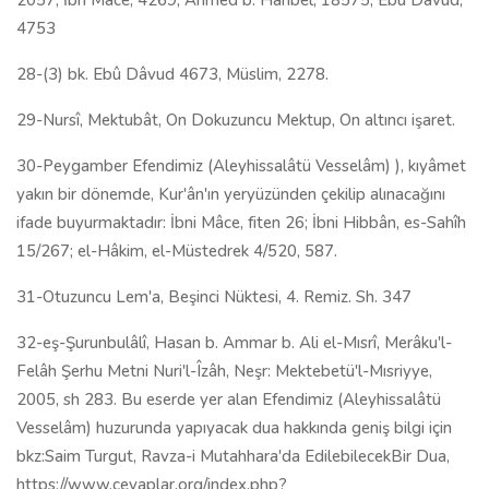
2057; İbn Mace, 4269; Ahmed b. Hanbel, 18575; Ebû Davud,
4753
28-(3) bk. Ebû Dâvud 4673, Müslim, 2278.
29-Nursî, Mektubât, On Dokuzuncu Mektup, On altıncı işaret.
30-Peygamber Efendimiz (Aleyhissalâtü Vesselâm) ), kıyâmet
yakın bir dönemde, Kur'ân'ın yeryüzünden çekilip alınacağını
ifade buyurmaktadır: İbni Mâce, fiten 26; İbni Hibbân, es-Sahîh
15/267; el-Hâkim, el-Müstedrek 4/520, 587.
31-Otuzuncu Lem'a, Beşinci Nüktesi, 4. Remiz. Sh. 347
32-eş-Şurunbulâlî, Hasan b. Ammar b. Ali el-Mısrî, Merâku'l-
Felâh Şerhu Metni Nuri'l-Îzâh, Neşr: Mektebetü'l-Mısriyye,
2005, sh 283. Bu eserde yer alan Efendimiz (Aleyhissalâtü
Vesselâm) huzurunda yapıyacak dua hakkında geniş bilgi için
bkz:Saim Turgut, Ravza-i Mutahhara'da EdilebilecekBir Dua,
https://www.cevaplar.org/index.php?