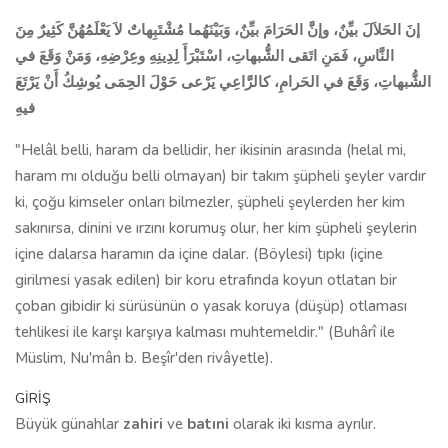
إنَ الحَلاَلَ بيِّنٌ، وإنَّ الحَرَامَ بيِّنٌ، وَبَيْنَهُما مُشْتَبِهاتٌ لاَ يَعْلَمُهُنَّ كَثِيرٌ مِنَ
النَّاسِ، فَمَنِ اتَقى الشُّبهاتِ، اسْتَبْرَأَ لِدِينِهِ وعِرْضِهِ، وَمَنْ وَقَعَ في
الشُّبهاتِ، وَقَعَ في الحَرامِ، كالرَّاعِي يَرْعى حَوْلَ الحِمَى يُوشِكُ أَنْ يَرْتَعَ
فيهِ
"Helâl belli, haram da bellidir, her ikisinin arasında (helal mi,
haram mı olduğu belli olmayan) bir takım şüpheli şeyler vardır
ki, çoğu kimseler onları bilmezler, şüpheli şeylerden her kim
sakınırsa, dinini ve ırzını korumuş olur, her kim şüpheli şeylerin
içine dalarsa haramın da içine dalar. (Böylesi) tıpkı (içine
girilmesi yasak edilen) bir koru etrafında koyun otlatan bir
çoban gibidir ki sürüsünün o yasak koruya (düşüp) otlaması
tehlikesi ile karşı karşıya kalması muhtemeldir." (Buhârî ile
Müslim, Nu'mân b. Beşîr'den rivâyetle).
GİRİŞ
Büyük günahlar
zahiri
ve
batıni
olarak iki kısma ayrılır.