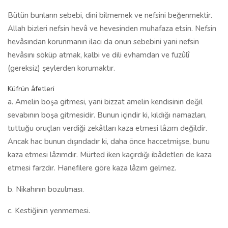
Bütün bunların sebebi, dini bilmemek ve nefsini beğenmektir.
Allah bizleri nefsin hevâ ve hevesinden muhafaza etsin. Nefsin
hevâsından korunmanın ilacı da onun sebebini yani nefsin
hevâsını söküp atmak, kalbi ve dili evhamdan ve fuzûlî
(gereksiz) şeylerden korumaktır.
Küfrün âfetleri
a. Amelin boşa gitmesi, yani bizzat amelin kendisinin değil
sevabının boşa gitmesidir. Bunun içindir ki, kıldığı namazları,
tuttuğu oruçları verdiği zekâtları kaza etmesi lâzım değildir.
Ancak hac bunun dışındadır ki, daha önce haccetmişse, bunu
kaza etmesi lâzımdır. Mürted iken kaçırdığı ibâdetleri de kaza
etmesi farzdır. Hanefilere göre kaza lâzım gelmez.
b. Nikahının bozulması.
c. Kestiğinin yenmemesi.