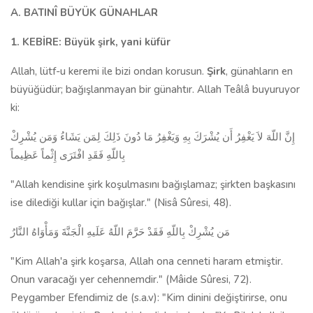
A. BATINÎ BÜYÜK GÜNAHLAR
1. KEBİRE: Büyük şirk, yani küfür
Allah, lütf-u keremi ile bizi ondan korusun.
Şirk
, günahların en
büyüğüdür; bağışlanmayan bir günahtır. Allah Teâlâ buyuruyor
ki:
إِنَّ اللّهَ لاَ يَغْفِرُ أَن يُشْرَكَ بِهِ وَيَغْفِرُ مَا دُونَ ذَلِكَ لِمَن يَشَاءُ وَمَن يُشْرِكْ
بِاللّهِ فَقَدِ افْتَرَى إِثْماً عَظِيماً
"Allah kendisine şirk koşulmasını bağışlamaz; şirkten başkasını
ise dilediği kullar için bağışlar." (Nisâ Sûresi, 48).
مَن يُشْرِكْ بِاللّهِ فَقَدْ حَرَّمَ اللّهُ عَلَيهِ الْجَنَّةَ وَمَأْوَاهُ النَّارُ
"Kim Allah'a şirk koşarsa, Allah ona cenneti haram etmiştir.
Onun varacağı yer cehennemdir." (Mâide Sûresi, 72).
Peygamber Efendimiz de (s.a.v): "Kim dinini değiştirirse, onu