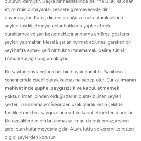
öldürün, demiştir. Başka bir hadislerinde de: "Ya Bilal, kalk ilan
et; mü'min olmayanlar cennete giremeyeceklerdir,"
buyurmuştur. Küfür, dinden olduğu zorunlu olarak bilinen
şeyleri tasdik etmeyip onlar hakkında şüphe etmek,
duraklamak ve zan beslemekle; inanmama emâresi gösteren
şeyleri yapmaktır. Meselâ şer'an hürmet edilmesi gereken bir
şeyi hafife almak, şer'i bir hükmü tanımamak, beline zünnâr
(Yahudi kuşağı) bağlamak gibi.
Bu sayılan davranışların her biri büyük günahtır. Sahibinin
cehennemde ebedî olarak kalmasına sebep olur. Çünkü
imanın
mahiyetinde şüphe, saygısızlık ve kabul etmemek
yoktur.
İman, dinden olduğu zaruri olarak bilinen şeyleri
şekten, inanmama emâresinden uzak olarak kesin şekilde
tasdik etmekten, saygı ve hürmet ile kabul etmekten ibarettir.
Bu özelliklerden biri bulunmazsa, iman da bulunmaz; imanın
zıddı olan küfür meydana gelir. Allah, lütfu ve keremi ile bizleri
o gibi şeylerden korusun.