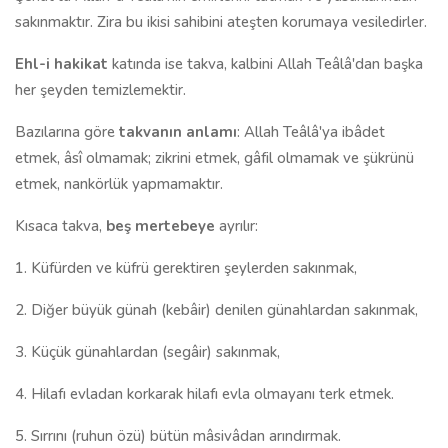
sakınmaktır. Zira bu ikisi sahibini ateşten korumaya vesiledirler.
Ehl-i hakikat
katında ise takva, kalbini Allah Teâlâ'dan başka
her şeyden temizlemektir.
Bazılarına göre
takvanın
anlamı
: Allah Teâlâ'ya ibâdet
etmek, âsî olmamak; zikrini etmek, gâfil olmamak ve şükrünü
etmek, nankörlük yapmamaktır.
Kısaca takva,
beş mertebeye
ayrılır:
1. Küfürden ve küfrü gerektiren şeylerden sakınmak,
2. Diğer büyük günah (kebâir) denilen günahlardan sakınmak,
3. Küçük günahlardan (segâir) sakınmak,
4. Hilafı evladan korkarak hilafı evla olmayanı terk etmek.
5. Sırrını (ruhun özü) bütün mâsivâdan arındırmak.