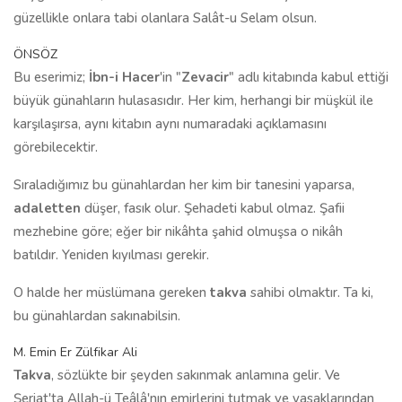
güzellikle onlara tabi olanlara Salât-u Selam olsun.
ÖNSÖZ
Bu eserimiz;
İbn-i Hacer
'in "
Zevacir
" adlı kitabında kabul ettiği
büyük günahların hulasasıdır. Her kim, herhangi bir müşkül ile
karşılaşırsa, aynı kitabın aynı numaradaki açıklamasını
görebilecektir.
Sıraladığımız bu günahlardan her kim bir tanesini yaparsa,
adaletten
düşer, fasık olur. Şehadeti kabul olmaz. Şafii
mezhebine göre; eğer bir nikâhta şahid olmuşsa o nikâh
batıldır. Yeniden kıyılması gerekir.
O halde her müslümana gereken
takva
sahibi olmaktır. Ta ki,
bu günahlardan sakınabilsin.
M. Emin Er Zülfikar Ali
Takva
, sözlükte bir şeyden sakınmak anlamına gelir. Ve
Şeriat'ta Allah-ü Teâlâ'nın emirlerini tutmak ve yasaklarından