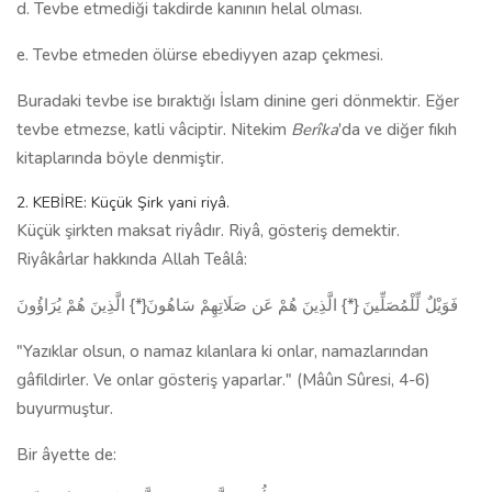
d. Tevbe etmediği takdirde kanının helal olması.
e. Tevbe etmeden ölürse ebediyyen azap çekmesi.
Buradaki tevbe ise bıraktığı İslam dinine geri dönmektir. Eğer
tevbe etmezse, katli vâciptir. Nitekim
Berîka
'da ve diğer fıkıh
kitaplarında böyle denmiştir.
2. KEBİRE: Küçük Şirk yani riyâ.
Küçük şirkten maksat riyâdır. Riyâ, gösteriş demektir.
Riyâkârlar hakkında Allah Teâlâ:
فَوَيْلٌ لِّلْمُصَلِّينَ {*} الَّذِينَ هُمْ عَن صَلَاتِهِمْ سَاهُونَ{*} الَّذِينَ هُمْ يُرَاؤُونَ
"Yazıklar olsun, o namaz kılanlara ki onlar, namazlarından
gâfildirler. Ve onlar gösteriş yaparlar." (Mâûn Sûresi, 4-6)
buyurmuştur.
Bir âyette de: