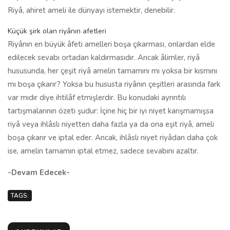
Riyâ, ahiret ameli ile dünyayı istemektir, denebilir.
Küçük şirk olan riyânın afetleri
Riyânın en büyük âfeti amelleri boşa çıkarması, onlardan elde
edilecek sevabı ortadan kaldırmasıdır. Ancak âlimler, riyâ
hususunda, her çeşit riyâ amelin tamamını mı yoksa bir kısmını
mı boşa çıkarır? Yoksa bu hususta riyânın çeşitleri arasında fark
var mıdır diye ihtilâf etmişlerdir. Bu konudaki ayrıntılı
tartışmalarının özeti şudur: İçine hiç bir iyi niyet karışmamışsa
riyâ veya ihlâslı niyetten daha fazla ya da ona eşit riyâ, ameli
boşa çıkarır ve iptal eder. Ancak, ihlâslı niyet riyâdan daha çok
ise, amelin tamamın iptal etmez, sadece sevabını azaltır.
-Devam Edecek-
TAGS: