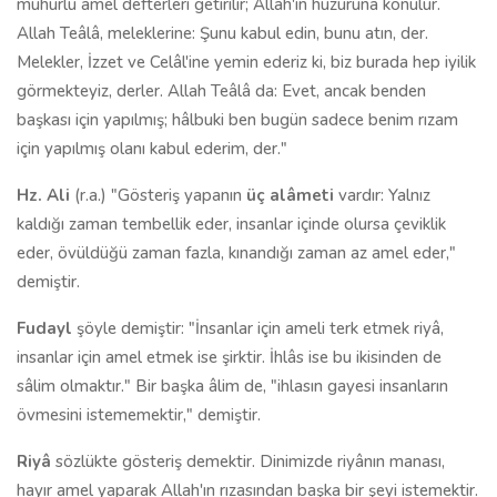
mühürlü amel defterleri getirilir; Allah'ın huzuruna konulur.
Allah Teâlâ, meleklerine: Şunu kabul edin, bunu atın, der.
Melekler, İzzet ve Celâl'ine yemin ederiz ki, biz burada hep iyilik
görmekteyiz, derler. Allah Teâlâ da: Evet, ancak benden
başkası için yapılmış; hâlbuki ben bugün sadece benim rızam
için yapılmış olanı kabul ederim, der."
Hz. Ali
(r.a.) "Gösteriş yapanın
üç alâmeti
vardır: Yalnız
kaldığı zaman tembellik eder, insanlar içinde olursa çeviklik
eder, övüldüğü zaman fazla, kınandığı zaman az amel eder,"
demiştir.
Fudayl
şöyle demiştir: "İnsanlar için ameli terk etmek riyâ,
insanlar için amel etmek ise şirktir. İhlâs ise bu ikisinden de
sâlim olmaktır." Bir başka âlim de, "ihlasın gayesi insanların
övmesini istememektir," demiştir.
Riyâ
sözlükte gösteriş demektir. Dinimizde riyânın manası,
hayır amel yaparak Allah'ın rızasından başka bir şeyi istemektir.