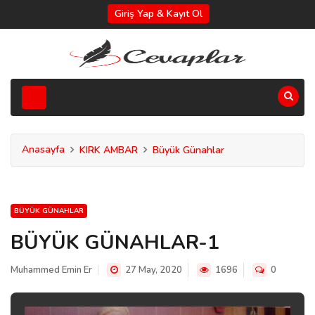
Giriş Yap & Kayıt Ol
Anasayfa
KIRK AMBAR
Büyük Günahlar
BÜYÜK GÜNAHLAR
BÜYÜK GÜNAHLAR-1
Muhammed Emin Er
27 May, 2020
1696
0