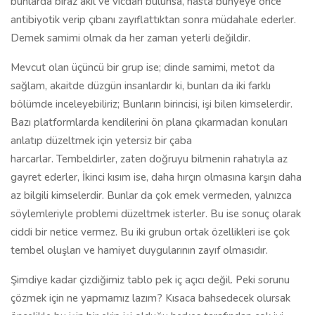
bunlarda biraz akıl ve vicdan bulunsa, hasta bünyeye önce
antibiyotik verip çıbanı zayıflattıktan sonra müdahale ederler.
Demek samimi olmak da her zaman yeterli değildir.
Mevcut olan üçüncü bir grup ise; dinde samimi, metot da
sağlam, akaitde düzgün insanlardır ki, bunları da iki farklı
bölümde inceleyebiliriz; Bunların birincisi, işi bilen kimselerdir.
Bazı platformlarda kendilerini ön plana çıkarmadan konuları
anlatıp düzeltmek için yetersiz bir çaba
harcarlar. Tembeldirler, zaten doğruyu bilmenin rahatıyla az
gayret ederler, İkinci kısım ise, daha hırçın olmasına karşın daha
az bilgili kimselerdir. Bunlar da çok emek vermeden, yalnızca
söylemleriyle problemi düzeltmek isterler. Bu ise sonuç olarak
ciddi bir netice vermez. Bu iki grubun ortak özellikleri ise çok
tembel oluşları ve hamiyet duygularının zayıf olmasıdır.
Şimdiye kadar çizdiğimiz tablo pek iç açıcı değil. Peki sorunu
çözmek için ne yapmamız lazım? Kısaca bahsedecek olursak