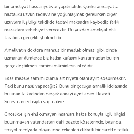
bir ameliyat hassasiyetiyle yapılmalıdır. Çünkü ameliyatta
hastalıklı uzvun tedavisine yoğunlaşmak gerekirken diğer
uzuvlara ilişildiği takdirde tedavi maksadını kaybedip farklı
marazlara sebebiyet verecektir. Bu yüzden ameliyat ehli
tarafınca gerçekleştirilmelidir.
Ameliyatın doktora mahsus bir meslek olması gibi, dinde
uzmanlar âlimlerce biz halkın kafasını karıştırmadan bu işin
gerçekleştiilmesi samimi müminlerin isteğidir.
Esas mesele samimi olanla art niyetli olanı ayırt edebilmektir.
Peki bunu nasıl yapacağız? Bunu bir çocuğa annelik iddiasında
bulunan iki kadından gerçek anneyi ayırt eden Hazreti
Süleyman edasıyla yapmalıyız.
Öncelikle işin ehli olmayan insanları, hatta konuyla ilgili bilgisi
bulunmayan vatandaşları dahi gazete köşelerinde, basında,
sosyal medyada olayın içine çekenleri dikkatli bir surette tetkik