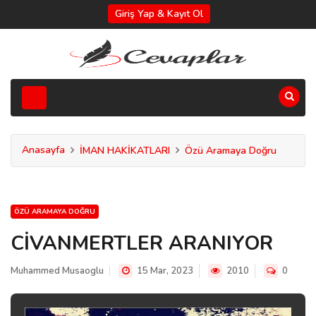
Giriş Yap & Kayıt Ol
Anasayfa
İMAN HAKİKATLARI
Özü Aramaya Doğru
ÖZÜ ARAMAYA DOĞRU
CİVANMERTLER ARANIYOR
Muhammed Musaoglu
15 Mar, 2023
2010
0