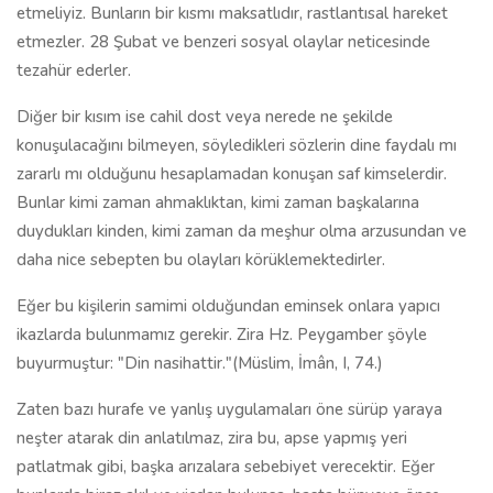
etmeliyiz. Bunların bir kısmı maksatlıdır, rastlantısal hareket
etmezler. 28 Şubat ve benzeri sosyal olaylar neticesinde
tezahür ederler.
Diğer bir kısım ise cahil dost veya nerede ne şekilde
konuşulacağını bilmeyen, söyledikleri sözlerin dine faydalı mı
zararlı mı olduğunu hesaplamadan konuşan saf kimselerdir.
Bunlar kimi zaman ahmaklıktan, kimi zaman başkalarına
duydukları kinden, kimi zaman da meşhur olma arzusundan ve
daha nice sebepten bu olayları körüklemektedirler.
Eğer bu kişilerin samimi olduğundan eminsek onlara yapıcı
ikazlarda bulunmamız gerekir. Zira Hz. Peygamber şöyle
buyurmuştur: "Din nasihattir."(Müslim, İmân, I, 74.)
Zaten bazı hurafe ve yanlış uygulamaları öne sürüp yaraya
neşter atarak din anlatılmaz, zira bu, apse yapmış yeri
patlatmak gibi, başka arızalara sebebiyet verecektir. Eğer