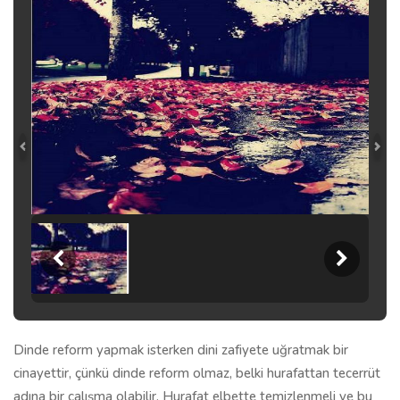
Dinde reform yapmak isterken dini zafiyete uğratmak bir
cinayettir, çünkü dinde reform olmaz, belki hurafattan tecerrüt
adına bir çalışma olabilir. Hurafat elbette temizlenmeli ve bu