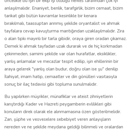
öncelikle bu işin bir ekip işi olduğu herkes tarafından çok iyi
anlaşılmalıdır. Enaniyet, benlik, tarafgirlik, bizim cemaat, bizim
tarikat gibi bütün kavramlar kesinlikle bir kenara
bırakılmalı, taassuptan arınmış şekilde oryantalist ve ahmak
tayfalara cevap kavuşturma mantığından uzaklaşılmalıdır. Zira
o alan tıpkı mayınlı bir tarla gibidir, oraya giren oradan çıkamaz.
Demek ki ahmak tayfadan uzak durarak ve de hiç korkmadan
çekinmeden, samimi şekilde var olan hurafatlar, eksiklikler,
yanlış anlamalar ve mecazlar tespit edilip, işin ehillerinin bir
araya gelerek "yanlış olan budur, doğru olan ise şu" denilip
İlahiyat, imam hatip, cemaatler ve din gönülleri vasıtasıyla
sonuç bir ilaç tedavisi gibi topluma sunulmalıdır.
Bu yapılırken müşrikler, münafıklar ve ateist zihniyetlerin
karıştırdığı Kader ve Hazreti peygamberin evlilikleri gibi
konuların direk olarak ele alınmamasına özen gösterilmelidir.
Zan, şüphe ve vesveselere sebebiyet veren anlayışların
nereden ve ne şekilde meydana geldiği bilinmeli ve oralardan