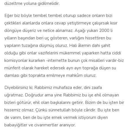
düzeltme yoluna gidilmelidir.
Eğer biz böyle tembel tembel oturup sadece onların bizi
çektikleri alanlarda onlara cevap yetiştirmeye çalışırsak kısır
döngüye düşeriz ve netice alınamaz. Aşağı yukarı 2000 li
yılların başından beri uç gösteren, varlığını hissettiren bu
yapıların tuzağına düşmüş oluruz. Hali âlemin dahi şahit
olduğu gibi onlar vazifelerini mükemmel yaparken hatta ciddi
komisyonlar kurarken -internette bunun çok misalleri vardır-biz
münferit olarak hareket edersek ayrı ayrı toprağa düşen su
damlası gibi toprakta emilmeye mahkûm oluruz.
Diyebilirsiniz ki; Rabbimiz muhafaza eder, dini zaafa
uğratmaz. Doğrudur ama yine Rabbimiz bu işe ehil olmayan
bizleri götürür, ehil olan başkalarını getirir. Bizim de bu işten bir
hissemiz olmaz. Çünkü sünnetullah böyle câridir. Bu işte ben
de varım, ben de bu işte emek vermek istiyorum diyen
babayiğitler ve civanmertler aranıyor.