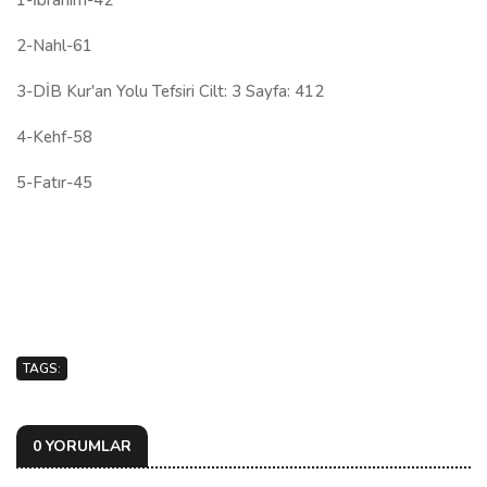
1-İbrahim-42
2-Nahl-61
3-DİB Kur'an Yolu Tefsiri Cilt: 3 Sayfa: 412
4-Kehf-58
5-Fatır-45
TAGS:
0 YORUMLAR