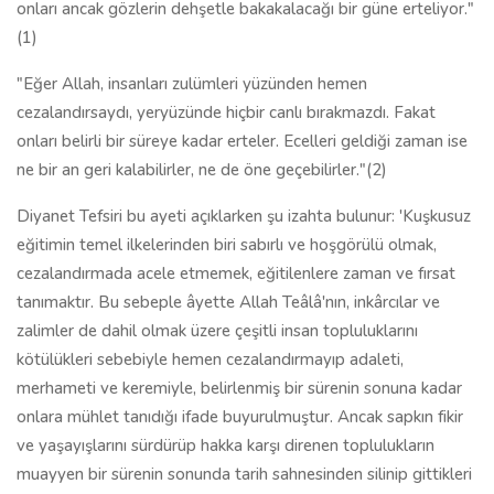
onları ancak gözlerin dehşetle bakakalacağı bir güne erteliyor."
(1)
"Eğer Allah, insanları zulümleri yüzünden hemen
cezalandırsaydı, yeryüzünde hiçbir canlı bırakmazdı. Fakat
onları belirli bir süreye kadar erteler. Ecelleri geldiği zaman ise
ne bir an geri kalabilirler, ne de öne geçebilirler."(2)
Diyanet Tefsiri bu ayeti açıklarken şu izahta bulunur: 'Kuşkusuz
eğitimin temel ilkelerinden biri sabırlı ve hoşgörülü olmak,
cezalandırmada acele etmemek, eğitilenlere zaman ve fırsat
tanımaktır. Bu sebeple âyette Allah Teâlâ'nın, inkârcılar ve
zalimler de dahil olmak üzere çeşitli insan topluluklarını
kötülükleri sebebiyle hemen cezalandırmayıp adaleti,
merhameti ve keremiyle, belirlenmiş bir sürenin sonuna kadar
onlara mühlet tanıdığı ifade buyurulmuştur. Ancak sapkın fikir
ve yaşayışlarını sürdürüp hakka karşı direnen toplulukların
muayyen bir sürenin sonunda tarih sahnesinden silinip gittikleri