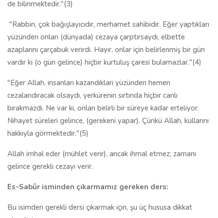
de bilinmektedir."(3)
"Rabbin, çok bağışlayıcıdır, merhamet sahibidir. Eğer yaptıkları
yüzünden onları (dünyada) cezaya çarptırsaydı, elbette
azaplarını çarçabuk verirdi. Hayır, onlar için belirlenmiş bir gün
vardır ki (o gün gelince) hiçbir kurtuluş çaresi bulamazlar."(4)
"Eğer Allah, insanları kazandıkları yüzünden hemen
cezalandıracak olsaydı, yerkürenin sırtında hiçbir canlı
bırakmazdı. Ne var ki, onları belirli bir süreye kadar erteliyor.
Nihayet süreleri gelince, (gerekeni yapar). Çünkü Allah, kullarını
hakkıyla görmektedir."(5)
Allah imhal eder (mühlet verir), ancak ihmal etmez; zamanı
gelince gerekli cezayı verir.
Es-Sabûr isminden çıkarmamız gereken ders:
Bu isimden gerekli dersi çıkarmak için, şu üç hususa dikkat