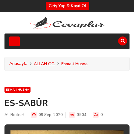
Giriş Yap & Kayıt Ol
Anasayfa
ALLAH C.C.
Esma-i Hüsna
ESMA-I HÜSNA
ES-SABÛR
Ali Bozkurt
09 Sep, 2020
3904
0