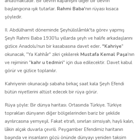
anlatmaktadır. Bir devrin kapanışını diğer bir devrin
başlangıcına ışık tutarlar.
Rahmi Baba'
nın rüyası kısaca
şöyledir.
II. Abdülhamit döneminde Şeyhülislâmlık'ta görev yapmış
Şeyh Rahmi Baba 1930'lu yıllarda şeyh ve halife arkadaşlarını
gizlice Anadolu'nun bir kasabasına davet eder
. "Kahriye
"
okunacak, "Ya Kahhâr" zikri çekilerek
Mustafa Kemal Paşa
'nın
ve rejiminin "
kahr u tedmiri
" için dua edilecektir. Davet kabul
görür ve gizlice toplanılır.
Kahriyenin okunacağı sabaha birkaç saat kala Şeyh Efendi
bütün niyetlerini altüst edecek bir rüya görür.
Rüya şöyle: Bir dünya haritası. Ortasında Türkiye. Türkiye
toprakları dünyanın diğer bölgelerinden bariz bir şekilde
ayrılırcasına yemyeşil. Fakat etrafı, sınırları simsiyah, hayli kalın,
lâkin alçak duvarla çevrili. Peygamber Efendimiz haritanın
başında ve insanların gözü önünde dünyayı yeniden taksim