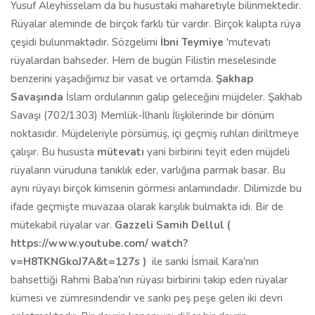
Yusuf Aleyhisselam da bu husustaki maharetiyle bilinmektedir.
Rüyalar aleminde de birçok farklı tür vardır. Birçok kalıpta rüya
çeşidi bulunmaktadır. Sözgelimi
İbni Teymiye
'mutevatı
rüyalardan bahseder. Hem de bugün Filistin meselesinde
benzerini yaşadığımız bir vasat ve ortamda.
Şakhap
Savaşında
İslam ordularının galip geleceğini müjdeler. Şakhab
Savaşı (702/1303) Memlük-İlhanlı İlişkilerinde bir dönüm
noktasıdır. Müjdeleriyle pörsümüş, içi geçmiş ruhları diriltmeye
çalışır. Bu hususta
mütevatı
yani birbirini teyit eden müjdeli
rüyaların vüruduna tanıklık eder, varlığına parmak basar. Bu
aynı rüyayı birçok kimsenin görmesi anlamındadır. Dilimizde bu
ifade geçmişte muvazaa olarak karşılık bulmakta idi. Bir de
mütekabil rüyalar var.
Gazzeli Samih Dellul (
https://www.youtube.com/
watch?
v=H8TKNGkoJ7A&t=127s )
ile sanki İsmail Kara'nın
bahsettiği Rahmi Baba'nın rüyası birbirini takip eden rüyalar
kümesi ve zümresindendir ve sanki peş peşe gelen iki devri