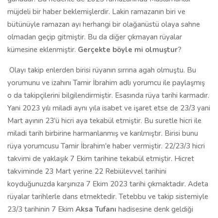
müjdeli bir haber beklemişlerdir. Lakin ramazanın biri ve
bütünüyle ramazan ayı herhangi bir olağanüstü olaya sahne
olmadan geçip gitmiştir. Bu da diğer çıkmayan rüyalar
kümesine eklenmiştir.
Gerçekte böyle mi olmuştur
?
Olayı takip enlerden birisi rüyanın sırrına agah olmuştu. Bu
yorumunu ve izahını Tamir İbrahim adlı yorumcu ile paylaşmış
o da takipçilerini bilgilendirmiştir. Esasında rüya tarihi karmadır.
Yani 2023 yılı miladi aynı yıla isabet ve işaret etse de 23/3 yani
Mart ayının 23'ü hicri aya tekabül etmiştir. Bu suretle hicri ile
miladi tarih birbirine harmanlanmış ve karılmıştır. Birisi bunu
rüya yorumcusu Tamir İbrahim'e haber vermiştir. 22/23/3 hicri
takvimi de yaklaşık 7 Ekim tarihine tekabül etmiştir. Hicret
takviminde 23 Mart yerine 22 Rebiülevvel tarihini
koyduğunuzda karşınıza 7 Ekim 2023 tarihi çıkmaktadır. Adeta
rüyalar tarihlerle dans etmektedir. Tetebbu ve takip sistemiyle
23/3 tarihinin 7 Ekim
Aksa Tufanı
hadisesine denk geldiği