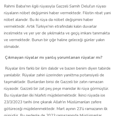
Rahmi Baba'nın ilgili rüyasıyla Gazzeli Samih Delul'un rüyası
rüyaların nöbet değişimini haber vermektedir. Filistin rıbat yani
nöbet alanıdır. Bu iki rüya da nöbet değişimini haber
vermektedir. Artık Türkiye'nin etrafındaki kalın duvarlar
incelmekte ve yer yer de yıkılmakta ve geçiş imkanı tanımakta
ve vermektedir. Bunun bir çığır haline geleceği günler yakın
olmalıdır.
Çıkmayan rüyalar mı yanlış yorumlanan rüyalar mı?
Rüyalar ilmi farklı bir ilim dalıdır ve bazen benim diyen tabirde
yanılabilir. Rüyalar zahiri üzerinden yanıltma potansiyeli de
taşımaktadır. Bunlardan birisi de Gazzeli bir zatın ramazan
rüyasıdır. Gazzeli bir zat peş peşe manidar iki rüya görmüştür.
Bu rüyalardan ilki hilafeti müjdelemektedir. İkinci rüyada ise
23/3/2023 tarihi öne çıkarak Allah'ın Müslümanları zafere
götüreceği müjdelenmektedir. Mart ayının 23'ü ramazanın ilk
günüdür. Bu nedenle de 2023 ramazanında Müslümanlar