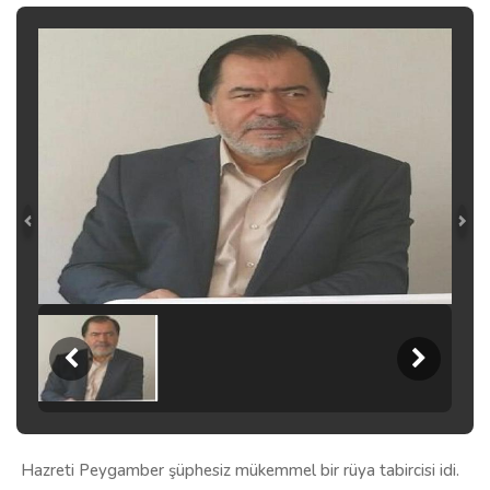
Hazreti Peygamber şüphesiz mükemmel bir rüya tabircisi idi.