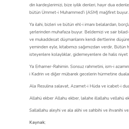
din kardeşlerimizi, bize iyilik denleri, hayır dua edenl
bütün Ümmet-i Muhammed'i (ASM) mağfiret buyur.
Ya ilahi, bizleri ve bütün ehl-i imanı belalardan, borç
şerlerinden muhafaza buyur. Beldemizi ve sair bilad-
ve mukaddesat düşmanlarını kendi dertlerine düşüre
yeminden eyle, kitabımızı sağımızdan verdir, Bütün ha
isteyenlere kolaylıklar, gidemeyenlere de halis niyet 
Ya Erhamer-Rahimin. Sonsuz rahmetini, ism-i azamın,
i Kadrin ve diğer mübarek gecelerin hürmetine dualar
Ala Resulina salavat, Azamet-i Hüda ve icabet-i dua 
Allahü ekber Allahu ekber, lailahe illallahu vellahü e
Sallallahu aleyhi ve ala alihi ve sahbihi ve ihvanihi ve
Kaynak
;