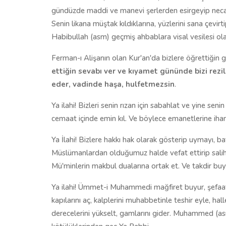
gündüzde maddi ve manevi şerlerden esirgeyip necat
Senin likana müştak kıldıklarına, yüzlerini sana çevir
Habibullah (asm) geçmiş ahbablara visal vesilesi olar
Ferman-ı Alişanın olan Kur'an'da bizlere öğrettiğin gi
ettiğin sevabı ver ve kıyamet gününde bizi rez
eder, vadinde haşa, hulfetmezsin
.
Ya ilahi! Bizleri senin rızan için sabahlat ve yine se
cemaat içinde emin kıl. Ve böylece emanetlerine iha
Ya İlahi! Bizlere hakkı hak olarak gösterip uymayı, ba
Müslümanlardan olduğumuz halde vefat ettirip salihler
Mü'minlerin makbul dualarına ortak et. Ve takdir buy
Ya ilahi! Ümmet-i Muhammedi mağfiret buyur, şefaatı
kapılarını aç, kalplerini muhabbetinle teshir eyle, ha
derecelerini yükselt, gamlarını gider. Muhammed 