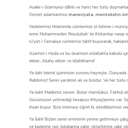
Asakir-i İslamiyeyi dâhili ve harici her türlü düşma
Devlet adamlarımızı
maneviyata, memleketin ümr
Vadelerimiz hitamında cümlemize ol kelime-i münciye
enne Muhammeden Resulullah' ile ihtitamlar nasip e
rü'yet-i Cemaliye cümlemizi taltif buyurarak, hakları
Azamet-i Hüda ve bu duamızın indallahta kabülü için t
ekber, Allahu ekber ve lillahilhamd'
Ya ilahi tekmil işlerimizin sonunu hayreyle. Dünyada 
Rabbimiz! Senin yardımın ali ve boldur. Ve her türlü 
Ya ilahi! Malikimiz sensin. Bizler memlüküz. Fatihül 
Gücümüzün yetmediği hesapsız ihtiyaçlarımız var. Sebe
ihsan buyur. Bize istemeyi öğret ki, istediklerimizi ve
Ya İlahi! Bizleri senin emirlerini yerine getirmeye çal
ve kaderine razı, belalarına sabir, nimetlerine şakir o