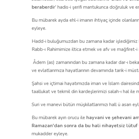
beraberdi
r' hadis-i şerifi mantukunca doğruluk ve em
Bu mübarek ayda ehl-i imanın ihtiyaç içinde olanlar
eyleye.
Hadd-i buluğumuzdan bu zamana kadar işlediğimiz 
Rabb-ı Rahimimize iltica etmek ve afv ve mağfiret-i
Âdem (as) zamanından bu zamana kadar dar-ı bekaya
ve evlatlarımıza hayatlarının devamında tarik-i müs
Şahsi ve içtimai hayatımızda iman ve İslam dairesinde
taallukat ve tekmil din kardeşlerimizi salah-ı hal il
Suri ve manevi bütün müşkilatlarımızı hall ü asan eyl
Bu mübarek ayın orucu ile
hayvani ve şehevani a
Ramazan'dan sonra da bu hali nihayetsiz lütu
mukadder eyleye.