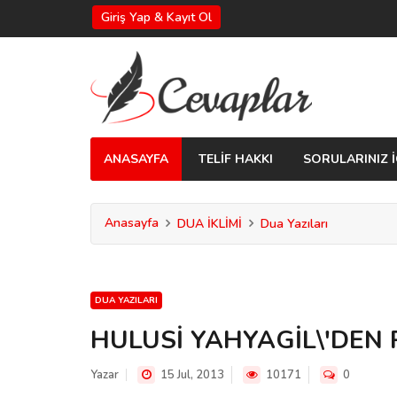
Giriş Yap & Kayıt Ol
ANASAYFA
TELİF HAKKI
SORULARINIZ İ
Anasayfa
DUA İKLİMİ
Dua Yazıları
DUA YAZILARI
HULUSİ YAHYAGİL\'DEN
Yazar
15 Jul, 2013
10171
0