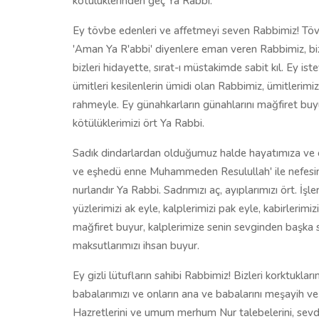
kötülüklerinden geç Ya Rabbi.
Ey tövbe edenleri ve affetmeyi seven Rabbimiz! Tövbe
'Aman Ya R'abbi' diyenlere eman veren Rabbimiz, biz
bizleri hidayette, sırat-ı müstakimde sabit kıl. Ey is
ümitleri kesilenlerin ümidi olan Rabbimiz, ümitlerim
rahmeyle. Ey günahkarların günahlarını mağfiret buy
kötülüklerimizi ört Ya Rabbi.
Sadık dindarlardan olduğumuz halde hayatımıza ve o 
ve eşhedü enne Muhammeden Resulullah' ile nefesimi
nurlandır Ya Rabbi. Sadrımızı aç, ayıplarımızı ört. İşl
yüzlerimizi ak eyle, kalplerimizi pak eyle, kabirlerim
mağfiret buyur, kalplerimize senin sevginden başka 
maksutlarımızı ihsan buyur.
Ey gizli lütufların sahibi Rabbimiz! Bizleri korktuklar
babalarımızı ve onların ana ve babalarını meşayih v
Hazretlerini ve umum merhum Nur talebelerini, sevdik