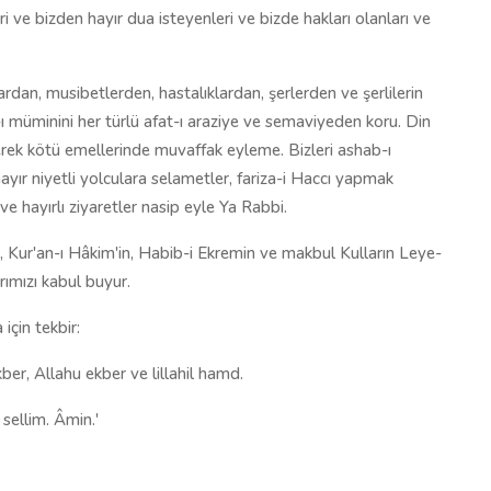
eri ve bizden hayır dua isteyenleri ve bizde hakları olanları ve
lardan, musibetlerden, hastalıklardan, şerlerden ve şerlilerin
ı müminini her türlü afat-ı araziye ve semaviyeden koru. Din
rek kötü emellerinde muvaffak eyleme. Bizleri ashab-ı
yır niyetli yolculara selametler, fariza-i Haccı yapmak
ve hayırlı ziyaretler nasip eyle Ya Rabbi.
 Kur'an-ı Hâkim'in, Habib-i Ekremin ve makbul Kulların Leye-
ımızı kabul buyur.
için tekbir:
kber, Allahu ekber ve lillahil hamd.
 sellim. Âmin.'