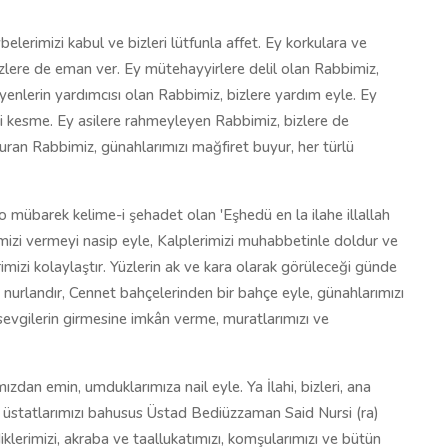
lerimizi kabul ve bizleri lütfunla affet. Ey korkulara ve
lere de eman ver. Ey mütehayyirlere delil olan Rabbimiz,
teyenlerin yardımcısı olan Rabbimiz, bizlere yardım eyle. Ey
izi kesme. Ey asilere rahmeyleyen Rabbimiz, bizlere de
uran Rabbimiz, günahlarımızı mağfiret buyur, her türlü
mübarek kelime-i şehadet olan 'Eşhedü en la ilahe illallah
zi vermeyi nasip eyle, Kalplerimizi muhabbetinle doldur ve
erimizi kolaylaştır. Yüzlerin ak ve kara olarak görüleceği günde
izi nurlandır, Cennet bahçelerinden bir bahçe eyle, günahlarımızı
sevgilerin girmesine imkân verme, muratlarımızı ve
ımızdan emin, umduklarımıza nail eyle. Ya İlahi, bizleri, ana
e üstatlarımızı bahusus Üstad Bediüzzaman Said Nursi (ra)
lerimizi, akraba ve taallukatımızı, komşularımızı ve bütün