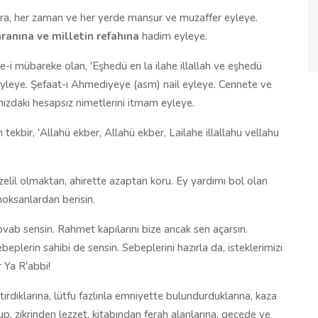
nlara, her zaman ve her yerde mansur ve muzaffer eyleye.
anına ve milletin refahına
hadim eyleye.
-i mübareke olan, 'Eşhedü en la ilahe illallah ve eşhedü
yleye. Şefaat-ı Ahmediyeye (asm) nail eyleye. Cennete ve
mızdaki hesapsız nimetlerini itmam eyleye.
ekbir, 'Allahü ekber, Allahü ekber, Lailahe illallahu vellahu
zelil olmaktan, ahirette azaptan koru. Ey yardımı bol olan
noksanlardan berisin.
ebvab sensin. Rahmet kapılarını bize ancak sen açarsın.
plerin sahibi de sensin. Sebeplerini hazırla da, isteklerimizi
r Ya R'abbi!
ıştırdıklarına, lütfu fazlınla emniyette bulundurduklarına, kaza
lup, zikrinden lezzet, kitabından ferah alanlarına, gecede ve