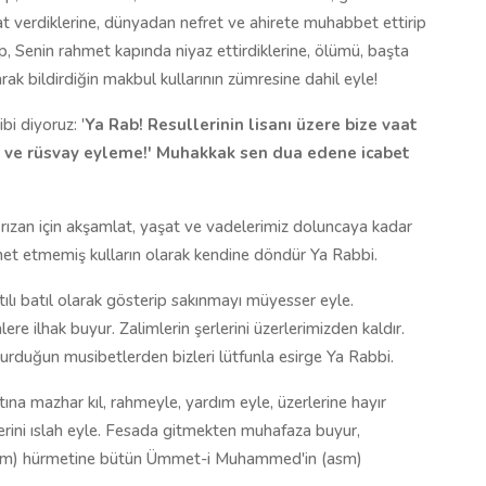
 verdiklerine, dünyadan nefret ve ahirete muhabbet ettirip
tip, Senin rahmet kapında niyaz ettirdiklerine, ölümü, başta
ak bildirdiğin makbul kullarının zümresine dahil eyle!
bi diyoruz: '
Ya Rab! Resullerinin lisanı üzere bize vaat
il ve rüsvay eyleme!' Muhakkak sen dua edene icabet
nin rızan için akşamlat, yaşat ve vadelerimiz doluncaya kadar
net etmemiş kulların olarak kendine döndür Ya Rabbi.
tılı batıl olarak gösterip sakınmayı müyesser eyle.
e ilhak buyur. Zalimlerin şerlerini üzerlerimizden kaldır.
urduğun musibetlerden bizleri lütfunla esirge Ya Rabbi.
na mazhar kıl, rahmeyle, yardım eyle, üzerlerine hayır
llerini ıslah eyle. Fesada gitmekten muhafaza buyur,
(asm) hürmetine bütün Ümmet-i Muhammed'in (asm)