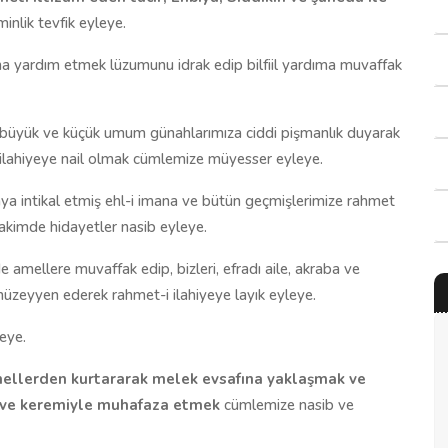
inlik tevfik eyleye.
ına yardım etmek lüzumunu idrak edip bilfiil yardıma muvaffak
büyük ve küçük umum günahlarımıza ciddi pişmanlık duyarak
 ilahiyeye nail olmak cümlemize müyesser eyleye.
 intikal etmiş ehl-i imana ve bütün geçmişlerimize rahmet
takimde hidayetler nasib eyleye.
 amellere muvaffak edip, bizleri, efradı aile, akraba ve
e müzeyyen ederek rahmet-i ilahiyeye layık eyleye.
eye.
mellerden kurtararak melek evsafına yaklaşmak ve
f ve keremiyle muhafaza etmek
cümlemize nasib ve