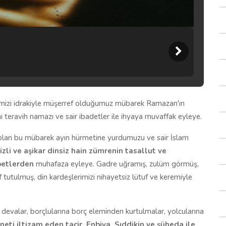
emizi idrakiyle müşerref olduğumuz mübarek Ramazan'ın
 teravih namazı ve sair ibadetler ile ihyaya muvaffak eyleye.
lan bu mübarek ayın hürmetine yurdumuzu ve sair İslam
zli ve aşikar dinsiz hain zümrenin tasallut ve
betlerden
muhafaza eyleye. Gadre uğramış, zulüm görmüş,
 tutulmuş, din kardeşlerimizi nihayetsiz lütuf ve keremiyle
ine devalar, borçlularına borç eleminden kurtulmalar, yolcularına
eti iltizam eden tacir, Enbiya, Sıddikin ve şüheda ile