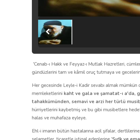
'Cenab-ı Hakk ve Feyyaz-ı Mutlak Hazretleri, cüml
gündüzlerini tam ve kâmil oruç tutmaya ve gecelerini
Her gecesinde Leyle-i Kadir sevabı almak mümkün o
memleketlerini
kaht ve gala ve şamatat-ı a'da, gi
tahakkümünden, semavi ve arzi her türlü musi
hürriyetlerini kaybetmiş ve bu gibi musibetlere hedef
halas ve muhafaza eyleye.
Ehl-i imanın bütün hastalarına acil şifalar, dertliler
selametler, ticaretle iştigal edenlerine '
Sıdk ve eman