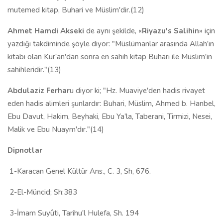
mutemed kitap, Buhari ve Müslim'dir.(12)
Ahmet Hamdi Akseki
de aynı şekilde, «
Riyazu
'
s Salihin
» için
yazdığı takdiminde şöyle diyor: "Müslümanlar arasında Allah'ın
kitabı olan Kur'an'dan sonra en sahih kitap Buhari ile Müslim'in
sahihleridir."(13)
Abdulaziz Ferhar
u diyor ki; "Hz. Muaviye'den hadis rivayet
eden hadis alimleri şunlardır: Buhari, Müslim, Ahmed b. Hanbel,
Ebu Davut, Hakim, Beyhaki, Ebu Ya'la, Taberani, Tirmizi, Nesei,
Malik ve Ebu Nuaym'dır."(14)
Dipnotlar
1-Karacan Genel Kültür Ans., C. 3, Sh, 676.
2-El-Müncid; Sh:383
3-İmam Suyûti, Tarihu'l Hulefa, Sh. 194