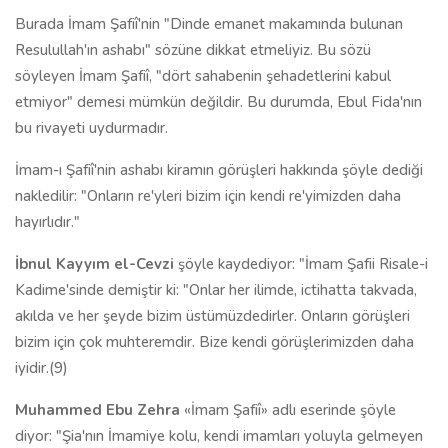
Burada İmam Şafiî'nin "Dinde emanet makamında bulunan
Resulullah'ın ashabı" sözüne dikkat etmeliyiz. Bu sözü
söyleyen İmam Şafiî, "dört sahabenin şehadetlerini kabul
etmiyor" demesi mümkün değildir. Bu durumda, Ebul Fida'nın
bu rivayeti uydurmadır.
İmam-ı Şafiî'nin ashabı kiramın görüşleri hakkında şöyle dediği
nakledilir: "Onların re'yleri bizim için kendi re'yimizden daha
hayırlıdır."
İbnul Kayyım el-Cevzi
şöyle kaydediyor: "İmam Şafii Risale-i
Kadime'sinde demiştir ki: "Onlar her ilimde, ictihatta takvada,
akılda ve her şeyde bizim üstümüzdedirler. Onların görüşleri
bizim için çok muhteremdir. Bize kendi görüşlerimizden daha
iyidir.(9)
Muhammed Ebu Zehra
«İmam Şafiî» adlı eserinde şöyle
diyor: "Şia'nın İmamiye kolu, kendi imamları yoluyla gelmeyen