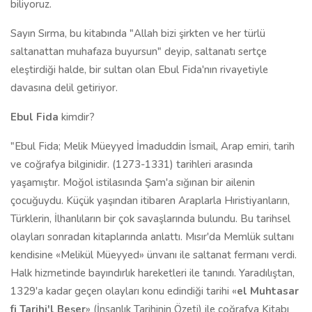
biliyoruz.
Sayın Sırma, bu kitabında "Allah bizi şirkten ve her türlü
saltanattan muhafaza buyursun" deyip, saltanatı sertçe
eleştirdiği halde, bir sultan olan Ebul Fida'nın rivayetiyle
davasına delil getiriyor.
Ebul Fida
kimdir?
"Ebul Fida; Melik Müeyyed İmaduddin İsmail, Arap emiri, tarih
ve coğrafya bilginidir. (1273-1331) tarihleri arasında
yaşamıştır. Moğol istilasında Şam'a sığınan bir ailenin
çocuğuydu. Küçük yaşından itibaren Araplarla Hıristiyanların,
Türklerin, İlhanlıların bir çok savaşlarında bulundu. Bu tarihsel
olayları sonradan kitaplarında anlattı. Mısır'da Memlük sultanı
kendisine «Melikül Müeyyed» ünvanı ile saltanat fermanı verdi.
Halk hizmetinde bayındırlık hareketleri ile tanındı. Yaradılıştan,
1329'a kadar geçen olayları konu edindiği tarihi «
el Muhtasar
fi Tarihi
'
l Beşer
» (İnsanlık Tarihinin Özeti) ile coğrafya Kitabı