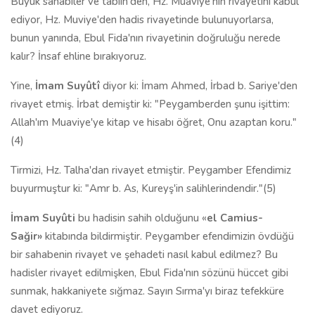
Büyük sahabîler ve tabiîn'den, Hz. Muaviye'nin rivayetini kabul
ediyor, Hz. Muviye'den hadis rivayetinde bulunuyorlarsa,
bunun yanında, Ebul Fida'nın rivayetinin doğruluğu nerede
kalır? İnsaf ehline bırakıyoruz.
Yine,
İmam Suyûtî
diyor ki: İmam Ahmed, İrbad b. Sariye'den
rivayet etmiş. İrbat demiştir ki: "Peygamberden şunu işittim:
Allah'ım Muaviye'ye kitap ve hisabı öğret, Onu azaptan koru."
(4)
Tirmizi, Hz. Talha'dan rivayet etmiştir. Peygamber Efendimiz
buyurmuştur ki: "Amr b. As, Kureyş'in salihlerindendir."(5)
İmam Suyûti
bu hadisin sahih olduğunu «
el Camius-
Sağir
»
kitabında bildirmiştir. Peygamber efendimizin övdüğü
bir sahabenin rivayet ve şehadeti nasıl kabul edilmez? Bu
hadisler rivayet edilmişken, Ebul Fida'nın sözünü hüccet gibi
sunmak, hakkaniyete sığmaz. Sayın Sırma'yı biraz tefekküre
davet ediyoruz.