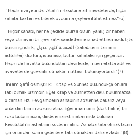
"Hadis rivayetinde, Allah'ın Rasulüne ait meselelerde, hiçbir
sahabi, kasten ve bilerek uydurma şeylere iltifat etmez."(6)
"Hiçbir sahabi, her ne şekilde olursa olsun, yanlış bir haberi
veya olmayan bir şeyi zat-ı saadetlerine isnad ettiremezdi. İşte
bunun içindir ki; الصحابة كلهم عدول (Sahabilerin tamamı
adildirler) düsturu, istisnasız, bütün sahabiler için geçerlidir.
Hepsi de hayatta bulundukları devirlerde; muemelatta adil ve
rivayetlerde güvenilir olmakla muttasıf bulunuyorlardı."(7)
İmam Şafiî
demiştir ki: "Kitap ve Sünnet bulundukça onlara
tabi olmak lazımdır. Eğer kitap ve sünnetten delil bulunmazsa,
o zaman Hz. Peygamberin ashabının sözlerine bakarız veya
onlardan birinin sözünü alırız. Eğer imamların (dört halife) bir
sözü bulunmassa, dinde emanet makamında bulunan
Resulullah'ın ashabının sözlerini alırız. Ashaba tabi olmak bizim
için onlardan sonra gelenlere tabi olmaktan daha evladır."(8)