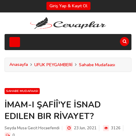
Giriş Yap & Kayıt Ol
Anasayfa
UFUK PEYGAMBERİ
Sahabe Mudafaası
SAHABE MUDAFAASI
İMAM-I ŞAFİÎ'YE İSNAD
EDILEN BIR RİVAYET?
Seyda Musa Gecit Hocaefendi
23 Jun, 2021
3126
0