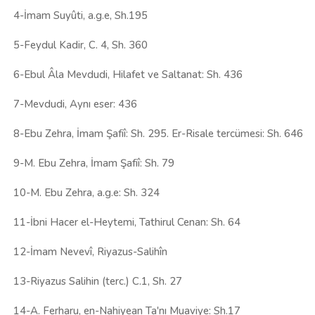
4-İmam Suyûti, a.g.e, Sh.195
5-Feydul Kadir, C. 4, Sh. 360
6-Ebul Âla Mevdudi, Hilafet ve Saltanat: Sh. 436
7-Mevdudi, Aynı eser: 436
8-Ebu Zehra, İmam Şafiî: Sh. 295. Er-Risale tercümesi: Sh. 646
9-M. Ebu Zehra, İmam Şafiî: Sh. 79
10-M. Ebu Zehra, a.g.e: Sh. 324
11-İbni Hacer el-Heytemi, Tathirul Cenan: Sh. 64
12-İmam Nevevî, Riyazus-Salihîn
13-Riyazus Salihin (terc.) C.1, Sh. 27
14-A. Ferharu, en-Nahiyean Ta'nı Muaviye: Sh.17