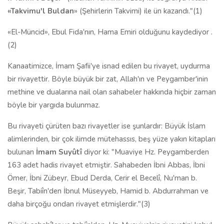
«
Takvimu
'
l Buldan
» (Şehirlerin Takvimi) ile ün kazandı."(1)
«El-Müncid», Ebul Fida'nın, Hama Emiri olduğunu kaydediyor .
(2)
Kanaatimizce, İmam Şafii'ye isnad edilen bu rivayet, uydurma
bir rivayettir. Böyle büyük bir zat, Allah'ın ve Peygamber'inin
methine ve dualarına nail olan sahabeler hakkında hiçbir zaman
böyle bir yargıda bulunmaz.
Bu rivayeti çürüten bazı rivayetler ise şunlardır: Büyük İslam
alimlerinden, bir çok ilimde mütehassıs, beş yüze yakın kitapları
bulunan
İmam Suyûtî
diyor ki: "Muaviye Hz. Peygamberden
163 adet hadis rivayet etmiştir. Sahabeden İbni Abbas, İbni
Ömer, İbni Zübeyr, Ebud Derda, Cerir el Becelî, Nu'man b.
Beşir, Tabiîn'den İbnul Müseyyeb, Hamid b. Abdurrahman ve
daha birçoğu ondan rivayet etmişlerdir."(3)