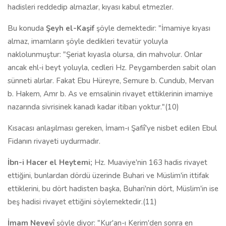
hadisleri reddedip almazlar, kıyası kabul etmezler.
Bu konuda
Şeyh el-Kaşif
şöyle demektedir: "İmamiye kıyası
almaz, imamların şöyle dedikleri tevatür yoluyla
naklolunmuştur: "Şeriat kıyasla olursa, din mahvolur. Onlar
ancak ehl-i beyt yoluyla, cedleri Hz. Peygamberden sabit olan
sünneti alırlar. Fakat Ebu Hüreyre, Semure b. Cundub, Mervan
b. Hakem, Amr b. As ve emsalinin rivayet ettiklerinin imamiye
nazarında sivrisinek kanadı kadar itibarı yoktur."(10)
Kısacası anlaşılması gereken, İmam-ı Şafiî'ye nisbet edilen Ebul
Fidanın rivayeti uydurmadır.
İbn
-
i Hacer el Heytemi;
Hz. Muaviye'nin 163 hadis rivayet
ettiğini, bunlardan dördü üzerinde Buhari ve Müslim'in ittifak
ettiklerini, bu dört hadisten başka, Buhari'nin dört, Müslim'in ise
beş hadisi rivayet ettiğini söylemektedir.(11)
İmam Nevev
î şöyle diyor: "Kur'an-ı Kerim'den sonra en