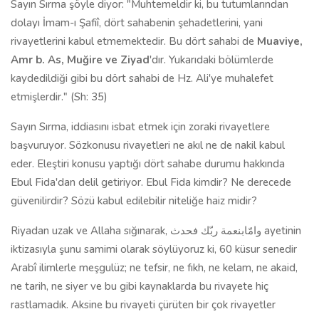
Sayın Sırma şöyle diyor: "Muhtemeldir ki, bu tutumlarından
dolayı İmam-ı Şafiî, dört sahabenin şehadetlerini, yani
rivayetlerini kabul etmemektedir. Bu dört sahabi de
Muaviye,
Amr b. As, Muğire ve Ziyad
'dır. Yukarıdaki bölümlerde
kaydedildiği gibi bu dört sahabi de Hz. Ali'ye muhalefet
etmişlerdir." (Sh: 35)
Sayın Sırma, iddiasını isbat etmek için zoraki rivayetlere
başvuruyor. Sözkonusu rivayetleri ne akıl ne de nakil kabul
eder. Eleştiri konusu yaptığı dört sahabe durumu hakkında
Ebul Fida'dan delil getiriyor. Ebul Fida kimdir? Ne derecede
güvenilirdir? Sözü kabul edilebilir niteliğe haiz midir?
Riyadan uzak ve Allaha sığınarak, وامّابنعمة ربّك فحدث ayetinin
iktizasıyla şunu samimi olarak söylüyoruz ki, 60 küsur senedir
Arabî ilimlerle meşgulüz; ne tefsir, ne fıkh, ne kelam, ne akaid,
ne tarih, ne siyer ve bu gibi kaynaklarda bu rivayete hiç
rastlamadık. Aksine bu rivayeti çürüten bir çok rivayetler