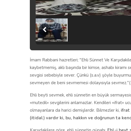
İmam Rabbani hazretleri; "Ehli Sünnet Ve Karşıdakile
kaybetmemiş, aklı başında bir kimse, ashabı kiramı s
sevgisi sebebiyle sever. Çünkü (s.a.v) şöyle buyurmu
sevmeyen de beni sevmemesi dolayısıyla sevmez."(
Ehli beyti sevmek, ehli sünnetin en büyük sermayesid
«mutedil» sevgilerini anlamazlar. Kendileri «ifrat» uc
olmayanlara da harici demişlerdir. Bilmezler ki,
ifrat
(itidal) vardır ki, bu, hakkın ve doğrunun ta kend
Karşıdakilere göre, ehli sünnetin günahı,
Ehl-i beyt