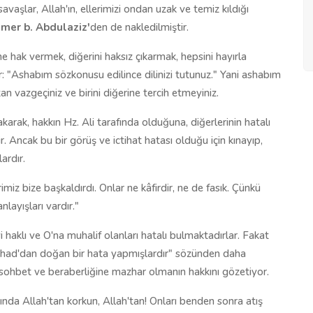
avaşlar, Allah'ın, ellerimizi ondan uzak ve temiz kıldığı
mer b. Abdulaziz'
den de nakledilmiştir.
e hak vermek, diğerini haksız çıkarmak, hepsini hayırla
r: "Ashabım sözkonusu edilince dilinizi tutunuz." Yani ashabım
n vazgeçiniz ve birini diğerine tercih etmeyiniz.
karak, hakkın Hz. Ali tarafında olduğuna, diğerlerinin hatalı
. Ancak bu bir görüş ve ictihat hatası olduğu için kınayıp,
ardır.
imiz bize başkaldırdı. Onlar ne kâfirdir, ne de fasık. Çünkü
nlayışları vardır."
yi haklı ve O'na muhalif olanları hatalı bulmaktadırlar. Fakat
ctihad'dan doğan bir hata yapmışlardır" sözünden daha
 sohbet ve beraberliğine mazhar olmanın hakkını gözetiyor.
nda Allah'tan korkun, Allah'tan! Onları benden sonra atış