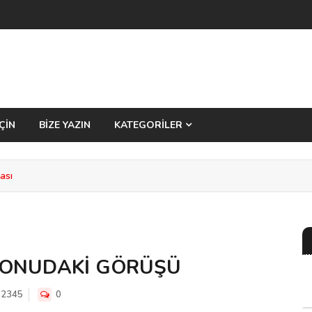
ÇİN
BİZE YAZIN
KATEGORİLER
ası
 KONUDAKİ GÖRÜŞÜ
2345
0