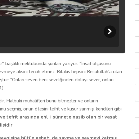
r" başlıklı mektubunda şunları yazıyor: "İnsaf ölçüsünü
evmeye aksini tercih etmez. Bilakis hepsini Resulullah'a olan
ştur: "Onları seven beni sevdiğinden dolayı sever, onları
1)
ir. Halbuki muhalifleri bunu bilmezler ve onların
unu seçmiş, onun ötesini tefrit ve kusur sanmış, kendileri gibi
 ve tefrit arasında ehl-i sünnete nasib olan bir vasat
isidir.
 sevgisine bütün ashabı da sayma ve sevmeyi katmış