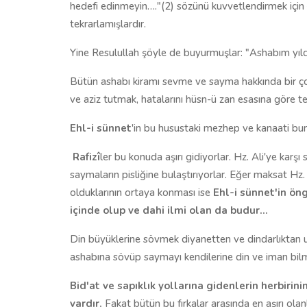
hedefi edinmeyin…."(2) sözünü kuvvetlendirmek için
tekrarlamışlardır.
Yine Resulullah şöyle de buyurmuşlar: "Ashabım yıldı
Bütün ashabı kiramı sevme ve sayma hakkında bir çok 
ve aziz tutmak, hatalarını hüsn-ü zan esasına göre te
Ehl-i sünnet
'in bu husustaki mezhep ve kanaati bun
Rafizî
ler bu konuda aşırı gidiyorlar. Hz. Ali'ye karşı 
saymaların pisliğine bulaştırıyorlar. Eğer maksat Hz. 
olduklarının ortaya konması ise
Ehl-i sünnet'in öng
içinde olup ve dahi ilmi olan da budur…
Din büyüklerine sövmek diyanetten ve dindarlıktan uza
ashabına sövüp saymayı kendilerine din ve iman bilmi
Bid'at ve sapıklık yollarına gidenlerin herbirini
vardır.
Fakat bütün bu fırkalar arasında en aşırı olanl