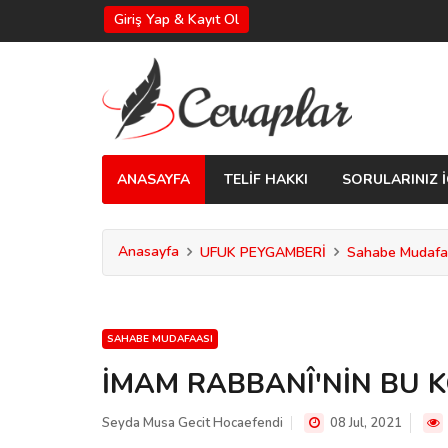
Giriş Yap & Kayıt Ol
ANASAYFA
TELİF HAKKI
SORULARINIZ İ
Anasayfa
UFUK PEYGAMBERİ
Sahabe Mudafa
SAHABE MUDAFAASI
İMAM RABBANÎ'NİN BU
Seyda Musa Gecit Hocaefendi
08 Jul, 2021