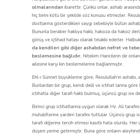
olmalarından
ibarettir. Çünkü onlar, ashab arası
hiç birini kötü bir şekilde söz konusu etmezler. Resu
dostlarına gösterdikleri saygı sebebiyle bütün ashab
Bununla beraber haklıya haklı, haksıza da haksız derler
görüş ve içtihad hatası olarak telakki ederler. Halbu
da kendileri gibi diğer ashabdan nefret ve teb
beslemesine bağlıdır.
Nitekim Haricilerin de onlar
ailesine karşı kin beslemelerine bağlanmıştır.
Ehl-i Sünnet büyüklerine göre, Resulullah'ın ashabı, 
Bunlardan bir grup, kendi delil ve ictihat larına göre H
ictihatla diğer tarafı haklı bulmuş, üçüncü grup ise de
Birinci grup ictihatlarına uygun olarak Hz. Ali tarafını
muhaliflerine yardım tarafını tuttular. Üçüncü grup i
tarafı diğerine tercih etmesi kasıtlı hata olurdu. Her
düşeni yerine getirmiştir. Buna göre onların aleyhin