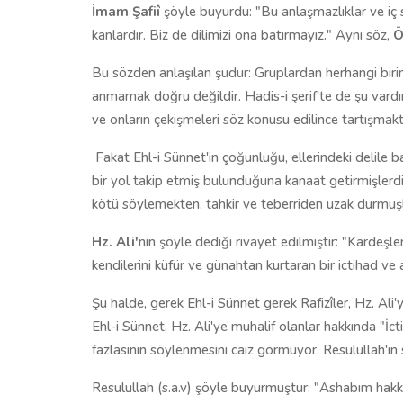
İmam Şafiî
şöyle buyurdu: "Bu anlaşmazlıklar ve iç s
kanlardır. Biz de dilimizi ona batırmayız." Aynı söz,
Ö
Bu sözden anlaşılan şudur: Gruplardan herhangi birin
anmamak doğru değildir. Hadis-i şerif'te de şu vardı
ve onların çekişmeleri söz konusu edilince tartışmakta
Fakat Ehl-i Sünnet'in çoğunluğu, ellerindeki delile ba
bir yol takip etmiş bulunduğuna kanaat getirmişlerdir
kötü söylemekten, tahkir ve teberriden uzak durmuşl
Hz. Ali'
nin şöyle dediği rivayet edilmiştir: "Kardeşler
kendilerini küfür ve günahtan kurtaran bir ictihad ve a
Şu halde, gerek Ehl-i Sünnet gerek Rafizîler, Hz. Ali'
Ehl-i Sünnet, Hz. Ali'ye muhalif olanlar hakkında "İ
fazlasının söylenmesini caiz görmüyor, Resulullah'ın
Resulullah (s.a.v) şöyle buyurmuştur: "Ashabım hakkı