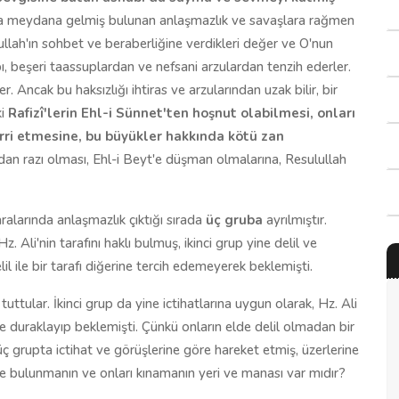
nda meydana gelmiş bulunan anlaşmazlık ve savaşlara rağmen
lullah'ın sohbet ve beraberliğine verdikleri değer ve O'nun
ı, beşeri taassuplardan ve nefsani arzulardan tenzih ederler.
. Ancak bu haksızlığı ihtiras ve arzularından uzak bilir, bir
ki
Rafizî'lerin Ehl-i Sünnet'ten hoşnut olabilmesi, onları
erri etmesine, bu büyükler hakkında kötü zan
dan razı olması, Ehl-i Beyt'e düşman olmalarına, Resulullah
aralarında anlaşmazlık çıktığı sırada
üç gruba
ayrılmıştır.
z. Ali'nin tarafını haklı bulmuş, ikinci grup yine delil ve
lil ile bir tarafı diğerine tercih edemeyerek beklemişti.
 tuttular. İkinci grup da yine ictihatlarına uygun olarak, Hz. Ali
se duraklayıp beklemişti. Çünkü onların elde delil olmadan bir
 üç grupta ictihat ve görüşlerine göre hareket etmiş, üzerlerine
de bulunmanın ve onları kınamanın yeri ve manası var mıdır?