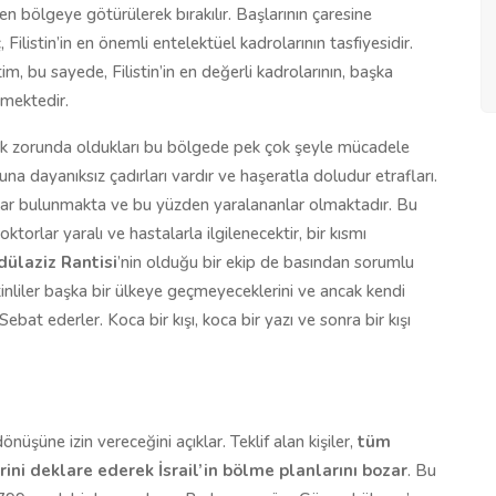
en bölgeye götürülerek bırakılır. Başlarının çaresine
Filistin’in en önemli entelektüel kadrolarının tasfiyesidir.
 bu sayede, Filistin’in en değerli kadrolarının, başka
emektedir.
ek zorunda oldukları bu bölgede pek çok şeyle mücadele
una dayanıksız çadırları vardır ve haşeratla doludur etrafları.
yınlar bulunmakta ve bu yüzden yaralananlar olmaktadır. Bu
ktorlar yaralı ve hastalarla ilgilenecektir, bir kısmı
ülaziz Rantisi
’nin olduğu bir ekip de basından sorumlu
stinliler başka bir ülkeye geçmeyeceklerini ve ancak kendi
 Sebat ederler. Koca bir kışı, koca bir yazı ve sonra bir kışı
önüşüne izin vereceğini açıklar. Teklif alan kişiler,
tüm
ni deklare ederek İsrail’in bölme planlarını bozar
. Bu