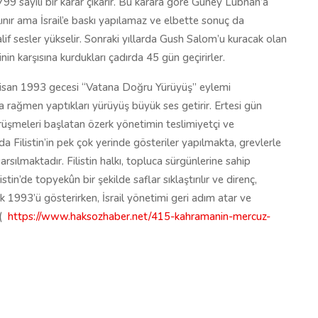
9 sayılı bir karar çıkarır. Bu karara göre Güney Lübnan’a
lınır ama İsrail’e baskı yapılamaz ve elbette sonuç da
alif sesler yükselir. Sonraki yıllarda Gush Salom’u kuracak olan
isinin karşısına kurdukları çadırda 45 gün geçirirler.
Nisan 1993 gecesi “Vatana Doğru Yürüyüş” eylemi
na rağmen yaptıkları yürüyüş büyük ses getirir. Ertesi gün
görüşmeleri başlatan özerk yönetimin teslimiyetçi ve
da Filistin’in pek çok yerinde gösteriler yapılmakta, grevlerle
arsılmaktadır. Filistin halkı, topluca sürgünlerine sahip
tin’de topyekûn bir şekilde saflar sıklaştırılır ve direnç,
ık 1993’ü gösterirken, İsrail yönetimi geri adım atar ve
(
https://www.haksozhaber.net/415-kahramanin-mercuz-