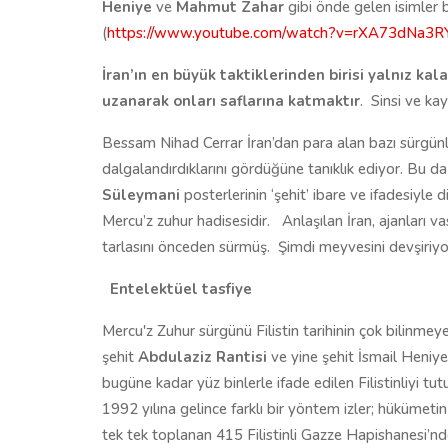
Heniye
ve
Mahmut Zahar
gibi önde gelen isimler b
(
https://www.youtube.com/watch?v=rXA73dNa3R
İran’ın en büyük taktiklerinden birisi yalnız k
uzanarak onları saflarına katmaktır
.
Sinsi ve kay
Bessam Nihad Cerrar İran’dan para alan bazı sürgünler
dalgalandırdıklarını gördüğüne tanıklık ediyor. Bu
Süleymani
posterlerinin ‘şehit’ ibare ve ifadesiyle
Mercu’z zuhur hadisesidir.
Anlaşılan İran, ajanları 
tarlasını önceden sürmüş.
Şimdi meyvesini devşiriyo
Entelektüel tasfiye
Mercu'z Zuhur sürgünü Filistin tarihinin çok bilinmey
şehit
Abdulaziz Rantisi
ve yine şehit İsmail Heniye
bugüne kadar yüz binlerle ifade edilen Filistinliyi t
1992 yılına gelince farklı bir yöntem izler; hükümetin
tek tek toplanan 415 Filistinli Gazze Hapishanesi’n