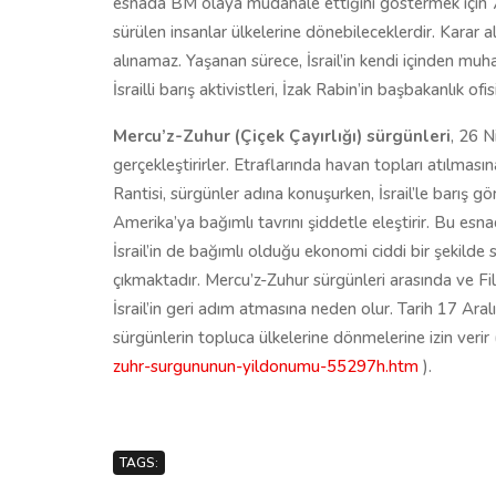
esnada BM olaya müdahale ettiğini göstermek için 79
sürülen insanlar ülkelerine dönebileceklerdir. Karar a
alınamaz. Yaşanan sürece, İsrail’in kendi içinden muh
İsrailli barış aktivistleri, İzak Rabin’in başbakanlık of
Mercu’z-Zuhur (Çiçek Çayırlığı) sürgünleri
, 26 
gerçekleştirirler. Etraflarında havan topları atılması
Rantisi, sürgünler adına konuşurken, İsrail’le barış 
Amerika’ya bağımlı tavrını şiddetle eleştirir. Bu esna
İsrail’in de bağımlı olduğu ekonomi ciddi bir şekilde s
çıkmaktadır. Mercu’z-Zuhur sürgünleri arasında ve Filis
İsrail’in geri adım atmasına neden olur. Tarih 17 Aral
sürgünlerin topluca ülkelerine dönmelerine izin verir 
zuhr-surgununun-yildonumu-55297h.htm
).
TAGS: