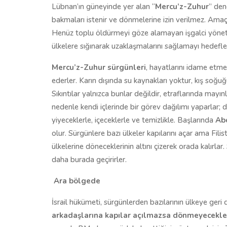
Lübnan’ın güneyinde yer alan “
Mercu’z-Zuhur
” den
bakmaları istenir ve dönmelerine izin verilmez. Amaç, 
Henüz toplu öldürmeyi göze alamayan işgalci yönetim,
ülkelere sığınarak uzaklaşmalarını sağlamayı hedefl
Mercu’z-Zuhur sürgünleri
, hayatlarını idame etm
ederler. Karın dışında su kaynakları yoktur, kış soğuğ
Sıkıntılar yalnızca bunlar değildir, etraflarında ma
nedenle kendi içlerinde bir görev dağılımı yaparlar; do
yiyeceklerle, içeceklerle ve temizlikle. Başlarında
Abd
olur. Sürgünlere bazı ülkeler kapılarını açar ama Fili
ülkelerine döneceklerinin altını çizerek orada kalırlar.
daha burada geçirirler.
Ara bölgede
İsrail hükümeti, sürgünlerden bazılarının ülkeye geri d
arkadaşlarına kapılar açılmazsa dönmeyecekleri