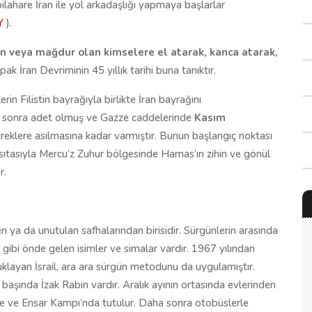
ilahare İran ile yol arkadaşlığı yapmaya başlarlar
Y
).
alan veya mağdur olan kimselere el atarak, kanca atarak,
pak İran Devriminin 45 yıllık tarihi buna tanıktır.
in Filistin bayrağıyla birlikte İran bayrağını
 da sonra adet olmuş ve Gazze caddelerinde
Kasım
 direklere asılmasına kadar varmıştır. Bunun başlangıç noktası
vasıtasıyla Mercu’z Zuhur bölgesinde Hamas’ın zihin ve gönül
r.
en ya da unutulan safhalarından birisidir. Sürgünlerin arasında
 gibi önde gelen isimler ve simalar vardır. 1967 yılından
utuklayan İsrail, ara ara sürgün metodunu da uygulamıştır.
 başında İzak Rabin vardır. Aralık ayının ortasında evlerinden
de ve Ensar Kampı’nda tutulur. Daha sonra otobüslerle