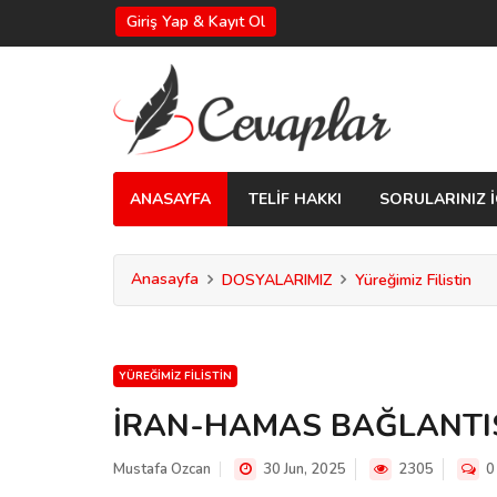
Giriş Yap & Kayıt Ol
ANASAYFA
TELİF HAKKI
SORULARINIZ İ
Anasayfa
DOSYALARIMIZ
Yüreğimiz Filistin
YÜREĞIMIZ FILISTIN
İRAN-HAMAS BAĞLANTIS
Mustafa Ozcan
30 Jun, 2025
2305
0