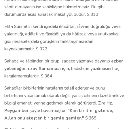
sâbit olmayanın ise sahihliğine hükmetmeyiz. Bu gibi
durumlarda esas alınacak makul yol budur. S:310
Ehl-i Sünnet'in kendi içindeki ihtilâflar, râvinin doğruluğu veya
yalancılığı, adâleti ve fâsıklığı ya da hâfızası veya unutkanlığı
gibi meselelerdeki görüşlerin farklılaşmasından
kaynaklanmıştır. S:322
Sahabe ve tâbiînden bir grup, sadece yazmaya dayanıp
ezber
yeteneğinin zayıflamaması için
, hadislerin yazılmasını hoş
karşılamamışlardır. S:364
Sahabîler birbirlerinin hatalarını telafi ederler ve bunu
birbirlerini yalanlamak olarak değil, yanlış bilineni düzeltmek ve
bildiği emaneti yerine getirmek olarak görürlerdi. Zira
Hz.
Peygamber
şöyle buyurmuştur:
"Kim bir ilmi gizlerse,
Allah onu ateşten bir gemle gemler."
S:369