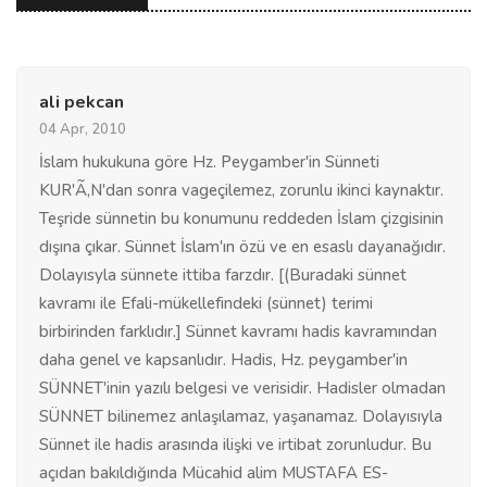
ali pekcan
04 Apr, 2010
İslam hukukuna göre Hz. Peygamber'in Sünneti
KUR'Ã‚N'dan sonra vageçilemez, zorunlu ikinci kaynaktır.
Teşride sünnetin bu konumunu reddeden İslam çizgisinin
dışına çıkar. Sünnet İslam'ın özü ve en esaslı dayanağıdır.
Dolayısyla sünnete ittiba farzdır. [(Buradaki sünnet
kavramı ile Efali-mükellefindeki (sünnet) terimi
birbirinden farklıdır.] Sünnet kavramı hadis kavramından
daha genel ve kapsanlıdır. Hadis, Hz. peygamber'in
SÜNNET'inin yazılı belgesi ve verisidir. Hadisler olmadan
SÜNNET bilinemez anlaşılamaz, yaşanamaz. Dolayısıyla
Sünnet ile hadis arasında ilişki ve irtibat zorunludur. Bu
açıdan bakıldığında Mücahid alim MUSTAFA ES-