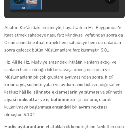
Allah'ın Kur'ân'daki emirleriyle, hayatta iken Hz. Peygamber'e
itaat etmek sahabeye nasıl farz kılındıysa, vefatından sonra da
O'nun sünnetine itaat etmek hem sahabeye hem de onlardan
sonra gelecek bütün Müslümanlara farz kılınmıştır. S:81
Hz. Ali ile Hz. Muâviye arasındaki ihtilâfın, kanların aktığı ve
canların heder olduğu fiilî bir savaşa dönüşmesinden ve
Müslümanların bir çok gruplara ayrılmasından sonra,
hicrî
kırkıncı yıl
, sünnete yalan ve uydurmanın bulaşmadığı saf ve
katıksız hâli ile,
sünnete eklemelerin yapılması
ve sünnetin
siyasî maksatlar
ve
iç bölünmeler
için bir araç olarak
kullanılmaya başlanması arasındaki bir
ayrım noktası
olmuştur. S:104
Hadis uyduranların
el attıkları ilk konu kişilerin faziletleri oldu.