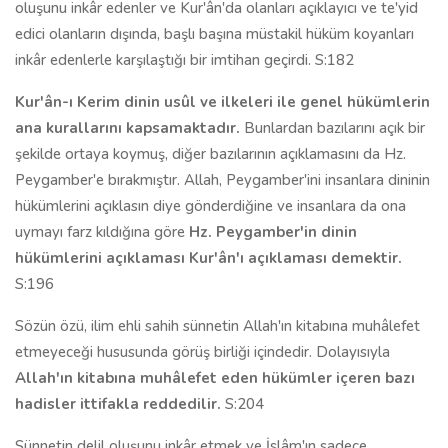
oluşunu inkâr edenler ve Kur'ân'da olanları açıklayıcı ve te'yid
edici olanların dışında, başlı başına müstakil hüküm koyanları
inkâr edenlerle karşılaştığı bir imtihan geçirdi. S:182
Kur'ân-ı Kerim dinin usûl ve ilkeleri ile genel hükümlerin
ana kurallarını kapsamaktadır.
Bunlardan bazılarını açık bir
şekilde ortaya koymuş, diğer bazılarının açıklamasını da Hz.
Peygamber'e bırakmıştır. Allah, Peygamber'ini insanlara dininin
hükümlerini açıklasın diye gönderdiğine ve insanlara da ona
uymayı farz kıldığına göre
Hz. Peygamber'in dinin
hükümlerini açıklaması Kur'ân'ı açıklaması demektir.
S:196
Sözün özü, ilim ehli sahih sünnetin Allah'ın kitabına muhâlefet
etmeyeceği hususunda görüş birliği içindedir. Dolayısıyla
Allah'ın kitabına muhâlefet eden hükümler içeren bazı
hadisler ittifakla reddedilir.
S:204
Sünnetin delil oluşunu inkâr etmek ve İslâm'ın sadece