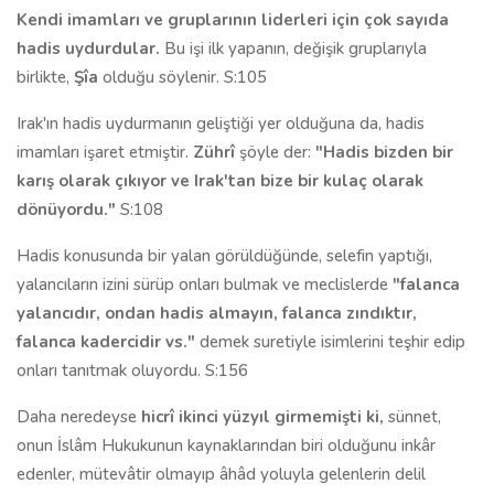
Kendi imamları ve gruplarının liderleri için
çok sayıda
hadis uydurdular.
Bu işi ilk yapanın, değişik gruplarıyla
birlikte,
Şîa
olduğu söylenir. S:105
Irak'ın hadis uydurmanın geliştiği yer olduğuna da, hadis
imamları işaret etmiştir.
Zührî
şöyle der:
"Hadis bizden bir
karış olarak çıkıyor ve Irak'tan bize bir kulaç olarak
dönüyordu."
S:108
Hadis konusunda bir yalan görüldüğünde, selefin yaptığı,
yalancıların izini sürüp onları bulmak ve meclislerde
"falanca
yalancıdır, ondan hadis almayın, falanca zındıktır,
falanca kadercidir vs."
demek suretiyle isimlerini teşhir edip
onları tanıtmak oluyordu. S:156
Daha neredeyse
hicrî ikinci yüzyıl girmemişti ki,
sünnet,
onun İslâm Hukukunun kaynaklarından biri olduğunu inkâr
edenler, mütevâtir olmayıp âhâd yoluyla gelenlerin delil