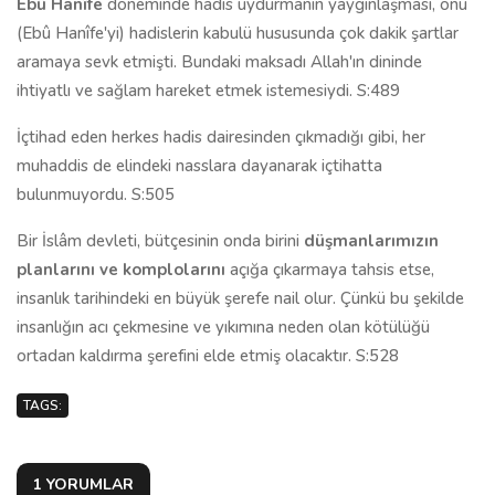
Ebû Hanîfe
döneminde hadis uydurmanın yaygınlaşması, onu
(Ebû Hanîfe'yi) hadislerin kabulü hususunda çok dakik şartlar
aramaya sevk etmişti. Bundaki maksadı Allah'ın dininde
ihtiyatlı ve sağlam hareket etmek istemesiydi. S:489
İçtihad eden herkes hadis dairesinden çıkmadığı gibi, her
muhaddis de elindeki nasslara dayanarak içtihatta
bulunmuyordu. S:505
Bir İslâm devleti, bütçesinin onda birini
düşmanlarımızın
planlarını ve komplolarını
açığa çıkarmaya tahsis etse,
insanlık tarihindeki en büyük şerefe nail olur. Çünkü bu şekilde
insanlığın acı çekmesine ve yıkımına neden olan kötülüğü
ortadan kaldırma şerefini elde etmiş olacaktır. S:528
TAGS:
1 YORUMLAR