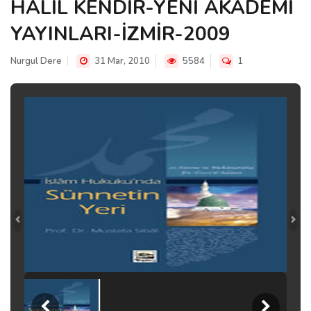
HALİL KENDİR-YENİ AKADEMİ
YAYINLARI-İZMİR-2009
Nurgul Dere
31 Mar, 2010
5584
1