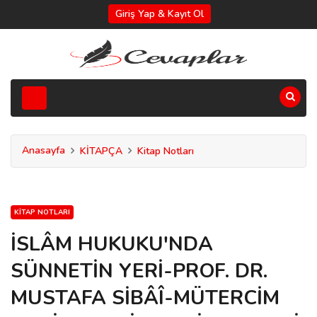
Giriş Yap & Kayıt Ol
Anasayfa
KİTAPÇA
Kitap Notları
KITAP NOTLARI
İSLÂM HUKUKU'NDA
SÜNNETİN YERİ-PROF. DR.
MUSTAFA SİBÂÎ-MÜTERCİM