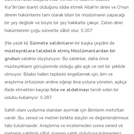
Kur'ân'dan ibaret olduğunu iddia etmek Allah'ın dinini ve O'nun
dininin hükümlerini tam olarak bilen bir müslümanın yapacağı
bir şey değildir ve böyle bir şey hakikatle çakışır. Zaten dinin
hükümlerinin çoğu sünnetle sâbit olur. S:207
(Ne yazık ki)
Sünnete saldırıların
bir başka çeşidini de
müsteşrıklara talebelik etmiş Müslümanlardan bir
grubun
saldırısı oluşturuyor. Bu saldırılar, daha önce
müsteşrıkların görüşlerinde olduğu gibi açık ve net bir şekilde
olmuyor. Bilakis halkın tepkisini engellemek için, ilim ve
araştırma örtüsünün ardına sığınıp ikna yoluna yönelen, açıkça
ifade etmekten kaçınıp
hile ve aldatmayı
tercih eden bir
üslubu kullanıyor. S:287
Sahih olanı uydurma olandan ayırmak için âlimlerin metotları
vardır. Bu, sened ve metnin birlikte eleştiri ve değerlendirmeye
tabi tutulmasıdır. Araştırma ve incelemeden sonra sened ve
metninin sahihliği sâbit olanının sahih olduğuna hükmederiz,