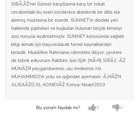
SİBÃ‚ÃŽ'nin Sünnet karşıtlarına karşı bir tokat
cevabındaki bu eseri sonderece akademik bir dille ele
alınmış müstesna bir eserdir. SÜNNET'in dindeki yeri
hakkında şüpheleri ve kuşkuları bulunan birçok kimseyi
aziz nuruyla aydınlatmıştır. SÜNNET konusunda sağlıklı
bilgi almak için başvurulacak temel kaynaklardan
birisidir. Müellifine Rahmanın rahmetini diliyor, çevireni
de tebrik ediyorum Rabbim, bizi IŞIK (NÃ›R) SİRÃ‚C-ÃŽ
MÜNÃŽR peygamberimiz, ulu önderimiz Hz.
MUHAMMED'in yolu ve ışığından ayırmasın. Ã‚MÃŽN
ALİSAÃŽD EL-KONEVÃŽ Konya-Nisan/2010
Bu yorum faydalı mı?
0
0