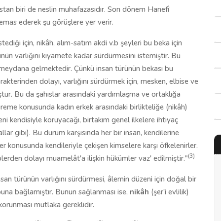
tan biri de neslin muhafazasıdır. Son dönem Hanefî
mas ederek şu görüşlere yer verir.
ediği için, nikâh, alım-satım akdi v.b şeyleri bu beka için
ünün varlığını kıyamete kadar sürdürmesini istemiştir. Bu
 meydana gelmektedir. Çünkü insan türünün bekası bu
arakterinden dolayı, varlığını sürdürmek için, mesken, elbise ve
ştur. Bu da şahıslar arasındaki yardımlaşma ve ortaklığa
reme konusunda kadın erkek arasındaki birlikteliğe (nikâh)
eni kendisiyle koruyacağı, birtakım genel ilkelere ihtiyaç
allar gibi). Bu durum karşısında her bir insan, kendilerine
er konusunda kendileriyle çekişen kimselere karşı öfkelenirler.
(3)
erden dolayı muamelât'a ilişkin hükümler vaz' edilmiştir."
san türünün varlığını sürdürmesi, âlemin düzeni için doğal bir
buna bağlamıştır. Bunun sağlanması ise,
nikâh
(şer'i evlilik)
 korunması mutlaka gereklidir.