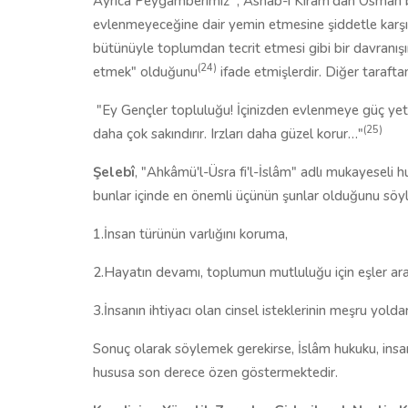
Ayrıca Peygamberimiz
, Ashab-ı Kiram'dan Osman 
evlenmeyeceğine dair yemin etmesine şiddetle karşı
bütünüyle toplumdan tecrit etmesi gibi bir davranış
(24)
etmek" olduğunu
ifade etmişlerdir. Diğer taraftan
"Ey Gençler topluluğu! İçinizden evlenmeye güç yeti
(25)
daha çok sakındırır. Irzları daha güzel korur…"
Şelebî
, "Ahkâmü'l-Üsra fi'l-İslâm" adlı mukayeseli 
bunlar içinde en önemli üçünün şunlar olduğunu söyl
1.İnsan türünün varlığını koruma,
2.Hayatın devamı, toplumun mutluluğu için eşler aras
3.İnsanın ihtiyacı olan cinsel isteklerinin meşru yolda
Sonuç olarak söylemek gerekirse, İslâm hukuku, insa
hususa son derece özen göstermektedir.