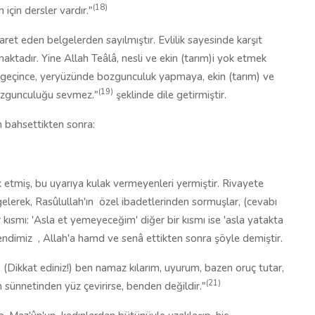
(18)
için dersler vardır."
şaret eden belgelerden sayılmıştır. Evlilik sayesinde karşıt
aktadır. Yine Allah Teâlâ, nesli ve ekin (tarım)i yok etmek
) geçince, yeryüzünde bozgunculuk yapmaya, ekin (tarım) ve
(19)
bozgunculuğu sevmez."
şeklinde dile getirmiştir.
n bahsettikten sonra:
vik etmiş, bu uyarıya kulak vermeyenleri yermiştir. Rivayete
elerek, Rasûlullah'ın
özel ibadetlerinden sormuşlar, (cevabı
r kısmı: 'Asla et yemeyeceğim' diğer bir kısmı ise 'asla yatakta
endimiz
, Allah'a hamd ve senâ ettikten sonra şöyle demiştir.
r. (Dikkat ediniz!) ben namaz kılarım, uyurum, bazen oruç tutar,
(21)
sünnetinden yüz çevirirse, benden değildir."