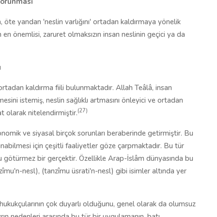
 Korunması
en, öte yandan 'neslin varlığını' ortadan kaldırmaya yönelik
 en önemlisi, zaruret olmaksızın insan neslinin geçici ya da
u
tadan kaldırma fiili bulunmaktadır. Allah Teâlâ, insan
mesini istemiş, neslin sağlıklı artmasını önleyici ve ortadan
(27)
t olarak nitelendirmiştir.
nomik ve siyasal birçok sorunları beraberinde getirmiştir. Bu
nabilmesi için çeşitli faaliyetler göze çarpmaktadır. Bu tür
su götürmez bir gerçektir. Özellikle Arap-İslâm dünyasında bu
zîmu'n-nesl), (tanzîmu üsrati'n-nesl) gibi isimler altında yer
 hukukçularının çok duyarlı olduğunu, genel olarak da olumsuz
vrın nedenleri arasında bu tür bir uygulamanın, batı