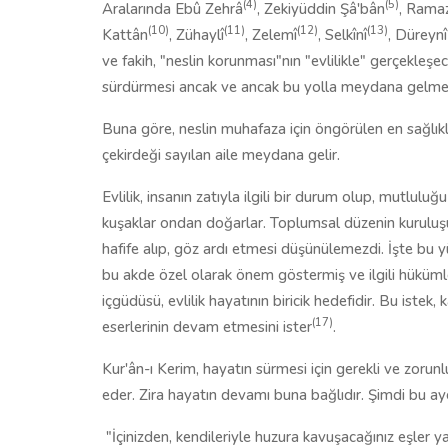
(4)
(5)
Aralarında Ebû Zehrâ
, Zekiyüddin Şâ'bân
, Ramaz
(10)
(11)
(12)
(13)
Kattân
, Zühaylî
, Zelemî
, Selkînî
, Düreynî
ve fakih, "neslin korunması"nın "evlilikle" gerçekleşec
sürdürmesi ancak ve ancak bu yolla meydana gelmek
Buna göre, neslin muhafaza için öngörülen en sağlıklı
çekirdeği sayılan aile meydana gelir.
Evlilik, insanın zatıyla ilgili bir durum olup, mutlul
kuşaklar ondan doğarlar. Toplumsal düzenin kuruluşun
hafife alıp, göz ardı etmesi düşünülemezdi. İşte bu 
bu akde özel olarak önem göstermiş ve ilgili hükümle
içgüdüsü, evlilik hayatının biricik hedefidir. Bu istek
(17)
eserlerinin devam etmesini ister
.
Kur'ân-ı Kerim, hayatın sürmesi için gerekli ve zorun
eder. Zira hayatın devamı buna bağlıdır. Şimdi bu aye
"İçinizden, kendileriyle huzura kavuşacağınız eşler