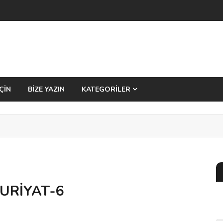
ÇİN
BİZE YAZIN
KATEGORİLER
URİYAT-6