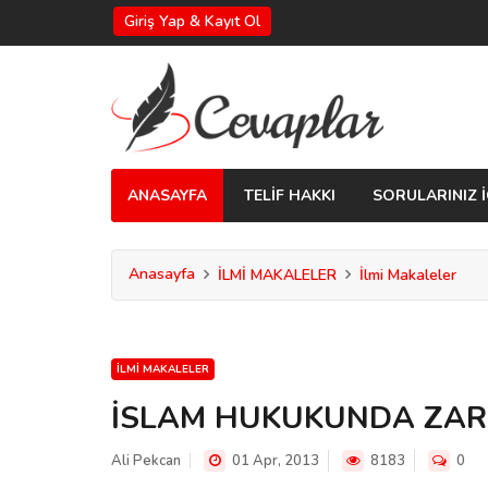
Giriş Yap & Kayıt Ol
ANASAYFA
TELİF HAKKI
SORULARINIZ İ
Anasayfa
İLMİ MAKALELER
İlmi Makaleler
İLMI MAKALELER
İSLAM HUKUKUNDA ZAR
Ali Pekcan
01 Apr, 2013
8183
0