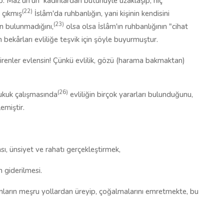
b. Maz'ûn'un
kadınlardan bütünüyle uzaklaşıp, hiç
(22)
 çıkmış
İslâm'da ruhbanlığın, yani kişinin kendisini
(23)
ın bulunmadığını,
olsa olsa İslâm'ın ruhbanlığının "cihat
 bekârları evliliğe teşvik için şöyle buyurmuştur.
renler evlensin! Çünkü evlilik, gözü (harama bakmaktan)
(26)
hukuk çalışmasında
evliliğin birçok yararları bulunduğunu,
emiştir.
ı, ünsiyet ve rahatı gerçekleştirmek,
n giderilmesi.
nların meşru yollardan üreyip, çoğalmalarını emretmekte, bu