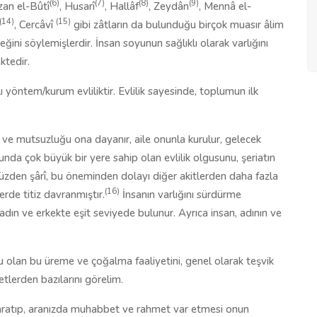
(6)
(7)
(8)
(9)
an el-Bûtî
, Husarî
, Hallâf
, Zeydân
, Mennâ el-
(14)
(15)
, Cercâvî
gibi zâtların da bulunduğu birçok muasır âlim
eğini söylemişlerdir. İnsan soyunun sağlıklı olarak varlığını
tedir.
 yöntem/kurum evliliktir. Evlilik sayesinde, toplumun ilk
uğu ve mutsuzluğu ona dayanır, aile onunla kurulur, gelecek
da çok büyük bir yere sahip olan evlilik olgusunu, şeriatın
yüzden şârî, bu öneminden dolayı diğer akitlerden daha fazla
(16)
rde titiz davranmıştır.
İnsanın varlığını sürdürme
, kadın ve erkekte eşit seviyede bulunur. Ayrıca insan, adının ve
lu olan bu üreme ve çoğalma faaliyetini, genel olarak teşvik
tlerden bazılarını görelim.
 yaratıp, aranızda muhabbet ve rahmet var etmesi onun