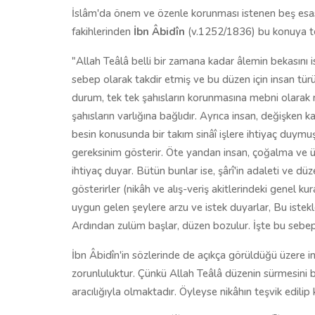
İslâm'da önem ve özenle korunması istenen beş esas
fakihlerinden
İbn Âbidîn
(v.1252/1836) bu konuya te
"Allah Teâlâ belli bir zamana kadar âlemin bekasını ist
sebep olarak takdir etmiş ve bu düzen için insan tür
durum, tek tek şahısların korunmasına mebni olarak
şahısların varlığına bağlıdır. Ayrıca insan, değişken k
besin konusunda bir takım sinâî işlere ihtiyaç duymu
gereksinim gösterir. Öte yandan insan, çoğalma ve ü
ihtiyaç duyar. Bütün bunlar ise, şârî'in adaleti ve düz
gösterirler (nikâh ve alış-veriş akitlerindeki genel kur
uygun gelen şeylere arzu ve istek duyarlar, Bu istekl
Ardından zulüm başlar, düzen bozulur. İşte bu sebepl
İbn Âbidîn'in sözlerinde de açıkça görüldüğü üzere in
zorunluluktur. Çünkü Allah Teâlâ düzenin sürmesini 
aracılığıyla olmaktadır. Öyleyse nikâhın teşvik edilip