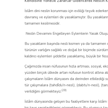
Kendisine Yönelik Zararlar Giderilerek Neslin
İslâm dini neslin korunması için evliliği teşvik ederk
davranış ve eylemleri de yasaklamıştır. Bu yasakların
tamamen kesilmesidir.
Neslin Devamını Engelleyen Eylemlerin Yasak Oluş
Bu yasakların başında nesli kısmen ya da tamamen or
türünün varlığını sağlıklı ve doğal bir biçimde sürdür
kaldırıcı eylemleri şiddetle yasaklamış, büyük bir fesa
Çağımızda insan nüfusunun hızla artması, sosyal, eko
yüzden birçok ülkede artan nüfusun kontrol altına alı
çalışmaların İslâm dünyasını da derinden etkilediği 
tür çalışmalara (tahdîdu'n-nesl), (dabtu'n-nesl), (tan
(28)
verildiğini görmekteyiz.
İslâm dünyasında gelişen bu faaliyetlere karşı İslâm
bir tavır sergilediklerini görmekteyiz. Bu olumsuz ta