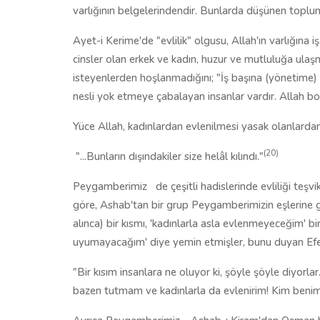
varlığının belgelerindendir. Bunlarda düşünen toplum 
Ayet-i Kerime'de "evlilik" olgusu, Allah'ın varlığına i
cinsler olan erkek ve kadın, huzur ve mutluluğa ulaşm
isteyenlerden hoşlanmadığını; "İş başına (yönetime
nesli yok etmeye çabalayan insanlar vardır. Allah 
Yüce Allah, kadınlardan evlenilmesi yasak olanlarda
(20)
"...Bunların dışındakiler size helâl kılındı."
Peygamberimiz
de çeşitli hadislerinde evliliği teş
göre, Ashab'tan bir grup Peygamberimizin eşlerine g
alınca) bir kısmı, 'kadınlarla asla evlenmeyeceğim' bi
uyumayacağım' diye yemin etmişler, bunu duyan Ef
"Bir kısım insanlara ne oluyor ki, şöyle şöyle diyorla
bazen tutmam ve kadınlarla da evlenirim! Kim benim 