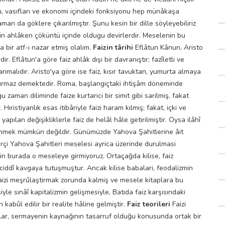
u, vasıfları ve ekonomi içindeki fonksiyonu hep münâkaşa
aman da göklere çıkarılmıştır. Şunu kesin bir dille söyleyebiliriz
rin ahlâken çöküntü içinde oldugu devirlerdir. Meselenin bu
bir atf-ı nazar etmiş olalım.
Faizin târihi
Eflâtun Kânun, Aristo
ır. Eflâtun'a göre faiz ahlâk dışı bir davranıştır; fazîletli ve
malıdır. Aristo'ya göre ise faiz, kısır tavuktan, yumurta almaya
oğurmaz demektedir. Roma, başlangiçtaki ihtişâm döneminde
u zaman diliminde faize kurtarici bir simit gibi sarilmiş, fakat
ıristiyanlık esas itibâriyle faizi haram kılmış; fakat, içki ve
pılan değişikliklerle faiz de helâl hâle getirilmiştir. Oysa ilâhî
ünmek mümkün değildir. Günümüzde Yahova Şahitlerine âit
erçi Yahova Şahitleri meselesi ayrica üzerinde durulmasi
in burada o meseleye girmiyoruz. Ortaçağda kilise, faiz
 ciddî kavgaya tutuşmuştur. Ancak kilise babalari, feodalizmin
 faizi meşrűlaştirmak zorunda kalmiş ve mesele kitaplara bu
iyle sınâî kapitalizmin gelişmesiyle, Batıda faiz karşısındaki
kabûl edilir bir realite hâline gelmiştir.
Faiz teorileri
Faizi
unlar, sermayenin kaynağının tasarruf olduğu konusunda ortak bir