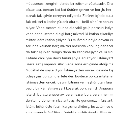
müessesesi zenginin elinde bir istismar vâsıtasıdır. Zi
bâzan asıl borcun kat kat üstüne çıkıyor ve borçlu her g
olarak faiz şöyle cereyan ediyordu: Zarűret içinde bulun
faiz miktari o kadar yüksek olurdu- belli bir süre sonun
aliyor. Vade tamam olunca alacakli gelip parasini istiy
vade daha isterse aldigi borç miktari iki katina çikarili
miktari dört katina çikiyor. Bu muâmele böyle devam edi
zorunda kalınan borç miktarı arasında korkunç denecek
da fakirleşirken zengin daha da zenginleşiyor ve iki s
Katâde câhiliyye devri faizini şöyle anlatıyor: İslâmiyet
üzere satış yapardı. Alıcı vade sona erdiğinde aldığı ma
Mücâhid de şöyle diyor: İslâmiyetten önceki devirde k
ödeyeyim, borcumu ertele der, böylece borcu ertelenirdi.
Islâmiyetten önceki devrin bilinen ve meşhűr olan faizi
belirli bir kâri almayi şart koşarak borç verirdi. Anapar
isterdi. Borçlu anaparayi veremezse, borç veren hem mühle
denilen o dönemin riba anlayışı ile günümüzün faiz anla
İslâm, bütünüyle faizin karşısına dikilmiş, bu zulüm ve 
kavramının İslâmî literatürdeki karşılığı ribadır. Riba A