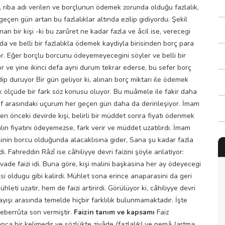
ra, riba adı verilen ve borçlunun ödemek zorunda olduğu fazlalık,
eçen gün artan bu fazlalıklar altında ezilip gidiyordu. Şekil
an bir kişi -ki bu zarűret ne kadar fazla ve âcil ise, verecegi
da ve belli bir fazlalıkla ödemek kaydiyla birisinden borç para
or. Eğer borçlu borcunu ödeyemeyecegini söyler ve belli bir
yor ve yine ikinci defa ayni durum tekrar ederse, bu sefer borç
p duruyor Bir gün geliyor ki, alınan borç miktarı ile ödemek
 ölçüde bir fark söz konusu oluyor. Bu muâmele ile fakir daha
ınıf arasındaki uçurum her geçen gün daha da derinleşiyor. İmam
ten önceki devirde kişi, belirli bir müddet sonra fiyatı ödenmek
lın fiyatını ödeyemezse, fark verir ve müddet uzatılırdı. İmam
işinin borcu olduğunda alacaklısına gider, Sana şu kadar fazla
 Fahreddin Râzî ise câhiliyye devri faizini şöyle anlatiyor:
 vade faizi idi. Buna göre, kişi malini başkasina her ay ödeyecegi
asi oldugu gibi kalirdi. Mühlet sona erince anaparasini da geri
ti uzatir, hem de faizi artirirdi. Görülüyor ki, câhiliyye devri
yışı arasında temelde hiçbir farklılık bulunmamaktadır. İşte
ceberrûta son vermiştir.
Faizin tanım ve kapsamı
Faiz
rapça bir kelimedir ve sözlükte ziyâde (fazlalık) ve nemâ (artma,