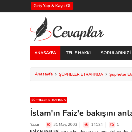
Giriş Yap & Kayıt Ol
ANASAYFA
TELİF HAKKI
SORULARINIZ İ
Anasayfa
ŞÜPHELER ETRAFINDA
Şüpheler Et
ŞÜPHELER ETRAFINDA
İslam'ın Faiz'e bakışını anl
Yazar
31 May, 2003
14124
1
FAİZ MESELESİ
Faiz, iktisadın en eski meselelerinden bi