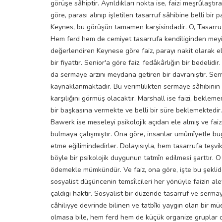
görüşe sâhiptir. Ayrıldıkları nokta ise, faizi meşrûlaşt
göre, parası alınıp işletilen tasarruf sâhibine belli bir p
Keynes, bu görüşün tamamen karşisindadir. O, Tasarruf
Hem ferd hem de cemiyet tasarrufa kendiliginden meyil
değerlendiren Keynese göre faiz, parayı nakit olarak e
bir fiyattır. Senior'a göre faiz, fedâkârlığın bir bedeli
da sermaye arzını meydana getiren bir davranıştır. Se
kaynaklanmaktadır. Bu verimlilikten sermaye sâhibinin 
karşılığını görmüş olacaktır. Marshall ise faizi, beklem
bir başkasına vermekte ve belli bir süre beklemektedir.
Bawerk ise meseleyi psikolojik açıdan ele almış ve fai
bulmaya çalışmıştır. Ona göre, insanlar umûmîyetle bug
etme eğilimindedirler. Dolayısıyla, hem tasarrufa teşvi
böyle bir psikolojik duygunun tatmîn edilmesi şarttır. 
ödemekle mümkündür. Ve faiz, ona göre, işte bu şekli
sosyalist düşüncenin temsîlcileri her yönüyle faizin al
çaldigi haktir. Sosyalist bir düzende tasarruf ve serma
câhiliyye devrinde bilinen ve tatbîki yaygın olan bir
olmasa bile, hem ferd hem de küçük organize gruplar ola