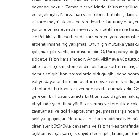
dayanağı yoktur. Zamanın seyri içinde, faizin meşrûluğ
edilegelmiştir. Kimi zaman yerin dibine batırılmış, kimi z
ki, faize meşrűluk kazandiran devirler, bütünüyle beşe
yönüne temas etmeden evvel onun târihî seyrine kısaca 
ise Politika adlı eserlerinde faizi yerden yere vurmuşlard
erdemli insana hiç yakışmaz. Onun için mutlaka yasaklan
çalışmak gibi yanlış bir düşüncedir. O, Para parayı d
şiddetle faizin karşisindadir. Ancak yikilmaya yüz tuttug
dibe dogru çökmekten kendini bir türlü kurtaramamiştir. H
domuz eti gibi bazı haramlarda olduğu gibi, daha sonra ya
vahye dayanan bir dinin bunlara cevaz vermesini düş
kitaplar da bu konular üzerinde israrla durmaktadir. G
gereken bir husus olmakla birlikte, sözü dagitmamak iç
aleyhinde şiddetli beyânâtlar vermiş ve tefecilikle çok
zayiflamasi ve ticârî kapitalizmin gelişmesi karşisinda
şekliyle geçmiştir. Menfaat dine tercih edilmiştir. Husűs
direnişler bütünüyle gevşemiş ve faiz herkes tarafından 
açıklamaya çalışan çok sayıda teori geliştirilmiştir. B