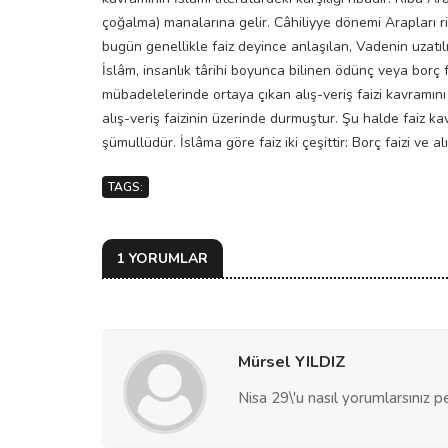
çoğalma) manalarına gelir. Câhiliyye dönemi Arapları ri
bugün genellikle faiz deyince anlaşılan, Vadenin uzatı
İslâm, insanlık târihi boyunca bilinen ödünç veya borç 
mübadelelerinde ortaya çıkan alış-veriş faizi kavramını ek
alış-veriş faizinin üzerinde durmuştur. Şu halde faiz 
şümullüdür. İslâma göre faiz iki çeşittir: Borç faizi ve
TAGS:
1 YORUMLAR
Mürsel YILDIZ
Nisa 29\'u nasıl yorumlarsınız 