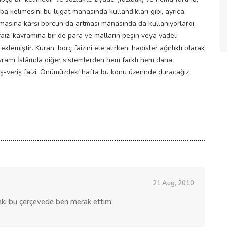
ba kelimesini bu lügat manasında kullandıkları gibi, ayrıca,
lmasına karşı borcun da artması manasında da kullanıyorlardı.
faizi kavramına bir de para ve malların peşin veya vadeli
lemiştir. Kuran, borç faizini ele alırken, hadîsler ağırlıklı olarak
kavramı İslâmda diğer sistemlerden hem farklı hem daha
 alış-veriş faizi. Önümüzdeki hafta bu konu üzerinde duracağız.
21 Aug, 2010
peki bu çerçevede ben merak ettim.