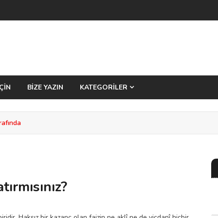
ÇİN
BİZE YAZIN
KATEGORİLER
rafında
atırmısınız?
ridir. Haksız bir kazanç olan faizin ne aklî ne de vicdanî hiçbir