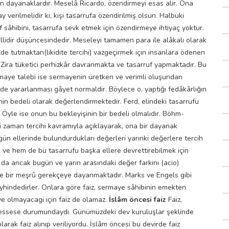
ıran dayanaklardır. Meselâ Ricardo, özendirmeyi esas alır. Ona
ay verilmelidir ki, kişi tasarrufa özendirilmiş olsun. Halbuki
 sâhibini, tasarrufa sevk etmek için özendirmeye ihtiyaç yoktur.
lidir düşüncesindedir. Meseleyi tamamen para ile alâkalı olarak
lde tutmaktan(likidite tercihi) vazgeçirmek için insanlara ödenen
dir. Zira tüketici perhizkâr davranmakta ve tasarruf yapmaktadır. Bu
rmaye talebi ise sermayenin üretken ve verimli oluşundan
de yararlanması gâyet normaldir. Böylece o, yaptığı fedâkârlığın
enin bedeli olarak değerlendirmektedir. Ferd, elindeki tasarrufu
 Öyle ise onun bu bekleyişinin bir bedeli olmalıdır. Böhm-
zi zaman tercihi kavramıyla açıklayarak, ona bir dayanak
ün ellerinde bulundurdukları değerleri yarınki değerlere tercih
k ve hem de bu tasarrufu başka ellere devrettirebilmek için
O da ancak bugün ve yarın arasındaki değer farkını (acio)
de bir meşrû gerekçeye dayanmaktadır. Marks ve Engels gibi
eyhindedirler. Onlara göre faiz, sermaye sâhibinin emekten
ye olmayacagi için faiz de olamaz.
İslâm öncesi faiz
Faiz,
 müessese durumundaydı. Günümüzdeki dev kuruluşlar şeklinde
rak faiz alınıp veriliyordu. İslâm öncesi bu devirde faiz