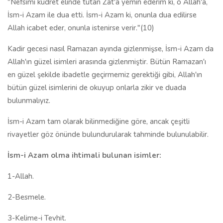
"Nefsimi kudret elinde tutan Zat'a yemin ederim ki, o Allah'a,
İsm-i Azam ile dua etti. İsm-i Azam ki, onunla dua edilirse
Allah icabet eder, onunla istenirse verir."(10)
Kadir gecesi nasıl Ramazan ayında gizlenmişse, İsm-i Azam da
Allah'ın güzel isimleri arasında gizlenmiştir. Bütün Ramazan'ı
en güzel şekilde ibadetle geçirmemiz gerektiği gibi, Allah'ın
bütün güzel isimlerini de okuyup onlarla zikir ve duada
bulunmalıyız.
İsm-i Azam tam olarak bilinmediğine göre, ancak çeşitli
rivayetler göz önünde bulundurularak tahminde bulunulabilir.
İsm-i Azam olma ihtimali bulunan isimler:
1-Allah.
2-Besmele.
3-Kelime-i Tevhit.