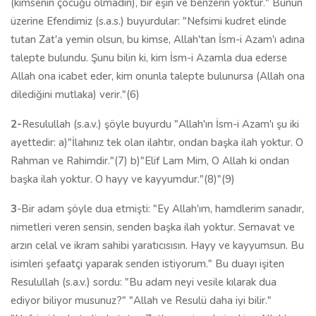
(kimsenin çocuğu olmadın), bir eşin ve benzerin yoktur." Bunun
üzerine Efendimiz (s.a.s.) buyurdular: "Nefsimi kudret elinde
tutan Zat'a yemin olsun, bu kimse, Allah'tan İsm-i Azam'ı adına
talepte bulundu. Şunu bilin ki, kim İsm-i Azamla dua ederse
Allah ona icabet eder, kim onunla talepte bulunursa (Allah ona
dilediğini mutlaka) verir."(6)
2-
Resulullah (s.a.v.) şöyle buyurdu "Allah'ın İsm-i Azam'ı şu iki
ayettedir: a)"İlahınız tek olan ilahtır, ondan başka ilah yoktur. O
Rahman ve Rahimdir."(7) b)"Elif Lam Mim, O Allah ki ondan
başka ilah yoktur. O hayy ve kayyumdur."(8)"(9)
3
-Bir adam şöyle dua etmişti: "Ey Allah'ım, hamdlerim sanadır,
nimetleri veren sensin, senden başka ilah yoktur. Semavat ve
arzın celal ve ikram sahibi yaratıcısısın. Hayy ve kayyumsun. Bu
isimleri şefaatçi yaparak senden istiyorum." Bu duayı işiten
Resulullah (s.a.v.) sordu: "Bu adam neyi vesile kılarak dua
ediyor biliyor musunuz?" "Allah ve Resulü daha iyi bilir."