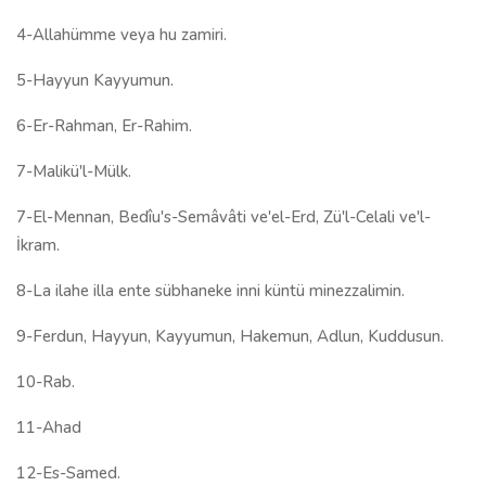
4-Allahümme veya hu zamiri.
5-Hayyun Kayyumun.
6-Er-Rahman, Er-Rahim.
7-Malikü'l-Mülk.
7-El-Mennan, Bedîu's-Semâvâti ve'el-Erd, Zü'l-Celali ve'l-
İkram.
8-La ilahe illa ente sübhaneke inni küntü minezzalimin.
9-Ferdun, Hayyun, Kayyumun, Hakemun, Adlun, Kuddusun.
10-Rab.
11-Ahad
12-Es-Samed.