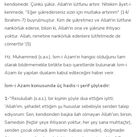
kendisinedir. Çünkü şükür, Allah'ın lütfunu artırır. Nitekim âyet-i
kerimede, "Eğer şükrederseniz sizin için mutlaka artırırım" (14/
İbrahim-7) buyrulmuştur. Kim de şükretmez ve Allah'ın lütfune
nankörlük ederse, bilsin ki, Allah'ın ona ve şükrüne ih­tiyacı
yoktur. Allah, nimetine nankörlük edenlere lütfetmede de
cömerttir.'(5)
Hz. Muhammed (s.a.v.), İsm-i Azam'ın hangisi olduğunu tam
olarak bildirmemekle birlikte bazı işaretlerde bulunarak İsm-i
Azam ile yapılan duaların kabul edileceğini haber verir.
İsm-i Azam konusunda üç hadis-i şerif şöyledir:
1-
"Resulullah (s.a.s.), bir kişinin şöyle dua ettiğini işitti:
'Allah'ım, şehadet ettiğim şu hususlar sebebiyle senden talep
ediyorum: Sen, kendisinden başka ilah olmayan Allah'sın, birsin,
Samedsin (hiçbir şeye ihtiyacın yoktur, her şey sana muhtaçtır),
senden çocuk olmadı (kimsenin babası olmadın), doğmadın