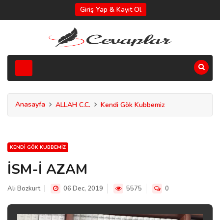
Giriş Yap & Kayıt Ol
Anasayfa
ALLAH C.C.
Kendi Gök Kubbemiz
KENDI GÖK KUBBEMIZ
İSM-İ AZAM
Ali Bozkurt
06 Dec, 2019
5575
0