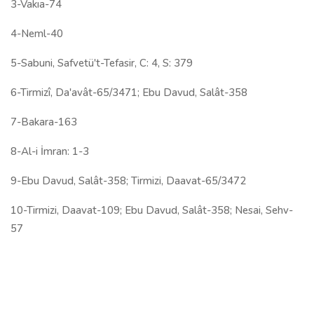
3-Vakıa-74
4-Neml-40
5-Sabuni, Safvetü't-Tefasir, C: 4, S: 379
6-Tirmizî, Da'avât-65/3471; Ebu Davud, Salât-358
7-Bakara-163
8-Al-i İmran: 1-3
9-Ebu Davud, Salât-358; Tirmizi, Daavat-65/3472
10-Tirmizi, Daavat-109; Ebu Davud, Salât-358; Nesai, Sehv-
57