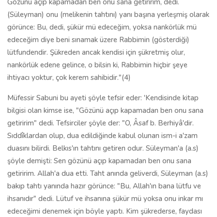
Gözünü açıp kapamadan ben onu sana getiririm, dedi.
(Süleyman) onu (melikenin tahtını) yanı başına yerleşmiş olarak
görünce: Bu, dedi, şükür mü edeceğim, yoksa nankörlük mü
edeceğim diye beni sınamak üzere Rabbimin (gösterdiği)
lütfundendir. Şükreden ancak kendisi için şükretmiş olur,
nankörlük edene gelince, o bilsin ki, Rabbimin hiçbir şeye
ihtiyacı yoktur, çok kerem sahibidir."(4)
Müfessir Sabuni bu ayeti şöyle tefsir eder: 'Kendisinde kitap
bilgisi olan kimse ise, "Gözünü açıp kapamadan ben onu sana
getiririm" dedi. Tefsirciler şöyle der: "O, Âsaf b. Berhiyâ'dir.
Sıddîklardan olup, dua edildiğinde kabul olunan ism-i a'zam
duasını bilirdi. Belkıs'ın tahtını getiren odur. Süleyman'a (a.s)
şöyle demişti: Sen gözünü açıp kapamadan ben onu sana
getiririm. Allah'a dua etti. Taht anında geliverdi, Süleyman (a.s)
bakıp tahtı yanında hazır görünce: "Bu, Allah'ın bana lütfu ve
ihsanıdır" dedi. Lütuf ve ihsanına şükür mü yoksa onu inkar mı
edeceğimi denemek için böyle yaptı. Kim şükrederse, faydası