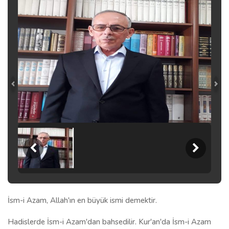
İsm-i Azam, Allah'ın en büyük ismi demektir.
Hadislerde İsm-i Azam'dan bahsedilir. Kur'an'da İsm-i Azam