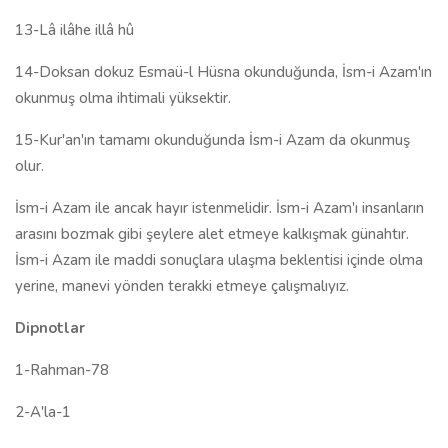
13-Lâ ilâhe illâ hû
14-Doksan dokuz Esmaü-l Hüsna okunduğunda, İsm-i Azam'ın
okunmuş olma ihtimali yüksektir.
15-Kur'an'ın tamamı okunduğunda İsm-i Azam da okunmuş
olur.
İsm-i Azam ile ancak hayır istenmelidir. İsm-i Azam'ı insanların
arasını bozmak gibi şeylere alet etmeye kalkışmak günahtır.
İsm-i Azam ile maddi sonuçlara ulaşma beklentisi içinde olma
yerine, manevi yönden terakki etmeye çalışmalıyız.
Dipnotlar
1-Rahman-78
2-A'la-1