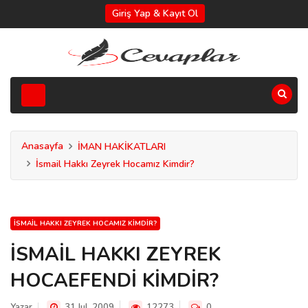
Giriş Yap & Kayıt Ol
Anasayfa
İMAN HAKİKATLARI
İsmail Hakkı Zeyrek Hocamız Kimdir?
İSMAIL HAKKI ZEYREK HOCAMIZ KIMDIR?
İSMAİL HAKKI ZEYREK
HOCAEFENDİ KİMDİR?
Yazar
31 Jul, 2009
12273
0