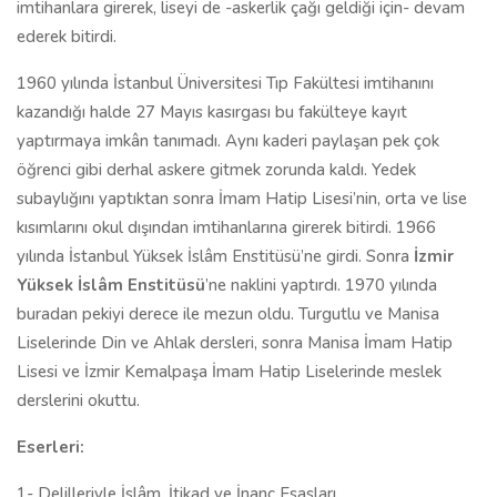
imtihanlara girerek, liseyi de -askerlik çağı geldiği için- devam
ederek bitirdi.
1960 yılında İstanbul Üniversitesi Tıp Fakültesi imtihanını
kazandığı halde 27 Mayıs kasırgası bu fakülteye kayıt
yaptırmaya imkân tanımadı. Aynı kaderi paylaşan pek çok
öğrenci gibi derhal askere gitmek zorunda kaldı. Yedek
subaylığını yaptıktan sonra İmam Hatip Lisesi’nin, orta ve lise
kısımlarını okul dışından imtihanlarına girerek bitirdi. 1966
yılında İstanbul Yüksek İslâm Enstitüsü’ne girdi. Sonra
İzmir
Yüksek İslâm Enstitüsü
’ne naklini yaptırdı. 1970 yılında
buradan pekiyi derece ile mezun oldu. Turgutlu ve Manisa
Liselerinde Din ve Ahlak dersleri, sonra Manisa İmam Hatip
Lisesi ve İzmir Kemalpaşa İmam Hatip Liselerinde meslek
derslerini okuttu.
Eserleri:
1- Delilleriyle İslâm, İtikad ve İnanç Esasları,