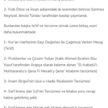
2- Fizik Ötesi ve İnsan adlarındaki iki eserinden birincisi Sönmez
Neşriyat, ikincisi Türdav tarafından basılıp yayınlandı.
Bunlardan başka te’lif ve tercüme olmak üzere birkaç eseri
daha bulunmaktadır.
1- Kur’an Harflerinin Sayı Değerleri İle Çağımıza Verilen Mesaj
(Te’lif)
2- Problemler ve Çözüm Yolları (Iraklı Ahmed İbrahim Ebu
Yusuf tarafından Arapça olarak kaleme alınan “El-İcabatü’l-
Muhtasaratu’s-Şeria Fi Mesaili’ş-Şeria” kitabının tercümesi)
3- İmam Birgivî’nin Usul-u Hadis Risalesinin Tercümesi
4- Sarf ilmine dair İzzî’nin Tercümesi ve kitabın soru cevap
haline getirilmiş şekli
5- Sarf ilmine dair Merah adlı kitabın dipnotlar ilavesiyle