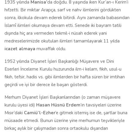
1935 yılında
Manisa’
da doğdu. 8 yaşında iken Kur’an-ı Kerim’i
hıfzetti. Bir miktar Arapça, sarf ve nahv ilimlerini gördükten
sonra, ilkokula devam ederek bitirdi. Aynı zamanda babasından
İslamî ilimleri okumaya devam etti. Senede iki bayram tatili
dışında hiç ara vermeden tekmil-i nüsah ederek yani
medreselerimizde okutulan ilimleri tamamlayarak 11 yılda
icazet almaya
muvaffak oldu.
1952 yılında Diyanet İşleri Başkanlığı Müşavere ve Dini
Eserleri İnceleme Kurulu huzurunda ilm-i kelam, fıkıh, usul-u
fıkıh, tefsir, hadis vs. gibi ilimlerden bir hafta süren bir imtihan
geçirdi ve iyi bir derece ile başarı gösterdi.
Merhum Diyanet İşleri Başkanlarından (o zaman müşavere
kurulu üyesi idi)
Hasan Hüsnü Erdem
’in tavsiyeleri üzerine
Mısır’daki
Camiü’l-Ezher
’e gitmek istemiş ise de, şartlar buna
müsaade etmedi. Bunun üzerine yine merhumun teşvikleriyle
birkaç aylık bir çalışmadan sonra ortaokulu dışarıdan