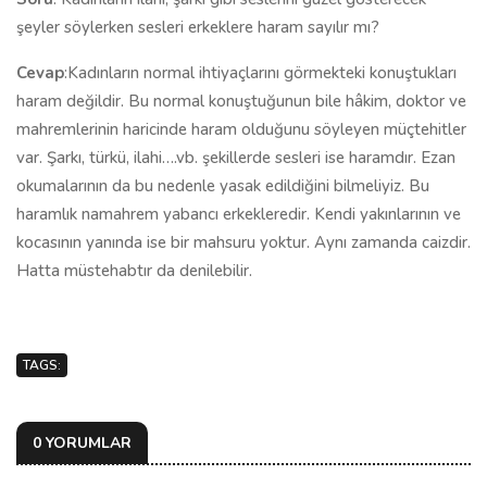
şeyler söylerken sesleri erkeklere haram sayılır mı?
Cevap
:Kadınların normal ihtiyaçlarını görmekteki konuştukları
haram değildir. Bu normal konuştuğunun bile hâkim, doktor ve
mahremlerinin haricinde haram olduğunu söyleyen müçtehitler
var. Şarkı, türkü, ilahi….vb. şekillerde sesleri ise haramdır. Ezan
okumalarının da bu nedenle yasak edildiğini bilmeliyiz. Bu
haramlık namahrem yabancı erkekleredir. Kendi yakınlarının ve
kocasının yanında ise bir mahsuru yoktur. Aynı zamanda caizdir.
Hatta müstehabtır da denilebilir.
TAGS:
0 YORUMLAR