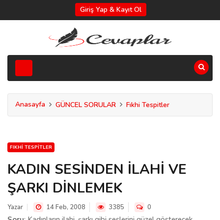
Giriş Yap & Kayıt Ol
Anasayfa
GÜNCEL SORULAR
Fıkhi Tespitler
FIKHI TESPITLER
KADIN SESİNDEN İLAHİ VE
ŞARKI DİNLEMEK
Yazar
14 Feb, 2008
3385
0
Soru
: Kadınların ilahi, şarkı gibi seslerini güzel gösterecek