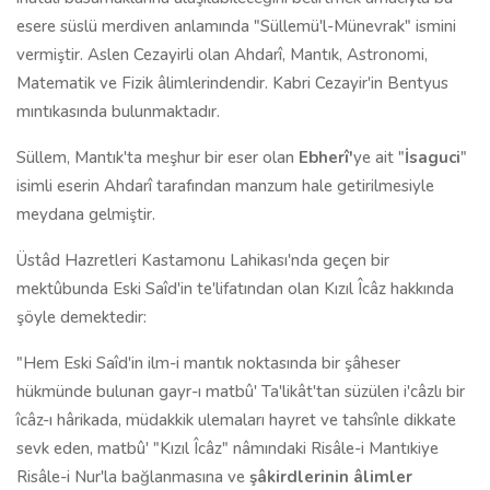
esere süslü merdiven anlamında "Süllemü'l-Münevrak" ismini
vermiştir. Aslen Cezayirli olan Ahdarî, Mantık, Astronomi,
Matematik ve Fizik âlimlerindendir. Kabri Cezayir'in Bentyus
mıntıkasında bulunmaktadır.
Süllem, Mantık'ta meşhur bir eser olan
Ebherî'
ye ait "
İsaguci
"
isimli eserin Ahdarî tarafından manzum hale getirilmesiyle
meydana gelmiştir.
Üstâd Hazretleri Kastamonu Lahikası'nda geçen bir
mektûbunda Eski Saîd'in te'lifatından olan Kızıl Îcâz hakkında
şöyle demektedir:
"Hem Eski Saîd'in ilm-i mantık noktasında bir şâheser
hükmünde bulunan gayr-ı matbû' Ta'likât'tan süzülen i'câzlı bir
îcâz-ı hârikada, müdakkik ulemaları hayret ve tahsînle dikkate
sevk eden, matbû' "Kızıl Îcâz" nâmındaki Risâle-i Mantıkiye
Risâle-i Nur'la bağlanmasına ve
şâkirdlerinin âlimler