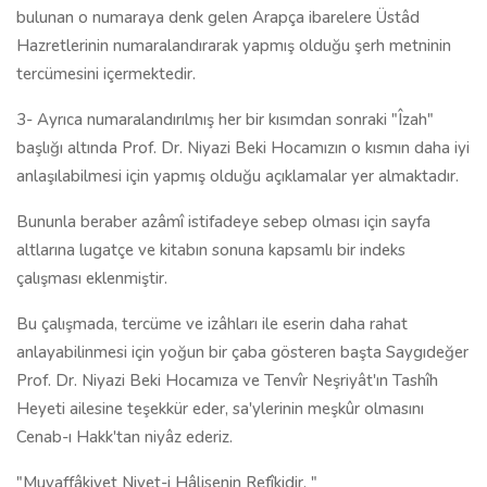
bulunan o numaraya denk gelen Arapça ibarelere Üstâd
Hazretlerinin numaralandırarak yapmış olduğu şerh metninin
tercümesini içermektedir.
3- Ayrıca numaralandırılmış her bir kısımdan sonraki "Îzah"
başlığı altında Prof. Dr. Niyazi Beki Hocamızın o kısmın daha iyi
anlaşılabilmesi için yapmış olduğu açıklamalar yer almaktadır.
Bununla beraber azâmî istifadeye sebep olması için sayfa
altlarına lugatçe ve kitabın sonuna kapsamlı bir indeks
çalışması eklenmiştir.
Bu çalışmada, tercüme ve izâhları ile eserin daha rahat
anlayabilinmesi için yoğun bir çaba gösteren başta Saygıdeğer
Prof. Dr. Niyazi Beki Hocamıza ve Tenvîr Neşriyât'ın Tashîh
Heyeti ailesine teşekkür eder, sa'ylerinin meşkûr olmasını
Cenab-ı Hakk'tan niyâz ederiz.
"Muvaffâkiyet Niyet-i Hâlisenin Refîkidir. "