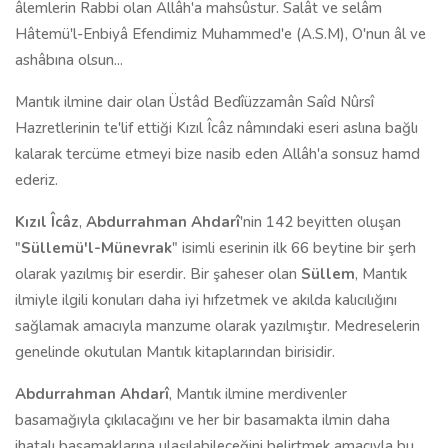
âlemlerin Rabbi olan Allâh'a mahsûstur. Salât ve selâm
Hâtemü'l-Enbiyâ Efendimiz Muhammed'e (A.S.M), O'nun âl ve
ashâbına olsun...
Mantık ilmine dair olan Üstâd Bedîüzzamân Saîd Nûrsî
Hazretlerinin te'lif ettiği Kızıl Îcâz nâmındaki eseri aslına bağlı
kalarak tercüme etmeyi bize nasib eden Allâh'a sonsuz hamd
ederiz.
Kızıl Îcâz
,
Abdurrahman Ahdarî
'nin 142 beyitten oluşan
"
Süllemü'l-Münevrak
" isimli eserinin ilk 66 beytine bir şerh
olarak yazılmış bir eserdir. Bir şaheser olan
Süllem
, Mantık
ilmiyle ilgili konuları daha iyi hıfzetmek ve akılda kalıcılığını
sağlamak amacıyla manzume olarak yazılmıştır. Medreselerin
genelinde okutulan Mantık kitaplarından birisidir.
Abdurrahman Ahdarî
, Mantık ilmine merdivenler
basamağıyla çıkılacağını ve her bir basamakta ilmin daha
ihatalı basamaklarına ulaşılabileceğini belirtmek amacıyla bu