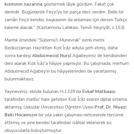
kısmının nazarına
göstermek lâyık gördüm. Fakat çok
derindir. Bugünlerde Feyzi'ye bir parça ders verdim. Belki bir
zamân Feyzi kendisi, başkasının da anlaması için dersini Türkçe
kaleme alacak." (Kastamonu Lahikası, Tenvîr Neşriyât, s.153)
Mantık ilmindeki "Süllemü'l-Münevrak" isimli metni
Bediüzzaman Hazretleri Kızıl Îcâz adıyla şerh etmiş, daha
sonra kardeşi
Abdülmecid Nursî
Ağabeyimiz de kendisinden
ders alarak Kızıl Îcâz'a hâşiye yapmıştır. Bu çalışmada, merhum
Abdulmecid Ağabey'in bu hâşiyelerinden de yararlanmış
bulunmaktayız.
Yayınevimiz, elinde bulunan H.1339'da
Evkaf Matbaası
tarafından matbu' hale getirilen Kızıl Îcâz eserini dijital ortama
aktarmış, Üsküdar Üniversitesi Öğretim Üyesi
Prof. Dr. Niyazi
Beki Hocamızın
bir yıla yakın çalışması neticesinde tercüme
ettirmiş ve yine kendisi tarafından izâhlar eklenerek siz
okuyucularla buluşturmuştur.