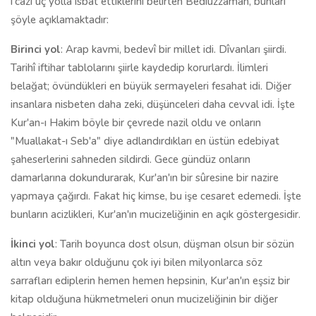
i'cazı üç yolla isbat ettiklerini belirten Bediüzzaman, bunları
şöyle açıklamaktadır:
Birinci yol
: Arap kavmi, bedevî bir millet idi. Dîvanları şiirdi.
Tarihî iftihar tablolarını şiirle kaydedip korurlardı. İlimleri
belağat; övündükleri en büyük sermayeleri fesahat idi. Diğer
insanlara nisbeten daha zeki, düşünceleri daha cevval idi. İşte
Kur'an-ı Hakim böyle bir çevrede nazil oldu ve onların
"Muallakat-ı Seb'a" diye adlandırdıkları en üstün edebiyat
şaheserlerini sahneden sildirdi. Gece gündüz onların
damarlarına dokundurarak, Kur'an'ın bir sûresine bir nazire
yapmaya çağırdı. Fakat hiç kimse, bu işe cesaret edemedi. İşte
bunların acizlikleri, Kur'an'ın mucizeliğinin en açık göstergesidir.
İkinci yol
: Tarih boyunca dost olsun, düşman olsun bir sözün
altın veya bakır olduğunu çok iyi bilen milyonlarca söz
sarrafları ediplerin hemen hemen hepsinin, Kur'an'ın eşsiz bir
kitap olduğuna hükmetmeleri onun mucizeliğinin bir diğer