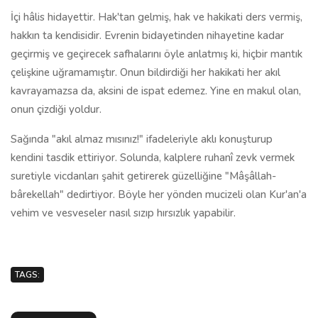
İçi hâlis hidayettir. Hak'tan gelmiş, hak ve hakikati ders vermiş,
hakkın ta kendisidir. Evrenin bidayetinden nihayetine kadar
geçirmiş ve geçirecek safhalarını öyle anlatmış ki, hiçbir mantık
çelişkine uğramamıştır. Onun bildirdiği her hakikati her akıl
kavrayamazsa da, aksini de ispat edemez. Yine en makul olan,
onun çizdiği yoldur.
Sağında "akıl almaz mısınız!" ifadeleriyle aklı konuşturup
kendini tasdik ettiriyor. Solunda, kalplere ruhanî zevk vermek
suretiyle vicdanları şahit getirerek güzelliğine "Mâşâllah-
bârekellah" dedirtiyor. Böyle her yönden mucizeli olan Kur'an'a
vehim ve vesveseler nasıl sızıp hırsızlık yapabilir.
TAGS: