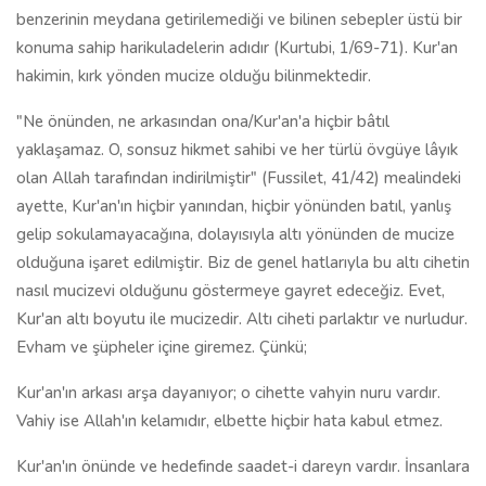
benzerinin meydana getirilemediği ve bilinen sebepler üstü bir
konuma sahip harikuladelerin adıdır (Kurtubi, 1/69-71). Kur'an
hakimin, kırk yönden mucize olduğu bilinmektedir.
"Ne önünden, ne arkasından ona/Kur'an'a hiçbir bâtıl
yaklaşamaz. O, sonsuz hikmet sahibi ve her türlü övgüye lâyık
olan Allah tarafından indirilmiştir" (Fussilet, 41/42) mealindeki
ayette, Kur'an'ın hiçbir yanından, hiçbir yönünden batıl, yanlış
gelip sokulamayacağına, dolayısıyla altı yönünden de mucize
olduğuna işaret edilmiştir. Biz de genel hatlarıyla bu altı cihetin
nasıl mucizevi olduğunu göstermeye gayret edeceğiz. Evet,
Kur'an altı boyutu ile mucizedir. Altı ciheti parlaktır ve nurludur.
Evham ve şüpheler içine giremez. Çünkü;
Kur'an'ın arkası arşa dayanıyor; o cihette vahyin nuru vardır.
Vahiy ise Allah'ın kelamıdır, elbette hiçbir hata kabul etmez.
Kur'an'ın önünde ve hedefinde saadet-i dareyn vardır. İnsanlara