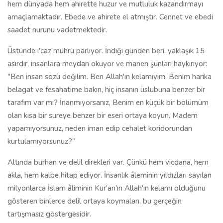
hem dünyada hem ahirette huzur ve mutluluk kazandırmayı
amaçlamaktadır. Ebede ve ahirete el atmıştır. Cennet ve ebedi
saadet nurunu vadetmektedir.
Üstünde i'caz mührü parlıyor. İndiği günden beri, yaklaşık 15
asırdır, insanlara meydan okuyor ve manen şunları haykırıyor:
"Ben insan sözü değilim. Ben Allah'ın kelamıyım. Benim harika
belagat ve fesahatime bakın, hiç insanın üslubuna benzer bir
tarafım var mı? İnanmıyorsanız, Benim en küçük bir bölümüm
olan kısa bir sureye benzer bir eseri ortaya koyun. Madem
yapamıyorsunuz, neden iman edip cehalet koridorundan
kurtulamıyorsunuz?"
Altında burhan ve delil direkleri var. Çünkü hem vicdana, hem
akla, hem kalbe hitap ediyor. İnsanlık âleminin yıldızları sayılan
milyonlarca İslam âliminin Kur'an'ın Allah'ın kelamı olduğunu
gösteren binlerce delil ortaya koymaları, bu gerçeğin
tartışmasız göstergesidir.