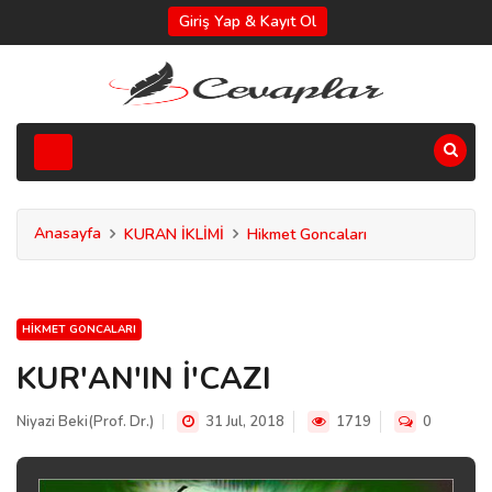
Giriş Yap & Kayıt Ol
Anasayfa
KURAN İKLİMİ
Hikmet Goncaları
HIKMET GONCALARI
KUR'AN'IN İ'CAZI
Niyazi Beki(Prof. Dr.)
31 Jul, 2018
1719
0