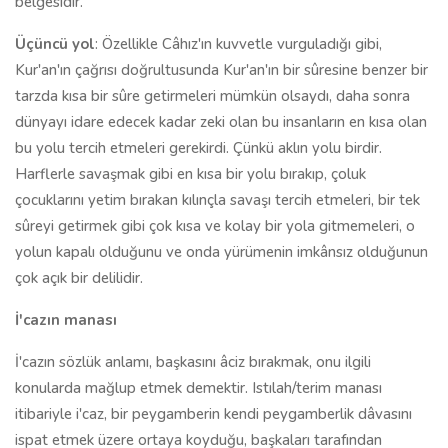
belgesidir.
Üçüncü yol
: Özellikle Câhız'ın kuvvetle vurguladığı gibi,
Kur'an'ın çağrısı doğrultusunda Kur'an'ın bir sûresine benzer bir
tarzda kısa bir sûre getirmeleri mümkün olsaydı, daha sonra
dünyayı idare edecek kadar zeki olan bu insanların en kısa olan
bu yolu tercih etmeleri gerekirdi. Çünkü aklın yolu birdir.
Harflerle savaşmak gibi en kısa bir yolu bırakıp, çoluk
çocuklarını yetim bırakan kılınçla savaşı tercih etmeleri, bir tek
sûreyi getirmek gibi çok kısa ve kolay bir yola gitmemeleri, o
yolun kapalı olduğunu ve onda yürümenin imkânsız olduğunun
çok açık bir delilidir.
İ'cazın manası
İ'cazın sözlük anlamı, başkasını âciz bırakmak, onu ilgili
konularda mağlup etmek demektir. Istılah/terim manası
itibariyle i'caz, bir peygamberin kendi peygamberlik dâvasını
ispat etmek üzere ortaya koyduğu, başkaları tarafından