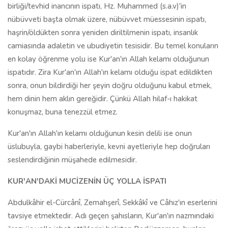
birliği/tevhid inancının ispatı, Hz. Muhammed (s.a.v)'in
nübüvveti başta olmak üzere, nübüvvet müessesinin ispatı,
haşrin/öldükten sonra yeniden diriltilmenin ispatı, insanlık
camiasında adaletin ve ubudiyetin tesisidir. Bu temel konuların
en kolay öğrenme yolu ise Kur'an'ın Allah kelamı olduğunun
ispatıdır. Zira Kur'an'ın Allah'ın kelamı olduğu ispat edildikten
sonra, onun bildirdiği her şeyin doğru olduğunu kabul etmek,
hem dinin hem aklın gereğidir. Çünkü Allah hilaf-ı hakikat
konuşmaz, buna tenezzül etmez.
Kur'an'ın Allah'ın kelamı olduğunun kesin delili ise onun
üslubuyla, gaybi haberleriyle, kevni ayetleriyle hep doğruları
seslendirdiğinin müşahede edilmesidir.
KUR'AN'DAKİ MUCİZENİN ÜÇ YOLLA İSPATI
Abdulkâhir el-Cürcânî, Zemahşerî, Sekkâkî ve Câhız'ın eserlerini
tavsiye etmektedir. Adı geçen şahısların, Kur'an'ın nazmındaki