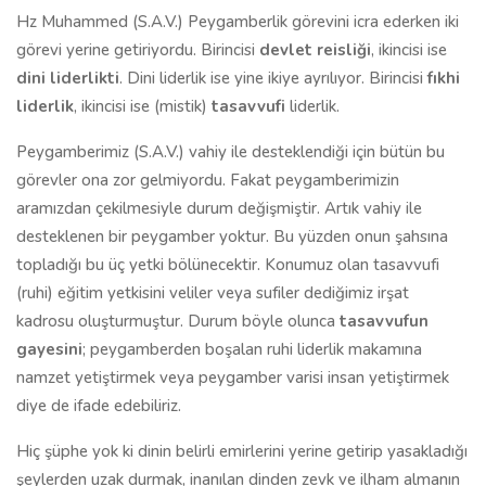
Hz Muhammed (S.A.V.) Peygamberlik görevini icra ederken iki
görevi yerine getiriyordu. Birincisi
devlet reisliği
, ikincisi ise
dini liderlikti
. Dini liderlik ise yine ikiye ayrılıyor. Birincisi
fıkhi
liderlik
, ikincisi ise (mistik)
tasavvufi
liderlik.
Peygamberimiz (S.A.V.) vahiy ile desteklendiği için bütün bu
görevler ona zor gelmiyordu. Fakat peygamberimizin
aramızdan çekilmesiyle durum değişmiştir. Artık vahiy ile
desteklenen bir peygamber yoktur. Bu yüzden onun şahsına
topladığı bu üç yetki bölünecektir. Konumuz olan tasavvufi
(ruhi) eğitim yetkisini veliler veya sufiler dediğimiz irşat
kadrosu oluşturmuştur. Durum böyle olunca
tasavvufun
gayesini
; peygamberden boşalan ruhi liderlik makamına
namzet yetiştirmek veya peygamber varisi insan yetiştirmek
diye de ifade edebiliriz.
Hiç şüphe yok ki dinin belirli emirlerini yerine getirip yasakladığı
şeylerden uzak durmak, inanılan dinden zevk ve ilham almanın