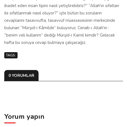
ibadet eden insan tipini nasıl yetiştirebiliriz?” “Allah'ın sıfatları
ile sıfatlanmak nasıl oluyor?” işte bütün bu soruların
cevaplarını tasavvufta, tasavvuf müessesesinin merkezinde
bulunan “Mürşid-i Kâmilde” buluyoruz. Cenab-ı Allah'ın :
“benim veli kullarım” dediği Mürşid-i Kamil kimdir? Gelecek
hafta bu soruya cevap bulmaya çalışacağız.
TAGS:
0 YORUMLAR
Yorum yapın