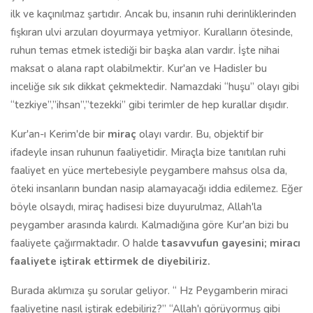
ilk ve kaçınılmaz şartıdır. Ancak bu, insanın ruhi derinliklerinden
fışkıran ulvi arzuları doyurmaya yetmiyor. Kuralların ötesinde,
ruhun temas etmek istediği bir başka alan vardır. İşte nihai
maksat o alana rapt olabilmektir. Kur'an ve Hadisler bu
inceliğe sık sık dikkat çekmektedir. Namazdaki “huşu” olayı gibi
“tezkiye”,”ihsan”,”tezekki” gibi terimler de hep kurallar dışıdır.
Kur'an-ı Kerim'de bir
miraç
olayı vardır. Bu, objektif bir
ifadeyle insan ruhunun faaliyetidir. Miraçla bize tanıtılan ruhi
faaliyet en yüce mertebesiyle peygambere mahsus olsa da,
öteki insanların bundan nasip alamayacağı iddia edilemez. Eğer
böyle olsaydı, miraç hadisesi bize duyurulmaz, Allah'la
peygamber arasında kalırdı. Kalmadığına göre Kur'an bizi bu
faaliyete çağırmaktadır. O halde
tasavvufun gayesini; miracı
faaliyete iştirak ettirmek de diyebiliriz.
Burada aklımıza şu sorular geliyor. “ Hz Peygamberin miraci
faaliyetine nasıl iştirak edebiliriz?” “Allah'ı görüyormuş gibi