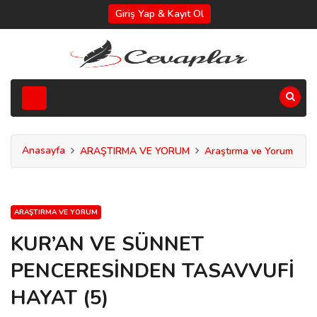
Giriş Yap & Kayıt Ol
Anasayfa
ARAŞTIRMA VE YORUM
Araştırma ve Yorum
ARAŞTIRMA VE YORUM
KUR’AN VE SÜNNET
PENCERESİNDEN TASAVVUFİ
HAYAT (5)