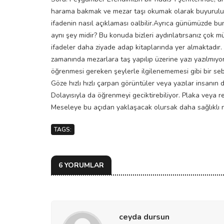
harama bakmak ve mezar taşı okumak olarak buyurulu
ifadenin nasıl açıklaması oalbilir.Ayrıca günümüzde b
aynı şey midir? Bu konuda bizleri aydınlatırsanız çok 
ifadeler daha ziyade adap kitaplarında yer almaktadır.
zamanında mezarlara taş yapılıp üzerine yazı yazılmıyor
öğrenmesi gereken şeylerle ilgilenememesi gibi bir seb
Göze hızlı hızlı çarpan görüntüler veya yazılar insanın 
Dolayısıyla da öğrenmeyi geciktirebiliyor. Plaka veya 
Meseleye bu açıdan yaklaşacak olursak daha sağlıklı ne
TAGS:
6 YORUMLAR
ceyda dursun