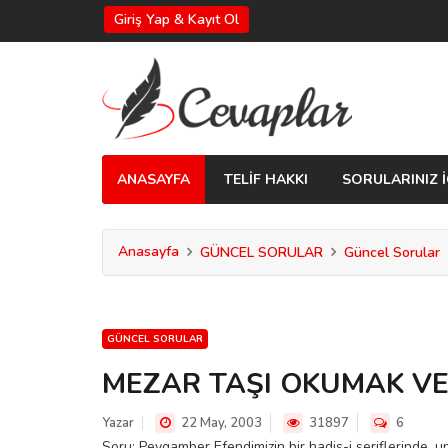
Giriş Yap & Kayıt Ol
ANASAYFA
TELİF HAKKI
SORULARINIZ İ
Anasayfa
GÜNCEL SORULAR
Güncel Sorular
GÜNCEL SORULAR
MEZAR TAŞI OKUMAK V
Yazar
22 May, 2003
31897
6
Soru: Peygamber Efendimizin bir hadis-i şeriflerinde, 