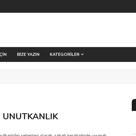
ÇİN
BİZE YAZIN
KATEGORİLER
E UNUTKANLIK
unutkanlığın sebepleri olarak; sabah kerahatinde uyumak,