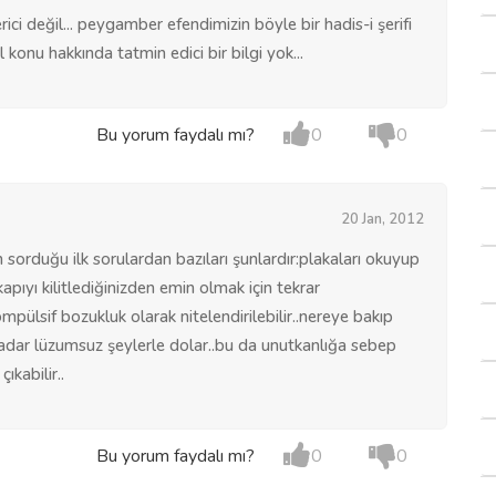
ici değil... peygamber efendimizin böyle bir hadis-i şerifi
konu hakkında tatmin edici bir bilgi yok...
Bu yorum faydalı mı?
0
0
20 Jan, 2012
sorduğu ilk sorulardan bazıları şunlardır:plakaları okuyup
pıyı kilitlediğinizden emin olmak için tekrar
ülsif bozukluk olarak nitelendirilebilir..nereye bakıp
kadar lüzumsuz şeylerle dolar..bu da unutkanlığa sebep
ıkabilir..
Bu yorum faydalı mı?
0
0