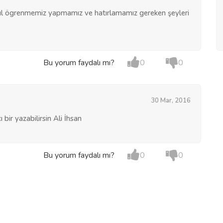
sıl ögrenmemiz yapmamız ve hatırlamamız gereken şeyleri
Bu yorum faydalı mı?
0
0
30 Mar, 2016
bir yazabilirsin Ali İhsan
Bu yorum faydalı mı?
0
0