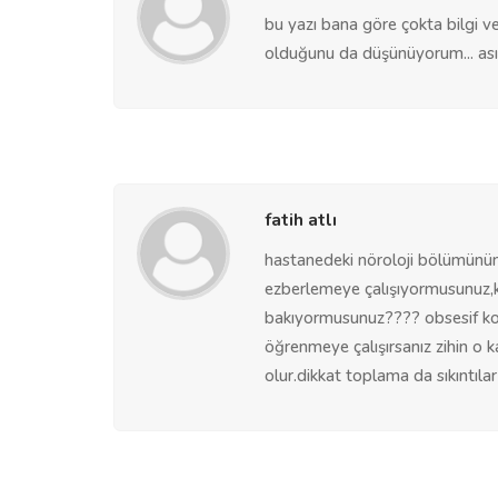
bu yazı bana göre çokta bilgi ver
olduğunu da düşünüyorum... asıl 
fatih atlı
hastanedeki nöroloji bölümünün 
ezberlemeye çalışıyormusunuz,ka
bakıyormusunuz???? obsesif komp
öğrenmeye çalışırsanız zihin o 
olur.dikkat toplama da sıkıntılar ç