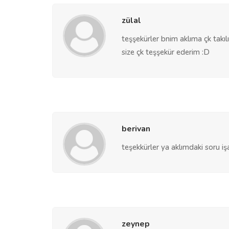
zülal
teşşekürler bnim aklıma çk takı
size çk teşşekür ederim :D
berivan
teşekkürler ya aklımdaki soru işar
zeynep