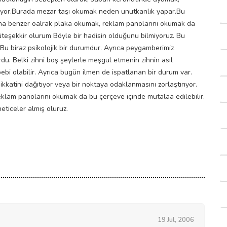
yor.Burada mezar taşı okumak neden unutkanlık yapar.Bu
una benzer oalrak plaka okumak, reklam panolarını okumak da
müteşekkir olurum Böyle bir hadisin olduğunu bilmiyoruz. Bu
 Bu biraz psikolojik bir durumdur. Ayrıca peygamberimiz
du. Belki zihni boş şeylerle meşgul etmenin zihnin asıl
ebi olabilir. Ayrıca bugün ilmen de ispatlanan bir durum var.
dikkatini dağıtıyor veya bir noktaya odaklanmasını zorlaştırıyor.
reklam panolarını okumak da bu çerçeve içinde mütalaa edilebilir.
ticeler almış oluruz.
19 Jul, 2006