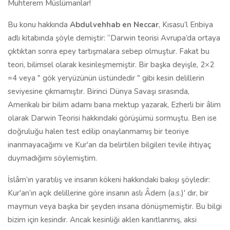
Muhterem Müslümanlar!
Bu konu hakkında
Abdulvehhab en Neccar
, Kısasu’l Enbiya
adlı kitabında şöyle demiştir: “Darwin teorisi Avrupa’da ortaya
çıktıktan sonra epey tartışmalara sebep olmuştur. Fakat bu
teori, bilimsel olarak kesinleşmemiştir. Bir başka deyişle, 2×2
=4 veya " gök yeryüzünün üstündedir " gibi kesin delillerin
seviyesine çıkmamıştır. Birinci Dünya Savaşı sırasında,
Amerikalı bir bilim adamı bana mektup yazarak, Ezherli bir âlim
olarak Darwin Teorisi hakkındaki görüşümü sormuştu. Ben ise
doğruluğu halen test edilip onaylanmamış bir teoriye
inanmayacağımı ve Kur'an da belirtilen bilgileri tevile ihtiyaç
duymadığımı söylemiştim.
İslâm’ın yaratılış ve insanın kökeni hakkındaki bakışı şöyledir:
Kur'an’ın açık delillerine göre insanın aslı Âdem (a.s.)' dır, bir
maymun veya başka bir şeyden insana dönüşmemiştir. Bu bilgi
bizim için kesindir. Ancak kesinliği aklen kanıtlanmış, aksi