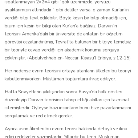
ispatlanmayan 2×2=4 gibi "gök üzerimizde, yeryüzü
ayaklarımızın altındadır " gibi deliller varsa, o zaman Kur'an’ın
verdiği bilgi tevil edilebilir. Böyle kesin bir bilgi olmadığı için,
bizim için kesin bir bilgi olan Kur'an’a bağlıyız. Darwin'in
teorisini Amerika'daki bir üniversite de anlatan bir öğretim
görevlisi cezalandırılmış, Tevrat’ta bulunan bir bilgiye temelsiz
bir teoriyle cevap verdiği için akademik konumu sorguya
çekilmiştir. (Abdulvehhab en-Neccar, Kısasu’l Enbiya, s.12-15)
Her nedense evrim teorisini ortaya atanların ülkeleri bu teoriyi
kabullenmiyorken, Müslüman toplumlara ihraç ediliyor.
Hatta Sovyetlerin yıkılışından sonra Rusya’da halk gösteri
düzenleyip Darwin teorisinin tahrip ettiği akılları için tazminat
istemişlerdir. Öyleyse bazı insanların bunu bize pazarlanmasını
sorgulamak ve red etmek gerekir.
Ayrıca asrın âlimleri bu evrim teorisi hakkında detaylı ve ikna
edici reddiyeler yazmışlardır. Yıllardır bu teori, Müslüman