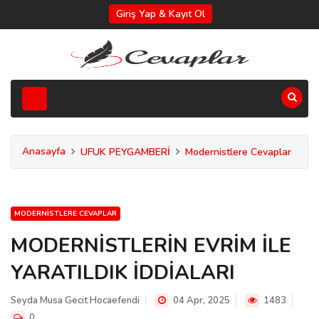
Giriş Yap & Kayıt Ol
Anasayfa
UFUK PEYGAMBERİ
Modernistlere Cevaplar
MODERNISTLERE CEVAPLAR
MODERNİSTLERİN EVRİM İLE
YARATILDIK İDDİALARI
Seyda Musa Gecit Hocaefendi
04 Apr, 2025
1483
0