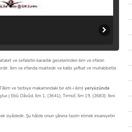
atalet ve sefaletin karanlık gecelerinden ilim ve irfanın
erdir. İlim ve irfanda muktedir ve kalbi şefkat ve muhabbetle
(Tâlim ve terbiye makamındaki bir ehl-i ilim)
yeryüzünde
ur.( Ebû Dâvûd, İlm 1, (3641); Tirmizî, İlm 19, (2683); İbni
fi pek ziyâdedir. Şu hâlde onun şânına tazim etmek insaniyetin