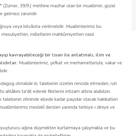
"
(Zümer, 39/9.) methine mazhar olan bir muallimin, güzel
e gelmesi zaruridir.
ruya veya bilvâsıta verilmelidir. Muallimlerimiz bu
nı mesuliyetten, milletlerini mahkûmiyetten nasıl
yıp kavrayabileceği bir lisan ile anlatmalı, ilim ve
ıdırlar.
Muallimlerimiz, şefkat ve merhametleriyle, vakar ve
ıdır.
pedagog olmalıdır ki, talebenin izzetini rencide etmeden, ruh
 ahlâkını ta'dil ederek fikirlerini intizam altına alabilsin.
ak talebenin zihninde ebede kadar payidar olacak hakikatleri
muallimlerimiz meslekî dersleri yanında terbiye-i diniye ve
e uyuşturucu ağına düşmekten kurtarmaya çalışmakla ve bu
 imdadına koşmakla da mükelleftirler.