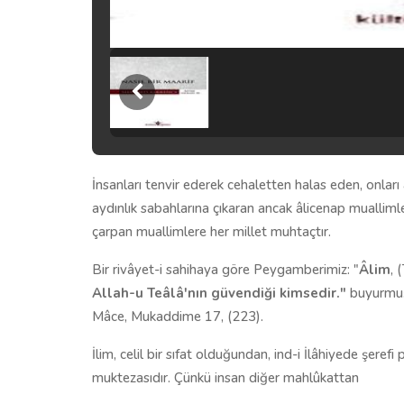
İnsanları tenvir ederek cehaletten halas eden, onları 
aydınlık sabahlarına çıkaran ancak âlicenap mualliml
çarpan muallimlere her millet muhtaçtır.
Bir rivâyet-i sahihaya göre Peygamberimiz: "
Âlim
, 
Allah-u Teâlâ'nın güvendiği kimsedir."
buyurmuşt
Mâce, Mukaddime 17, (223).
İlim, celil bir sıfat olduğundan, ind-i İlâhiyede şere
muktezasıdır. Çünkü insan diğer mahlûkattan