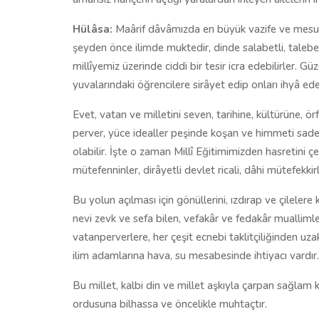
Hülâsa:
Maârif dâvâmızda en büyük vazife ve mesuli
şeyden önce ilimde muktedir, dinde salabetli, talebe
millîyemiz üzerinde ciddi bir tesir icra edebilirler. Gü
yuvalarındaki öğrencilere sirâyet edip onları ihyâ edeb
Evet, vatan ve milletini seven, tarihine, kültürüne, örf
perver, yüce idealler peşinde koşan ve himmeti sade
olabilir. İşte o zaman Millî Eğitimimizden hasretini 
mütefenninler, dirâyetli devlet ricali, dâhi mütefekkirl
Bu yolun açılması için gönüllerini, ızdırap ve çilelere 
nevi zevk ve sefa bilen, vefakâr ve fedakâr muallimle
vatanperverlere, her çeşit ecnebi taklitçiliğinden uza
ilim adamlarına hava, su mesabesinde ihtiyacı vardır.
Bu millet, kalbi din ve millet aşkıyla çarpan sağlam 
ordusuna bilhassa ve öncelikle muhtaçtır.