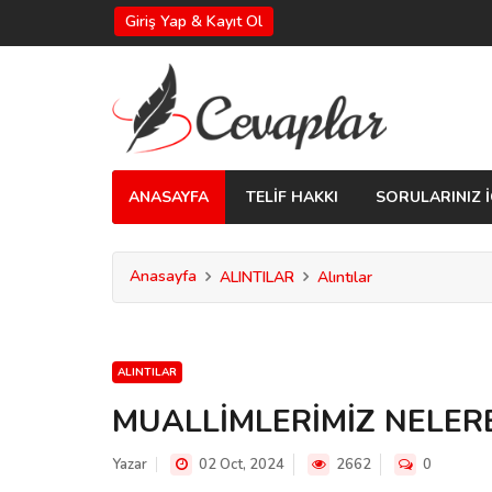
Giriş Yap & Kayıt Ol
ANASAYFA
TELİF HAKKI
SORULARINIZ İ
Anasayfa
ALINTILAR
Alıntılar
ALINTILAR
MUALLİMLERİMİZ NELERE
Yazar
02 Oct, 2024
2662
0