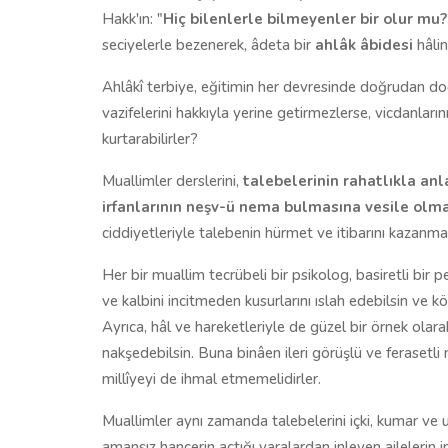
Hakk'ın: "
Hiç bilenlerle bilmeyenler bir olur mu?
seciyelerle bezenerek, âdeta bir
ahlâk âbidesi
hâlin
Ahlâkî terbiye, eğitimin her devresinde doğrudan doğ
vazifelerini hakkıyla yerine getirmezlerse, vicdanları
kurtarabilirler?
Muallimler derslerini,
talebelerinin rahatlıkla anla
irfanlarının neşv-ü nema bulmasına vesile olmal
ciddiyetleriyle talebenin hürmet ve itibarını kazanmal
Her bir muallim tecrübeli bir psikolog, basiretli bir 
ve kalbini incitmeden kusurlarını ıslah edebilsin ve kötü
Ayrıca, hâl ve hareketleriyle de güzel bir örnek olar
nakşedebilsin. Buna binâen ileri görüşlü ve ferasetli 
millîyeyi de ihmal etmemelidirler.
Muallimler aynı zamanda talebelerini içki, kumar v
amansız hançerin açtığı yaralardan inleyen ailelerin