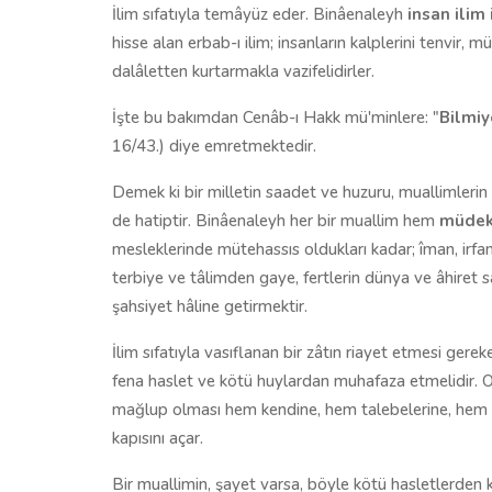
İlim sıfatıyla temâyüz eder. Binâenaleyh
insan ilim
hisse alan erbab-ı ilim; insanların kalplerini tenvir, mü
dalâletten kurtarmakla vazifelidirler.
İşte bu bakımdan Cenâb-ı Hakk mü'minlere: "
Bilmiy
16/43.) diye emretmektedir.
Demek ki bir milletin saadet ve huzuru, muallimlerin 
de hatiptir. Binâenaleyh her bir muallim hem
müdek
mesleklerinde mütehassıs oldukları kadar; îman, irfan
terbiye ve tâlimden gaye, fertlerin dünya ve âhiret 
şahsiyet hâline getirmektir.
İlim sıfatıyla vasıflanan bir zâtın riayet etmesi gere
fena haslet ve kötü huylardan muhafaza etmelidir. On
mağlup olması hem kendine, hem talebelerine, hem d
kapısını açar.
Bir muallimin, şayet varsa, böyle kötü hasletlerden k