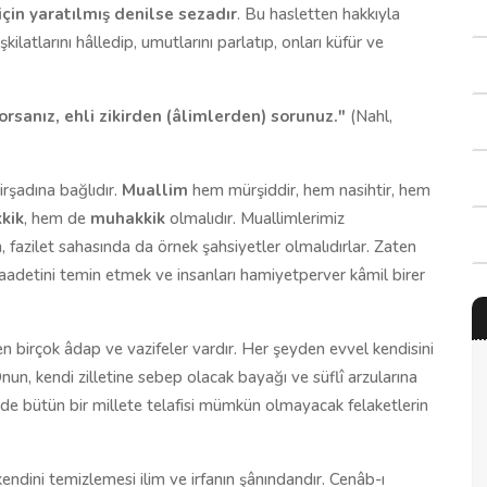
 için yaratılmış denilse sezadır
. Bu hasletten hakkıyla
şkilatlarını hâlledip, umutlarını parlatıp, onları küfür ve
orsanız, ehli zikirden (âlimlerden) sorunuz."
(Nahl,
irşadına bağlıdır.
Muallim
hem mürşiddir, hem nasihtir, hem
kik
, hem de
muhakkik
olmalıdır. Muallimlerimiz
, fazilet sahasında da örnek şahsiyetler olmalıdırlar. Zaten
saadetini temin etmek ve insanları hamiyetperver kâmil birer
ken birçok âdap ve vazifeler vardır. Her şeyden evvel kendisini
un, kendi zilletine sebep olacak bayağı ve süflî arzularına
e bütün bir millete telafisi mümkün olmayacak felaketlerin
endini temizlemesi ilim ve irfanın şânındandır. Cenâb-ı