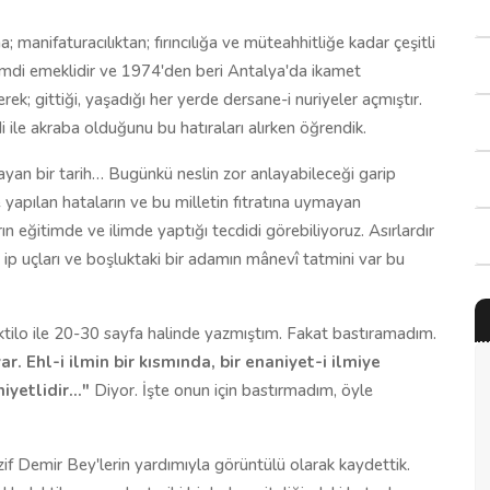
nifaturacılıktan; fırıncılığa ve müteahhitliğe kadar çeşitli
Şimdi emeklidir ve 1974'den beri Antalya'da ikamet
rek; gittiği, yaşadığı her yerde dersane-i nuriyeler açmıştır.
ile akraba olduğunu bu hatıraları alırken öğrendik.
ayan bir tarih… Bugünkü neslin zor anlayabileceği garip
e yapılan hataların ve bu milletin fıtratına uymayan
n eğitimde ve ilimde yaptığı tecdidi görebiliyoruz. Asırlardır
ip uçları ve boşluktaki bir adamın mânevî tatmini var bu
daktilo ile 20-30 sayfa halinde yazmıştım. Fakat bastıramadım.
r. Ehl-i ilmin bir kısmında, bir enaniyet-i ilmiye
niyetlidir…"
Diyor. İşte onun için bastırmadım, öyle
zif Demir Bey'lerin yardımıyla görüntülü olarak kaydettik.