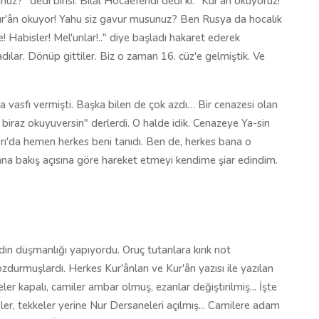
uz?" dedi birisi. Bilal Hocaefendi dedi ki: "Kur'ân okuyoruz!"
ur'ân okuyor! Yahu siz gavur musunuz? Ben Rusya da hocalık
 Habisler! Mel'unlar!.." diye başladı hakaret ederek
ılar. Dönüp gittiler. Biz o zaman 16. cüz'e gelmiştik. Ve
a vasfı vermişti. Başka bilen de çok azdı… Bir cenazesi olan
 biraz okuyuversin" derlerdi. O halde idik. Cenazeye Ya-sin
ı'da hemen herkes beni tanıdı. Ben de, herkes bana o
ana bakış açısına göre hareket etmeyi kendime şiar edindim.
in düşmanlığı yapıyordu. Oruç tutanlara kırık not
bozdurmuşlardı. Herkes Kur'ânları ve Kur'ân yazısı ile yazılan
ler kapalı, camiler ambar olmuş, ezanlar değiştirilmiş... İşte
ler, tekkeler yerine Nur Dersaneleri açılmış... Camilere adam