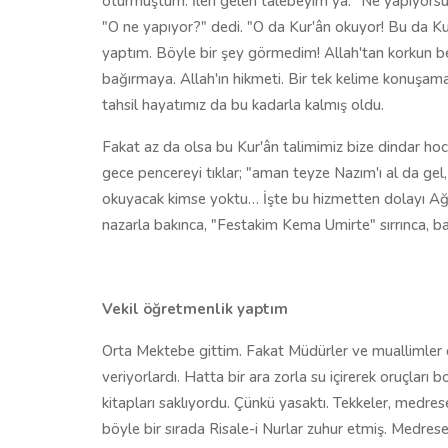
oturmuştum. İleri gelen talebeyim ya. "Ne yapıyorsun
"O ne yapıyor?" dedi. "O da Kur'ân okuyor! Bu da K
yaptım. Böyle bir şey görmedim! Allah'tan korkun be!
bağırmaya. Allah'ın hikmeti. Bir tek kelime konuşamad
tahsil hayatımız da bu kadarla kalmış oldu.
Fakat az da olsa bu Kur'ân talimimiz bize dindar hoc
gece pencereyi tıklar; "aman teyze Nazım'ı al da gel,
okuyacak kimse yoktu… İşte bu hizmetten dolayı Ağr
nazarla bakınca, "Festakim Kema Umirte" sırrınca, b
Vekil öğretmenlik yaptım
Orta Mektebe gittim. Fakat Müdürler ve muallimler d
veriyorlardı. Hatta bir ara zorla su içirerek oruçları 
kitapları saklıyordu. Çünkü yasaktı. Tekkeler, medrese
böyle bir sırada Risale-i Nurlar zuhur etmiş. Medrese