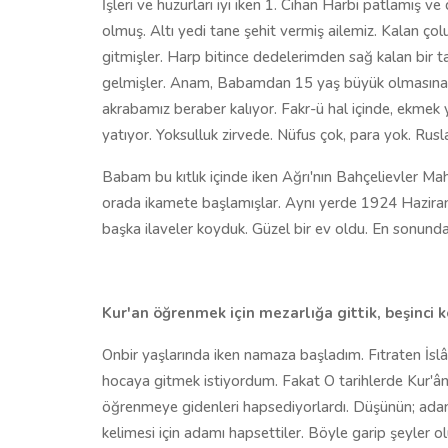
İşleri ve huzurları iyi iken 1. Cihan Harbi patlamış v
olmuş. Altı yedi tane şehit vermiş ailemiz. Kalan ço
gitmişler. Harp bitince dedelerimden sağ kalan bir ta
gelmişler. Anam, Babamdan 15 yaş büyük olmasına r
akrabamız beraber kalıyor. Fakr-ü hal içinde, ekmek yok
yatıyor. Yoksulluk zirvede. Nüfus çok, para yok. Rusla
Babam bu kıtlık içinde iken Ağrı'nın Bahçelievler Ma
orada ikamete başlamışlar. Aynı yerde 1924 Haziran
başka ilaveler koyduk. Güzel bir ev oldu. En sonunda
Kur'an öğrenmek için mezarlığa gittik, beşinci k
Onbir yaşlarında iken namaza başladım. Fıtraten İsl
hocaya gitmek istiyordum. Fakat O tarihlerde Kur'â
öğrenmeye gidenleri hapsediyorlardı. Düşünün; ada
kelimesi için adamı hapsettiler. Böyle garip şeyler 