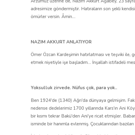
Arzumuz üzerine de, Nazım Akkurt Ağabey, 23 sayfalık d
adresimize göndermiştir. Hatıraların son şekli kendis
ömürler versin. Âmin…
NAZIM AKKURT ANLATIYOR
Ömer Özcan Kardeşimin hatırlatması ve teşviki ile, ge
etmek niyetiyle işe başladım… İnşallah istifadeli mes
Yoksulluk zirvede. Nüfus çok, para yok..
Ben 1924'de (1340) Ağrı'da dünyaya gelmişim. Faka
nedense dedelerimiz 1700 yıllarında Kars'ın Ani Köy
bir kısmı tekrar Bakü'den Ani'ye ricat etmişler. B
isminde bir hanımla evlenmiş. Çocuklarından bazıları 