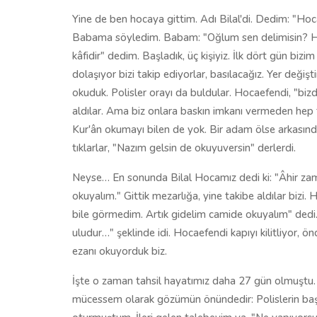
Yine de ben hocaya gittim. Adı Bilal'di. Dedim: "Ho
Babama söyledim. Babam: "Oğlum sen delimisin? H
kâfidir" dedim. Başladık, üç kişiyiz. İlk dört gün biz
dolaşıyor bizi takip ediyorlar, basılacağız. Yer değiş
okuduk. Polisler orayı da buldular. Hocaefendi, "bizd
aldılar. Ama biz onlara baskın imkanı vermeden hep 
Kur'ân okumayı bilen de yok. Bir adam ölse arkasın
tıklarlar, "Nazım gelsin de okuyuversin" derlerdi.
Neyse… En sonunda Bilal Hocamız dedi ki: "Âhir za
okuyalım." Gittik mezarlığa, yine takibe aldılar bizi
bile görmedim. Artık gidelim camide okuyalım" dedi
uludur…" şeklinde idi. Hocaefendi kapıyı kilitliyor, 
ezanı okuyorduk biz.
İşte o zaman tahsil hayatımız daha 27 gün olmuştu. 2
mücessem olarak gözümün önündedir: Polislerin başla