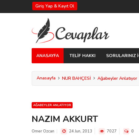
Giriş Yap & Kayıt Ol
ANASAYFA
TELİF HAKKI
SORULARINIZ İ
Anasayfa
NUR BAHÇESİ
Ağabeyler Anlatıyor
AĞABEYLER ANLATIYOR
NAZIM AKKURT
Omer Ozcan
24 Jun, 2013
7027
0