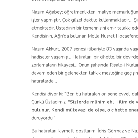
Nazım Ağabey; öğretmenlikten, maliye memurluğuna; ma
işler yapmıştır. Çok güzel daktilo kullanmaktadır… 
etmektedir. Üstadının bir temennisini emir telakki ede
Kendisinin, Ağrı'da bulunan Molla Nusret Hocaefendi 
Nazım Akkurt, 2007 senesi itibariyle 83 yaşında yaş
hadiseler yaşamış… Hatıraları; bir cihette, bir devird
zorlamaların hikayesi… Onun şahsında Risale-i Nurları
devam eden bir gelenekten tahkik mesleğine geçişin 
hatıralarda…
Kendisi diyor ki: "Ben bu hatıraları on sene evvel, 
Çünkü Üstadımız:
"Sizlerde mühim ehl-i ilim de va
bulunur. Kendi mütevazi de olsa, o cihette ena
duruyordu."
Bu hatıraları, kıymetli dostlarım, İdris Görmez ve Na