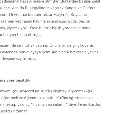
e dedelerimin hepsini askere almışlar. Bunlardan bazıları şehit
luk çocukları da Rus işgalinden kaçarak Kangal ve Gürün'e
nesi 15 yetimle beraber tekrar Eleşkirt'in Köylerine
ağmen yetimlerin hatırına evlenmişler. Evde, beş on
, yiyecek yok... Öyle ki, otuz kişi iki yorganın altında
r her yeri tahrip etmişler.
hallesinde bir mutfak yapmış. Önüne bir de giriş koyarak
 aylarında ben dünyaya gelmişim. Sonra biz oranın yanına
 dersane yaptık orayı.
ere yine basıldık
âmiyet'i çok seviyordum. Kur'ân okumayı öğrenmek için
n öğretmek ve öğrenmek yasaktı. Kur'ânı öğretenleri ve
m mektup yazmış; "ihvanlarıma selam…" diye. İhvan (kardeş)
oluyordu o zaman.