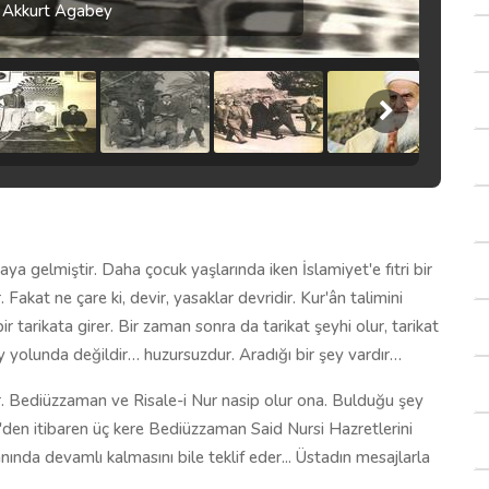
 Akkurt Agabey
gelmiştir. Daha çocuk yaşlarında iken İslamiyet'e fıtri bir
. Fakat ne çare ki, devir, yasaklar devridir. Kur'ân talimini
tarikata girer. Bir zaman sonra da tarikat şeyhi olur, tarikat
y yolunda değildir… huzursuzdur. Aradığı bir şey vardır…
r. Bediüzzaman ve Risale-i Nur nasip olur ona. Bulduğu şey
'den itibaren üç kere Bediüzzaman Said Nursi Hazretlerini
nında devamlı kalmasını bile teklif eder... Üstadın mesajlarla