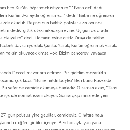
cam ben Kur'ânı öğrenmek istiyorum." "Bana gel" dedi.
em Kur'ân 2-3 ayda öğrenilmez.." dedi. "Baba ne öğrensem
im evde okuduk. Beşinci gün baktık, polisler evin önünde
tirelim dedik, gittik öteki arkadaşın evine. Üç gün de orada
e okuyalım" dedi. Hocanın evine gittik. Orayı da takibe
tedbirli davranıyorduk. Çünkü: Yasak, Kur'ân öğrenmek yasak.
dan Ya-sin okuyacak kimse yok. Bizim pencereyi yavaşça
manda Deccal mezarlara gelmez. Biz gidelim mezarlıkta
. Hocamız çok kızdı: "Bu ne haldir böyle? Ben bunu Rusya'da
. Bu sefer de camide okumaya başladık. O zaman ezan, "Tanrı
önce içeride normal ezanı okuyor. Sonra çıkıp minarede yeni
7. gün polisler yine geldiler, camideyiz. O hâtıra hala
rında miğfer, girdiler içeriye. Ben hocayla yan yana