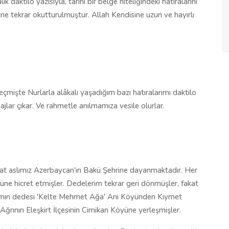
aktilo yazısıyla, tarihi bir belge niteliğindeki hatıralarını
ine tekrar okutturulmuştur. Allah Kendisine uzun ve hayırlı
çmişte Nurlarla alâkalı yaşadığım bazı hatıralarımı daktilo
ajlar çıkar. Ve rahmetle anılmamıza vesile olurlar.
t aslımız Azerbaycan'ın Bakü Şehrine dayanmaktadır. Her
üne hicret etmişler. Dedelerim tekrar geri dönmüşler, fakat
abamın dedesi 'Kelte Mehmet Ağa' Ani Köyünden Kıymet
Ağrının Eleşkirt İlçesinin Cimikan Köyüne yerleşmişler.