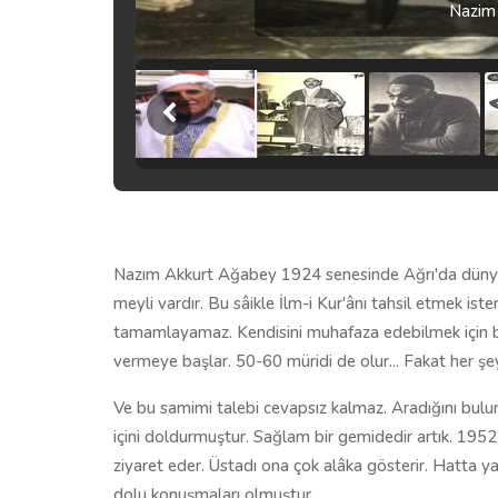
Nazim
Nazım Akkurt Ağabey 1924 senesinde Ağrı'da dünyaya 
meyli vardır. Bu sâikle İlm-i Kur'ânı tahsil etmek ister
tamamlayamaz. Kendisini muhafaza edebilmek için bir 
vermeye başlar. 50-60 müridi de olur... Fakat her şe
Ve bu samimi talebi cevapsız kalmaz. Aradığını bulu
içini doldurmuştur. Sağlam bir gemidedir artık. 1952
ziyaret eder. Üstadı ona çok alâka gösterir. Hatta ya
dolu konuşmaları olmuştur.