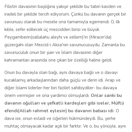
Filistin davasının başlığına yakışır şekilde bu tabiri kasden ve
iradeli bir şekilde tercih ediyorum. Çünkü bu davanın gerçek bir
savunusu olarak bu mesele ona tamamıyla egemendi. O, ilk
kıble, sefer edilecek üç mescidden birisi ve büyük
Peygamberin(sallalahu aleyhi ve sellem)'in (Miracın'da)
güzergahı olan Mescid-i Aksa'nın savunucusuydu. Zamanla bu
savunuculuk onun bir şiarı ve İslam davasının diğer
kahramanları arasında öne çıkan bir özelliği haline geldi.
Onun bu davayla olan bağı, aynı davaya bağlı ve o davayı
kucaklamış arkadaşlarından daha güçlü ve derin idi. Arap ve
diğer İslami liderler-her biri fazilet sahibiydiler- bu davaya
önem vermişler ve ona yardımcı olmuşlardı.
Onlar sanki bu
davanın oğulları ve şefkatli kardeşleri gibi iseler, Müftü
efendi(Allah rahmet eylesin) bu davanın babası idi.
O
dava ise, onun evladı ve ciğerleri hükmündeydi. Bu, şerhe
muhtaç olmayacak kadar açık bir farktır. Ve o, bu yönüyle, aynı