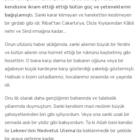
kendisine ikram ettiği ettiği bütün güç ve yeteneklerini
bağışlamıştı.
Sanki karar kılmayan ve hareketten kesilmeyen
bir girdab gibi idi; Ribat'tan Cakarta'ya, Dicle Kıyılarından Kâbil
nehri ve Sind ırmağına kadar...
Onun ufulünü haber aldığımda, sanki ailemin büyük bir ferdini
ve bütün ailenin ona hürmet ettiği bir rüknünü kaybetmiş gibi
hissettim. O bana karşı daima bir babanın oğluna veya bir
ağabeyin küçük kardeşine karşı gösterdiği yakınlığı göstermişti.
Halbuki o bizim üstadlarımız, hocalarımız sırasında ve yaşında
idi.
Onu ilk olarak daha gençliğimin baharında ve talebelik
yıllarımda duymuştum. Sanki kendisini mazi neslinin büyük
şahsiyetlerinden biri gibi işitiyordum. Veya ona sanki uzak bir
semada asılı bir yıldız gibi bakıyordum. Ta ki Allah beni kendisi
ile
Leknev
'deki
Nedvetul Ulema
'da beklenmedik bir şekilde
bir araya getirene kadar.