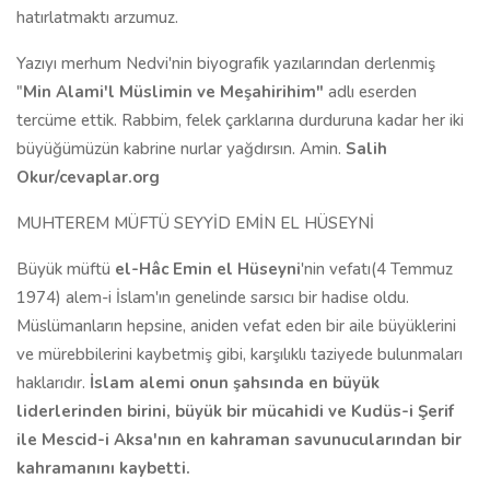
hatırlatmaktı arzumuz.
Yazıyı merhum Nedvi'nin biyografik yazılarından derlenmiş
"
Min Alami'l Müslimin ve Meşahirihim"
adlı eserden
tercüme ettik. Rabbim, felek çarklarına durduruna kadar her iki
büyüğümüzün kabrine nurlar yağdırsın. Amin.
Salih
Okur/cevaplar.org
MUHTEREM MÜFTÜ SEYYİD EMİN EL HÜSEYNİ
Büyük müftü
el-Hâc Emin el Hüseyni
'nin vefatı(4 Temmuz
1974) alem-i İslam'ın genelinde sarsıcı bir hadise oldu.
Müslümanların hepsine, aniden vefat eden bir aile büyüklerini
ve mürebbilerini kaybetmiş gibi, karşılıklı taziyede bulunmaları
haklarıdır.
İslam alemi onun şahsında en büyük
liderlerinden birini, büyük bir mücahidi ve Kudüs-i Şerif
ile Mescid-i Aksa'nın en kahraman savunucularından bir
kahramanını kaybetti.