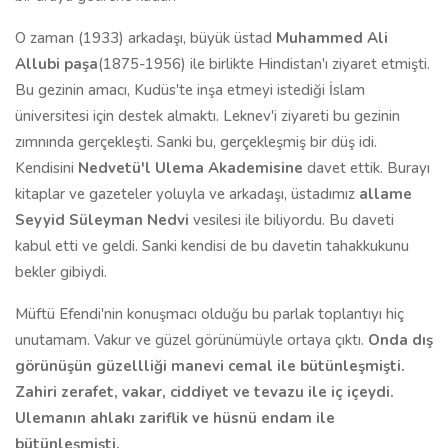
O zaman (1933) arkadaşı, büyük üstad
Muhammed Ali
Allubi paşa
(1875-1956) ile birlikte Hindistan'ı ziyaret etmişti.
Bu gezinin amacı, Kudüs'te inşa etmeyi istediği İslam
üniversitesi için destek almaktı. Leknev'i ziyareti bu gezinin
zımnında gerçekleşti. Sanki bu, gerçekleşmiş bir düş idi.
Kendisini
Nedvetü'l Ulema Akademisine
davet ettik. Burayı
kitaplar ve gazeteler yoluyla ve arkadaşı, üstadımız
allame
Seyyid Süleyman Nedvi
vesilesi ile biliyordu. Bu daveti
kabul etti ve geldi. Sanki kendisi de bu davetin tahakkukunu
bekler gibiydi.
Müftü Efendi'nin konuşmacı olduğu bu parlak toplantıyı hiç
unutamam. Vakur ve güzel görünümüyle ortaya çıktı.
Onda dış
görünüşün güzellliği manevi cemal ile bütünleşmişti.
Zahiri zerafet, vakar, ciddiyet ve tevazu ile iç içeydi.
Ulemanın ahlakı zariflik ve hüsnü endam ile
bütünleşmişti.