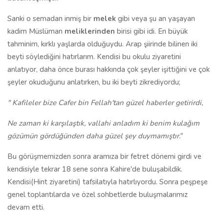
Sanki o semadan inmiş bir
melek
gibi veya şu an yaşayan
kadim Müslüman
meliklerinden
birisi gibi idi. En büyük
tahminim, kırklı yaşlarda olduğuydu. Arap şiirinde bilinen iki
beyti söylediğini hatırlarım. Kendisi bu okulu ziyaretini
anlatıyor, daha önce burası hakkında çok şeyler işittiğini ve çok
şeyler okuduğunu anlatırken, bu iki beyti zikrediyordu;
"
Kafileler bize Cafer bin Fellah'tan güzel haberler getirirdi,
Ne zaman ki karşılaştık, vallahi
anladım ki benim kulağım
gözümün gördüğünden daha güzel şey duymamıştır.
"
Bu görüşmemizden sonra aramıza bir fetret dönemi girdi ve
kendisiyle tekrar 18 sene sonra Kahire'de buluşabildik.
Kendisi(Hint ziyaretini) tafsilatıyla hatırlıyordu. Sonra peşpeşe
genel toplantılarda ve özel sohbetlerde buluşmalarımız
devam etti.