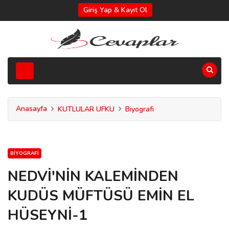
Giriş Yap & Kayıt Ol
Anasayfa
KUTLULAR UFKU
Biyografi
BIYOGRAFI
NEDVİ'NİN KALEMİNDEN
KUDÜS MÜFTÜSÜ EMİN EL
HÜSEYNİ-1