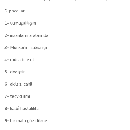
Dipnotlar
1-
yumuşaklığını
2-
insanların
aralarında
3-
Münker'in izalesi için
4-
mücadele et
5-
değiştir.
6-
akılsız, cahil
7-
tecvid ilmi
8-
kalbî hastalıklar
9-
bir mala göz dikme