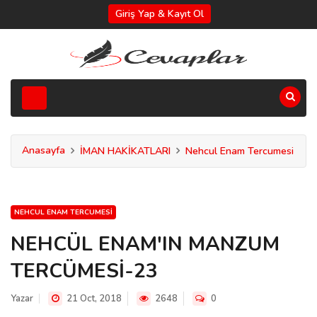
Giriş Yap & Kayıt Ol
Anasayfa
İMAN HAKİKATLARI
Nehcul Enam Tercumesi
NEHCUL ENAM TERCUMESI
NEHCÜL ENAM'IN MANZUM
TERCÜMESİ-23
Yazar
21 Oct, 2018
2648
0