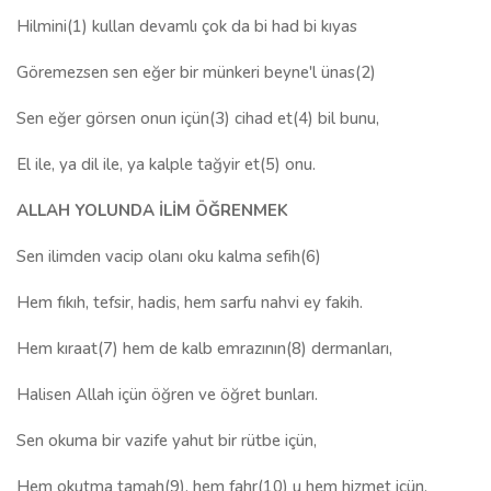
Hilmini(1) kullan devamlı çok da bi had bi kıyas
Göremezsen sen eğer bir münkeri beyne'l ünas(2)
Sen eğer görsen onun içün(3) cihad et(4) bil bunu,
El ile, ya dil ile, ya kalple tağyir et(5) onu.
ALLAH YOLUNDA İLİM ÖĞRENMEK
Sen ilimden vacip olanı oku kalma sefih(6)
Hem fıkıh, tefsir, hadis, hem sarfu nahvi ey fakih.
Hem kıraat(7) hem de kalb emrazının(8) dermanları,
Halisen Allah içün öğren ve öğret bunları.
Sen okuma bir vazife yahut bir rütbe içün,
Hem okutma tamah(9), hem fahr(10) u hem hizmet içün.