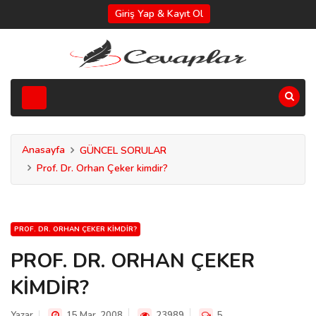
Giriş Yap & Kayıt Ol
Anasayfa
GÜNCEL SORULAR
Prof. Dr. Orhan Çeker kimdir?
PROF. DR. ORHAN ÇEKER KIMDIR?
PROF. DR. ORHAN ÇEKER
KİMDİR?
Yazar
15 Mar, 2008
23989
5