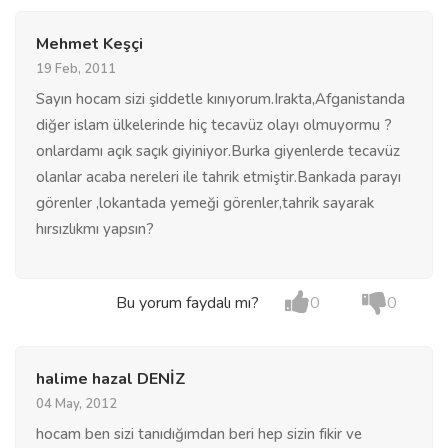
Mehmet Keşçi
19 Feb, 2011
Sayın hocam sizi şiddetle kınıyorum.Irakta,Afganistanda
diğer islam ülkelerinde hiç tecavüz olayı olmuyormu ?
onlardamı açık saçık giyiniyor.Burka giyenlerde tecavüz
olanlar acaba nereleri ile tahrik etmiştir.Bankada parayı
görenler ,lokantada yemeği görenler,tahrik sayarak
hırsızlıkmı yapsın?
Bu yorum faydalı mı?
0
0
halime hazal DENİZ
04 May, 2012
hocam ben sizi tanıdığımdan beri hep sizin fikir ve