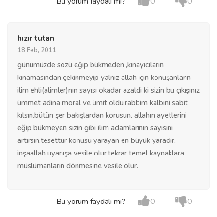
Bu yorum faydalı mı?
0
0
hızır tutan
18 Feb, 2011
günümüzde sözü eğip bükmeden ,kınayıcıların
kınamasından çekinmeyip yalnız allah için konuşanların
ilim ehli(alimler)nın sayısı okadar azaldi ki sizin bu çıkışınız
ümmet adina moral ve ümit oldu.rabbim kalbini sabit
kılsın.bütün şer bakışlardan korusun. allahın ayetlerini
eğip bükmeyen sizin gibi ilim adamlarının sayısını
artırsın.tesettür konusu yarayan en büyük yaradır.
inşaallah uyanışa vesile olur.tekrar temel kaynaklara
müslümanların dönmesine vesile olur.
Bu yorum faydalı mı?
0
0