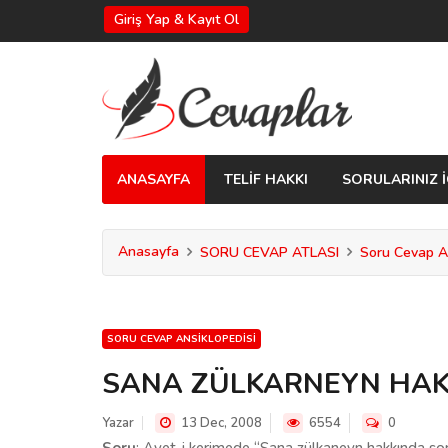
Giriş Yap & Kayıt Ol
ANASAYFA
TELİF HAKKI
SORULARINIZ İ
Anasayfa
SORU CEVAP ATLASI
Soru Cevap An
SORU CEVAP ANSIKLOPEDISI
SANA ZÜLKARNEYN HAK
Yazar
13 Dec, 2008
6554
0