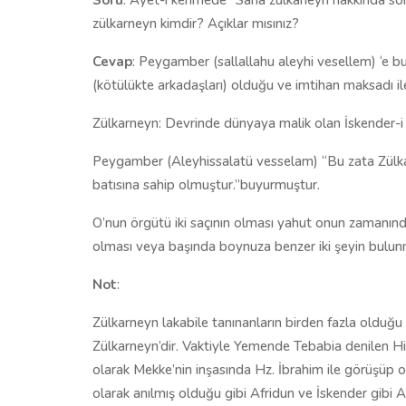
Soru
: Ayet-i kerimede “Sana zülkaneyn hakkında sor
zülkarneyn kimdir? Açıklar mısınız?
Cevap
: Peygamber (sallallahu aleyhi vesellem) ‘e b
(kötülükte arkadaşları) olduğu ve imtihan maksadı il
Zülkarneyn: Devrinde dünyaya malik olan İskender-i 
Peygamber (Aleyhissalatü vesselam) “Bu zata Zülkar
batısına sahip olmuştur.”buyurmuştur.
O’nun örgütü iki saçının olması yahut onun zamanında
olması veya başında boynuza benzer iki şeyin bulunmas
Not
:
Zülkarneyn lakabile tanınanların birden fazla olduğu
Zülkarneyn’dir. Vaktiyle Yemende Tebabia denilen H
olarak Mekke’nin inşasında Hz. İbrahim ile görüşüp 
olarak anılmış olduğu gibi Afridun ve İskender gibi 