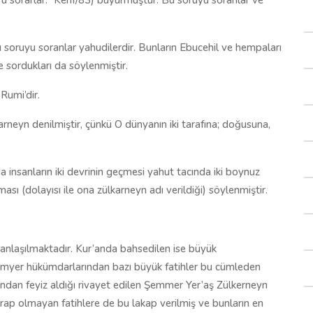
u sorarlar.” Kehf/83) buyurmuştur. Bu soruyu soranlar ve
u soruyu soranlar yahudilerdir. Bunların Ebucehil ve hempaları
e sordukları da söylenmiştir.
Rumi’dir.
neyn denilmiştir, çünkü O dünyanın iki tarafına; doğusuna,
 insanların iki devrinin geçmesi yahut tacında iki boynuz
ı (dolayısı ile ona zülkarneyn adı verildiği) söylenmiştir.
 anlaşılmaktadır. Kur’anda bahsedilen ise büyük
imyer hükümdarlarından bazı büyük fatihler bu cümleden
ondan feyiz aldığı rivayet edilen Şemmer Yer’aş Zülkerneyn
Arap olmayan fatihlere de bu lakap verilmiş ve bunların en