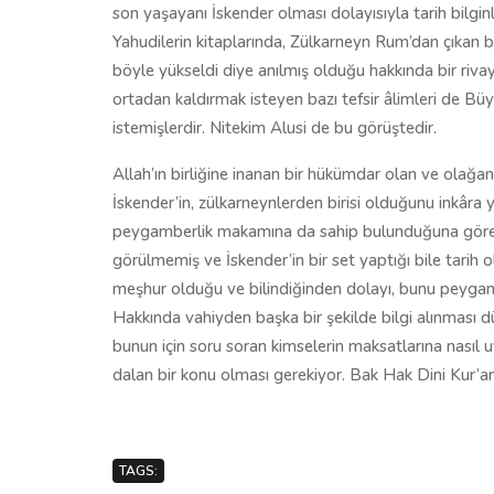
son yaşayanı İskender olması dolayısıyla tarih bilgin
Yahudilerin kitaplarında, Zülkarneyn Rum’dan çıkan bir
böyle yükseldi diye anılmış olduğu hakkında bir riva
ortadan kaldırmak isteyen bazı tefsir âlimleri de B
istemişlerdir. Nitekim Alusi de bu görüştedir.
Allah’ın birliğine inanan bir hükümdar olan ve olağan
İskender’in, zülkarneynlerden birisi olduğunu inkâra 
peygamberlik makamına da sahip bulunduğuna göre İs
görülmemiş ve İskender’in bir set yaptığı bile tarih o
meşhur olduğu ve bilindiğinden dolayı, bunu peyga
Hakkında vahiyden başka bir şekilde bilgi alınması 
bunun için soru soran kimselerin maksatlarına nasıl u
dalan bir konu olması gerekiyor. Bak Hak Dini Kur’an
TAGS: