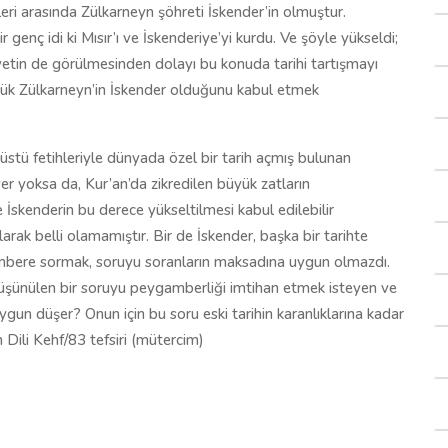
leri arasında Zülkarneyn şöhreti İskender’in olmuştur.
 genç idi ki Mısır’ı ve İskenderiye’yi kurdu. Ve şöyle yükseldi;
yetin de görülmesinden dolayı bu konuda tarihi tartışmayı
üyük Zülkarneyn’in İskender olduğunu kabul etmek
üstü fetihleriyle dünyada özel bir tarih açmış bulunan
yer yoksa da, Kur’an’da zikredilen büyük zatların
kenderin bu derece yükseltilmesi kabul edilebilir
larak belli olamamıştır. Bir de İskender, başka bir tarihte
mbere sormak, soruyu soranların maksadına uygun olmazdı.
düşünülen bir soruyu peygamberliği imtihan etmek isteyen ve
ygun düşer? Onun için bu soru eski tarihin karanlıklarına kadar
 Dili Kehf/83 tefsiri (mütercim)