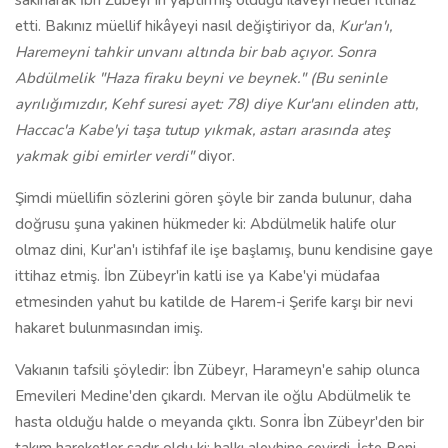
sakınarak İbn Zübeyr'in yaptırmış olduğu ilaveyi hedef ittihaz
etti. Bakınız müellif hikâyeyi nasıl değiştiriyor da,
Kur'an'ı,
Haremeyni tahkir unvanı altında bir bab açıyor. Sonra
Abdülmelik "Haza firaku beyni ve beynek."
(Bu seninle
ayrılığımızdır, Kehf suresi ayet: 78)
diye Kur'anı elinden attı,
Haccac'a Kabe'yi taşa tutup yıkmak, astarı arasında ateş
yakmak gibi emirler verdi"
diyor.
Şimdi müellifin sözlerini gören şöyle bir zanda bulunur, daha
doğrusu şuna yakinen hükmeder ki: Abdülmelik halife olur
olmaz dini, Kur'an'ı istihfaf ile işe başlamış, bunu kendisine gaye
ittihaz etmiş. İbn Zübeyr'in katli ise ya Kabe'yi müdafaa
etmesinden yahut bu katilde de Harem-i Şerife karşı bir nevi
hakaret bulunmasından imiş.
Vakıanın tafsili şöyledir: İbn Zübeyr, Harameyn'e sahip olunca
Emevileri Medine'den çıkardı. Mervan ile oğlu Abdülmelik te
hasta olduğu halde o meyanda çıktı. Sonra İbn Zübeyr'den bir