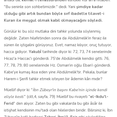
anladı da,
kemal-i tehassüründen
elindeki Kur'an'a hitaben:
"Bu seninle son sohbetimizdir." dedi. Yani
şimdiye kadar
olduğu gibi artık bundan böyle sırf ibadetle tilavet-i
Kuran ile meşgul olmak kabil olmayacağını söyledi.
Görülür ki: bu söz mutlaka dini tahkir yolunda söylenmiş
değildir. Zaten hilafetinden sonra da Abdülmelik'in feraiz ile
sünen ile iştigalini görüyoruz. Evet, namaz kılıyor, oruç tutuyor,
hacca gidiyor.
Yakubî
tarihinde diyor ki: 72, 73, 74 senelerinde
Hicaz'a Haccac'ı gönderdi. 75'de Abdülmelik kendisi gitti. 76,
77, 78, 79, 80 senelerinde Hz. Osman'ın oğlu Eban'ı gönderdi.
Kabe'ye kumaş iksa eden yine Abdülmelik'tir. Pekala, bunlar
Harem-i Şerifi tahkir etmek isteyen bir âdemin kârı mıdır?
Müellif diyor ki: "
İbn Zübeyr'in başını Kabe'nin içinde kendi
eliyle kesti
." (cilt,4, sayfa, 79) Müellif bu rivayeti "
el-Ikdu'l-
Ferid
" den alıyor. Zaten bu gibi vakalarda bu gibi âsâr ile
istişhat kendisinin mu'tadı olan hilelerden biridir. Bilirsiniz ki, İbn