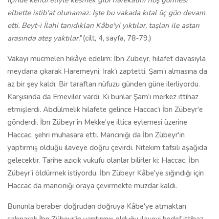
içinde kendi eliyle kesmek gibi harekâtını hoş görmesi
elbette istib'at olunamaz. İşte bu vakada kıtal üç gün devam
etti. Beyt-i İlahi tanıdıkları Kâbe'yi yıktılar, taşları ile astarı
arasında ateş yaktılar.
"(cilt, 4, sayfa, 78-79.)
Vakayı mücmelen hikâye edelim: İbn Zübeyr, hilafet davasıyla
meydana çıkarak Haremeyni, Irak'ı zaptetti. Şam'ı almasına da
az bir şey kaldı. Bir taraftan nüfuzu günden güne ilerliyordu.
Karşısında da Emeviler vardı. Ki bunlar Şam'ı merkez ittihaz
etmişlerdi. Abdülmelik hilafete gelince Haccac'ı İbn Zübeyr'e
gönderdi. İbn Zübeyr'in Mekke'ye iltica eylemesi üzerine
Haccac, şehri muhasara etti. Mancınığı da İbn Zübeyr'in
yaptırmış olduğu ilaveye doğru çevirdi. Nitekim tafsili aşağıda
gelecektir. Tarihe azıcık vukufu olanlar bilirler ki: Haccac, İbn
Zübeyr'i öldürmek istiyordu. İbn Zübeyr Kâbe'ye sığındığı için
Haccac da mancınığı oraya çevirmekte muzdar kaldı.
Bununla beraber doğrudan doğruya Kâbe'ye atmaktan