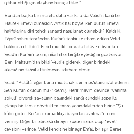
iştihar ettiği için aleyhine huruç ettiler."
Bundan başka bir mesele daha var ki: o da Velid'in kanlı bir
Halife-i Emevi olmasıdır. Artık hal böyle iken bütün Emevi
halifelerine dini tahkir şenaati nasıl isnat olunabilir? Kaldı ki,
Eğanî sahibi tarafından Kur'an'ı tahkir ile itham edilen Velid
hakkında el-Ikdu'l-Ferid müellifi bir vaka hikâye ediyor ki: o,
Velid'in Kur'an'ı tazim, nâsı hıfza terğib eylediğini gösteriyor:
Beni Mahzum'dan birisi Velid'e giderek, diğer birindeki
alacağının tahsil ettirilmesini istirham etmiş.
Velid: "Pekâlâ, eğer buna müstehak isen mes'ulunu is'af ederim.
Sen Kur'an okudun mu?" demiş. Herif "hayır" deyince "yanıma
sokul!" diyerek zavallının başındaki sarığı elindeki sopa ile
çıkarıp bir temiz dövdükten sonra yanındakilerden birine "Şu
kâfiri götür. Kur'an okumadıkça başından ayrılma!"emrini
vermiş. Diğer bir alacaklı da aynı suale maruz olup "evet"
cevabını verince, Velid kendisine bir aşır Enfal, bir aşır Berae