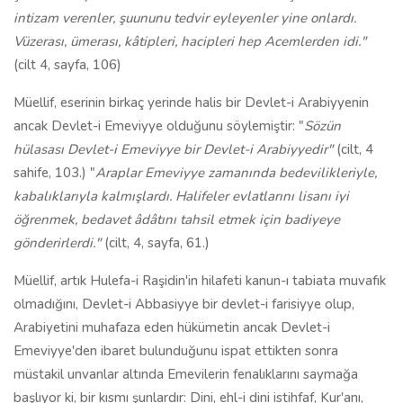
intizam verenler, şuununu tedvir eyleyenler yine onlardı.
Vüzerası, ümerası, kâtipleri, hacipleri hep Acemlerden idi."
(cilt 4, sayfa, 106)
Müellif, eserinin birkaç yerinde halis bir Devlet-i Arabiyyenin
ancak Devlet-i Emeviyye olduğunu söylemiştir: "
Sözün
hülasası Devlet-i Emeviyye bir Devlet-i Arabiyyedir"
(cilt, 4
sahife, 103.) "
Araplar Emeviyye zamanında bedevilikleriyle,
kabalıklarıyla kalmışlardı. Halifeler evlatlarını lisanı iyi
öğrenmek, bedavet âdâtını tahsil etmek için badiyeye
gönderirlerdi."
(cilt, 4, sayfa, 61.)
Müellif, artık Hulefa-i Raşidin'in hilafeti kanun-ı tabiata muvafık
olmadığını, Devlet-i Abbasiyye bir devlet-i farisiyye olup,
Arabiyetini muhafaza eden hükümetin ancak Devlet-i
Emeviyye'den ibaret bulunduğunu ispat ettikten sonra
müstakil unvanlar altında Emevilerin fenalıklarını saymağa
başlıyor ki, bir kısmı şunlardır: Dini, ehl-i dini istihfaf, Kur'anı,