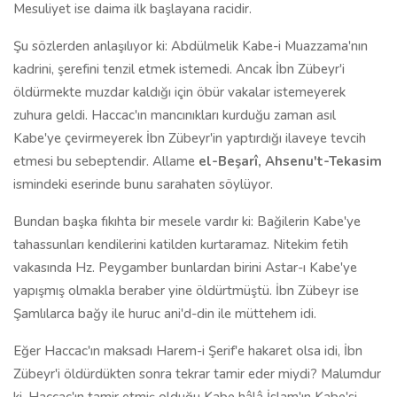
Mesuliyet ise daima ilk başlayana racidir.
Şu sözlerden anlaşılıyor ki: Abdülmelik Kabe-i Muazzama'nın
kadrini, şerefini tenzil etmek istemedi. Ancak İbn Zübeyr'i
öldürmekte muzdar kaldığı için öbür vakalar istemeyerek
zuhura geldi. Haccac'ın mancınıkları kurduğu zaman asıl
Kabe'ye çevirmeyerek İbn Zübeyr'in yaptırdığı ilaveye tevcih
etmesi bu sebeptendir. Allame
el-Beşarî,
Ahsenu't-Tekasim
ismindeki eserinde bunu sarahaten söylüyor.
Bundan başka fıkıhta bir mesele vardır ki: Bağilerin Kabe'ye
tahassunları kendilerini katilden kurtaramaz. Nitekim fetih
vakasında Hz. Peygamber bunlardan birini Astar-ı Kabe'ye
yapışmış olmakla beraber yine öldürtmüştü. İbn Zübeyr ise
Şamlılarca bağy ile huruc ani'd-din ile müttehem idi.
Eğer Haccac'ın maksadı Harem-i Şerif'e hakaret olsa idi, İbn
Zübeyr'i öldürdükten sonra tekrar tamir eder miydi? Malumdur