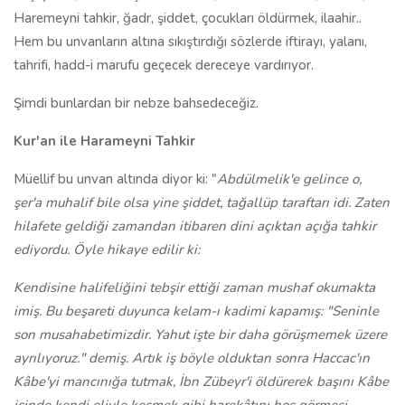
Haremeyni tahkir, ğadr, şiddet, çocukları öldürmek, ilaahir..
Hem bu unvanların altına sıkıştırdığı sözlerde iftirayı, yalanı,
tahrifi, hadd-i marufu geçecek dereceye vardırıyor.
Şimdi bunlardan bir nebze bahsedeceğiz.
Kur'an ile Harameyni Tahkir
Müellif bu unvan altında diyor ki: "
Abdülmelik'e gelince o,
şer'a muhalif bile olsa yine şiddet, tağallüp taraftarı idi. Zaten
hilafete geldiği zamandan itibaren dini açıktan açığa tahkir
ediyordu. Öyle hikaye edilir ki:
Kendisine halifeliğini tebşir ettiği zaman mushaf okumakta
imiş. Bu beşareti duyunca kelam-ı kadimi kapamış: "Seninle
son musahabetimizdir. Yahut işte bir daha görüşmemek üzere
ayrılıyoruz." demiş. Artık iş böyle olduktan sonra Haccac'ın
Kâbe'yi mancınığa tutmak, İbn Zübeyr'i öldürerek başını Kâbe