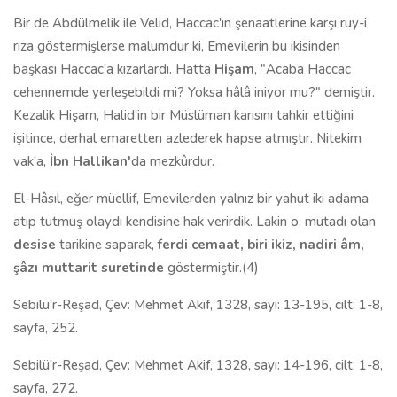
Bir de Abdülmelik ile Velid, Haccac'ın şenaatlerine karşı ruy-i
rıza göstermişlerse malumdur ki, Emevilerin bu ikisinden
başkası Haccac'a kızarlardı. Hatta
Hişam
, "Acaba Haccac
cehennemde yerleşebildi mi? Yoksa hâlâ iniyor mu?" demiştir.
Kezalik Hişam, Halid'in bir Müslüman karısını tahkir ettiğini
işitince, derhal emaretten azlederek hapse atmıştır. Nitekim
vak'a,
İbn Hallikan'
da mezkûrdur.
El-Hâsıl, eğer müellif, Emevilerden yalnız bir yahut iki adama
atıp tutmuş olaydı kendisine hak verirdik. Lakin o, mutadı olan
desise
tarikine saparak,
ferdi cemaat, biri ikiz, nadiri âm,
şâzı muttarit suretinde
göstermiştir.(4)
Sebilü'r-Reşad, Çev: Mehmet Akif, 1328, sayı: 13-195, cilt: 1-8,
sayfa, 252.
Sebilü'r-Reşad, Çev: Mehmet Akif, 1328, sayı: 14-196, cilt: 1-8,
sayfa, 272.