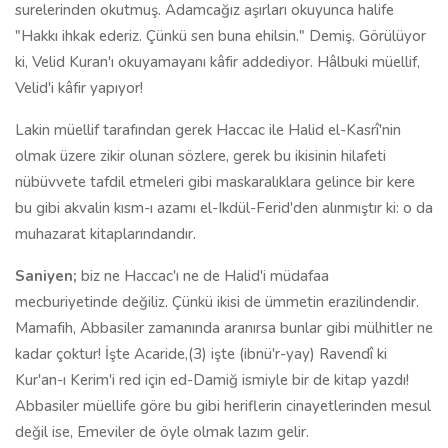
surelerinden okutmuş. Adamcağız aşırları okuyunca halife
"Hakkı ihkak ederiz. Çünkü sen buna ehilsin." Demiş. Görülüyor
ki, Velid Kuran'ı okuyamayanı kâfir addediyor. Hâlbuki müellif,
Velid'i kâfir yapıyor!
Lakin müellif tarafından gerek Haccac ile Halid el-Kasrî'nin
olmak üzere zikir olunan sözlere, gerek bu ikisinin hilafeti
nübüvvete tafdil etmeleri gibi maskaralıklara gelince bir kere
bu gibi akvalin kısm-ı azamı el-Ikdül-Ferid'den alınmıştır ki: o da
muhazarat kitaplarındandır.
Saniyen;
biz ne Haccac'ı ne de Halid'i müdafaa
mecburiyetinde değiliz. Çünkü ikisi de ümmetin erazilindendir.
Mamafih, Abbasiler zamanında aranırsa bunlar gibi mülhitler ne
kadar çoktur! İşte Acaride,(3) işte (ibnü'r-yay) Ravendî ki
Kur'an-ı Kerim'i red için ed-Damiğ ismiyle bir de kitap yazdı!
Abbasiler müellife göre bu gibi heriflerin cinayetlerinden mesul
değil ise, Emeviler de öyle olmak lazım gelir.