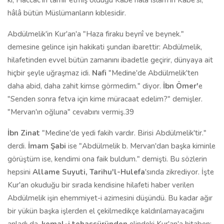
ki, Haccac'ın tamir etmiş olduğu Kabe hâlâ İslam'ın Kabe'si,
hâlâ bütün Müslümanların kıblesidir.
Abdülmelik'in Kur'an'a "Haza firaku beynî ve beynek."
demesine gelince işin hakikati şundan ibarettir: Abdülmelik,
hilafetinden evvel bütün zamanını ibadetle geçirir, dünyaya ait
hiçbir şeyle uğraşmaz idi.
Nafi
"Medine'de Abdülmelik'ten
daha abid, daha zahit kimse görmedim." diyor.
İbn Ömer'
e
"Senden sonra fetva için kime müracaat edelim?" demişler.
"Mervan'ın oğluna" cevabını vermiş.39
İbn Zinat
"Medine'de yedi fakih vardır. Birisi Abdülmelik'tir."
derdi.
İmam Şabi
ise "Abdülmelik b. Mervan'dan başka kiminle
görüştüm ise, kendimi ona faik buldum." demişti. Bu sözlerin
hepsini
Allame Suyuti,
Tarihu'l-Hulefa
'sında zikrediyor. İşte
Kur'an okuduğu bir sırada kendisine hilafeti haber verilen
Abdülmelik işin ehemmiyet-i azimesini düşündü. Bu kadar ağır
bir yükün başka işlerden el çekilmedikçe kaldırılamayacağını