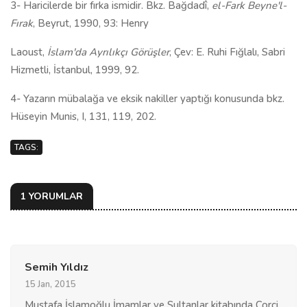
3- Haricilerde bir fırka ismidir. Bkz. Bağdadî,
el-Fark Beyne'l-
Fırak
, Beyrut, 1990, 93: Henry
Laoust,
İslam'da Ayrılıkçı Görüşler
, Çev: E. Ruhi Fığlalı, Sabri
Hizmetli, İstanbul, 1999, 92.
4- Yazarın mübalağa ve eksik nakiller yaptığı konusunda bkz.
Hüseyin Munis, I, 131, 119, 202.
TAGS:
1 YORUMLAR
Semih Yıldız
15 Jan, 2015
Mustafa İslamoğlu İmamlar ve Sultanlar kitabında Corci