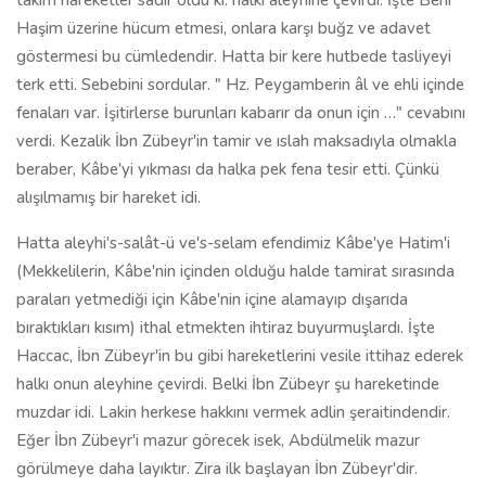
takım hareketler sadır oldu ki: halkı aleyhine çevirdi. İşte Beni
Haşim üzerine hücum etmesi, onlara karşı buğz ve adavet
göstermesi bu cümledendir. Hatta bir kere hutbede tasliyeyi
terk etti. Sebebini sordular. " Hz. Peygamberin âl ve ehli içinde
fenaları var. İşitirlerse burunları kabarır da onun için …" cevabını
verdi. Kezalik İbn Zübeyr'in tamir ve ıslah maksadıyla olmakla
beraber, Kâbe'yi yıkması da halka pek fena tesir etti. Çünkü
alışılmamış bir hareket idi.
Hatta aleyhi's-salât-ü ve's-selam efendimiz Kâbe'ye Hatim'i
(Mekkelilerin, Kâbe'nin içinden olduğu halde tamirat sırasında
paraları yetmediği için Kâbe'nin içine alamayıp dışarıda
bıraktıkları kısım) ithal etmekten ihtiraz buyurmuşlardı. İşte
Haccac, İbn Zübeyr'in bu gibi hareketlerini vesile ittihaz ederek
halkı onun aleyhine çevirdi. Belki İbn Zübeyr şu hareketinde
muzdar idi. Lakin herkese hakkını vermek adlin şeraitindendir.
Eğer İbn Zübeyr'i mazur görecek isek, Abdülmelik mazur
görülmeye daha layıktır. Zira ilk başlayan İbn Zübeyr'dir.