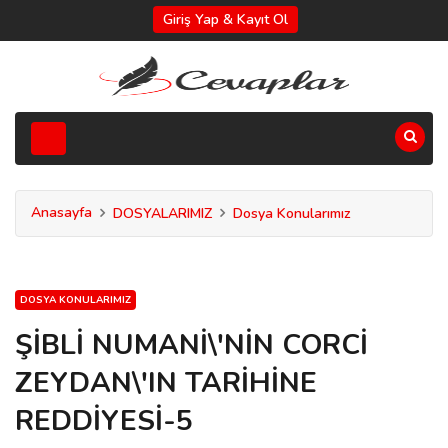
Giriş Yap & Kayıt Ol
Anasayfa
DOSYALARIMIZ
Dosya Konularımız
DOSYA KONULARIMIZ
ŞİBLİ NUMANİ\'NİN CORCİ
ZEYDAN\'IN TARİHİNE
REDDİYESİ-5