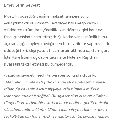
Emevilerin Seyyiatı
Müellifin gözettiği yegâne maksat, zihinlere şunu
yerleştirmektir ki: Ümmet-i Arabiyye halis Arap kaldığı
müddetçe zulüm, katı yüreklilik, kan dökmek gibi her nevi
fenalığı nefsinde cem' etmiştir. Şu kadar var ki, müellif bunu
açıktan açığa söyleyemediğinden
hile tarikine
sapmış,
telkin
edeceği fikri, dışı yaldızlı cümleler altında saklamıştır.
İşte Asr-ı İslam'ı üç devre taksim ile Hulefa-i Raşidin'in
siyasetini takdir etmesi bu cümledendir.
Ancak bu siyaseti medh ile beraber sonunda diyor ki:
"
Mamafih, Hulefa-i Raşidin'in siyaseti heyet-i umumiyesi
itibariyle kavanin-i ictimaiyyeye yahut idare-i mülkün
icabatına muvafık değildi. Bu siyaset olsa olsa bir hilafet-i
diniyedir ki, tedviri bir asırda içtimaı nadiren görülen ricalin
vücuduna mütevakkıftır. Ulum-i ictimaiyye erbabı, o devr-i
fevka'l-âde'nin haricindeki zamanlar için bu siyaseti idare-i