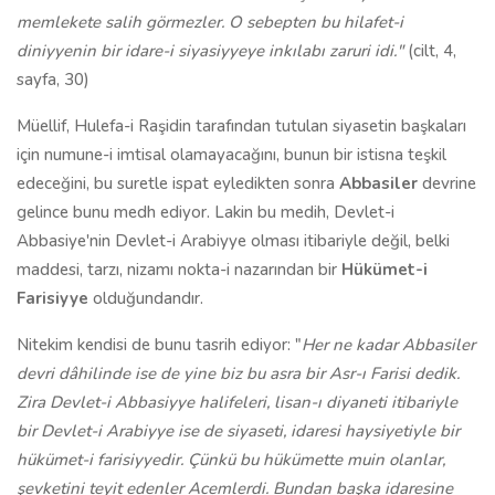
memlekete salih görmezler. O sebepten bu hilafet-i
diniyyenin bir idare-i siyasiyyeye inkılabı zaruri idi."
(cilt, 4,
sayfa, 30)
Müellif, Hulefa-i Raşidin tarafından tutulan siyasetin başkaları
için numune-i imtisal olamayacağını, bunun bir istisna teşkil
edeceğini, bu suretle ispat eyledikten sonra
Abbasiler
devrine
gelince bunu medh ediyor. Lakin bu medih, Devlet-i
Abbasiye'nin Devlet-i Arabiyye olması itibariyle değil, belki
maddesi, tarzı, nizamı nokta-i nazarından bir
Hükümet-i
Farisiyye
olduğundandır.
Nitekim kendisi de bunu tasrih ediyor: "
Her ne kadar Abbasiler
devri dâhilinde ise de yine biz bu asra bir Asr-ı Farisi dedik.
Zira Devlet-i Abbasiyye halifeleri, lisan-ı diyaneti itibariyle
bir Devlet-i Arabiyye ise de siyaseti, idaresi haysiyetiyle bir
hükümet-i farisiyyedir. Çünkü bu hükümette muin olanlar,
şevketini teyit edenler Acemlerdi. Bundan başka idaresine