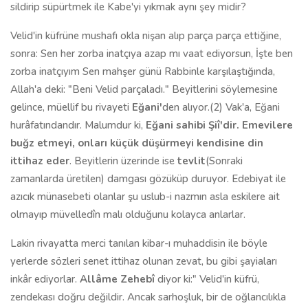
sildirip süpürtmek ile Kabe'yi yıkmak aynı şey midir?
Velid'in küfrüne mushafı okla nişan alıp parça parça ettiğine,
sonra: Sen her zorba inatçıya azap mı vaat ediyorsun, İşte ben
zorba inatçıyım Sen mahşer günü Rabbinle karşılaştığında,
Allah'a deki: "Beni Velid parçaladı." Beyitlerini söylemesine
gelince, müellif bu rivayeti
Eğani'
den alıyor.(2) Vak'a, Eğani
hurâfatındandır. Malumdur ki,
Eğani sahibi Şiî'dir. Emevilere
buğz etmeyi, onları küçük düşürmeyi kendisine din
ittihaz eder
. Beyitlerin üzerinde ise
tevlit
(Sonraki
zamanlarda üretilen) damgası gözüküp duruyor. Edebiyat ile
azıcık münasebeti olanlar şu uslub-i nazmın asla eskilere ait
olmayıp müvelledîn malı olduğunu kolayca anlarlar.
Lakin rivayatta merci tanılan kibar-ı muhaddisin ile böyle
yerlerde sözleri senet ittihaz olunan zevat, bu gibi şayiaları
inkâr ediyorlar.
Allâme Zehebî
diyor ki:" Velid'in küfrü,
zendekası doğru değildir. Ancak sarhoşluk, bir de oğlancılıkla