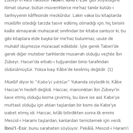
Zübeyr'in katli hadisesi
Taberi
,
İbnü'l-Esir
gibi söylediğine
itimat olunur, bütün müverrihlerce me'haz tanılır kütüb-i
tarihiyyenin kâffesinde mezkûrdur. Lakin vakıa bu kitaplarda
müellifin istediği tarzda tasvir edilmiş olmadığı için, hiç birisini
kaâle almayarak muhazarat sınıfından bir kitaba sarılıyor ki, bu
gibi kitaplara elde başka bir me'haz bulunmaz, usule de
muhalif düşmezse müracaat edilebilir. İşte gerek Taberi'de
gerek diğer muteber tarihlerde musarrah olduğu veçhile İbn
Zübeyr, Hacun'da erbab-ı tuğyandan birisi tarafından
öldürülmüştür. Yoksa başı Kâbe'de kesilmiş değildir. (1)
Müellif diyor ki: "
Kabe'yi yıktılar.
" Yukarıda söyledik ki, Kâbe
Haccac'ın hedefi değildi. Haccac, mancınıkları İbn Zübeyr'in
ilave etmiş olduğu kısma çevirmiş, bu ilave ise asıl Kabe'ye
muttasıl olduğu için atılan taşlardan bir kısmı da Kabe'ye
isabet etmiş idi. Haccac, kıtâli bitirdikten sonra ilk emrini
Mescid-i Haramı taşlardan, kanlardan temizlemek için verdi.
İbnü'l-Esir
, bunu sarahaten söylüyor. Pekâlâ, Mescid-i Haram'ı