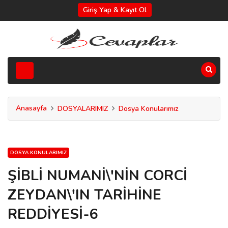
Giriş Yap & Kayıt Ol
Anasayfa
DOSYALARIMIZ
Dosya Konularımız
DOSYA KONULARIMIZ
ŞİBLİ NUMANİ\'NİN CORCİ
ZEYDAN\'IN TARİHİNE
REDDİYESİ-6