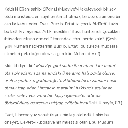
Kaldı ki Eğani sahibi Şiî'dir.(1)Muaviye'yi lekeleyecek bir şey
oldu mu isterse en zayıf en itimat olmaz, bir söz olsun onu bin
can ile kabul eder. Evet, Busr b. Ertat iki çocuk öldürdü, lakin
bu katl ikiyi aşmadı. Artık müellifin "Busr, hunhar idi. Çocukları
ihtiyarları istisna etmedi." tarzındaki sözü nerde kalır? (Şeyh
Şibli Numani hazretlerinin Busr b. Ertat'ı bu suretle müdafaa
etmeleri pek doğru olmasa gerektir. Mehmed Akif)
Müellif diyor ki: "
Muaviye gibi sulhu ile metaneti ile maruf
olan bir adamın zamanındaki ümeranın hali böyle olursa,
artık o şiddeti, o gaddarlığı ile Abdülmelik'in zamanı nasıl
olmak icap eder. Haccac'ın mezalimi hakkında söylenen
sözler velev yüz yirmi bin kişiyi işkenceler altında
öldürdüğünü göstersin istiğrap edilebilir mi?
(cilt 4, sayfa, 83.)
Evet, Haccac yüz yahut iki yüz bin kişi öldürdü. Lakin bu
cinayet, Devlet-i Abbasiye'nin müessisi olan
Ebu Müslim