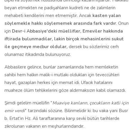
bîperva söylemek hususunda birinciliği kazanmışlardır. Hakikati
beyan etmekten ne padişahların kudreti ne de zalimlerin
mehabeti kendilerini men etmemiştir. Ancak
kasten yalan
söylemekle hakkı söylememek arasında fark vardır
. Onun
için
Devr-i Abbasiye'deki müellifler, Emeviler hakkında
iftirada bulunmadılar, lakin birçok mehasinlerini sukut
ile geçmeye mecbur oldular,
dersek bu sözlerimiz cerh
olunamaz itikadında bulunuyoruz.
Abbasilere gelince, bunlar zamanlarında hem memleketin
sahibi hem halkın malik-i mutlakı oldukları için teveccühleri
hayat, gazapları herkes için memat idi. Ufacık hatalarını
muaheze ölüm tehlikelerini göze aldırmaksızın kabil olamazdı.
Şimdi gelelim müellifin "
Muaviye karıların, çocukların katli için
emir verdi
" tarzındaki sözüne. Bilinmelidir ki: bu vaka yani Busr
b. Ertat'ın Hz. Ali taraftaranına karşı sevki bütün tarihlerde
zikrolunan vakanın en meşhurlarındandır.