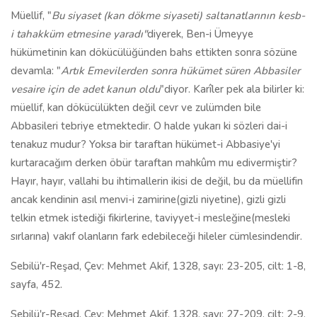
Müellif, "
Bu siyaset (kan dökme siyaseti) saltanatlarının kesb-
i tahakküm etmesine yaradı"
diyerek, Ben-i Ümeyye
hükümetinin kan dökücülüğünden bahs ettikten sonra sözüne
devamla: "
Artık Emevilerden sonra hükümet süren Abbasiler
vesaire için de adet kanun oldu
"diyor. Karîler pek ala bilirler ki:
müellif, kan dökücülükten değil cevr ve zulümden bile
Abbasileri tebriye etmektedir. O halde yukarı ki sözleri dai-i
tenakuz mudur? Yoksa bir taraftan hükümet-i Abbasiye'yi
kurtaracağım derken öbür taraftan mahkûm mu edivermiştir?
Hayır, hayır, vallahi bu ihtimallerin ikisi de değil, bu da müellifin
ancak kendinin asıl menvi-i zamirine(gizli niyetine), gizli gizli
telkin etmek istediği fikirlerine, taviyyet-i mesleğine(mesleki
sırlarına) vakıf olanların fark edebileceği hileler cümlesindendir.
Sebilü'r-Reşad, Çev: Mehmet Akif, 1328, sayı: 23-205, cilt: 1-8,
sayfa, 452.
Sebilü'r-Reşad, Çev: Mehmet Akif, 1328, sayı: 27-209, cilt: 2-9,