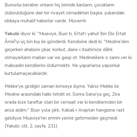
Bununla beraber onların hiç birinde karıların, çocukların
öldürüldüğüne dair bir rivayet olmadıktan başka, yukarıdaki
iddiaya muhalif haberler vardır. Müverrih
Yakubi
diyor ki: "Muaviye, Busr b. Ertat'ı yahut İbn Ebi Ertat
Âmirî'yi üç bin kişi ile gönderdi. Kendisine dedi ki: "Medine'den
geçerken ahalisini çıkar, korkut, daire-i itaatimize dâhil
olmayanların malları var ise gasp et. Medinelilere o zannı ver ki:
maksadın kendilerini öldürmektir. Ne yaparlarsa yapsınlar
kurtulamayacaklardır.
Mekke'ye girdiğin zaman kimseye ilişme. Yalnız Mekke ile
Medine arasındaki halkı tehdit et. Sonra Sana'ya geç. Zira
orada bize taraftar olan bir cemaat var ki kendilerinden bir
ariza aldım." Busr yola çıktı. Kabail-i Araptan hangisine rast
geldiyse Muaviye'nin emrini yerine getirmeden geçmedi.
(Yakubi, cilt, 2, sayfa, 231)