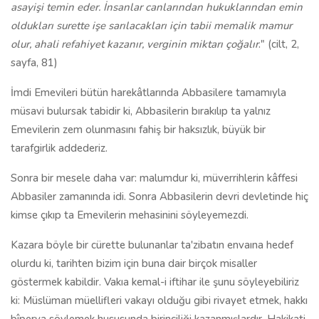
asayişi temin eder. İnsanlar canlarından hukuklarından emin
oldukları surette işe sarılacakları için tabii memalik mamur
olur, ahali refahiyet kazanır, verginin miktarı çoğalır
." (cilt, 2,
sayfa, 81)
İmdi Emevileri bütün harekâtlarında Abbasilere tamamıyla
müsavi bulursak tabidir ki, Abbasilerin bırakılıp ta yalnız
Emevilerin zem olunmasını fahiş bir haksızlık, büyük bir
tarafgirlik addederiz.
Sonra bir mesele daha var: malumdur ki, müverrihlerin kâffesi
Abbasiler zamanında idi. Sonra Abbasilerin devri devletinde hiç
kimse çıkıp ta Emevilerin mehasinini söyleyemezdi.
Kazara böyle bir cürette bulunanlar ta'zibatın envaına hedef
olurdu ki, tarihten bizim için buna dair birçok misaller
göstermek kabildir. Vakıa kemal-i iftihar ile şunu söyleyebiliriz
ki: Müslüman müellifleri vakayı olduğu gibi rivayet etmek, hakkı