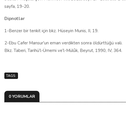
sayfa, 19-20.
Dipnotlar
1-Benzer bir tenkit için bkz. Hüseyin Munis, II, 19.
2-Ebu Cafer Mansur'un eman verdikten sonra öldürttüğü vali.
Bkz. Taberi, Tarihü'l-Ümemi ve'l-Mülûk, Beyrut, 1990, IV, 364.
TAGS:
0 YORUMLAR