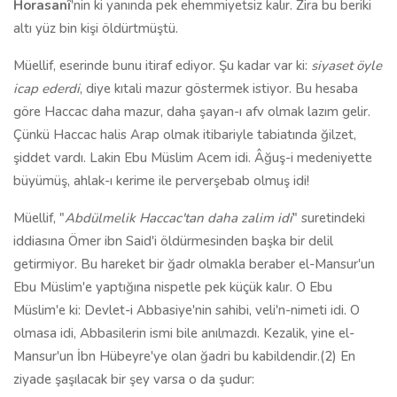
Horasanî
'nin ki yanında pek ehemmiyetsiz kalır. Zira bu beriki
altı yüz bin kişi öldürtmüştü.
Müellif, eserinde bunu itiraf ediyor. Şu kadar var ki:
siyaset öyle
icap ederdi
, diye kıtali mazur göstermek istiyor. Bu hesaba
göre Haccac daha mazur, daha şayan-ı afv olmak lazım gelir.
Çünkü Haccac halis Arap olmak itibariyle tabiatında ğilzet,
şiddet vardı. Lakin Ebu Müslim Acem idi. Âğuş-i medeniyette
büyümüş, ahlak-ı kerime ile perverşebab olmuş idi!
Müellif, "
Abdülmelik Haccac'tan daha zalim idi
" suretindeki
iddiasına Ömer ibn Said'i öldürmesinden başka bir delil
getirmiyor. Bu hareket bir ğadr olmakla beraber el-Mansur'un
Ebu Müslim'e yaptığına nispetle pek küçük kalır. O Ebu
Müslim'e ki: Devlet-i Abbasiye'nin sahibi, veli'n-nimeti idi. O
olmasa idi, Abbasilerin ismi bile anılmazdı. Kezalik, yine el-
Mansur'un İbn Hübeyre'ye olan ğadri bu kabildendir.(2) En
ziyade şaşılacak bir şey varsa o da şudur: