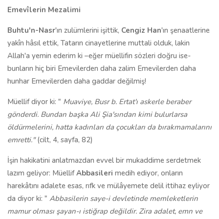
Emevîlerin Mezalimi
Buhtu'n-Nasr
'ın zulümlerini işittik,
Cengiz Han
'ın şenaatlerine
yakîn hâsıl ettik, Tatarın cinayetlerine muttali olduk, lakin
Allah'a yemin ederim ki –eğer müellifin sözleri doğru ise-
bunların hiç biri Emevilerden daha zalim Emevilerden daha
hunhar Emevilerden daha gaddar değilmiş!
Müellif diyor ki: "
Muaviye, Busr b. Ertat'ı askerle beraber
gönderdi. Bundan başka Ali Şia'sından kimi bulurlarsa
öldürmelerini, hatta kadınları da çocukları da bırakmamalarını
emretti."
(cilt, 4, sayfa, 82)
İşin hakikatini anlatmazdan evvel bir mukaddime serdetmek
lazım geliyor: Müellif
Abbasileri
medih ediyor, onların
harekâtını adalete esas, rıfk ve mülâyemete delil ittihaz eyliyor
da diyor ki: "
Abbasilerin saye-i devletinde memleketlerin
mamur olması şayan-ı istiğrap değildir. Zira adalet, emn ve