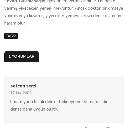
Cevap
: Dinimiz sağlığa çok önem vermektedir. Bu nedenle
yanmış yiyecekleri yemek mekruhtur. Ancak doktor bir kimseye
yanmış veya kızarmış yiyecekler yemeyeceksin derse o zaman
haram olur.
TAGS:
1 YORUMLAR
selcen terzi
17 Jun, 2008
haram yada helali doktor belirleyemez.yememelidir
dense daha uygun olurdu.