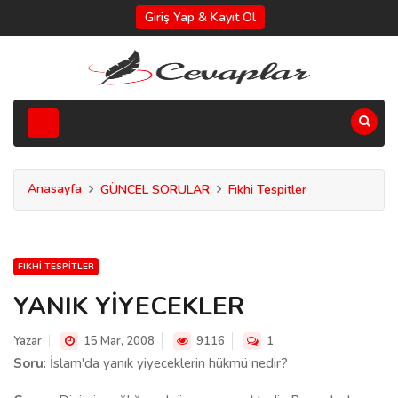
Giriş Yap & Kayıt Ol
Anasayfa
GÜNCEL SORULAR
Fıkhi Tespitler
FIKHI TESPITLER
YANIK YİYECEKLER
Yazar
15 Mar, 2008
9116
1
Soru
: İslam'da yanık yiyeceklerin hükmü nedir?