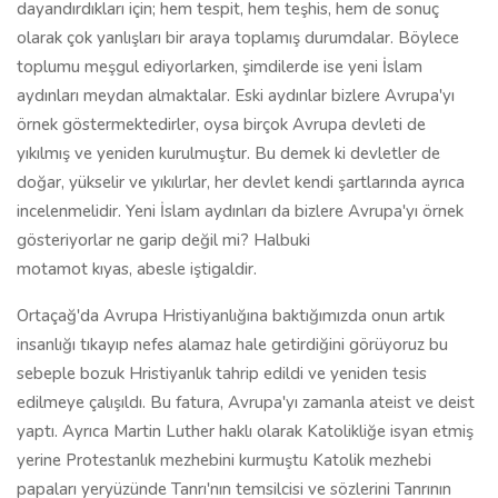
dayandırdıkları için; hem tespit, hem teşhis, hem de sonuç
olarak çok yanlışları bir araya toplamış durumdalar. Böylece
toplumu meşgul ediyorlarken, şimdilerde ise yeni İslam
aydınları meydan almaktalar. Eski aydınlar bizlere Avrupa'yı
örnek göstermektedirler, oysa birçok Avrupa devleti de
yıkılmış ve yeniden kurulmuştur. Bu demek ki devletler de
doğar, yükselir ve yıkılırlar, her devlet kendi şartlarında ayrıca
incelenmelidir. Yeni İslam aydınları da bizlere Avrupa'yı örnek
gösteriyorlar ne garip değil mi? Halbuki
motamot kıyas, abesle iştigaldir.
Ortaçağ'da Avrupa Hristiyanlığına baktığımızda onun artık
insanlığı tıkayıp nefes alamaz hale getirdiğini görüyoruz bu
sebeple bozuk Hristiyanlık tahrip edildi ve yeniden tesis
edilmeye çalışıldı. Bu fatura, Avrupa'yı zamanla ateist ve deist
yaptı. Ayrıca Martin Luther haklı olarak Katolikliğe isyan etmiş
yerine Protestanlık mezhebini kurmuştu Katolik mezhebi
papaları yeryüzünde Tanrı'nın temsilcisi ve sözlerini Tanrının