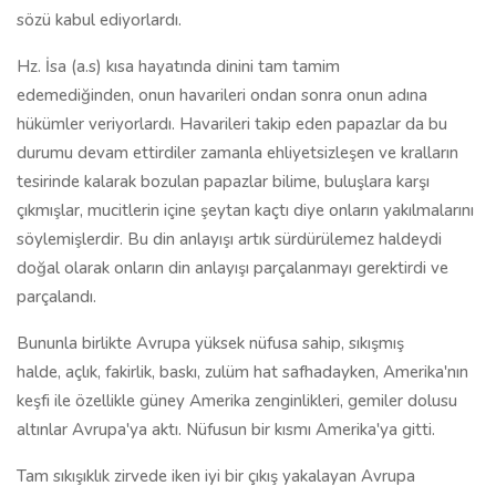
sözü kabul ediyorlardı.
Hz. İsa (a.s) kısa hayatında dinini tam tamim
edemediğinden, onun havarileri ondan sonra onun adına
hükümler veriyorlardı. Havarileri takip eden papazlar da bu
durumu devam ettirdiler zamanla ehliyetsizleşen ve kralların
tesirinde kalarak bozulan papazlar bilime, buluşlara karşı
çıkmışlar, mucitlerin içine şeytan kaçtı diye onların yakılmalarını
söylemişlerdir. Bu din anlayışı artık sürdürülemez haldeydi
doğal olarak onların din anlayışı parçalanmayı gerektirdi ve
parçalandı.
Bununla birlikte Avrupa yüksek nüfusa sahip, sıkışmış
halde, açlık, fakirlik, baskı, zulüm hat safhadayken, Amerika'nın
keşfi ile özellikle güney Amerika zenginlikleri, gemiler dolusu
altınlar Avrupa'ya aktı. Nüfusun bir kısmı Amerika'ya gitti.
Tam sıkışıklık zirvede iken iyi bir çıkış yakalayan Avrupa