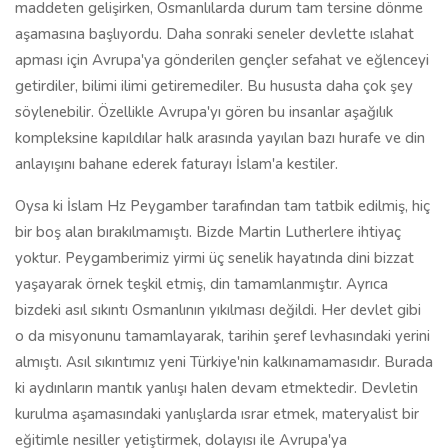
maddeten gelişirken, Osmanlılarda durum tam tersine dönme
aşamasına başlıyordu. Daha sonraki seneler devlette ıslahat
apması için Avrupa'ya gönderilen gençler sefahat ve eğlenceyi
getirdiler, bilimi ilimi getiremediler. Bu hususta daha çok şey
söylenebilir. Özellikle Avrupa'yı gören bu insanlar aşağılık
kompleksine kapıldılar halk arasında yayılan bazı hurafe ve din
anlayışını bahane ederek faturayı İslam'a kestiler.
Oysa ki İslam Hz Peygamber tarafından tam tatbik edilmiş, hiç
bir boş alan bırakılmamıştı. Bizde Martin Lutherlere ihtiyaç
yoktur. Peygamberimiz yirmi üç senelik hayatında dini bizzat
yaşayarak örnek teşkil etmiş, din tamamlanmıştır. Ayrıca
bizdeki asıl sıkıntı Osmanlının yıkılması değildi. Her devlet gibi
o da misyonunu tamamlayarak, tarihin şeref levhasındaki yerini
almıştı. Asıl sıkıntımız yeni Türkiye'nin kalkınamamasıdır. Burada
ki aydınların mantık yanlışı halen devam etmektedir. Devletin
kurulma aşamasındaki yanlışlarda ısrar etmek, materyalist bir
eğitimle nesiller yetiştirmek, dolayısı ile Avrupa'ya