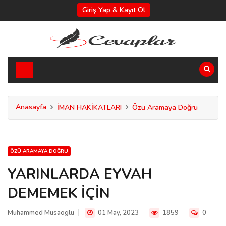
Giriş Yap & Kayıt Ol
Anasayfa
İMAN HAKİKATLARI
Özü Aramaya Doğru
ÖZÜ ARAMAYA DOĞRU
YARINLARDA EYVAH
DEMEMEK İÇİN
Muhammed Musaoglu
01 May, 2023
1859
0