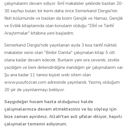
çalışmalarım devam ediyor. İlmî makaleler şeklinde bazıları 20-
30 sayfayı bulan; bir kısmı daha önce Semerkand Dergisi'nin
fıkıh bölümünde ve bazıları da bizim Gençlik ve Namaz, Gençlik
ve Evlilik kitaplarında olan konuların olduğu "Dînî ve Tarihî
Araştırmalar" kitabına yeni başladım.
Semerkand Dergisi'nde yayınlanan ayda 3 kısa tarihî nükteli
makaleler serisi olan "Binbir Damla" çalışmaları kitap 5 cilt
olana kadar devam edecek. Bunların yanı sıra severek, zevkle
yazdığım ve beni dinlendirdiğine inandığım şiir çalışmalarım var.
Şu ana kadar 11 tanesi kişisel web sitem olan
www.yusufozcan.com adresinde yayınlandı. Yazmış olduğum
20 şiir de yayınlanmayı bekliyor.
Saygıdeğer hocam hasta olduğunuz halde
çalışmalarınıza devam etmektesiniz ve bu söyleşi için
bize zaman ayırdınız. Allah'tan acil şifalar diliyor, hayırlı
çalışmalar temenni ediyorum.