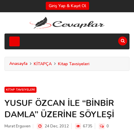
Giriş Yap & Kayıt Ol
Anasayfa
KİTAPÇA
Kitap Tavsiyeleri
KITAP TAVSIYELERI
YUSUF ÖZCAN İLE “BİNBİR
DAMLA” ÜZERİNE SÖYLEŞİ
Murat Erguven
24 Dec, 2012
6735
0