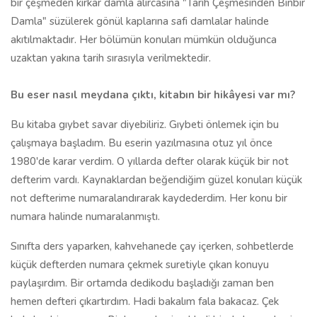
bir çeşmeden kırkar damla alırcasına "Tarih Çeşmesinden Binbir
Damla" süzülerek gönül kaplarına safi damlalar halinde
akıtılmaktadır. Her bölümün konuları mümkün olduğunca
uzaktan yakına tarih sırasıyla verilmektedir.
Bu eser nasıl meydana çıktı, kitabın bir hikâyesi var mı?
Bu kitaba gıybet savar diyebiliriz. Gıybeti önlemek için bu
çalışmaya başladım. Bu eserin yazılmasına otuz yıl önce
1980'de karar verdim. O yıllarda defter olarak küçük bir not
defterim vardı. Kaynaklardan beğendiğim güzel konuları küçük
not defterime numaralandırarak kaydederdim. Her konu bir
numara halinde numaralanmıştı.
Sınıfta ders yaparken, kahvehanede çay içerken, sohbetlerde
küçük defterden numara çekmek suretiyle çıkan konuyu
paylaşırdım. Bir ortamda dedikodu başladığı zaman ben
hemen defteri çıkartırdım. Hadi bakalım fala bakacaz. Çek