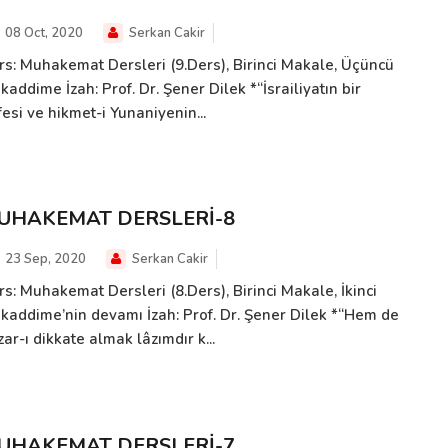
08 Oct, 2020
Serkan Cakir
rs: Muhakemat Dersleri (9.Ders), Birinci Makale, Üçüncü
addime İzah: Prof. Dr. Şener Dilek *“İsrailiyatın bir
fesi ve hikmet-i Yunaniyenin...
UHAKEMAT DERSLERİ-8
23 Sep, 2020
Serkan Cakir
s: Muhakemat Dersleri (8.Ders), Birinci Makale, İkinci
kaddime’nin devamı İzah: Prof. Dr. Şener Dilek *“Hem de
ar-ı dikkate almak lâzımdır k...
UHAKEMAT DERSLERİ-7