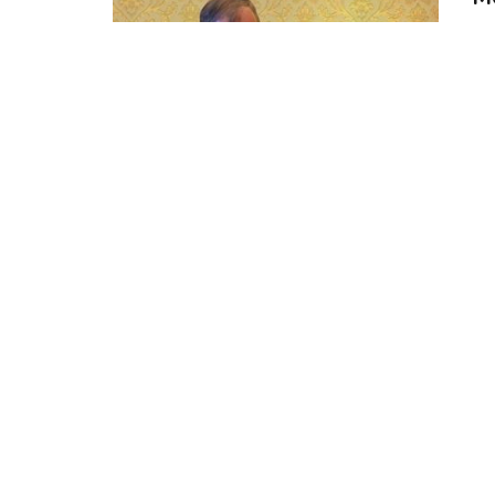
Der
Mu
bir
M
De
Mu
Dr.