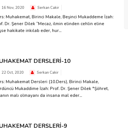
16 Nov, 2020
Serkan Cakir
rs: Muhakemat, Birinci Makale, Beşinci Mukaddeme İzah:
f. Dr. Şener Dilek “Mecaz, ilmin elinden cehlin eline
se hakikate inkılab eder, hur...
UHAKEMAT DERSLERİ-10
22 Oct, 2020
Serkan Cakir
rs: Muhakemat Dersleri (10.Ders), Birinci Makale,
rdüncü Mukaddime İzah: Prof. Dr. Şener Dilek *Şöhret,
sanın malı olmayanı da insana mal eder...
UHAKEMAT DERSLERİ-9