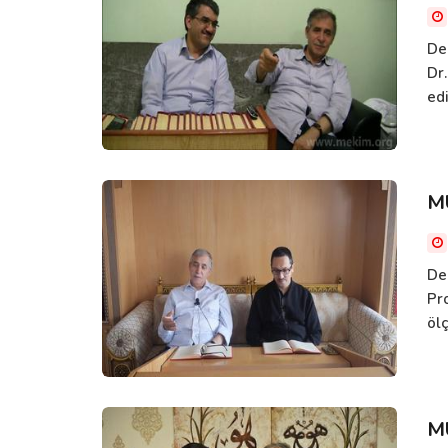
De
Dr
ed
M
De
Pr
ölç
M