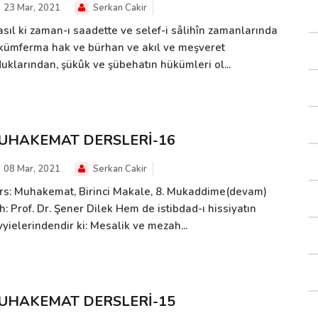
23 Mar, 2021
Serkan Cakir
asıl ki zaman-ı saadette ve selef-i sâlihîn zamanlarında
kümferma hak ve bürhan ve akıl ve meşveret
duklarından, şükûk ve şübehatın hükümleri ol...
UHAKEMAT DERSLERİ-16
08 Mar, 2021
Serkan Cakir
rs: Muhakemat, Birinci Makale, 8. Mukaddime(devam)
h: Prof. Dr. Şener Dilek Hem de istibdad-ı hissiyatın
yielerindendir ki: Mesalik ve mezah...
UHAKEMAT DERSLERİ-15