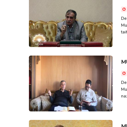
De
Muk
tai
M
Der
Mu
naz
M