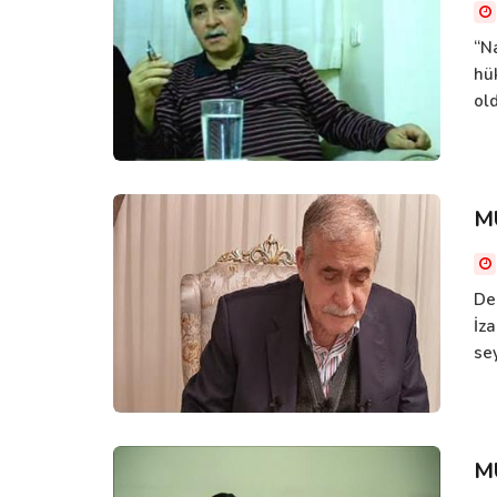
“N
hü
ol
M
De
İza
sey
M