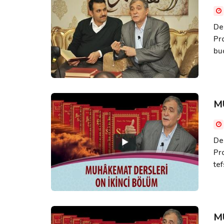
De
Pr
bud
M
De
Pro
te
M