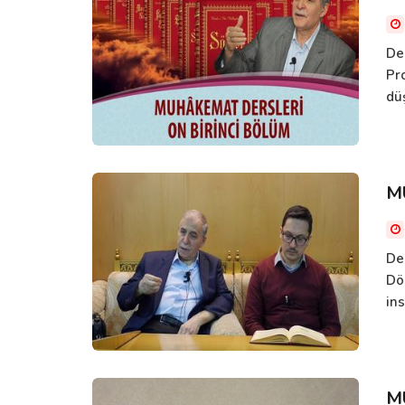
De
Pro
düş
M
De
Dö
in
M