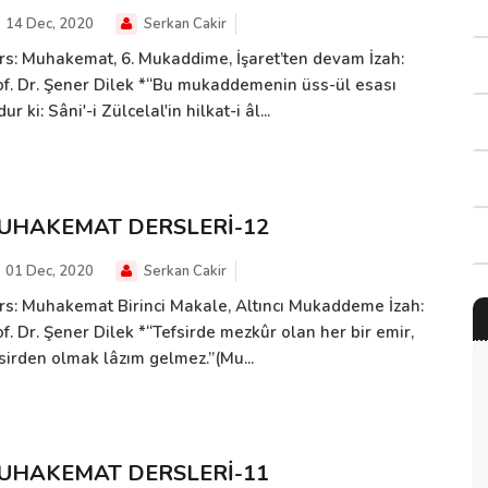
14 Dec, 2020
Serkan Cakir
rs: Muhakemat, 6. Mukaddime, İşaret’ten devam İzah:
of. Dr. Şener Dilek *“Bu mukaddemenin üss-ül esası
ur ki: Sâni'-i Zülcelal'in hilkat-i âl...
UHAKEMAT DERSLERİ-12
01 Dec, 2020
Serkan Cakir
rs: Muhakemat Birinci Makale, Altıncı Mukaddeme İzah:
f. Dr. Şener Dilek *“Tefsirde mezkûr olan her bir emir,
fsirden olmak lâzım gelmez.”(Mu...
UHAKEMAT DERSLERİ-11