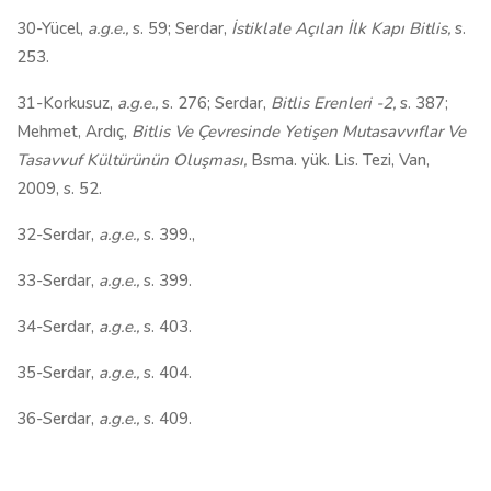
30-Yücel,
a.g.e.,
s. 59; Serdar,
İstiklale Açılan İlk Kapı Bitlis,
s.
253.
31-Korkusuz,
a.g.e.,
s. 276; Serdar,
Bitlis Erenleri -2,
s. 387;
Mehmet, Ardıç,
Bitlis Ve Çevresinde
Yetişen Mutasavvıflar Ve
Tasavvuf Kültürünün Oluşması,
Bsma. yük. Lis. Tezi, Van,
2009, s. 52.
32-Serdar,
a.g.e.,
s. 399.,
33-Serdar,
a.g.e.,
s. 399.
34-Serdar,
a.g.e.,
s. 403.
35-Serdar,
a.g.e.,
s. 404.
36-Serdar,
a.g.e.,
s. 409.