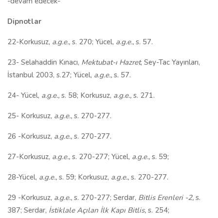
-devam edecek-
Dipnotlar
22-Korkusuz,
a.g.e.,
s. 270; Yücel,
a.g.e.,
s. 57.
23- Selahaddin Kınacı,
Mektubat-ı Hazret
, Sey-Tac Yayınları,
İstanbul 2003, s.27; Yücel,
a.g.e.,
s. 57.
24- Yücel,
a.g.e.,
s. 58; Korkusuz,
a.g.e.,
s. 271.
25- Korkusuz,
a.g.e.,
s. 270-277.
26 -Korkusuz,
a.g.e.,
s. 270-277.
27-Korkusuz,
a.g.e.,
s. 270-277; Yücel,
a.g.e.,
s. 59;
28-Yücel,
a.g.e.,
s. 59; Korkusuz,
a.g.e.,
s. 270-277.
29 -Korkusuz,
a.g.e.,
s. 270-277; Serdar,
Bitlis Erenleri -2,
s.
387; Serdar,
İstiklale Açılan İlk Kapı
Bitlis,
s. 254;