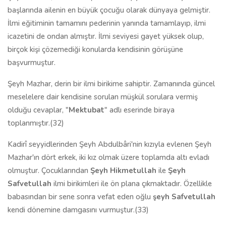
başlarında ailenin en büyük çocuğu olarak dünyaya gelmiştir.
İlmi eğitiminin tamamını pederinin yanında tamamlayıp, ilmi
icazetini de ondan almıştır. İlmi seviyesi gayet yüksek olup,
birçok kişi çözemediği konularda kendisinin görüşüne
başvurmuştur.
Şeyh Mazhar, derin bir ilmi birikime sahiptir. Zamanında güncel
meselelere dair kendisine sorulan müşkül sorulara vermiş
olduğu cevaplar, "
Mektubat
" adlı eserinde biraya
toplanmıştır.(32)
Kadirî seyyidlerinden Şeyh Abdulbâri'nin kızıyla evlenen Şeyh
Mazhar'ın dört erkek, iki kız olmak üzere toplamda altı evladı
olmuştur. Çocuklarından
Şeyh Hikmetullah
ile
Şeyh
Safvetullah
ilmi birikimleri ile ön plana çıkmaktadır. Özellikle
babasından bir sene sonra vefat eden oğlu
şeyh Safvetullah
kendi dönemine damgasını vurmuştur.(33)