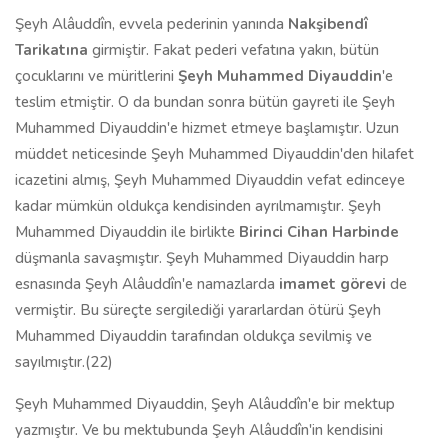
Şeyh Alâuddîn, evvela pederinin yanında
Nakşibendî
Tarikatına
girmiştir. Fakat pederi vefatına yakın, bütün
çocuklarını ve müritlerini
Şeyh Muhammed Diyauddin
'e
teslim etmiştir. O da bundan sonra bütün gayreti ile Şeyh
Muhammed Diyauddin'e hizmet etmeye başlamıştır. Uzun
müddet neticesinde Şeyh Muhammed Diyauddin'den hilafet
icazetini almış, Şeyh Muhammed Diyauddin vefat edinceye
kadar mümkün oldukça kendisinden ayrılmamıştır. Şeyh
Muhammed Diyauddin ile birlikte
Birinci Cihan Harbinde
düşmanla savaşmıştır. Şeyh Muhammed Diyauddin harp
esnasında Şeyh Alâuddîn'e namazlarda
imamet görevi
de
vermiştir. Bu süreçte sergilediği yararlardan ötürü Şeyh
Muhammed Diyauddin tarafından oldukça sevilmiş ve
sayılmıştır.(22)
Şeyh Muhammed Diyauddin, Şeyh Alâuddîn'e bir mektup
yazmıştır. Ve bu mektubunda Şeyh Alâuddîn'in kendisini