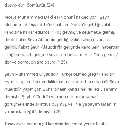
dileyip elini öpmüştür.(24)
Molla Muhammed Bakî el-Norşinî
naklediyor: "Şeyh
Muhammed Diyauddin'in halifeleri Norşin'e geldiği vakit,
kendisine haber edilince; "Hoş gelmiş ve selametle gelmiş"
derdi. Lakin Şeyh Alâuddîn geldiği vakit kalkıp divana da
gelirdi. Fakat Şeyh Alâuddîn'in gelişinde kendilerini haberdar
ettiğimiz vakit, gelişine sevinip tebessüm eder: "hoş gelmiş"
der ve derhal divana gelirdi."(25)
Şeyh Muhammed Diyauddin Türkçe bilmediği için kendisini
ziyarete gelen Türk yetkililer ile arasındaki tercümanlığı Şeyh
Alâuddîn yapmıştır. Buna binaen kendisine; "
ikinci lisanım
"
demiştir. Şeyh Alâuddîn yanında olmadığı zaman,
görüşmelerinde sıkıntıya düşmüş ve "
Ne yapayım lisanım
yanımda değil
" demiştir.(26)
Tasavvufta her mürşid kendisinden sonra yerine halife