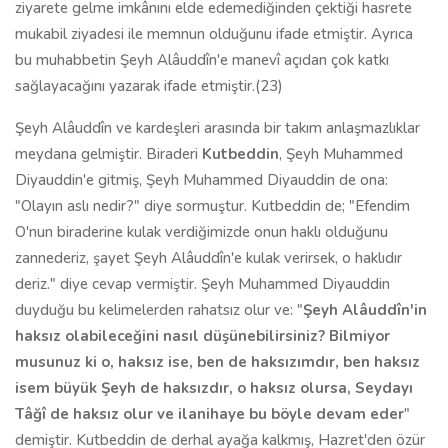
ziyarete gelme imkânını elde edemediğinden çektiği hasrete
mukabil ziyadesi ile memnun olduğunu ifade etmiştir. Ayrıca
bu muhabbetin Şeyh Alâuddîn'e manevî açıdan çok katkı
sağlayacağını yazarak ifade etmiştir.(23)
Şeyh Alâuddîn ve kardeşleri arasında bir takım anlaşmazlıklar
meydana gelmiştir. Biraderi
Kutbeddin
, Şeyh Muhammed
Diyauddin'e gitmiş, Şeyh Muhammed Diyauddin de ona:
"Olayın aslı nedir?" diye sormuştur. Kutbeddin de; "Efendim
O'nun biraderine kulak verdiğimizde onun haklı olduğunu
zannederiz, şayet Şeyh Alâuddîn'e kulak verirsek, o haklıdır
deriz." diye cevap vermiştir. Şeyh Muhammed Diyauddin
duyduğu bu kelimelerden rahatsız olur ve: "
Şeyh Alâuddîn'in
haksız olabileceğini nasıl düşünebilirsiniz? Bilmiyor
musunuz ki o, haksız ise, ben de haksızımdır, ben haksız
isem büyük Şeyh de haksızdır, o haksız olursa, Seydayı
Tâğî de haksız olur ve ilanihaye bu böyle devam eder
"
demiştir. Kutbeddin de derhal ayağa kalkmış, Hazret'den özür