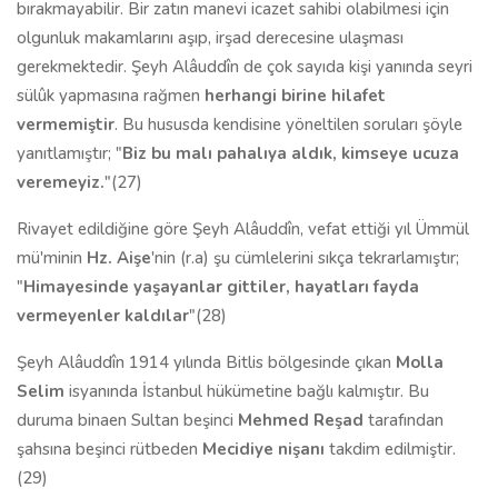
bırakmayabilir. Bir zatın manevi icazet sahibi olabilmesi için
olgunluk makamlarını aşıp, irşad derecesine ulaşması
gerekmektedir. Şeyh Alâuddîn de çok sayıda kişi yanında seyri
sülûk yapmasına rağmen
herhangi birine hilafet
vermemiştir
. Bu hususda kendisine yöneltilen soruları şöyle
yanıtlamıştır; "
Biz bu malı pahalıya aldık, kimseye ucuza
veremeyiz.
"(27)
Rivayet edildiğine göre Şeyh Alâuddîn, vefat ettiği yıl Ümmül
mü'minin
Hz. Aişe
'nin (r.a) şu cümlelerini sıkça tekrarlamıştır;
"
Himayesinde yaşayanlar gittiler, hayatları fayda
vermeyenler kaldılar
"(28)
Şeyh Alâuddîn 1914 yılında Bitlis bölgesinde çıkan
Molla
Selim
isyanında İstanbul hükümetine bağlı kalmıştır. Bu
duruma binaen Sultan beşinci
Mehmed Reşad
tarafından
şahsına beşinci rütbeden
Mecidiye nişanı
takdim edilmiştir.
(29)