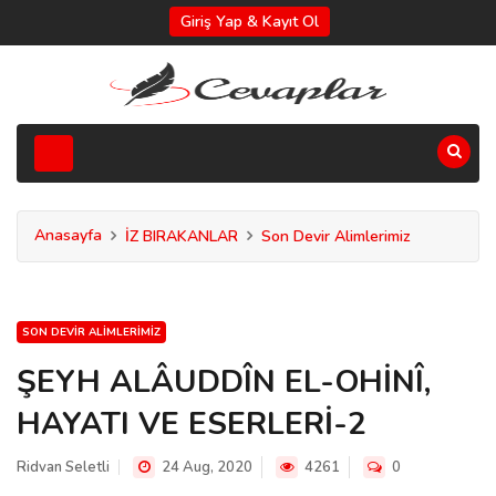
Giriş Yap & Kayıt Ol
Anasayfa
İZ BIRAKANLAR
Son Devir Alimlerimiz
SON DEVIR ALIMLERIMIZ
ŞEYH ALÂUDDÎN EL-OHİNÎ,
HAYATI VE ESERLERİ-2
Ridvan Seletli
24 Aug, 2020
4261
0