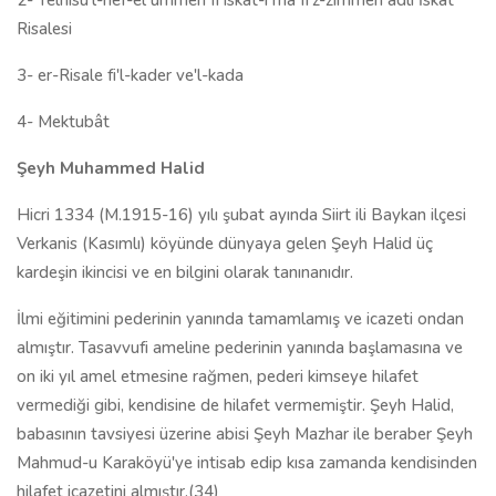
2- Telhisü'l-nef-el ümmeh fi iskât-ı mâ fi'z-zımmeh adlı İskat
Risalesi
3- er-Risale fi'l-kader ve'l-kada
4- Mektubât
Şeyh Muhammed Halid
Hicri 1334 (M.1915-16) yılı şubat ayında Siirt ili Baykan ilçesi
Verkanis (Kasımlı) köyünde dünyaya gelen Şeyh Halid üç
kardeşin ikincisi ve en bilgini olarak tanınanıdır.
İlmi eğitimini pederinin yanında tamamlamış ve icazeti ondan
almıştır. Tasavvufi ameline pederinin yanında başlamasına ve
on iki yıl amel etmesine rağmen, pederi kimseye hilafet
vermediği gibi, kendisine de hilafet vermemiştir. Şeyh Halid,
babasının tavsiyesi üzerine abisi Şeyh Mazhar ile beraber Şeyh
Mahmud-u Karaköyü'ye intisab edip kısa zamanda kendisinden
hilafet icazetini almıştır.(34)