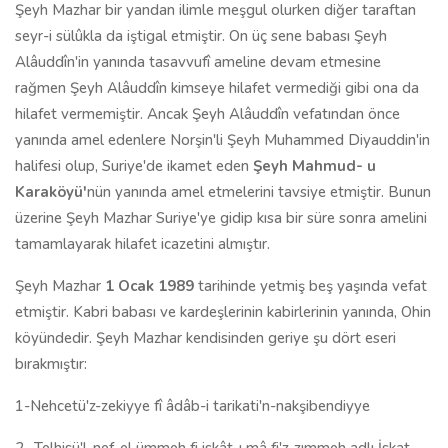
Şeyh Mazhar bir yandan ilimle meşgul olurken diğer taraftan
seyr-i sülûkla da iştigal etmiştir. On üç sene babası Şeyh
Alâuddîn'in yanında tasavvufî ameline devam etmesine
rağmen Şeyh Alâuddîn kimseye hilafet vermediği gibi ona da
hilafet vermemiştir. Ancak Şeyh Alâuddîn vefatından önce
yanında amel edenlere Norşin'li Şeyh Muhammed Diyauddin'in
halifesi olup, Suriye'de ikamet eden
Şeyh Mahmud- u
Karaköyü'
nün yanında amel etmelerini tavsiye etmiştir. Bunun
üzerine Şeyh Mazhar Suriye'ye gidip kısa bir süre sonra amelini
tamamlayarak hilafet icazetini almıştır.
Şeyh Mazhar
1 Ocak 1989
tarihinde yetmiş beş yaşında vefat
etmiştir. Kabri babası ve kardeşlerinin kabirlerinin yanında, Ohin
köyündedir. Şeyh Mazhar kendisinden geriye şu dört eseri
bırakmıştır:
1-Nehcetü'z-zekiyye fî âdâb-i tarikati'n-nakşibendiyye