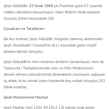
Şeyh Alâûddîn,
23 Ocak 1949
yılı Pazartesi günü 67
yaşında
Hakkın rahmetine kavuşmuştur. Kabri Bitlis'in Mutki ilçesinin
Koyunlu (Ohin) köyündedir.(30)
Çocukları ve Talebeleri
Bir kez evlenen Şeyh Alâuddîn, bölgenin tanınmış ailelerinden
Şeyh Abdulkadir-î Geylanî'nin (k.s.) soyundan gelen Kadirî
ailesine damat olmuştur.
Şeyh Alâuddîn'in, hem medrese ilimlerini tamamlayan, hem de
Tasavvufa / Tarikatta kemale eren ve Ohin Medresesinin
devam etmesi yolunda temel dinamiklerin oturmasını sağlayan
üç erkek, iki kız olmak üzere toplamda beş evladı olmuştur.(31)
Erkek evlatları;
Şeyh Muhammed Mazhar
Şeyh Mazhar, hicri 1331 (M.1912-13) yılında ocak ayının