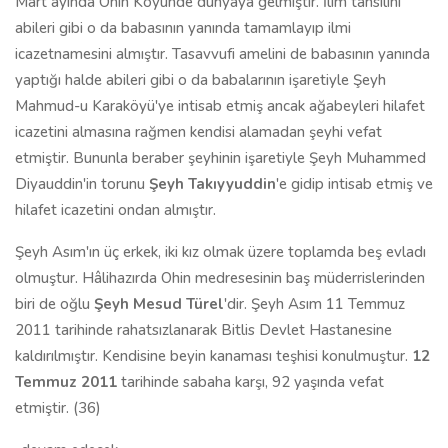
Mart ayında Ohin Köyünde dünyaya gelmiştir. İlim tahsilini
abileri gibi o da babasının yanında tamamlayıp ilmi
icazetnamesini almıştır. Tasavvufi amelini de babasının yanında
yaptığı halde abileri gibi o da babalarının işaretiyle Şeyh
Mahmud-u Karaköyü'ye intisab etmiş ancak ağabeyleri hilafet
icazetini almasına rağmen kendisi alamadan şeyhi vefat
etmiştir. Bununla beraber şeyhinin işaretiyle Şeyh Muhammed
Diyauddin'in torunu
Şeyh Takıyyuddin
'e gidip intisab etmiş ve
hilafet icazetini ondan almıştır.
Şeyh Asım'ın üç erkek, iki kız olmak üzere toplamda beş evladı
olmuştur. Hâlihazırda Ohin medresesinin baş müderrislerinden
biri de oğlu
Şeyh Mesud Türel
'dir. Şeyh Asım 11 Temmuz
2011 tarihinde rahatsızlanarak Bitlis Devlet Hastanesine
kaldırılmıştır. Kendisine beyin kanaması teşhisi konulmuştur.
12
Temmuz 2011
tarihinde sabaha karşı, 92 yaşında vefat
etmiştir. (36)