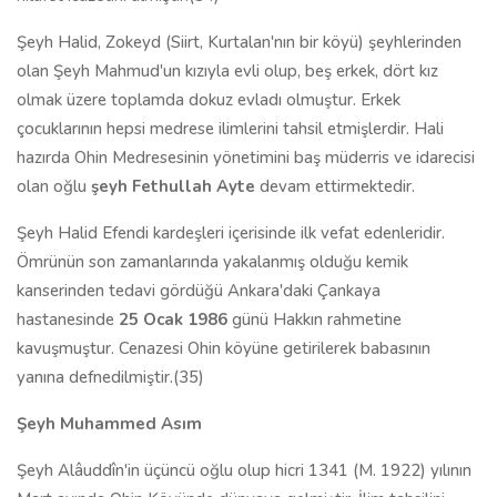
Şeyh Halid, Zokeyd (Siirt, Kurtalan'nın bir köyü) şeyhlerinden
olan Şeyh Mahmud'un kızıyla evli olup, beş erkek, dört kız
olmak üzere toplamda dokuz evladı olmuştur. Erkek
çocuklarının hepsi medrese ilimlerini tahsil etmişlerdir. Hali
hazırda Ohin Medresesinin yönetimini baş müderris ve idarecisi
olan oğlu
şeyh Fethullah Ayte
devam ettirmektedir.
Şeyh Halid Efendi kardeşleri içerisinde ilk vefat edenleridir.
Ömrünün son zamanlarında yakalanmış olduğu kemik
kanserinden tedavi gördüğü Ankara'daki Çankaya
hastanesinde
25 Ocak 1986
günü Hakkın rahmetine
kavuşmuştur. Cenazesi Ohin köyüne getirilerek babasının
yanına defnedilmiştir.(35)
Şeyh
Muhammed Asım
Şeyh Alâuddîn'in üçüncü oğlu olup hicri 1341 (M. 1922) yılının