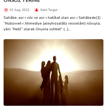
ÖNSÖZ YERİNE
01 Aug, 2022
Saim Turgut
Sahâbe, asr-ı nûr ve asr-ı hakîkat olan asr-ı Sahâbede(1)
“Nübüvvet-i Ahmediye (aleyhissalâtü vesselâm) nûruyla,
yâni “Nebî” olarak Onunla sohbet” (…)...