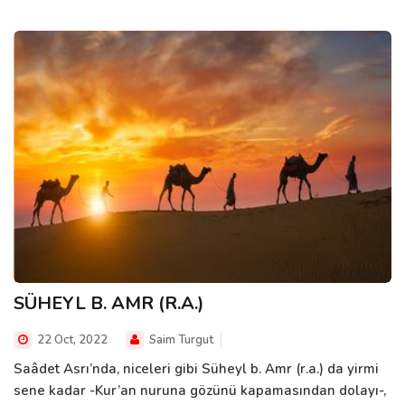
SÜHEYL B. AMR (R.A.)
22 Oct, 2022
Saim Turgut
Saâdet Asrı’nda, niceleri gibi Süheyl b. Amr (r.a.) da yirmi
sene kadar -Kur’an nuruna gözünü kapamasından dolayı-,