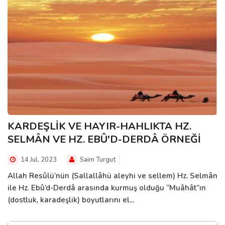
KARDEŞLİK VE HAYIR-HAHLIKTA HZ.
SELMÂN VE HZ. EBÛ'D-DERDÂ ÖRNEĞİ
14 Jul, 2023
Saim Turgut
Allah Resûlü’nün (Sallallâhü aleyhi ve sellem) Hz. Selmân
ile Hz. Ebû’d-Derdâ arasında kurmuş olduğu “Muâhât”ın
(dostluk, karadeşlik) boyutlarını el...