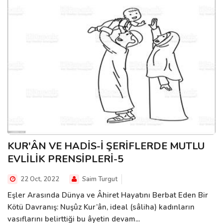
KUR'ÂN VE HADİS-İ ŞERİFLERDE MUTLU
EVLİLİK PRENSİPLERİ-5
22 Oct, 2022
Saim Turgut
Eşler Arasında Dünya ve Âhiret Hayatını Berbat Eden Bir
Kötü Davranış: Nuşûz Kur’ân, ideal (sâliha) kadınların
vasıflarını belirttiği bu âyetin devam...