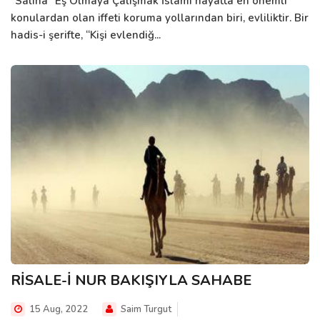
"Sâliha" Eş Olmaya Çalışmak İslâmî hayatta en önemli
konulardan olan iffeti koruma yollarından biri, evliliktir. Bir
hadis-i şerifte, “Kişi evlendiğ...
RİSALE-İ NUR BAKIŞIYLA SAHABE
15 Aug, 2022
Saim Turgut