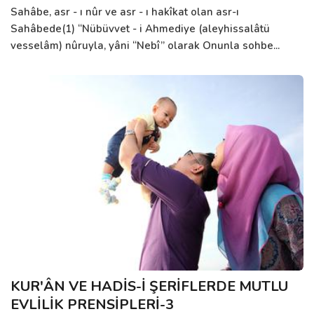
Sahâbe, asr - ı nûr ve asr - ı hakîkat olan asr-ı
Sahâbede(1) “Nübüvvet - i Ahmediye (aleyhissalâtü
vesselâm) nûruyla, yâni “Nebî” olarak Onunla sohbe...
KUR'ÂN VE HADİS-İ ŞERİFLERDE MUTLU
EVLİLİK PRENSİPLERİ-3