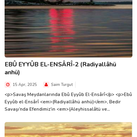
EBÛ EYYÛB EL-ENSÂRÎ-2 (Radiyallâhü
anhü)
15 Apr, 2025
Saim Turgut
<p>Savaş Meydanlarında Ebû Eyyûb El-Ensârî</p> <p>Ebû
Eyyûb el-Ensârî <em>(Radiyallâhü anhü)</em>, Bedir
Savaşı’nda Efendimiz’in <em>(Aleyhissalâtü ve...