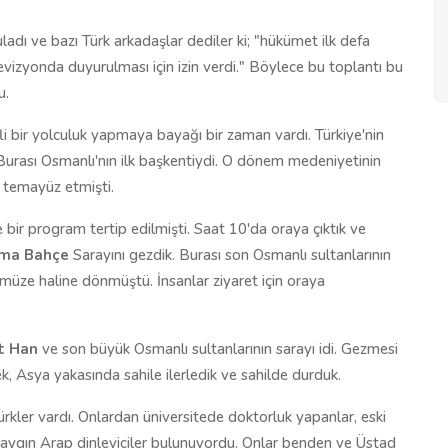
ı ve bazı Türk arkadaşlar dediler ki; "hükümet ilk defa
evizyonda duyurulması için izin verdi." Böylece bu toplantı bu
u.
i bir yolculuk yapmaya bayağı bir zaman vardı. Türkiye'nin
Burası Osmanlı'nın ilk başkentiydi. O dönem medeniyetinin
le temayüz etmişti.
bir program tertip edilmişti. Saat 10'da oraya çıktık ve
ma Bahçe
Sarayını gezdik. Burası son Osmanlı sultanlarının
r müze haline dönmüştü. İnsanlar ziyaret için oraya
t Han
ve son büyük Osmanlı sultanlarının sarayı idi. Gezmesi
, Asya yakasında sahile ilerledik ve sahilde durduk.
Türkler vardı. Onlardan üniversitede doktorluk yapanlar, eski
bazı saygın Arap dinleyiciler bulunuyordu. Onlar benden ve Üstad