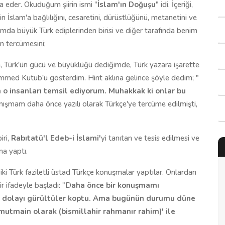
iva eder. Okuduğum şiirin ismi "
İslam'ın Doğuşu
" idi. İçeriği,
in İslam'a bağlılığını, cesaretini, dürüstlüğünü, metanetini ve
ımda büyük Türk ediplerinden birisi ve diğer tarafında benim
in tercümesini;
n, Türk'ün gücü ve büyüklüğü dediğimde, Türk yazara işarette
med Kutub'u gösterdim. Hint aklına gelince şöyle dedim; "
n o insanları temsil ediyorum. Muhakkak ki onlar bu
nışmam daha önce yazılı olarak Türkçe'ye tercüme edilmişti,
ri,
Rabıtatü'l Edeb-i İslami'
yi tanıtan ve tesis edilmesi ve
ma yaptı.
ki Türk faziletli üstad Türkçe konuşmalar yaptılar. Onlardan
 ifadeyle başladı: "D
aha önce bir konuşmamı
an dolayı gürültüler koptu. Ama bugünün durumu düne
tmain olarak (bismillahir rahmanır rahim)' ile