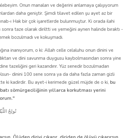
 talebeyim. Onun manaları ve değerini anlamaya çalışıyorum
lardan daha geniştir. Şimdi tilavet edilen şu ayet az bir
nab-ı Hak bir çok işaretlerde bulunmuştur. Ki orada ilahi
sonra taze olarak diriltti ve yemeğini aynen halinde bıraktı -
 yemek bozulmadı ve kokuşmadı.
ığına inanıyorum, o ki: Allah celle celaluhu onun dinini ve
ıldıktan ve dini savunma duygusu kaybolmasından sonra yine
dine tazeliğini geri kazandırır. Yüz senedir bozulmadan
sun- dinini 100 sene sonra ya da daha fazla zaman gizli
e ki kadirdir. Bu ayet-i kerimede güzel müjde de o ki,
bu
batı sömürgeciliğinin yıllarca korkutması yerini
yorum."
تُولِجُ اللَّي
n. Ölüden diriyi çıkarır, diriden de ölüyü çıkarırsın.