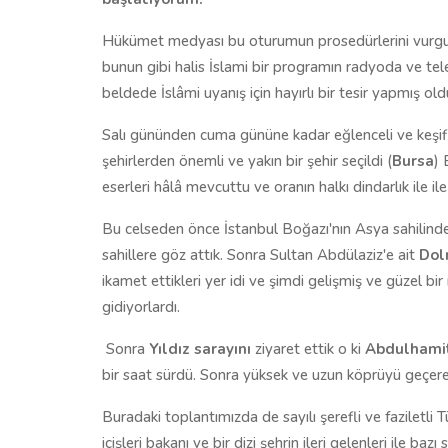
Hükümet medyası bu oturumun prosedürlerini vurgulad
bunun gibi halis İslami bir programın radyoda ve tel
beldede İslâmi uyanış için hayırlı bir tesir yapmış old
Salı gününden cuma gününe kadar eğlenceli ve keşifl
şehirlerden önemli ve yakın bir şehir seçildi (
Bursa
) 
eserleri hâlâ mevcuttu ve oranın halkı dindarlık ile i
Bu celseden önce İstanbul Boğazı'nın Asya sahilinde 
sahillere göz attık. Sonra Sultan Abdülaziz'e ait
Dol
ikamet ettikleri yer idi ve şimdi gelişmiş ve güzel bi
gidiyorlardı.
Sonra
Yıldız sarayını
ziyaret ettik o ki
Abdulhami
bir saat sürdü. Sonra yüksek ve uzun köprüyü geçerek
Buradaki toplantımızda de sayılı şerefli ve faziletli 
içişleri bakanı ve bir dizi şehrin ileri gelenleri ile 