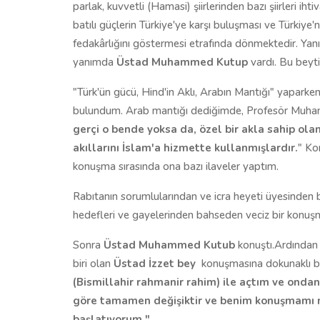
parlak, kuvvetli (Hamasi) şiirlerinden bazı şiirleri iht
batılı güçlerin Türkiye'ye karşı buluşması ve Türkiye'n
fedakârlığını göstermesi etrafında dönmektedir. Yan
yanımda
Üstad Muhammed Kutup
vardı. Bu beyt
"Türk'ün gücü, Hind'in Aklı, Arabın Mantığı" yaparke
bulundum. Arab mantığı dediğimde, Profesör Muham
gerçi o bende yoksa da, özel bir akla sahip ola
akıllarını İslam'a hizmette kullanmışlardır.
" Ko
konuşma sırasında ona bazı ilaveler yaptım.
Rabıtanın sorumlularından ve icra heyeti üyesinden bi
hedefleri ve gayelerinden bahseden veciz bir konuş
Sonra
Üstad Muhammed Kutub
konuştı.Ardından i
biri olan
Üstad İzzet bey
konuşmasına dokunaklı bir
(Bismillahir rahmanir rahim) ile açtım ve ond
göre tamamen değişiktir ve benim konuşmamı mu
başlatıyorum."