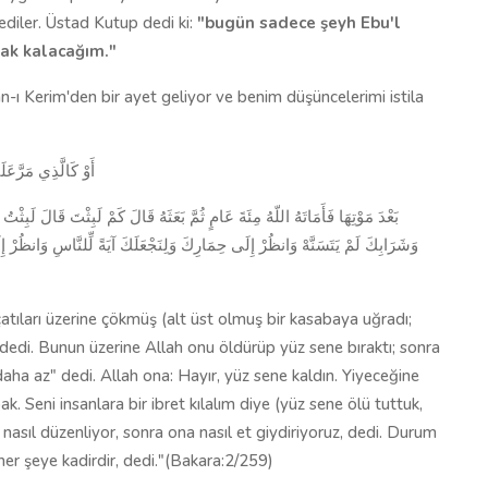
iler. Üstad Kutup dedi ki:
"bugün sadece şeyh Ebu'l
rak kalacağım."
n-ı Kerim'den bir ayet geliyor ve benim düşüncelerimi istila
أَوْ كَالَّذِي مَرَّعَلَى قَرْيَةٍ وَهِيَ خَاوِيَةٌ عَلَى عُرُوشِهَا قَالَ أَنَّىَ يُحْيِـي هَـَذِهِ اللّهُ
بَعْدَ مَوْتِهَا فَأَمَاتَهُ اللّهُ مِئَةَ عَامٍ ثُمَّ بَعَثَهُ قَالَ كَمْ لَبِثْتَ قَالَ لَبِث
وَشَرَابِكَ لَمْ يَتَسَنَّهْ وَانظُرْ إِلَى حِمَارِكَ وَلِنَجْعَلَكَ آيَةً لِّلنَّاسِ وَانظُرْ إِ
çatıları üzerine çökmüş (alt üst olmuş bir kasabaya uğradı;
 dedi. Bunun üzerine Allah onu öldürüp yüz sene bıraktı; sonra
 daha az" dedi. Allah ona: Hayır, yüz sene kaldın. Yiyeceğine
. Seni insanlara bir ibret kılalım diye (yüz sene ölü tuttuk,
ı nasıl düzenliyor, sonra ona nasıl et giydiriyoruz, dedi. Durum
h her şeye kadirdir, dedi."(Bakara:2/259)