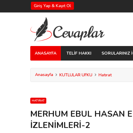
Giriş Yap & Kayıt Ol
ANASAYFA
TELİF HAKKI
SORULARINIZ İ
Anasayfa
KUTLULAR UFKU
Hatırat
HATIRAT
MERHUM EBUL HASAN EN
İZLENİMLERİ-2