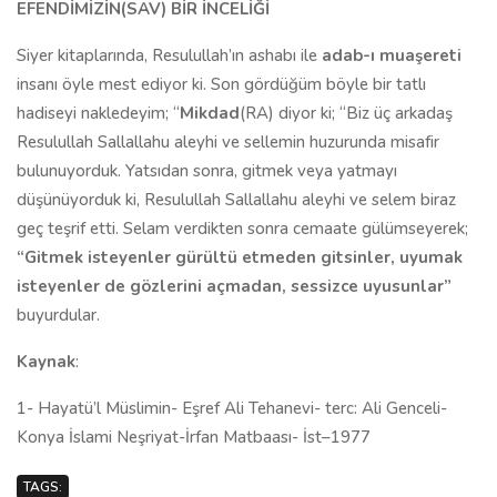
EFENDİMİZİN(SAV) BİR İNCELİĞİ
Siyer kitaplarında, Resulullah’ın ashabı ile
adab-ı muaşereti
insanı öyle mest ediyor ki. Son gördüğüm böyle bir tatlı
hadiseyi nakledeyim; “
Mikdad
(RA) diyor ki; “Biz üç arkadaş
Resulullah Sallallahu aleyhi ve sellemin huzurunda misafir
bulunuyorduk. Yatsıdan sonra, gitmek veya yatmayı
düşünüyorduk ki, Resulullah Sallallahu aleyhi ve selem biraz
geç teşrif etti. Selam verdikten sonra cemaate gülümseyerek;
“Gitmek isteyenler gürültü etmeden gitsinler, uyumak
isteyenler de gözlerini açmadan, sessizce uyusunlar”
buyurdular.
Kaynak
:
1- Hayatü’l Müslimin- Eşref Ali Tehanevi- terc: Ali Genceli-
Konya İslami Neşriyat-İrfan Matbaası- İst–1977
TAGS: