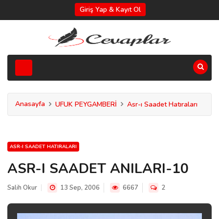
Giriş Yap & Kayıt Ol
Anasayfa
UFUK PEYGAMBERİ
Asr-ı Saadet Hatıraları
ASR-I SAADET HATIRALARI
ASR-I SAADET ANILARI-10
Salih Okur
13 Sep, 2006
6667
2