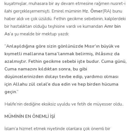
kuşatmışlar, muhasara bir ay devam etmesine rağmen nusret-i
ilahi gerçekleşememişti. Emirel müminin
Hz. Ömer
(RA) bunu
haber aldı ve çok üzüldü. Fethin gecikme sebebinin, kalplerdeki
bir hastalıktan olduğu teşhisine vardı ve kumandan
Amr bin
As
’a şu mealde bir mektup yazdı:
“
Anlaşıldığına göre sizin gönlünüzde Mısır’ın büyük ve
kıymetli mallarına tama’lanmak belirmiş, ihlâsınız da
azalmıştır. Fethin gecikme sebebi işte budur. Cuma günü,
Cuma namazını kıldıktan sonra, bu gibi
düşüncelerinizden dolayı tevbe edip, yardımcı olması
için Allahu zül celal’e dua edin ve hep birden hücuma
geçin
.”
Halife’nin dediğine eksiksiz uyuldu ve fetih de müyesser oldu..
MÜMİNİN EN ÖNEMLİ İŞİ
İslam’a hizmet etmek niyetinde olanlara çok önemli bir