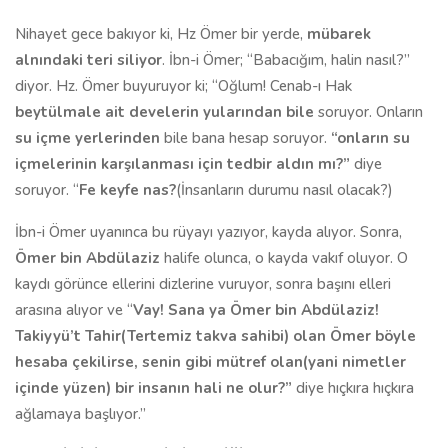
Nihayet gece bakıyor ki, Hz Ömer bir yerde,
mübarek
alnındaki teri siliyor
. İbn-i Ömer; “Babacığım, halin nasıl?”
diyor. Hz. Ömer buyuruyor ki; “Oğlum! Cenab-ı Hak
beytülmale ait develerin yularından bile
soruyor. Onların
su içme yerlerinden
bile bana hesap soruyor.
“onların su
içmelerinin karşılanması için tedbir aldın mı?”
diye
soruyor. “
Fe keyfe nas?
(İnsanların durumu nasıl olacak?)
İbn-i Ömer uyanınca bu rüyayı yazıyor, kayda alıyor. Sonra,
Ömer bin Abdülaziz
halife olunca, o kayda vakıf oluyor. O
kaydı görünce ellerini dizlerine vuruyor, sonra başını elleri
arasına alıyor ve “
Vay! Sana ya Ömer bin Abdülaziz!
Takiyyü’t Tahir(Tertemiz takva sahibi) olan Ömer böyle
hesaba çekilirse, senin gibi mütref olan(yani nimetler
içinde yüzen) bir insanın hali ne olur?”
diye hıçkıra hıçkıra
ağlamaya başlıyor.”