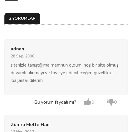
2 YORUMLAR
adnan
28 Sep, 2006
sitenizle tanıştığıma memnun oldum .hoş bir site olmuş
devamlı okumayı ve tavsiye edebileceğim güzellikte
.başarılar dilerim
Bu yorum faydalı mı?
0
0
Zümra Melle Han