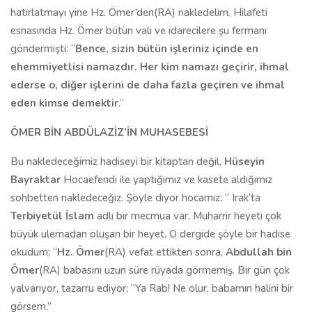
hatırlatmayı yine Hz. Ömer’den(RA) nakledelim. Hilafeti
esnasında Hz. Ömer bütün vali ve idarecilere şu fermanı
göndermişti: “
Bence, sizin bütün işleriniz içinde en
ehemmiyetlisi namazdır. Her kim namazı geçirir, ihmal
ederse o, diğer işlerini de daha fazla geçiren ve ihmal
eden kimse demektir
.”
ÖMER BİN ABDÜLAZİZ’İN MUHASEBESİ
Bu nakledeceğimiz hadiseyi bir kitaptan değil,
Hüseyin
Bayraktar
Hocaefendi ile yaptığımız ve kasete aldığımız
sohbetten nakledeceğiz. Şöyle diyor hocamız: “ Irak’ta
Terbiyetül İslam
adlı bir mecmua var. Muharrir heyeti çok
büyük ulemadan oluşan bir heyet. O dergide şöyle bir hadise
okudum; “
Hz. Ömer
(RA) vefat ettikten sonra,
Abdullah bin
Ömer
(RA) babasını uzun süre rüyada görmemiş. Bir gün çok
yalvarıyor, tazarru ediyor; “Ya Rab! Ne olur, babamın halini bir
görsem.”