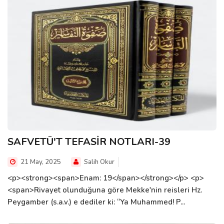
SAFVETÜ'T TEFASİR NOTLARI-39
21 May, 2025
Salih Okur
<p><strong><span>Enam: 19</span></strong></p> <p>
<span>Rivayet olunduğuna göre Mekke'nin reisleri Hz.
Peygamber (s.a.v.) e dediler ki: “Ya Muhammed! P...