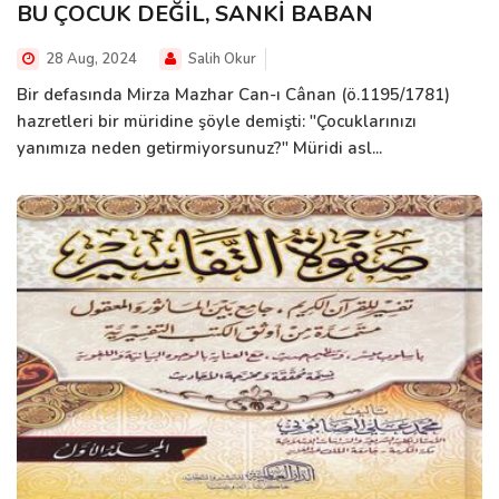
BU ÇOCUK DEĞİL, SANKİ BABAN
28 Aug, 2024
Salih Okur
Bir defasında Mirza Mazhar Can-ı Cânan (ö.1195/1781)
hazretleri bir müridine şöyle demişti: "Çocuklarınızı
yanımıza neden getirmiyorsunuz?" Müridi asl...