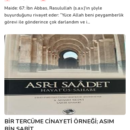
Maide: 67: İbn Abbas, Rasulullah (s.a.v.)'ın şöyle
buyurduğunu rivayet eder: “Yüce Allah beni peygamberlik
görevi ile gönderince çok darlandım ve i...
BİR TERCÜME CİNAYETİ ÖRNEĞİ; ASIM
BİN SABİT