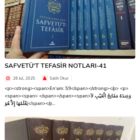
SAFVETÜ'T TEFASİR NOTLARI-41
28 Jul, 2025
Salih Okur
<p><strong><span>En’am: 59</span></strong></p> <p>
<span><span> </span></span><span>وَعِندَهُ مَفَاتِحُ الْغَيْبِ لاَ
يَعْلَمُهَا إِلاَّ هُوَ</span></p...