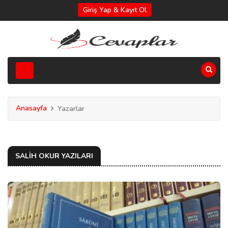
Giriş Yap & Kayıt Ol
Anasayfa
Yazarlar
SALIH OKUR YAZILARI