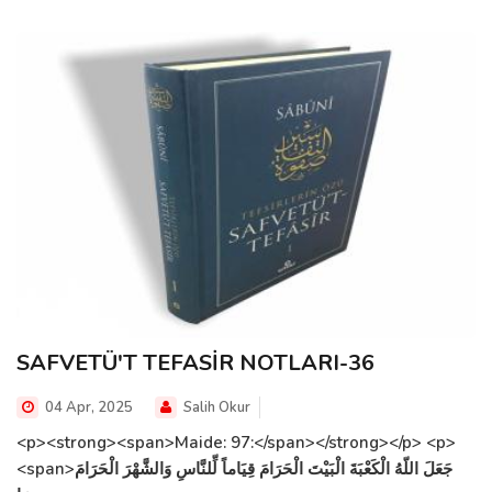
SAFVETÜ'T TEFASİR NOTLARI-36
04 Apr, 2025
Salih Okur
<p><strong><span>Maide: 97:</span></strong></p> <p>
<span>جَعَلَ اللّهُ الْكَعْبَةَ الْبَيْتَ الْحَرَامَ قِيَاماً لِّلنَّاسِ وَالشَّهْرَ الْحَرَامَ