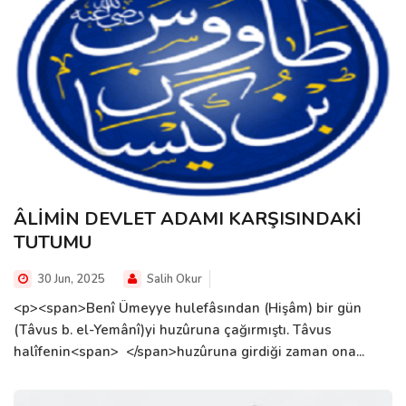
ÂLİMİN DEVLET ADAMI KARŞISINDAKİ
TUTUMU
30 Jun, 2025
Salih Okur
<p><span>Benî Ümeyye hulefâsından (Hişâm) bir gün
(Tâvus b. el-Yemânî)yi huzûruna çağırmıştı. Tâvus
halîfenin<span> </span>huzûruna girdiği zaman ona...