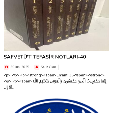
SAFVETÜ'T TEFASİR NOTLARI-40
30 Jun, 2025
Salih Okur
<p> </p> <p><strong><span>En’am: 36</span></strong>
</p> <p><span>إِنَّمَا يَسْتَجِيبُ الَّذِينَ يَسْمَعُونَ وَالْمَوْتَى يَبْعَثُهُمُ اللّهُ
ثُمَّ إِل...